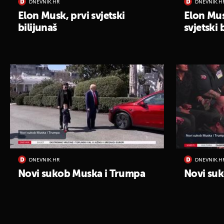
DNEVNIK.HR
DNEVNIK.H
Elon Musk, prvi svjetski
Elon Mus
bilijunaš
svjetski 
DNEVNIK.HR
DNEVNIK.H
Novi sukob Muska i Trumpa
Novi su