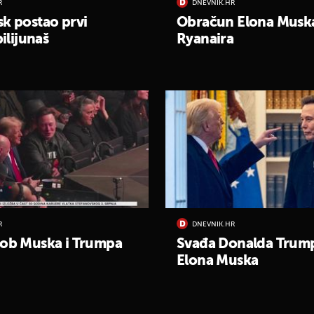
R
DNEVNIK.HR
k postao prvi
Obračun Elona Muska 
bilijunaš
Ryanaira
R
DNEVNIK.HR
kob Muska i Trumpa
Svađa Donalda Trump
Elona Muska
UKLJUČITE NOTIFIKACIJE