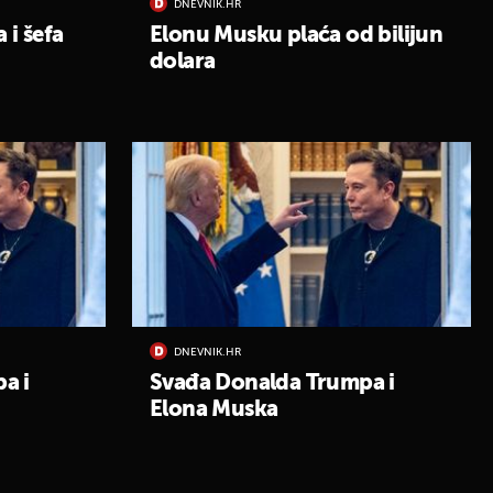
DNEVNIK.HR
i šefa
Elonu Musku plaća od bilijun
dolara
DNEVNIK.HR
a i
Svađa Donalda Trumpa i
Elona Muska