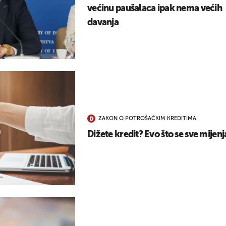
većinu paušalaca ipak nema većih
davanja
ZAKON O POTROŠAČKIM KREDITIMA
Dižete kredit? Evo što se sve mijenj