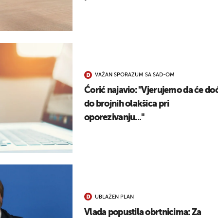
VAŽAN SPORAZUM SA SAD-OM
Ćorić najavio: "Vjerujemo da će doć
do brojnih olakšica pri
oporezivanju..."
UBLAŽEN PLAN
Vlada popustila obrtnicima: Za