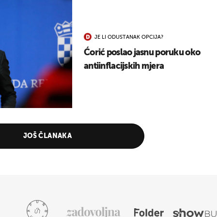
JE LI ODUSTANAK OPCIJA?
Ćorić poslao jasnu poruku oko
antiinflacijskih mjera
JOŠ ČLANAKA