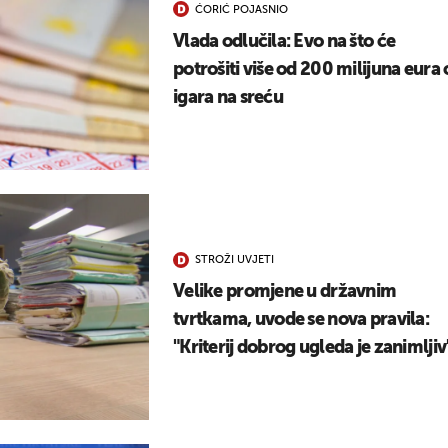
ĆORIĆ POJASNIO
UKLJUČITE NOTIFIKACIJE
Vlada odlučila: Evo na što će
potrošiti više od 200 milijuna eura
igara na sreću
STROŽI UVJETI
Velike promjene u državnim
tvrtkama, uvode se nova pravila:
"Kriterij dobrog ugleda je zanimljiv