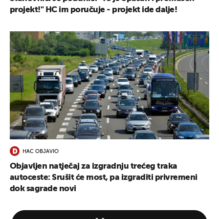
projekt!" HC im poručuje - projekt ide dalje!
HAC OBJAVIO
Objavljen natječaj za izgradnju trećeg traka
autoceste: Srušit će most, pa izgraditi privremeni
dok sagrade novi