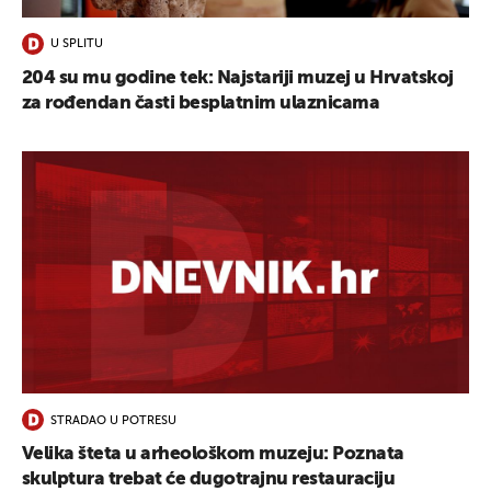
U SPLITU
204 su mu godine tek: Najstariji muzej u Hrvatskoj
za rođendan časti besplatnim ulaznicama
STRADAO U POTRESU
Velika šteta u arheološkom muzeju: Poznata
skulptura trebat će dugotrajnu restauraciju