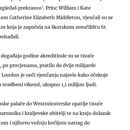
Izgledaš prekrasno'. Princ William i Kate
m Catherine Elizabeth Middleton, vjenčali su se
e koja je započela na škotskom sveučilištu St.
pohađali.
događaja godine akreditirale su se tisuće
, po procjenama, pratilo do dvije milijarde
a. London je uoči vjenčanja najavio kako očekuje
a svadbeni vikend, ukupno 1,1 milijun ljudi.
ke palače do Westminsterske opatije tisuće
 uzvanika i kraljevske obitelji te na kraju dolazak
tom i njihovu vožnju kočijom natrag do