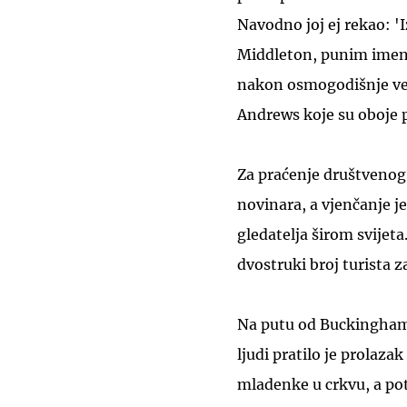
Navodno joj ej rekao: '
Middleton, punim imeno
nakon osmogodišnje vez
Andrews koje su oboje 
Za praćenje društvenog 
novinara, a vjenčanje je
gledatelja širom svijet
dvostruki broj turista z
Na putu od Buckinghams
ljudi pratilo je prolazak
mladenke u crkvu, a po