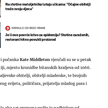
Na stotine maloljetnika lutaju ulicama: "Očajne obitelji
traže svoju djecu"
KRENULO OD BRZE HRANE
Je li ovo povrće krivo za epidemiju? Stotine zaraženih,
restorani hitno povukli proizvod
m
i pučanka
Kate Middleton
vjenčali su se u petak
ji, mjestu krunidbe bitanskih kraljeva od 1066.
ljevske obitelji, obitelji mladenke, te brojnih
vog svijeta, političara, prijatelja mladog para i
ala oko sat vremena vodio je nadbiskup od