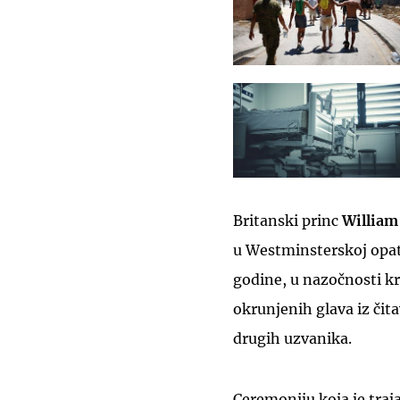
Britanski princ
Willia
u Westminsterskoj opati
godine, u nazočnosti kra
okrunjenih glava iz čita
drugih uzvanika.
Ceremoniju koja je traj