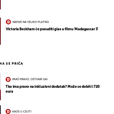
NAPAD NA VELIKO PLATNO
Victoria Beckham će posuditi glas u filmu 'Madagascar 3'
IMA SE PRIČA
IMAŠ PRAVO, OSTVARI GA!
Tko ima pravo na inkluzivni dodatak? Može se dobiti i 720
eura
KAOS U CEUTI