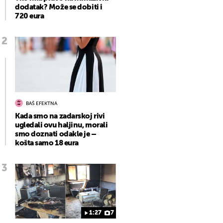
dodatak? Može se dobiti i
720 eura
BAŠ EFEKTNA
Kada smo na zadarskoj rivi
ugledali ovu haljinu, morali
smo doznati odakle je –
košta samo 18 eura
1:27
7