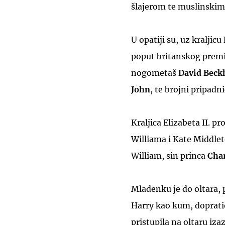
šlajerom te muslinskim 
U opatiji su, uz kraljicu
poput britanskog premi
nogometaš
David Bec
John
, te brojni pripadni
Kraljica Elizabeta II. p
Williama i Kate Middle
William, sin princa
Cha
Mladenku je do oltara, p
Harry kao kum, doprati
pristupila na oltaru iz