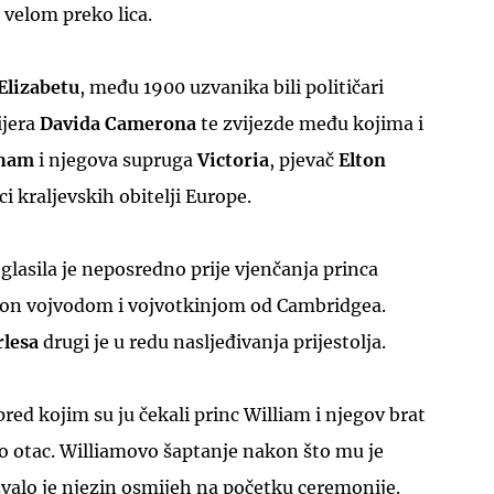
velom preko lica.
Elizabetu
, među 1900 uzvanika bili političari
jera
Davida Camerona
te zvijezde među kojima i
kham
i njegova supruga
Victoria
, pjevač
Elton
ci kraljevskih obitelji Europe.
roglasila je neposredno prije vjenčanja princa
ton vojvodom i vojvotkinjom od Cambridgea.
rlesa
drugi je u redu nasljeđivanja prijestolja.
red kojim su ju čekali princ William i njegov brat
o otac. Williamovo šaptanje nakon što mu je
azvalo je njezin osmijeh na početku ceremonije.