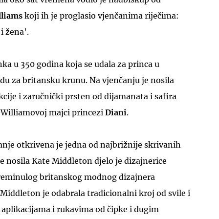
lliams
koji ih je proglasio vjenčanima riječima:
i žena'.
ka u 350 godina koja se udala za princa u
u za britansku krunu. Na vjenčanju je nosila
UKLJUČITE NOTIFIKACIJE
ekcije i zaručnički prsten od dijamanata i safira
 Williamovoj majci princezi
Diani
.
je otkrivena je jedna od najbrižnije skrivanih
je nosila Kate Middleton djelo je dizajnerice
reminulog britanskog modnog dizajnera
 Middleton je odabrala tradicionalni kroj od svile i
 aplikacijama i rukavima od čipke i dugim