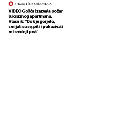
STIGAO I ŠOK S BOOKINGA
VIDEO Gošća izazvala požar
luksuznog apartmana.
Vlasnik: "Dok je gorjelo,
smijali su se, pili i pokazivali
mi srednji prst"