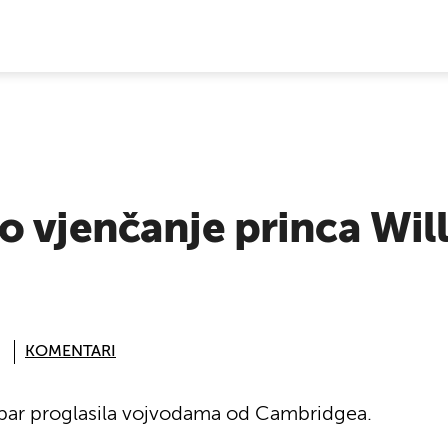
E VIJESTI
 vjenčanje princa Will
KOMENTARI
ki par proglasila vojvodama od Cambridgea.