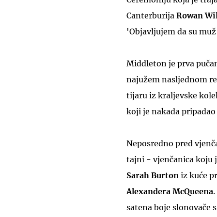
Canterburija
Rowan Wi
'Objavljujem da su muž 
Middleton je prva pučan
najužem nasljednom red
tijaru iz kraljevske kol
koji je nakada pripadao
Neposredno pred vjenčan
tajni - vjenčanica koju 
Sarah Burton
iz kuće p
Alexandera McQueena
.
satena boje slonovače s