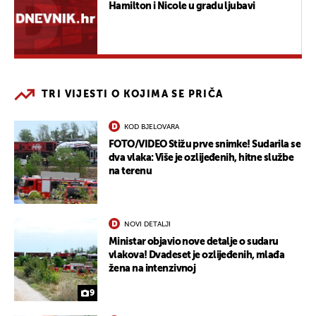
Hamilton i Nicole u gradu ljubavi
TRI VIJESTI O KOJIMA SE PRIČA
KOD BJELOVARA
FOTO/VIDEO Stižu prve snimke! Sudarila se
dva vlaka: Više je ozlijeđenih, hitne službe
na terenu
NOVI DETALJI
Ministar objavio nove detalje o sudaru
vlakova! Dvadeset je ozlijeđenih, mlađa
žena na intenzivnoj
9