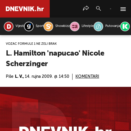
Vijesti
Sport
Showbizz
Lifestyle
Putovanja
PRETRAŽITE VIJESTI
VOZAČ FORMULE 1 NE ŽELI BRAK
L. Hamilton 'napucao' Nicole
Scherzinger
Piše
L. V.,
14. rujna 2009. @ 14:50
KOMENTARI