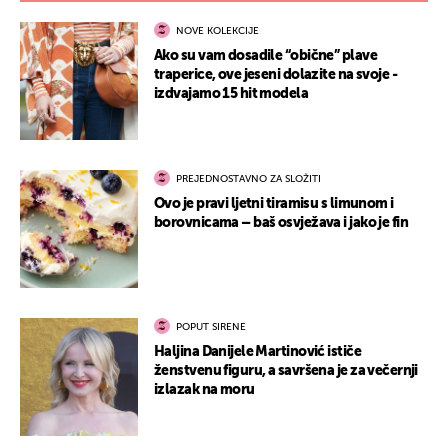
NOVE KOLEKCIJE
Ako su vam dosadile “obične” plave
traperice, ove jeseni dolazite na svoje -
izdvajamo 15 hit modela
PREJEDNOSTAVNO ZA SLOŽITI
Ovo je pravi ljetni tiramisu s limunom i
borovnicama – baš osvježava i jako je fin
POPUT SIRENE
Haljina Danijele Martinović ističe
ženstvenu figuru, a savršena je za večernji
izlazak na moru