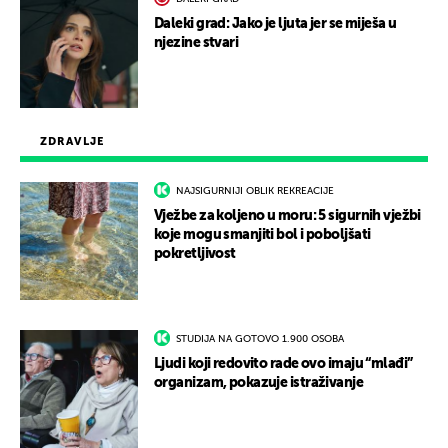
Daleki grad: Jako je ljuta jer se miješa u
njezine stvari
ZDRAVLJE
NAJSIGURNIJI OBLIK REKREACIJE
Vježbe za koljeno u moru: 5 sigurnih vježbi
koje mogu smanjiti bol i poboljšati
pokretljivost
STUDIJA NA GOTOVO 1.900 OSOBA
Ljudi koji redovito rade ovo imaju “mlađi”
organizam, pokazuje istraživanje