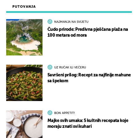
PUTOVANJA
NAJMANJA NA SVIJETU
Čudo prirode: Predivna pješčana plaža na
100 metara od mora
UZ RUČAK ILI VEČERU
Savršeni prilog: Recept za najfinije mahune
sa špekom
BON APPETIT!
Majke svih umaka: 5 kultnih recepata koje
moraju znati svi kuhari