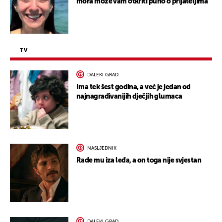
mora može vam otkriti puno o prijateljima
TV
DALEKI GRAD
Ima tek šest godina, a već je jedan od
najnagrađivanijih dječjih glumaca
NASLJEDNIK
Rade mu iza leđa, a on toga nije svjestan
DALEKI GRAD