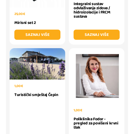
Integralni sustav
odvlaživanja zidova /
hidroizolacije i FRCM
25,00 €
sustava
Mirisni set 2
SAZNAJ VIŠE
SAZNAJ VIŠE
1,00 €
Turistički smještaj Čepin
1,00 €
Poliklinika Fodor -
pregled za povišeni krvni
tlak