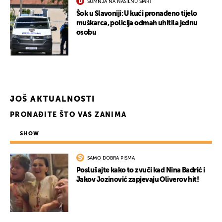
SUMNJA NA NASILNU SMRT
Šok u Slavoniji: U kući pronađeno tijelo
muškarca, policija odmah uhitila jednu
osobu
JOŠ AKTUALNOSTI
PRONAĐITE ŠTO VAS ZANIMA
SHOW
SAMO DOBRA PISMA
Poslušajte kako to zvuči kad Nina Badrić i
Jakov Jozinović zapjevaju Oliverov hit!