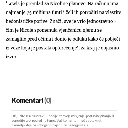
'Lewis je premlad za Nicoline planove. Na računu ima
najmanje 75 milijuna funti i želi ih potrošiti na vlastite
hedonističke porive. Znači, sve je vrlo jednostavno -
čim je Nicole spomenula vjenčanicu njemu se
zamaglilo pred očima i donio je odluku kako će pobjeći
iz veze koja je postala opterećenje', za kraj je objasnio
izvor.
Komentari
(0)
Uključite se u raspravu – podijelite svoje mišljenje, postavite pitanja ili
ponudite svoj pogled na temu. Vaš komentar može potaknuti
zanimljiv dijalog i obogatiti zajednicu našeg portala.