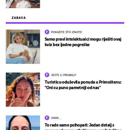
ZABAVA
POKAŽITE ŠTO ZNATE!
Samo pravi intelektualci mogu riješiti ovaj
kviz bez ijedne pogreške
JESTE LI PROBALI?
Turisticu oduševila ponuda u Primoštenu:
"Oni su puno pametniji od nas"
HMM…
To rade samo psihopati: Jedan detalj s