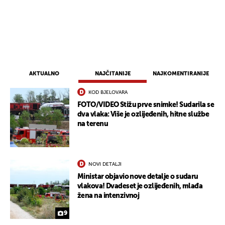
AKTUALNO
NAJČITANIJE
NAJKOMENTIRANIJE
KOD BJELOVARA
FOTO/VIDEO Stižu prve snimke! Sudarila se
dva vlaka: Više je ozlijeđenih, hitne službe
na terenu
NOVI DETALJI
Ministar objavio nove detalje o sudaru
vlakova! Dvadeset je ozlijeđenih, mlađa
žena na intenzivnoj
9