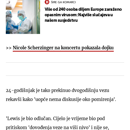
ŠIRE GA KOMARCI
Više od 240 osoba diljem Europe zaraženo
opasnim virusom: Najviše slučajeva u
našem susjedstvu
>>
Nicole Scherzinger na koncertu pokazala dojku
24-godišnjak je tako prekinuo dvogodišnju vezu
rekavši kako 'uopće nema diskusije oko pomirenja'.
'Lewis je bio odlučan. Cijelo je vrijeme bio pod
pritiskom 'dovođenja veze na viši nivo' i nije se,