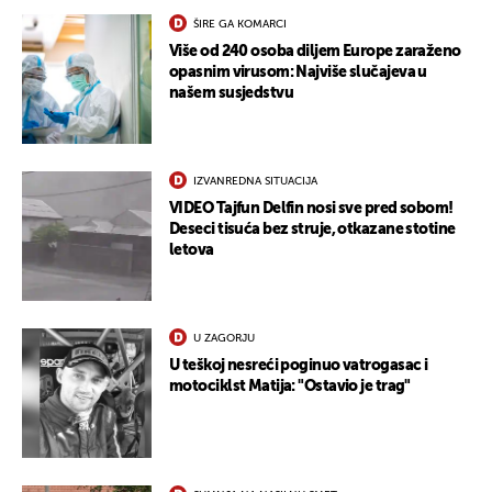
ŠIRE GA KOMARCI
Više od 240 osoba diljem Europe zaraženo
opasnim virusom: Najviše slučajeva u
našem susjedstvu
IZVANREDNA SITUACIJA
VIDEO Tajfun Delfin nosi sve pred sobom!
Deseci tisuća bez struje, otkazane stotine
letova
U ZAGORJU
UKLJUČITE NOTIFIKACIJE
U teškoj nesreći poginuo vatrogasac i
motociklst Matija: "Ostavio je trag"