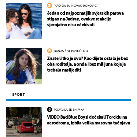
"KAO DA SU NOVAK ĐOKOVIĆ"
Jedan od najpoznatijih svjetskih parova
stigao na Jadran, ovakve reakcije
vjerojatno nisu očekivali
DANAS ŽIVI POVUČENO
Znate li tko je ovo? Kao dijete ostala je bez
oba roditelja, a onda i bez milijuna koje je
trebala naslijediti
SPORT
POJAVILA SE SNIMKA
VIDEO Bad Blue Boysi dočekali Torcidu na
aerodromu, izbila velika masovna tučnjava