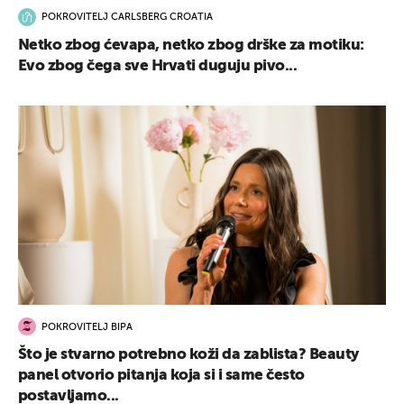
POKROVITELJ CARLSBERG CROATIA
Netko zbog ćevapa, netko zbog drške za motiku:
Evo zbog čega sve Hrvati duguju pivo...
POKROVITELJ BIPA
Što je stvarno potrebno koži da zablista? Beauty
panel otvorio pitanja koja si i same često
postavljamo...