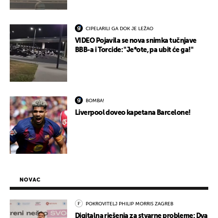
CIPELARILI GA DOK JE LEŽAO
VIDEO Pojavila se nova snimka tučnjave
BBB-a i Torcide: "Je*ote, pa ubit će ga!"
BOMBA!
Liverpool doveo kapetana Barcelone!
NOVAC
POKROVITELJ PHILIP MORRIS ZAGREB
Digitalna rješenja za stvarne probleme: Dva