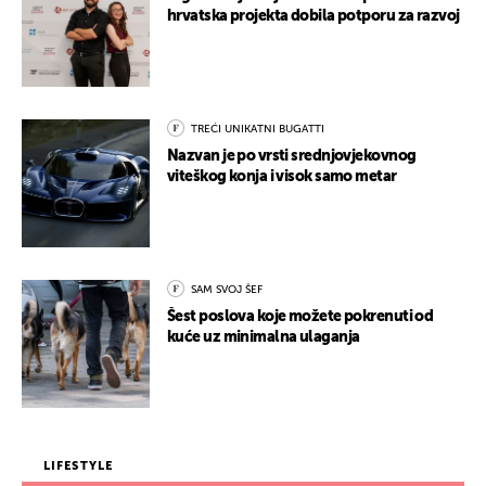
hrvatska projekta dobila potporu za razvoj
TREĆI UNIKATNI BUGATTI
Nazvan je po vrsti srednjovjekovnog
viteškog konja i visok samo metar
SAM SVOJ ŠEF
Šest poslova koje možete pokrenuti od
kuće uz minimalna ulaganja
LIFESTYLE