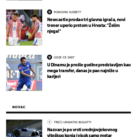
PONOVNI SUSRET?
Newcastle prodao tri glavna igrača, novi
trener uperio prstom u Hrvata: "Želim
njega!"
GDJE ĆE SAD?
U Dinamu je prošle godine predstavljen kao
mega transfer, danas je pao najniže u
karijeri
NOVAC
TREĆI UNIKATNI BUGATTI
Nazvan je po vrsti srednjovjekovnog
viteškog konja i visok samo metar