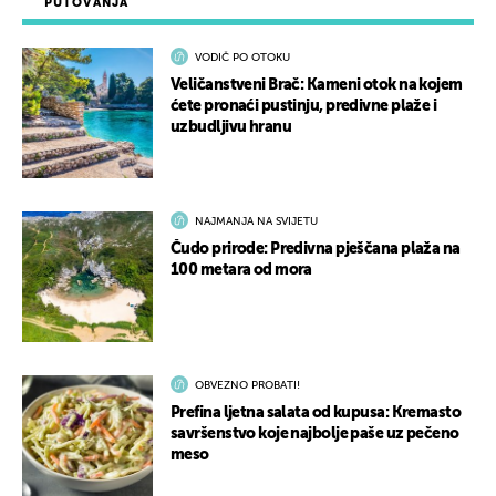
PUTOVANJA
VODIČ PO OTOKU
Veličanstveni Brač: Kameni otok na kojem
ćete pronaći pustinju, predivne plaže i
uzbudljivu hranu
NAJMANJA NA SVIJETU
Čudo prirode: Predivna pješčana plaža na
100 metara od mora
OBVEZNO PROBATI!
Prefina ljetna salata od kupusa: Kremasto
savršenstvo koje najbolje paše uz pečeno
meso