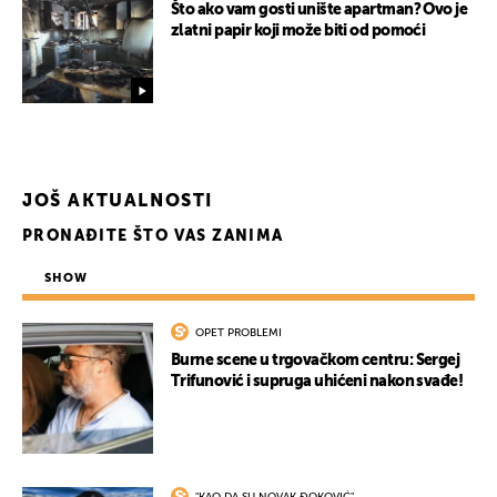
Što ako vam gosti unište apartman? Ovo je
zlatni papir koji može biti od pomoći
JOŠ AKTUALNOSTI
PRONAĐITE ŠTO VAS ZANIMA
SHOW
UKLJUČITE NOTIFIKACIJE
OPET PROBLEMI
Burne scene u trgovačkom centru: Sergej
Trifunović i supruga uhićeni nakon svađe!