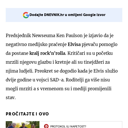
Dodajte DNEVNIK.hr u omiljeni Google izvor
Predsjednik Newseuma Ken Paulson je izjavio da je
negativno medijsko praćenje
Elvisa
pjevaču pomoglo
da postane
kralj rock'n'rolla
. Kritičari su u početku
mrzili njegovu glazbu i kretnje ali su tinejdžeri za
njima ludjeli. Preokret se dogodio kada je Elvis služio
dvije godine u vojsci SAD-a. Roditelji ga više nisu
mogli mrziti a s vremenom su i mediji promijenili
stav.
PROČITAJTE I OVO
PROTOKOL ILI NAPETOST?