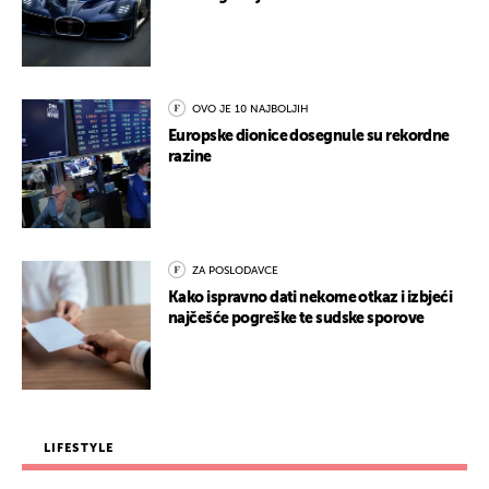
OVO JE 10 NAJBOLJIH
Europske dionice dosegnule su rekordne
razine
ZA POSLODAVCE
Kako ispravno dati nekome otkaz i izbjeći
najčešće pogreške te sudske sporove
LIFESTYLE