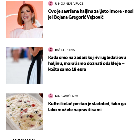
U NOJ NIJE VRUĆE
Ovo je savršena haljina za ljeto i more - nosi
je i Bojana Gregorić Vejzović
BAŠ EFEKTNA
Kada smo na zadarskoj rivi ugledali ovu
haljinu, morali smo doznati odakle je –
košta samo 18 eura
MA, SAVRŠENO!
Kultni kolač postao je sladoled, tako ga
lako možete napraviti sami