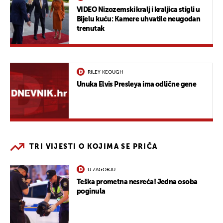
VIDEO Nizozemski kralj i kraljica stigli u
Bijelu kuću: Kamere uhvatile neugodan
trenutak
RILEY KEOUGH
Unuka Elvis Presleya ima odlične gene
TRI VIJESTI O KOJIMA SE PRIČA
U ZAGORJU
Teška prometna nesreća! Jedna osoba
poginula