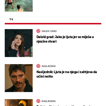
TV
DALEKI GRAD
Daleki grad: Jako je ljuta jer se miješa u
njezine stvari
NASLJEDNIK
Nasljednik: Ljuta je na njega i zahtjeva da
učini nešto
NASLJEDNIK