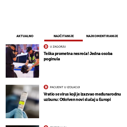
AKTUALNO
NAJČITANIJE
NAJKOMENTIRANIJE
U ZAGORJU
Teška prometna nesreća! Jedna osoba
poginula
PACIJENT U IZOLACIJI
Vratio se virus koji je izazvao međunarodnu
uzbunu: Otkriven novi slučaj u Europi