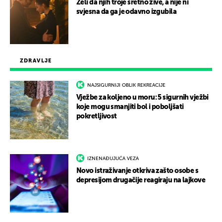
Želi da njih troje sretno žive, a nije ni
svjesna da ga je odavno izgubila
ZDRAVLJE
NAJSIGURNIJI OBLIK REKREACIJE
Vježbe za koljeno u moru: 5 sigurnih vježbi
koje mogu smanjiti bol i poboljšati
pokretljivost
IZNENAĐUJUĆA VEZA
Novo istraživanje otkriva zašto osobe s
depresijom drugačije reagiraju na lajkove