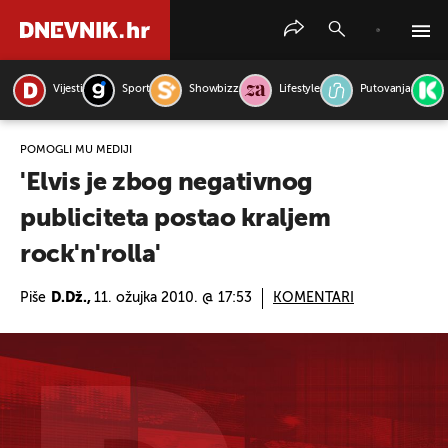
Vijesti
Sport
Showbizz
Lifestyle
Putovanja
PRETRAŽITE VIJESTI
POMOGLI MU MEDIJI
'Elvis je zbog negativnog
publiciteta postao kraljem
rock'n'rolla'
Piše
D.Dž.,
11. ožujka 2010. @ 17:53
KOMENTARI