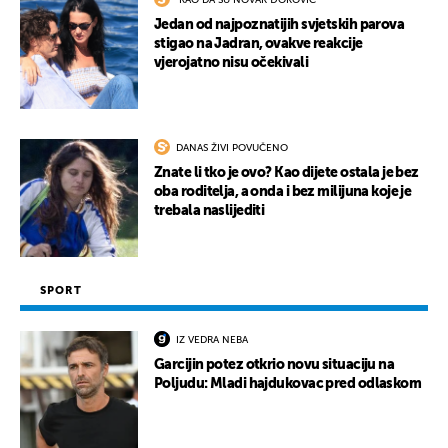
"KAO DA SU NOVAK ĐOKOVIĆ"
Jedan od najpoznatijih svjetskih parova
stigao na Jadran, ovakve reakcije
vjerojatno nisu očekivali
DANAS ŽIVI POVUČENO
Znate li tko je ovo? Kao dijete ostala je bez
oba roditelja, a onda i bez milijuna koje je
trebala naslijediti
SPORT
IZ VEDRA NEBA
Garcijin potez otkrio novu situaciju na
Poljudu: Mladi hajdukovac pred odlaskom