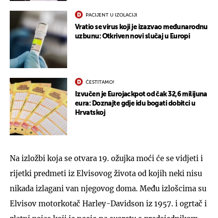
PACIJENT U IZOLACIJI
Vratio se virus koji je izazvao međunarodnu
uzbunu: Otkriven novi slučaj u Europi
ČESTITAMO!
Izvučen je Eurojackpot od čak 32,6 milijuna
eura: Doznajte gdje idu bogati dobitci u
Hrvatskoj
Na izložbi koja se otvara 19. ožujka moći će se vidjeti i
rijetki predmeti iz Elvisovog života od kojih neki nisu
nikada izlagani van njegovog doma. Među izlošcima su
Elvisov motorkotač Harley-Davidson iz 1957. i ogrtač i