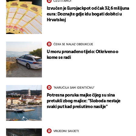
ČESTITAMO!
Izvučen je Eurojackpot od čak 32,6 milijuna
eura: Doznajte gdje idu bogati dobitci u
Hrvatskoj
ČEKA SE NALAZ OBDUKCIJE
U moru pronađeno tijelo: Otkriveno o
kome se radi
"NARUČILA SAM IDENTIČNU"
Potresna poruka majke čijeg su sina
pretukli zbog majice: "Sloboda nestaje
svaki put kad prešutimo nasilje"
VRIJEDNI SAVJETI