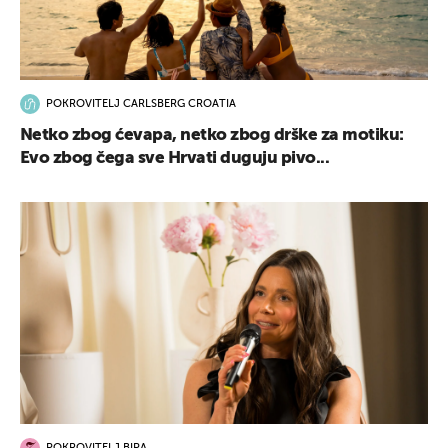
POKROVITELJ CARLSBERG CROATIA
Netko zbog ćevapa, netko zbog drške za motiku:
Evo zbog čega sve Hrvati duguju pivo...