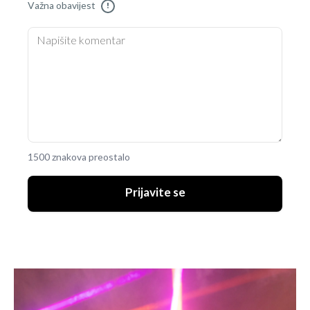
Važna obavijest
!
1500 znakova preostalo
Prijavite se