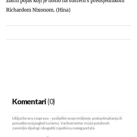
zlatni pojas koji je nosio na susretu s predsjednikom
Richardom Nixonom. (Hina)
Komentari
(0)
Uključite se u raspravu – podijelite svoje mišljenje, postavite pitanja ili
ponudite svoj pogled na temu. Vaš komentar može potaknuti
zanimljiv dijalog i obogatiti zajednicu našeg portala.