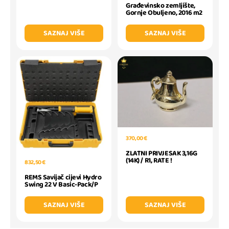
Građevinsko zemljište,
Gornje Obuljeno, 2016 m2
SAZNAJ VIŠE
SAZNAJ VIŠE
370,00 €
ZLATNI PRIVJESAK 3,16G
(14K) / R1, RATE !
832,50 €
REMS Savijač cijevi Hydro
Swing 22 V Basic-Pack/P
SAZNAJ VIŠE
SAZNAJ VIŠE