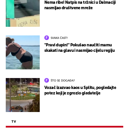
Nema ribe! Natpis na tržnici u Dalmaciji
nasmijao društvene mreže
SVAKA ČAST!
"Pravi dupin!" Pokušao naučiti mamu
skakati na glavu i nasmijao cijelu regiju
ŠTO SE DOGAĐA?
Vozač izazvao kaos u Splitu, pogledajte
potez koji je zgrozio gledatelje
TV