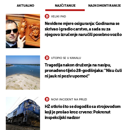
AKTUALNO
NAJČITANIJE
NAJKOMENTIRANIJE
VELIKI PAD
Neviđene mjere osiguranja: Godinama se
skrivao i gradio carstvo, a sada su za
njegovo izručenje naručili posebno vozilo
UTOPIO SE U KANALU
Tragedija nakon druženja na nasipu,
pronađeno tijelo 28-godišnjaka: "Nisu čuli
ni jauk ni poziv upomoć"
NOVI INCIDENT NA PRUZI
HŽ otkrio što se dogodilo sa strojovođom
koji je prošao kroz crveno: Pokrenut
inspekcijski nadzor