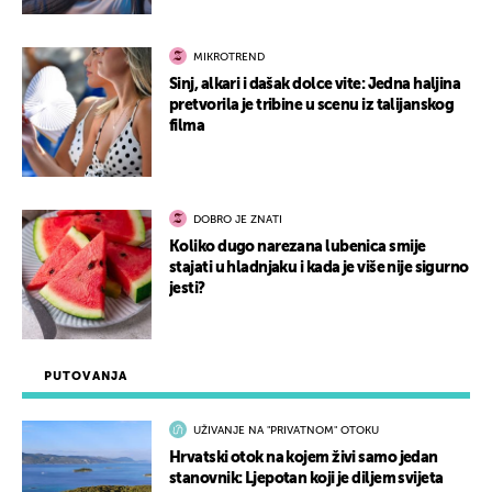
MIKROTREND
Sinj, alkari i dašak dolce vite: Jedna haljina
pretvorila je tribine u scenu iz talijanskog
filma
DOBRO JE ZNATI
Koliko dugo narezana lubenica smije
stajati u hladnjaku i kada je više nije sigurno
jesti?
PUTOVANJA
UŽIVANJE NA "PRIVATNOM" OTOKU
Hrvatski otok na kojem živi samo jedan
stanovnik: Ljepotan koji je diljem svijeta