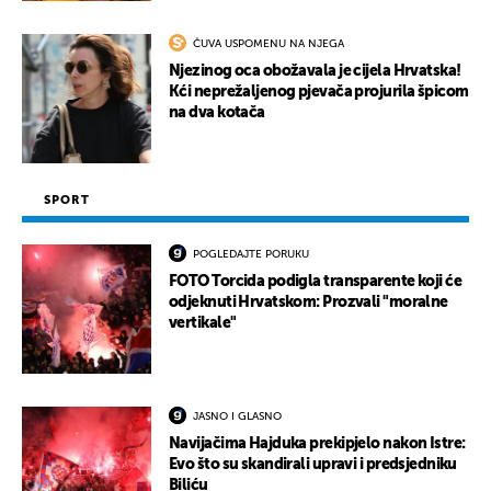
ČUVA USPOMENU NA NJEGA
Njezinog oca obožavala je cijela Hrvatska!
Kći neprežaljenog pjevača projurila špicom
na dva kotača
SPORT
POGLEDAJTE PORUKU
FOTO Torcida podigla transparente koji će
odjeknuti Hrvatskom: Prozvali "moralne
vertikale"
JASNO I GLASNO
Navijačima Hajduka prekipjelo nakon Istre:
Evo što su skandirali upravi i predsjedniku
Biliću