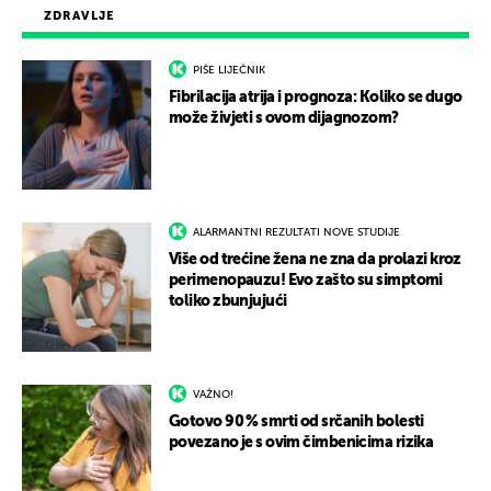
ZDRAVLJE
PIŠE LIJEČNIK
Fibrilacija atrija i prognoza: Koliko se dugo
može živjeti s ovom dijagnozom?
ALARMANTNI REZULTATI NOVE STUDIJE
Više od trećine žena ne zna da prolazi kroz
perimenopauzu! Evo zašto su simptomi
toliko zbunjujući
VAŽNO!
Gotovo 90 % smrti od srčanih bolesti
povezano je s ovim čimbenicima rizika