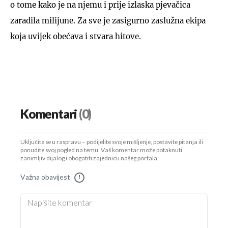
o tome kako je na njemu i prije izlaska pjevačica
zaradila milijune. Za sve je zasigurno zaslužna ekipa
koja uvijek obećava i stvara hitove.
Komentari
(0)
Uključite se u raspravu – podijelite svoje mišljenje, postavite pitanja ili
ponudite svoj pogled na temu. Vaš komentar može potaknuti
zanimljiv dijalog i obogatiti zajednicu našeg portala.
Važna obavijest
!