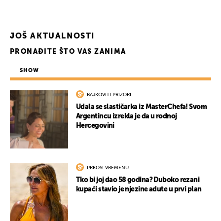
JOŠ AKTUALNOSTI
PRONAĐITE ŠTO VAS ZANIMA
SHOW
BAJKOVITI PRIZORI
Udala se slastičarka iz MasterChefa! Svom
Argentincu izrekla je da u rodnoj
Hercegovini
UKLJUČITE NOTIFIKACIJE
PRKOSI VREMENU
Tko bi joj dao 58 godina? Duboko rezani
kupaći stavio je njezine adute u prvi plan