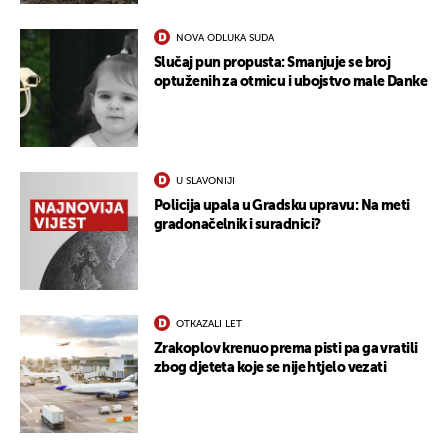
NOVA ODLUKA SUDA
Slučaj pun propusta: Smanjuje se broj
optuženih za otmicu i ubojstvo male Danke
U SLAVONIJI
Policija upala u Gradsku upravu: Na meti
gradonačelnik i suradnici?
OTKAZALI LET
Zrakoplov krenuo prema pisti pa ga vratili
zbog djeteta koje se nije htjelo vezati