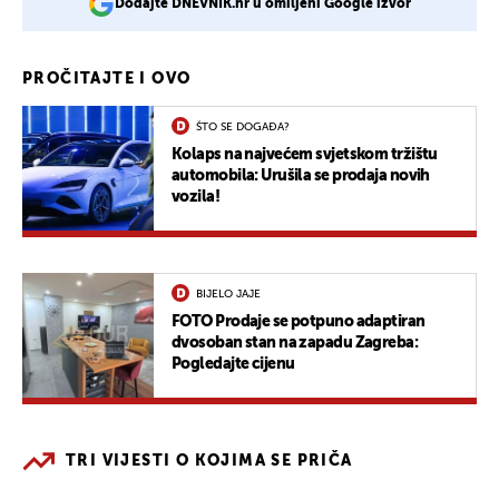
Dodajte DNEVNIK.hr u omiljeni Google izvor
PROČITAJTE I OVO
ŠTO SE DOGAĐA?
Kolaps na najvećem svjetskom tržištu
automobila: Urušila se prodaja novih
vozila!
BIJELO JAJE
FOTO Prodaje se potpuno adaptiran
dvosoban stan na zapadu Zagreba:
Pogledajte cijenu
TRI VIJESTI O KOJIMA SE PRIČA