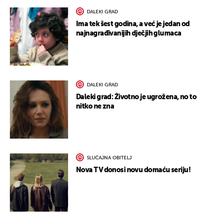
DALEKI GRAD
Ima tek šest godina, a već je jedan od
najnagrađivanijih dječjih glumaca
DALEKI GRAD
Daleki grad: Životno je ugrožena, no to
nitko ne zna
SLUČAJNA OBITELJ
Nova TV donosi novu domaću seriju!