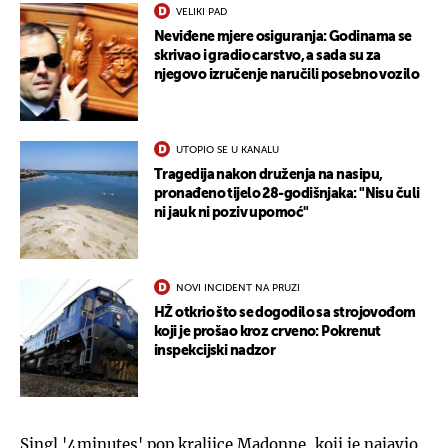
VELIKI PAD
Neviđene mjere osiguranja: Godinama se
skrivao i gradio carstvo, a sada su za
njegovo izručenje naručili posebno vozilo
UTOPIO SE U KANALU
Tragedija nakon druženja na nasipu,
pronađeno tijelo 28-godišnjaka: "Nisu čuli
ni jauk ni poziv upomoć"
NOVI INCIDENT NA PRUZI
HŽ otkrio što se dogodilo sa strojovođom
koji je prošao kroz crveno: Pokrenut
inspekcijski nadzor
Singl '4minutes' pop kraljice Madonne, koji je najavio