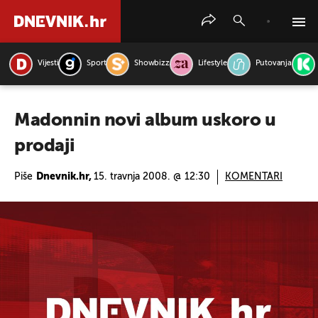
Vijesti
Sport
Showbizz
Lifestyle
Putovanja
PRETRAŽITE VIJESTI
Madonnin novi album uskoro u
prodaji
Piše
Dnevnik.hr,
15. travnja 2008. @ 12:30
KOMENTARI