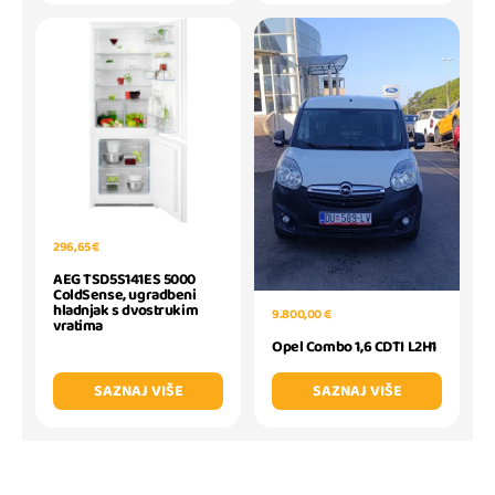
296,65 €
AEG TSD5S141ES 5000
ColdSense, ugradbeni
hladnjak s dvostrukim
9.800,00 €
vratima
Opel Combo 1,6 CDTI L2H1
SAZNAJ VIŠE
SAZNAJ VIŠE