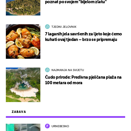
poznat po svojem "bijelom zlatu"
TJEDNI JELOVNIK
7 laganih jela savršenih za ljeto koje ćemo
kuhati ovaj tjedan – brzo se pripremaju
NAJMANJA NA SVIJETU
Čudo prirode: Predivna pješčana plaža na
100 metara od mora
ZABAVA
URNEBESNO