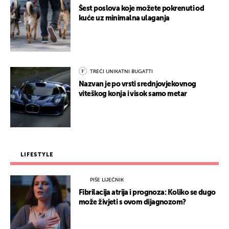
Šest poslova koje možete pokrenuti od
kuće uz minimalna ulaganja
TREĆI UNIKATNI BUGATTI
Nazvan je po vrsti srednjovjekovnog
viteškog konja i visok samo metar
LIFESTYLE
PIŠE LIJEČNIK
Fibrilacija atrija i prognoza: Koliko se dugo
može živjeti s ovom dijagnozom?