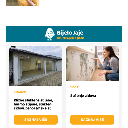
1,00 €
260,00 €
Sušenje zidova
Klizne staklene stijene,
harmo stijene, stakleni
zidovi, panoramske st
SAZNAJ VIŠE
SAZNAJ VIŠE