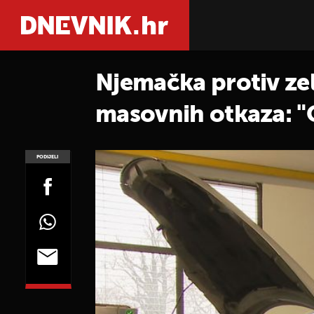
Njemačka protiv ze
masovnih otkaza: "O
PODIJELI
POGLEDAJ