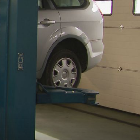
UPOZORENJA SU SVE GLASNIJA
Kaos na crpkama nakon najave poskupljenja: "Stvari
polako izmiču kontroli"