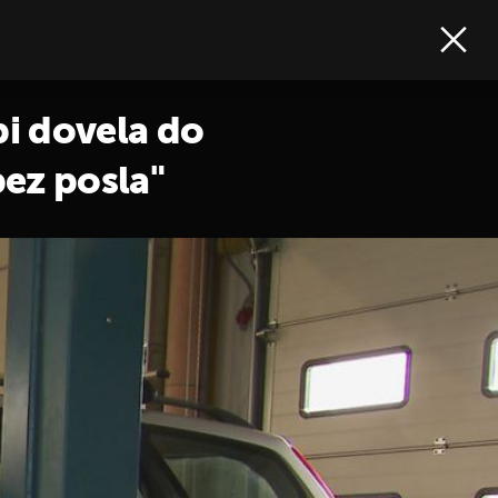
bi dovela do
bez posla"