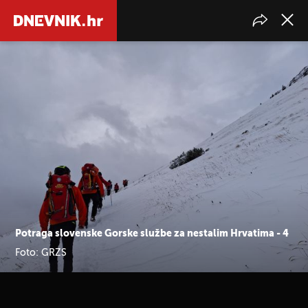
Potraga slovenske Gorske službe za nestalim Hrvatima - 4
Foto: GRZS