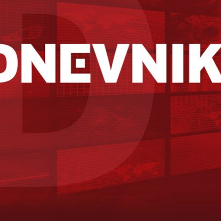
ika koji
an..."
NAKON UHIĆENJA
Kerumov odvjetnik: "Imao sam samo jedan kontakt s
njim, evo što mi je rekao"