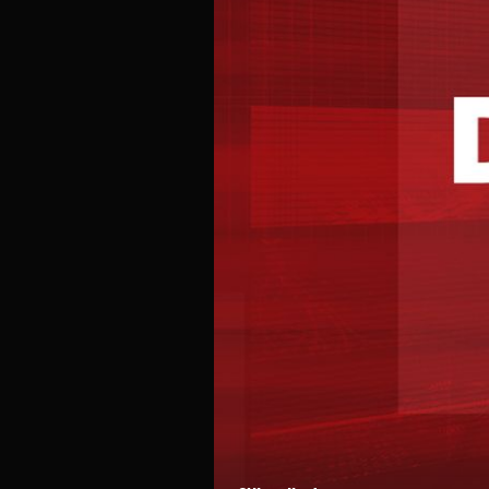
DRVLJEM I KAMENJEM
VIDEO Ukrajinci presreli razgovor ruskih pukovn
se neće svidjeti Putinu: "Laik, šoumen, nesposob