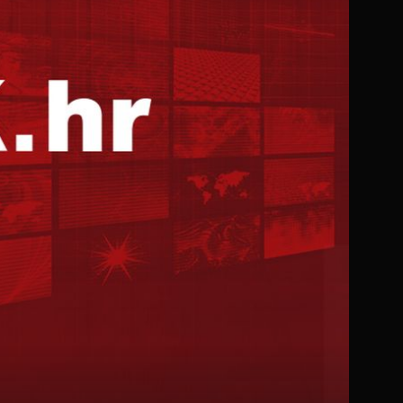
+
3
OGLASILI SE IZ STRANKE
Pljušte reakcije na Kerumovo uhićenje, oporba likuje:
"Danas nije pala nikakva hobotnica Keruma i HDZ-a,
otkriven je samo jedan krak"