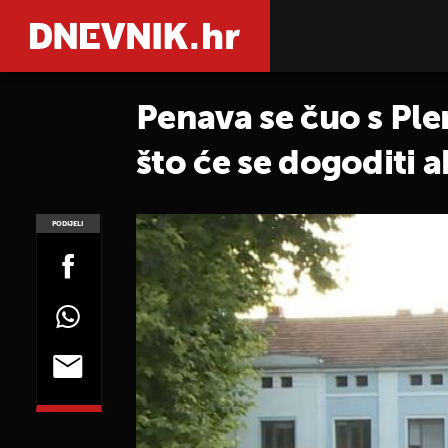
Penava se čuo s Ple
što će se dogoditi 
PODIJELI
POGLEDAJ