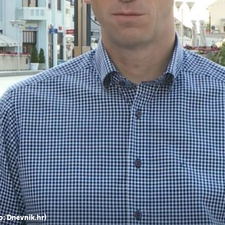
+
1
OBJAVILI IZ GRADA
nebitno
Poznato koliko je ljudi sudjelovalo u Koloni sjećanja
: Dnevnik.hr)