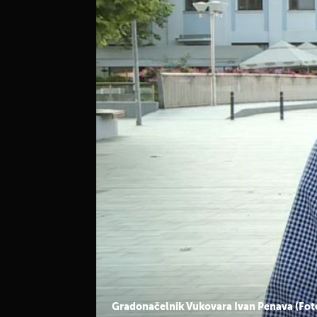
ZA DNEVNIK NOVE TV
Penava uoči obljetnice u Vukovaru: "Sasvim je 
gdje će tko biti i tko će s kim i o čemu pričati"
Gradonačelnik Vukovara Ivan Penava (Foto