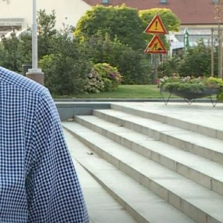
+
2
KLJUČNA PREKRETNICA
Oluja obilježena i na istoku: "To nije samo Dan pobjede, to
je bio i dan nade za opkoljeni Vukovar"