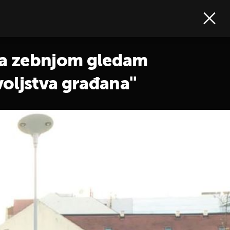
"Sa zebnjom gledam
oljstva građana''