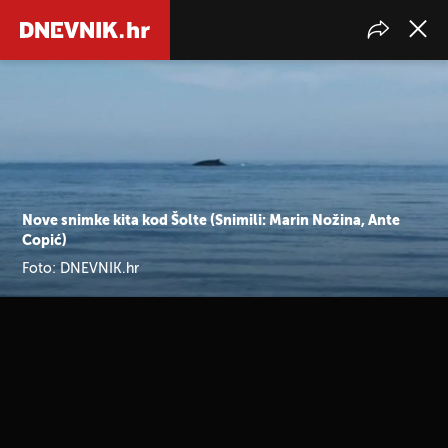
Nove snimke kita kod Šolte (Snimili: Marin Nožina, Ante
Copić)
Foto: DNEVNIK.hr