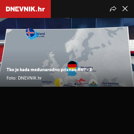
Tko je kada međunarodno priznao RH? - 2
Foto: DNEVNIK.hr