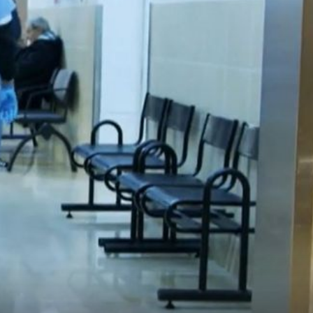
1
+
1
NAŠ NOVAC
Evo na što se sve u zdravstvu mogao potrošiti zamračeni
me
novac: Iznenadit će vas podugačka lista