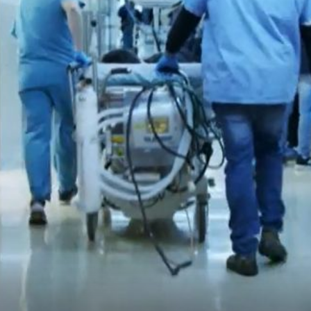
+
šle godine?
 PR
PROMJENE U ZDRAVSTVU
Udruge pacijenata opet nisu uključene u Beroševu
reformu: "To već samo po sebi govori da od ove refor
neće biti ništa"