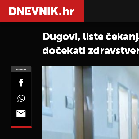
Dugovi, liste čekanj
dočekati zdravstven
prazno
PODIJELI
POGLEDAJ