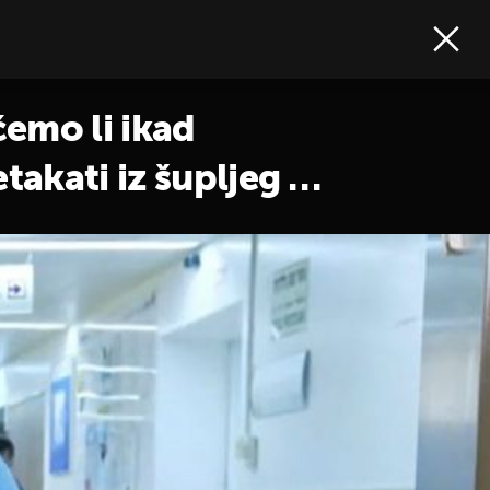
ćemo li ikad
akati iz šupljeg u