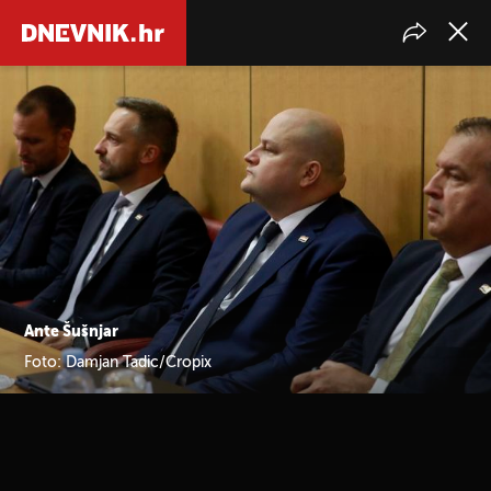
Ante Šušnjar
Foto: Damjan Tadic/Cropix