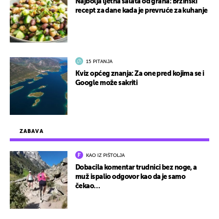
Najbolja ljetna salata od graha: Brzinski
recept za dane kada je prevruće za kuhanje
15 PITANJA
Kviz općeg znanja: Za one pred kojima se i
Google može sakriti
ZABAVA
KAO IZ PIŠTOLJA
Dobacila komentar trudnici bez noge, a
muž ispalio odgovor kao da je samo
čekao…