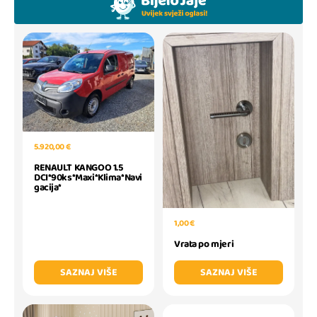
5.920,00 €
RENAULT KANGOO 1.5
DCI*90ks*Maxi*Klima*Navi
gacija*
1,00 €
Vrata po mjeri
SAZNAJ VIŠE
SAZNAJ VIŠE