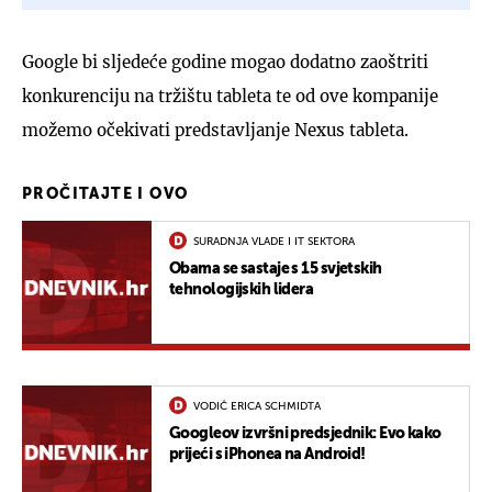
Google bi sljedeće godine mogao dodatno zaoštriti
konkurenciju na tržištu tableta te od ove kompanije
možemo očekivati predstavljanje Nexus tableta.
PROČITAJTE I OVO
SURADNJA VLADE I IT SEKTORA
Obama se sastaje s 15 svjetskih
tehnologijskih lidera
VODIČ ERICA SCHMIDTA
Googleov izvršni predsjednik: Evo kako
prijeći s iPhonea na Android!