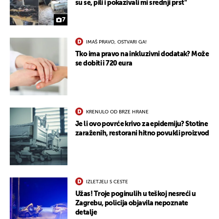
su se, pili i pokazivali mi srednji prst"
7
IMAŠ PRAVO, OSTVARI GA!
Tko ima pravo na inkluzivni dodatak? Može
se dobiti i 720 eura
KRENULO OD BRZE HRANE
Je li ovo povrće krivo za epidemiju? Stotine
zaraženih, restorani hitno povukli proizvod
IZLETJELI S CESTE
Užas! Troje poginulih u teškoj nesreći u
Zagrebu, policija objavila nepoznate
UKLJUČITE NOTIFIKACIJE
detalje