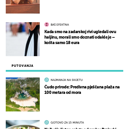
BAŠ EFEKTNA
Kada smo na zadarskoj rivi ugledali ovu
haljinu, morali smo doznati odakle je –
košta samo 18 eura
PUTOVANJA
NAJMANJA NA SVIJETU
Čudo prirode: Predivna pješčana plaža na
100 metara od mora
GOTOVO ZA 15 MINUTA