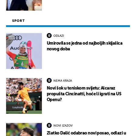
SPORT
ODLAZI
Umirovila se jedna od najboljih skijašica
novog doba
NEMA KRAJA
Novi šok u teniskom svijetu: Alcaraz
propušta Cincinatti, hoće li igrati na US
Openu?
NOVI IZAZOV
Zlatko Dalić odabrao novi posao, odlazi u