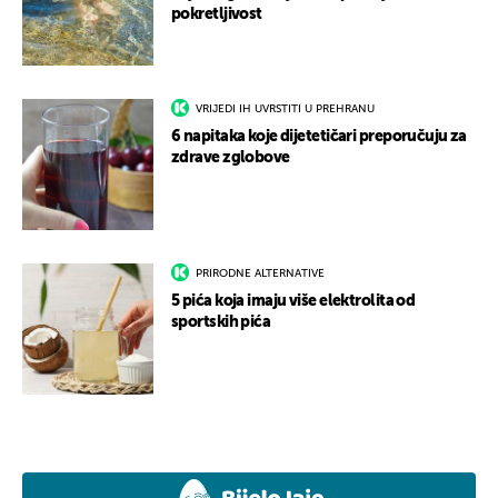
pokretljivost
VRIJEDI IH UVRSTITI U PREHRANU
6 napitaka koje dijetetičari preporučuju za
zdrave zglobove
PRIRODNE ALTERNATIVE
5 pića koja imaju više elektrolita od
sportskih pića