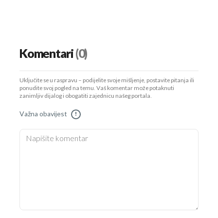
Komentari
(0)
Uključite se u raspravu – podijelite svoje mišljenje, postavite pitanja ili
ponudite svoj pogled na temu. Vaš komentar može potaknuti
zanimljiv dijalog i obogatiti zajednicu našeg portala.
Važna obavijest
!