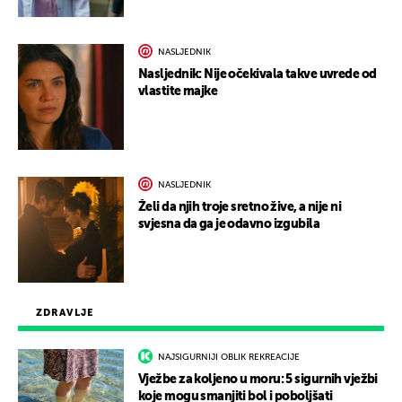
NASLJEDNIK
Nasljednik: Nije očekivala takve uvrede od
vlastite majke
NASLJEDNIK
Želi da njih troje sretno žive, a nije ni
svjesna da ga je odavno izgubila
ZDRAVLJE
NAJSIGURNIJI OBLIK REKREACIJE
Vježbe za koljeno u moru: 5 sigurnih vježbi
koje mogu smanjiti bol i poboljšati