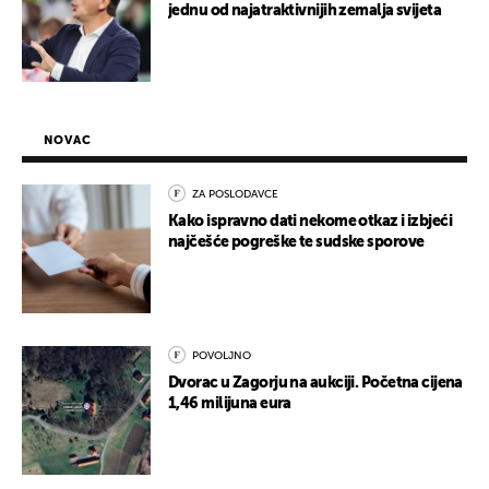
jednu od najatraktivnijih zemalja svijeta
NOVAC
ZA POSLODAVCE
Kako ispravno dati nekome otkaz i izbjeći
najčešće pogreške te sudske sporove
POVOLJNO
Dvorac u Zagorju na aukciji. Početna cijena
1,46 milijuna eura