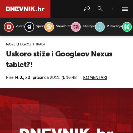
Vijesti
Sport
Showbizz
Lifestyle
Putovanja
PRETRAŽITE VIJESTI
MOŽE LI UGROZITI IPAD?
Uskoro stiže i Googleov Nexus
tablet?!
Piše
H.J.,
20. prosinca 2011. @ 16:48
KOMENTARI