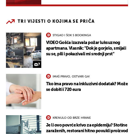
TRI VIJESTI O KOJIMA SE PRIČA
STIGAO I ŠOK S BOOKINGA
VIDEO Gošća izazvala požar luksuznog
apartmana. Vlasnik: "Dok je gorjelo, smijali
su se, pili i pokazivali mi srednji prst"
7
IMAŠ PRAVO, OSTVARI GA!
Tko ima pravo na inkluzivni dodatak? Može
se dobiti i 720 eura
KRENULO OD BRZE HRANE
Je li ovo povrće krivo za epidemiju? Stotine
zaraženih, restorani hitno povukli proizvod