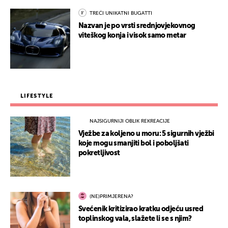
TREĆI UNIKATNI BUGATTI
Nazvan je po vrsti srednjovjekovnog
viteškog konja i visok samo metar
LIFESTYLE
NAJSIGURNIJI OBLIK REKREACIJE
Vježbe za koljeno u moru: 5 sigurnih vježbi
koje mogu smanjiti bol i poboljšati
pokretljivost
(NE)PRIMJERENA?
Svećenik kritizirao kratku odjeću usred
toplinskog vala, slažete li se s njim?