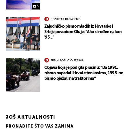
5
REZULTAT RAZMJENE
Zajedničko pismo mladih iz Hrvatske i
Srbije povodom Oluje: "Ako si rođen nakon
'95..."
SRBIN PORUČIO SRBIMA
Objava koja je podigla prašinu: "Da 1991.
nismo napadali Hrvate tenkovima, 1995. ne
bismo bježali na traktorima"
JOŠ AKTUALNOSTI
PRONAĐITE ŠTO VAS ZANIMA