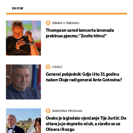
SHOW
DRAMA U ŠIBENIKU
Thompson usred koncerta iznenada
prekinuo pjesmu: "Zovite hitnu!"
HEROJ
General pobjednik: Gdje i što 31 godinu
nakon Oluje radi general Ante Gotovina?
RASKOŠNA PROSLAVA
Ovako je izgledalo vjenčanje Tije Jurčić: Do
oltara ju je dopratio očuh, a slavilo se uz
Olivera i Rozgu