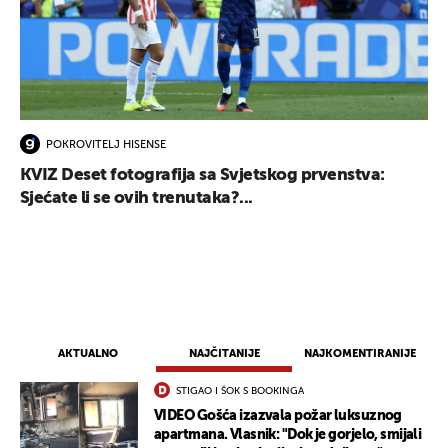
POKROVITELJ HISENSE
KVIZ Deset fotografija sa Svjetskog prvenstva:
Sjećate li se ovih trenutaka?...
AKTUALNO
NAJČITANIJE
NAJKOMENTIRANIJE
STIGAO I ŠOK S BOOKINGA
VIDEO Gošća izazvala požar luksuznog
apartmana. Vlasnik: "Dok je gorjelo, smijali