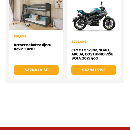
559,00 €
3.299,00 €
Krevet na kat za djecu
Kevin 19090
CFMOTO 125NK, NOVO,
AKCIJA, DOSTUPNO VIŠE
BOJA, 2025 god.
SAZNAJ VIŠE
SAZNAJ VIŠE