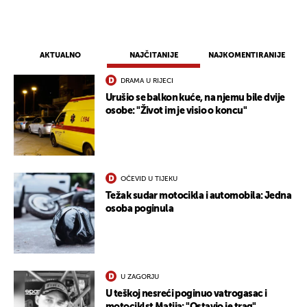
AKTUALNO
NAJČITANIJE
NAJKOMENTIRANIJE
DRAMA U RIJECI
Urušio se balkon kuće, na njemu bile dvije
osobe: "Život im je visio o koncu"
OČEVID U TIJEKU
Težak sudar motocikla i automobila: Jedna
osoba poginula
U ZAGORJU
U teškoj nesreći poginuo vatrogasac i