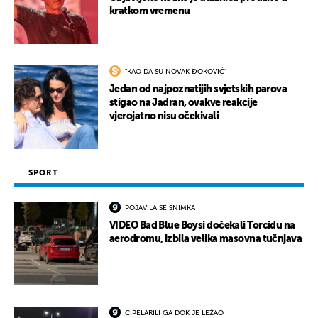
kratkom vremenu
"KAO DA SU NOVAK ĐOKOVIĆ"
Jedan od najpoznatijih svjetskih parova
stigao na Jadran, ovakve reakcije
vjerojatno nisu očekivali
SPORT
POJAVILA SE SNIMKA
VIDEO Bad Blue Boysi dočekali Torcidu na
aerodromu, izbila velika masovna tučnjava
CIPELARILI GA DOK JE LEŽAO