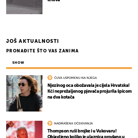
letova
UKLJUČITE NOTIFIKACIJE
JOŠ AKTUALNOSTI
PRONAĐITE ŠTO VAS ZANIMA
SHOW
ČUVA USPOMENU NA NJEGA
Njezinog oca obožavala je cijela Hrvatska!
Kći neprežaljenog pjevača projurila špicom
na dva kotača
NADMAŠENA OČEKIVANJA
Thompson ruši brojke i u Vukovaru!
Objavljeno koliko je ulaznica prodano u