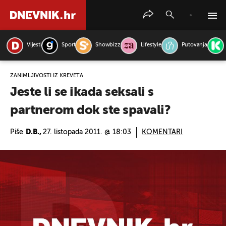
Vijesti
Sport
Showbizz
Lifestyle
Putovanja
PRETRAŽITE VIJESTI
ZANIMLJIVOSTI IZ KREVETA
Jeste li se ikada seksali s
partnerom dok ste spavali?
Piše
D.B.,
27. listopada 2011. @ 18:03
KOMENTARI