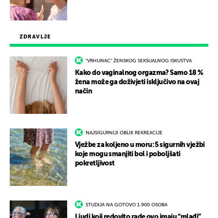
ZDRAVLJE
"VRHUNAC" ŽENSKOG SEKSUALNOG ISKUSTVA
Kako do vaginalnog orgazma? Samo 18 %
žena može ga doživjeti isključivo na ovaj
način
NAJSIGURNIJI OBLIK REKREACIJE
Vježbe za koljeno u moru: 5 sigurnih vježbi
koje mogu smanjiti bol i poboljšati
pokretljivost
STUDIJA NA GOTOVO 1.900 OSOBA
Ljudi koji redovito rade ovo imaju “mlađi”