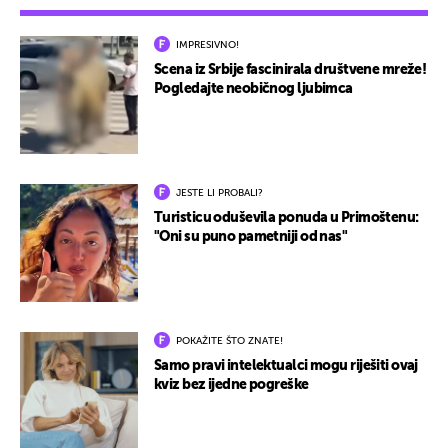
IMPRESIVNO!
Scena iz Srbije fascinirala društvene mreže!
Pogledajte neobičnog ljubimca
JESTE LI PROBALI?
Turisticu oduševila ponuda u Primoštenu:
"Oni su puno pametniji od nas"
POKAŽITE ŠTO ZNATE!
Samo pravi intelektualci mogu riješiti ovaj
kviz bez ijedne pogreške