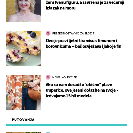
ženstvenu figuru, a savršena je za večernji
izlazak na moru
PREJEDNOSTAVNO ZA SLOŽITI
Ovo je pravi ljetni tiramisu s limunom i
borovnicama – baš osvježava i jako je fin
NOVE KOLEKCIJE
Ako su vam dosadile “obične” plave
traperice, ove jeseni dolazite na svoje -
izdvajamo 15 hit modela
PUTOVANJA