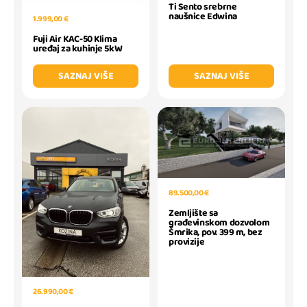
Ti Sento srebrne
naušnice Edwina
1.999,00 €
Fuji Air KAC-50 Klima
uređaj za kuhinje 5kW
SAZNAJ VIŠE
SAZNAJ VIŠE
89.500,00 €
Zemljište sa
građevinskom dozvolom
Šmrika, pov. 399 m, bez
provizije
26.990,00 €