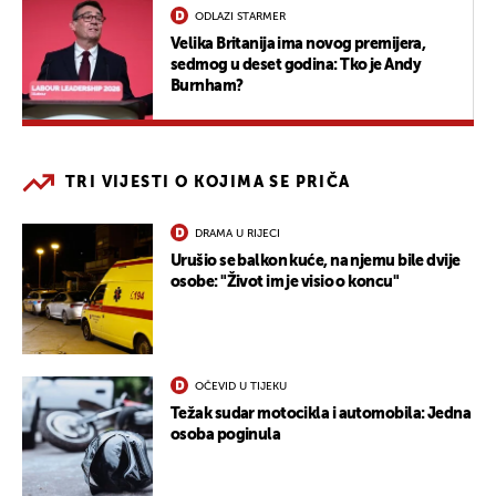
ODLAZI STARMER
Velika Britanija ima novog premijera,
sedmog u deset godina: Tko je Andy
Burnham?
TRI VIJESTI O KOJIMA SE PRIČA
DRAMA U RIJECI
Urušio se balkon kuće, na njemu bile dvije
osobe: "Život im je visio o koncu"
OČEVID U TIJEKU
Težak sudar motocikla i automobila: Jedna
osoba poginula