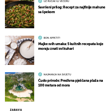
UZ RUČAK ILI VEČERU
Savršeni prilog: Recept za najfinije mahune
sa špekom
BON APPETIT!
Majke svih umaka: 5 kultnih recepata koje
moraju znati svi kuhari
NAJMANJA NA SVIJETU
Čudo prirode: Predivna pješčana plaža na
100 metara od mora
ZABAVA