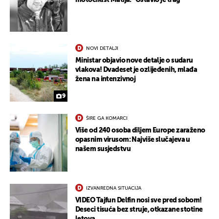
motociklst Matija: "Ostavio je trag"
NOVI DETALJI
Ministar objavio nove detalje o sudaru
vlakova! Dvadeset je ozlijeđenih, mlađa
žena na intenzivnoj
9
ŠIRE GA KOMARCI
Više od 240 osoba diljem Europe zaraženo
opasnim virusom: Najviše slučajeva u
našem susjedstvu
IZVANREDNA SITUACIJA
VIDEO Tajfun Delfin nosi sve pred sobom!
Deseci tisuća bez struje, otkazane stotine