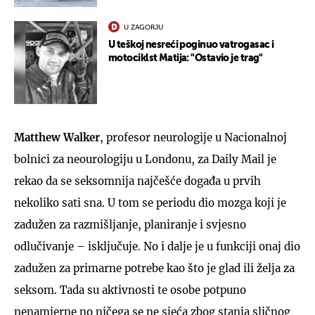
U ZAGORJU
U teškoj nesreći poginuo vatrogasac i
motociklst Matija: "Ostavio je trag"
Matthew Walker
, profesor neurologije u Nacionalnoj
bolnici za neourologiju u Londonu, za Daily Mail je
rekao da se seksomnija najčešće događa u prvih
nekoliko sati sna. U tom se periodu dio mozga koji je
zadužen za razmišljanje, planiranje i svjesno
odlučivanje – isključuje. No i dalje je u funkciji onaj dio
zadužen za primarne potrebe kao što je glad ili želja za
seksom. Tada su aktivnosti te osobe potpuno
nenamjerne no ničega se ne sjeća zbog stanja sličnog