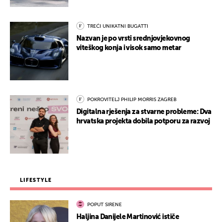
TREĆI UNIKATNI BUGATTI
Nazvan je po vrsti srednjovjekovnog
viteškog konja i visok samo metar
POKROVITELJ PHILIP MORRIS ZAGREB
Digitalna rješenja za stvarne probleme: Dva
hrvatska projekta dobila potporu za razvoj
LIFESTYLE
POPUT SIRENE
Haljina Danijele Martinović ističe