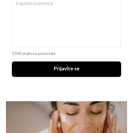
1500 znakova preostalo
Prijavite se