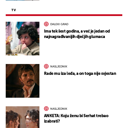
TV
DALEKI GRAD
Ima tek šest godina, a već je jedan od
najnagrađivanijih dječjih glumaca
NASLJEDNIK
Rade mu iza leđa, a on toga nije svjestan
NASLJEDNIK
ANKETA: Koju ženu bi Serhat trebao
izabrati?