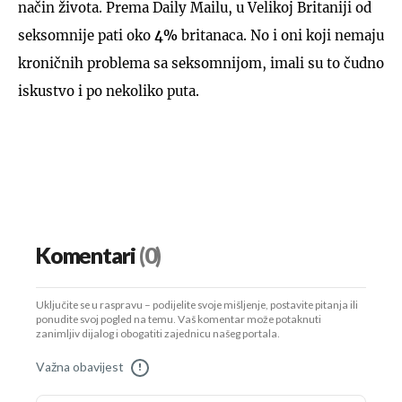
način života. Prema Daily Mailu, u Velikoj Britaniji od
seksomnije pati oko
4%
britanaca. No i oni koji nemaju
kroničnih problema sa seksomnijom, imali su to čudno
iskustvo i po nekoliko puta.
Komentari
(0)
Uključite se u raspravu – podijelite svoje mišljenje, postavite pitanja ili
ponudite svoj pogled na temu. Vaš komentar može potaknuti
zanimljiv dijalog i obogatiti zajednicu našeg portala.
Važna obavijest
!