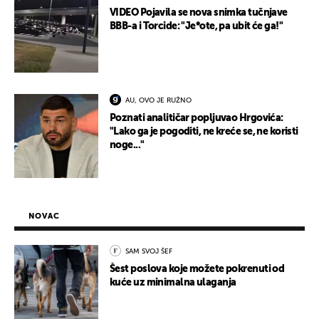
VIDEO Pojavila se nova snimka tučnjave
BBB-a i Torcide: "Je*ote, pa ubit će ga!"
AU, OVO JE RUŽNO
Poznati analitičar popljuvao Hrgovića:
"Lako ga je pogoditi, ne kreće se, ne koristi
noge..."
NOVAC
SAM SVOJ ŠEF
Šest poslova koje možete pokrenuti od
kuće uz minimalna ulaganja