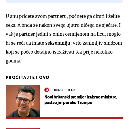
U snu priđete svom partneru, počnete ga dirati i želite
seks. A onda se nakon svega ujutro ničega ne sjećate. I
vaš je partner jedini s onim osmijehom na licu, moglo
bi se reći da imate
seksomniju
, vrlo zanimljiv sindrom
koji se počeo detaljno istraživati tek prije nekoliko
godina.
PROČITAJTE I OVO
REKONSTRUKCIJA
Novi britanski premijer izabrao ministre,
poslao je i poruku Trumpu