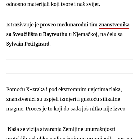
odnosno materijali koji tvore i naš svijet.
Istraživanje je proveo
međunarodni tim
znanstvenika
sa Sveučilišta u Bayreuthu
u Njemačkoj, na čelu sa
Sylvain Petitgirard.
Pomoću X-zraka i pod ekstremnim uvjetima tlaka,
znanstvenici su uspjeli izmjeriti gustoću silikatne
magme. Proces je to koji do sada još nitko nije izveo.
'Naša se vizija stvaranja Zemljine unutrašnjosti
proteklih nekoliko godine iznimno promijenila, upravo