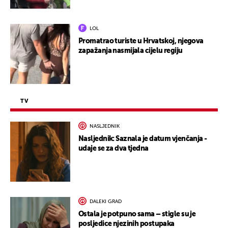
LOL
Promatrao turiste u Hrvatskoj, njegova
zapažanja nasmijala cijelu regiju
TV
NASLJEDNIK
Nasljednik: Saznala je datum vjenčanja -
udaje se za dva tjedna
DALEKI GRAD
Ostala je potpuno sama – stigle su je
posljedice njezinih postupaka