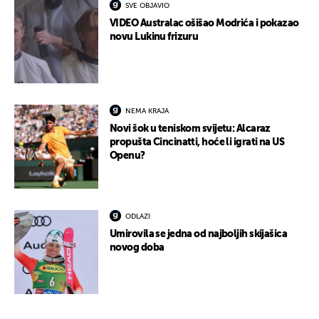
SVE OBJAVIO
VIDEO Australac ošišao Modrića i pokazao
novu Lukinu frizuru
NEMA KRAJA
Novi šok u teniskom svijetu: Alcaraz
propušta Cincinatti, hoće li igrati na US
Openu?
ODLAZI
Umirovila se jedna od najboljih skijašica
novog doba