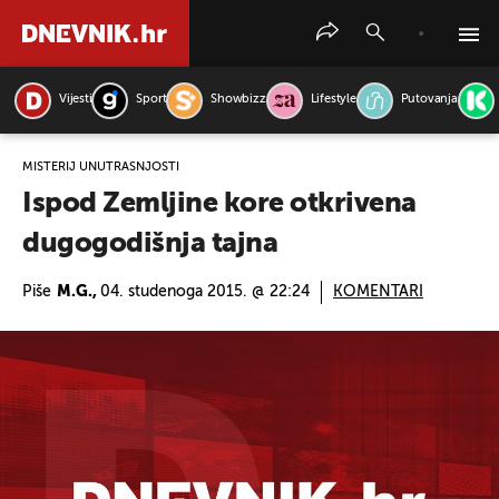
Vijesti
Sport
Showbizz
Lifestyle
Putovanja
PRETRAŽITE VIJESTI
MISTERIJ UNUTRAŠNJOSTI
Ispod Zemljine kore otkrivena
dugogodišnja tajna
Piše
M.G.,
04. studenoga 2015. @ 22:24
KOMENTARI