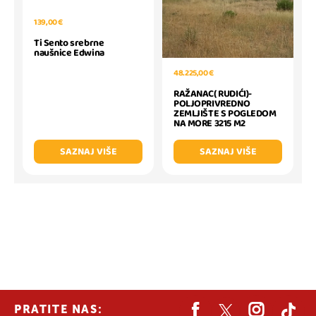
139,00 €
Ti Sento srebrne
naušnice Edwina
48.225,00 €
RAŽANAC( RUDIĆI)-
POLJOPRIVREDNO
ZEMLJIŠTE S POGLEDOM
NA MORE 3215 M2
SAZNAJ VIŠE
SAZNAJ VIŠE
PRATITE NAS: