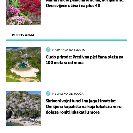
Nama smeta paklena vrućina, ali njima ne:
Ovo cvijeće uživa i na plus 40
PUTOVANJA
NAJMANJA NA SVIJETU
Čudo prirode: Predivna pješčana plaža na
100 metara od mora
NEDALEKO OD PLOČA
Skriveni vojni tuneli na jugu Hrvatske:
Omiljena kupališta na koja lokalci u miru
dolaze roniti i skakati u more