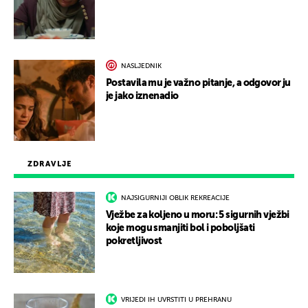
NASLJEDNIK
Postavila mu je važno pitanje, a odgovor ju
je jako iznenadio
ZDRAVLJE
NAJSIGURNIJI OBLIK REKREACIJE
Vježbe za koljeno u moru: 5 sigurnih vježbi
koje mogu smanjiti bol i poboljšati
pokretljivost
VRIJEDI IH UVRSTITI U PREHRANU