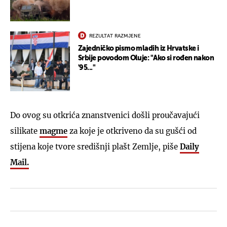
REZULTAT RAZMJENE
Zajedničko pismo mladih iz Hrvatske i
Srbije povodom Oluje: "Ako si rođen nakon
'95..."
Do ovog su otkrića znanstvenici došli proučavajući
silikate
magme
za koje je otkriveno da su gušći od
stijena koje tvore središnji plašt Zemlje, piše
Daily
Mail.