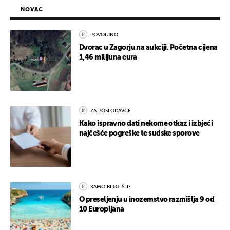
NOVAC
POVOLJNO
Dvorac u Zagorju na aukciji. Početna cijena
1,46 milijuna eura
ZA POSLODAVCE
Kako ispravno dati nekome otkaz i izbjeći
najčešće pogreške te sudske sporove
KAMO BI OTIŠLI?
O preseljenju u inozemstvo razmišlja 9 od
10 Europljana