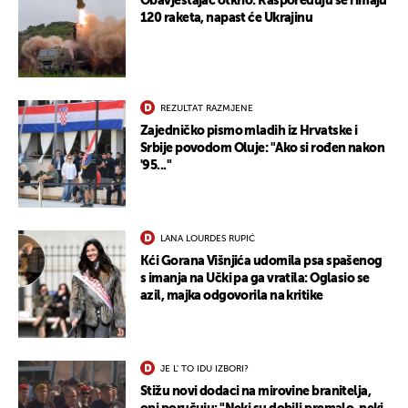
Obavještajac otkrio: Raspoređuju se i imaju
120 raketa, napast će Ukrajinu
REZULTAT RAZMJENE
Zajedničko pismo mladih iz Hrvatske i
Srbije povodom Oluje: "Ako si rođen nakon
'95..."
UKLJUČITE NOTIFIKACIJE
LANA LOURDES RUPIĆ
Kći Gorana Višnjića udomila psa spašenog
s imanja na Učki pa ga vratila: Oglasio se
azil, majka odgovorila na kritike
JE L' TO IDU IZBORI?
Stižu novi dodaci na mirovine branitelja,