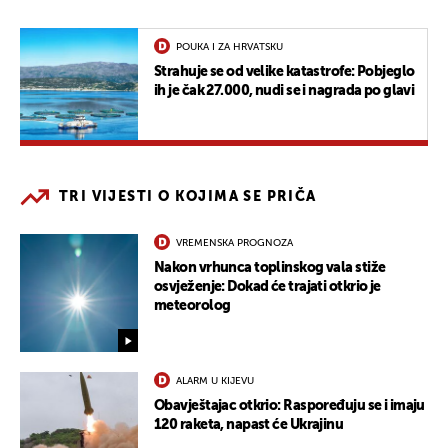
POUKA I ZA HRVATSKU
Strahuje se od velike katastrofe: Pobjeglo
ih je čak 27.000, nudi se i nagrada po glavi
TRI VIJESTI O KOJIMA SE PRIČA
VREMENSKA PROGNOZA
Nakon vrhunca toplinskog vala stiže
osvježenje: Dokad će trajati otkrio je
meteorolog
ALARM U KIJEVU
Obavještajac otkrio: Raspoređuju se i imaju
120 raketa, napast će Ukrajinu