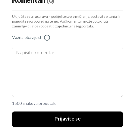
Komentari
(0)
Uključite se u raspravu – podijelite svoje mišljenje, postavite pitanja ili
ponudite svoj pogled na temu. Vaš komentar može potaknuti
zanimljiv dijalog i obogatiti zajednicu našeg portala.
Važna obavijest
!
1500 znakova preostalo
Prijavite se