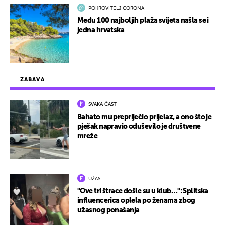
POKROVITELJ CORONA
Među 100 najboljih plaža svijeta našla se i
jedna hrvatska
ZABAVA
SVAKA ČAST
Bahato mu prepriječio prijelaz, a ono što je
pješak napravio oduševilo je društvene
mreže
UŽAS…
"Ove tri štrace došle su u klub…": Splitska
influencerica oplela po ženama zbog
užasnog ponašanja