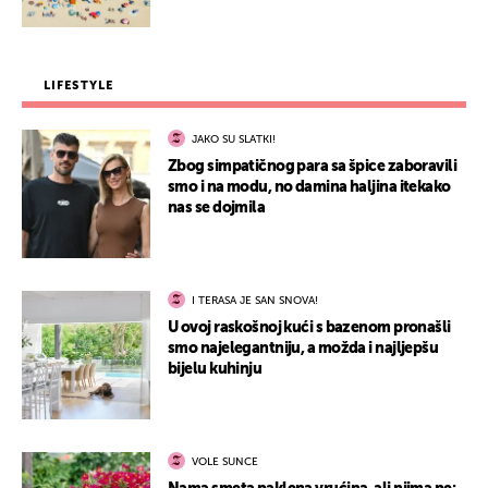
LIFESTYLE
JAKO SU SLATKI!
Zbog simpatičnog para sa špice zaboravili
smo i na modu, no damina haljina itekako
nas se dojmila
I TERASA JE SAN SNOVA!
U ovoj raskošnoj kući s bazenom pronašli
smo najelegantniju, a možda i najljepšu
bijelu kuhinju
VOLE SUNCE