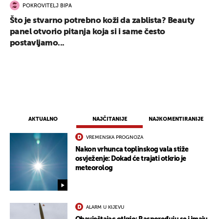
POKROVITELJ BIPA
Što je stvarno potrebno koži da zablista? Beauty
panel otvorio pitanja koja si i same često
postavljamo...
AKTUALNO
NAJČITANIJE
NAJKOMENTIRANIJE
VREMENSKA PROGNOZA
Nakon vrhunca toplinskog vala stiže
osvježenje: Dokad će trajati otkrio je
meteorolog
ALARM U KIJEVU