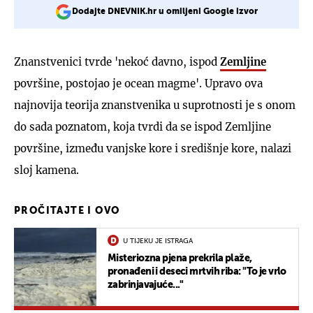
Dodajte DNEVNIK.hr u omiljeni Google izvor
Znanstvenici tvrde 'nekoć davno, ispod
Zemljine
površine, postojao je ocean magme'. Upravo ova
najnovija teorija znanstvenika u suprotnosti je s onom
do sada poznatom, koja tvrdi da se ispod Zemljine
površine, između vanjske kore i središnje kore, nalazi
sloj kamena.
PROČITAJTE I OVO
U TIJEKU JE ISTRAGA
Misteriozna pjena prekrila plaže,
pronađeni i deseci mrtvih riba: "To je vrlo
zabrinjavajuće..."