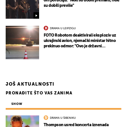
oni poručuju: "Neki su dobili premalo, neki
su dobili previše"
DRAMA U LEIPZIGU
FOTO Robotom deaktivirali eksploziv uz
ukrajinski avion, njemački ministar hitno
prekinuo odmor: "Ovo je državni
terorizam"
JOŠ AKTUALNOSTI
PRONAĐITE ŠTO VAS ZANIMA
SHOW
DRAMA U ŠIBENIKU
Thompson usred koncerta iznenada