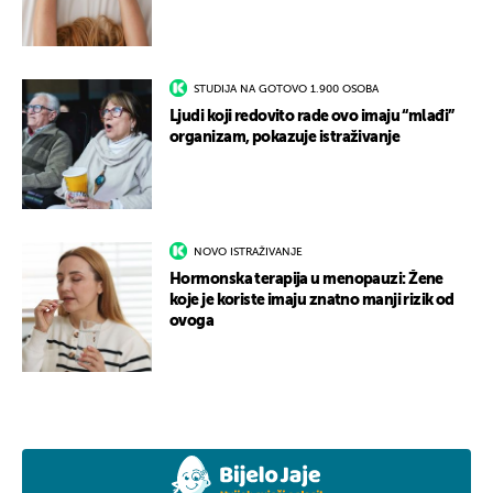
STUDIJA NA GOTOVO 1.900 OSOBA
Ljudi koji redovito rade ovo imaju “mlađi”
organizam, pokazuje istraživanje
NOVO ISTRAŽIVANJE
Hormonska terapija u menopauzi: Žene
koje je koriste imaju znatno manji rizik od
ovoga