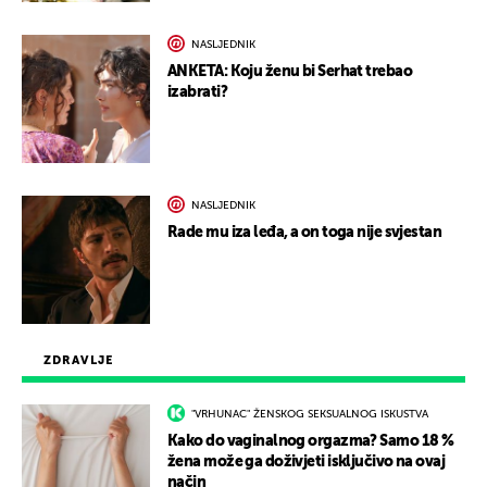
NASLJEDNIK
ANKETA: Koju ženu bi Serhat trebao
izabrati?
NASLJEDNIK
Rade mu iza leđa, a on toga nije svjestan
ZDRAVLJE
"VRHUNAC" ŽENSKOG SEKSUALNOG ISKUSTVA
Kako do vaginalnog orgazma? Samo 18 %
žena može ga doživjeti isključivo na ovaj
način