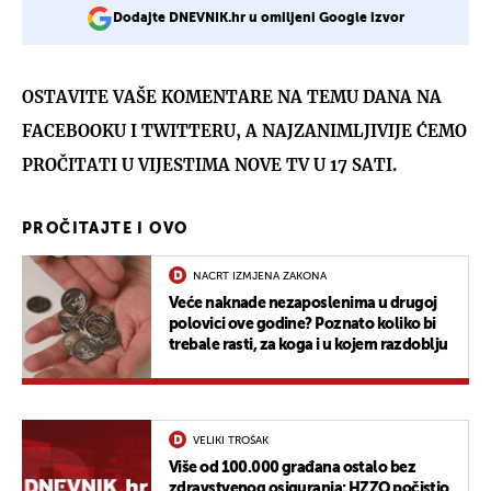
Dodajte DNEVNIK.hr u omiljeni Google izvor
OSTAVITE VAŠE KOMENTARE NA TEMU DANA NA
FACEBOOKU I TWITTERU, A NAJZANIMLJIVIJE ĆEMO
PROČITATI U VIJESTIMA NOVE TV U 17 SATI.
PROČITAJTE I OVO
NACRT IZMJENA ZAKONA
Veće naknade nezaposlenima u drugoj
polovici ove godine? Poznato koliko bi
trebale rasti, za koga i u kojem razdoblju
VELIKI TROŠAK
Više od 100.000 građana ostalo bez
zdravstvenog osiguranja: HZZO počistio