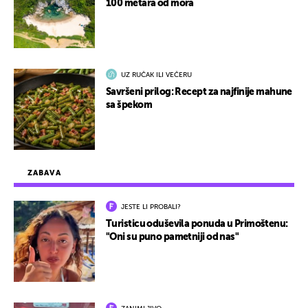
100 metara od mora
UZ RUČAK ILI VEČERU
Savršeni prilog: Recept za najfinije mahune
sa špekom
ZABAVA
JESTE LI PROBALI?
Turisticu oduševila ponuda u Primoštenu:
"Oni su puno pametniji od nas"