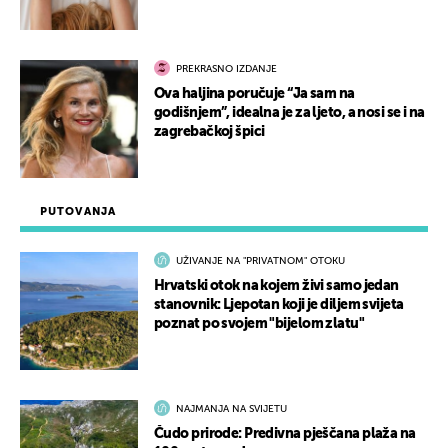
PREKRASNO IZDANJE
Ova haljina poručuje “Ja sam na
godišnjem”, idealna je za ljeto, a nosi se i na
zagrebačkoj špici
PUTOVANJA
UŽIVANJE NA "PRIVATNOM" OTOKU
Hrvatski otok na kojem živi samo jedan
stanovnik: Ljepotan koji je diljem svijeta
poznat po svojem "bijelom zlatu"
NAJMANJA NA SVIJETU
Čudo prirode: Predivna pješčana plaža na