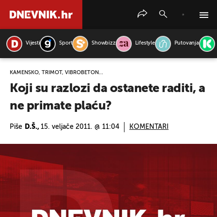
Vijesti
Sport
Showbizz
Lifestyle
Putovanja
PRETRAŽITE VIJESTI
KAMENSKO, TRIMOT, VIBROBETON...
Koji su razlozi da ostanete raditi, a
ne primate plaću?
Piše
D.Š.,
15. veljače 2011. @ 11:04
KOMENTARI