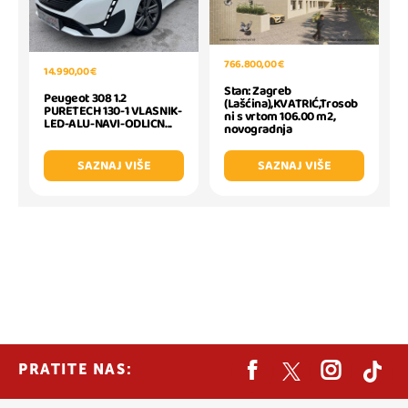
766.800,00 €
14.990,00 €
Stan: Zagreb
Peugeot 308 1.2
(Lašćina),KVATRIĆ,Trosob
PURETECH 130-1 VLASNIK-
ni s vrtom 106.00 m2,
LED-ALU-NAVI-ODLICN...
novogradnja
SAZNAJ VIŠE
SAZNAJ VIŠE
PRATITE NAS: