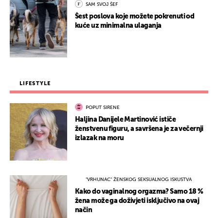
SAM SVOJ ŠEF
Šest poslova koje možete pokrenuti od
kuće uz minimalna ulaganja
LIFESTYLE
POPUT SIRENE
Haljina Danijele Martinović ističe
ženstvenu figuru, a savršena je za večernji
izlazak na moru
"VRHUNAC" ŽENSKOG SEKSUALNOG ISKUSTVA
Kako do vaginalnog orgazma? Samo 18 %
žena može ga doživjeti isključivo na ovaj
način