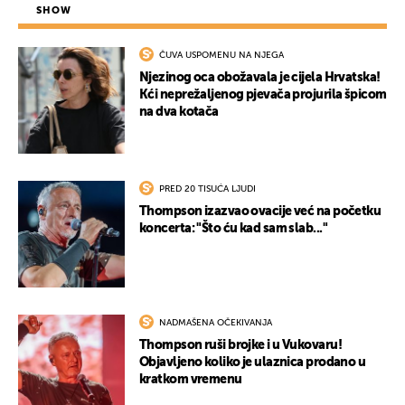
SHOW
ČUVA USPOMENU NA NJEGA
Njezinog oca obožavala je cijela Hrvatska!
Kći neprežaljenog pjevača projurila špicom
na dva kotača
PRED 20 TISUĆA LJUDI
Thompson izazvao ovacije već na početku
koncerta: "Što ću kad sam slab..."
NADMAŠENA OČEKIVANJA
Thompson ruši brojke i u Vukovaru!
Objavljeno koliko je ulaznica prodano u
kratkom vremenu