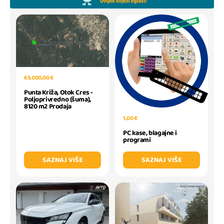
65.000,00 €
Punta Križa, Otok Cres -
Poljoprivredno (šuma),
8120 m2 Prodaja
1,00 €
PC kase, blagajne i
programi
SAZNAJ VIŠE
SAZNAJ VIŠE