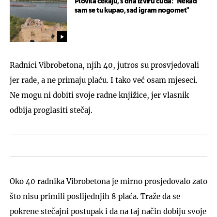
Plovila čekaju, s dna izviru čuda: "Nekad
sam se tu kupao, sad igram nogomet"
Radnici Vibrobetona, njih 40, jutros su prosvjedovali
jer rade, a ne primaju plaću. I tako već osam mjeseci.
Ne mogu ni dobiti svoje radne knjižice, jer vlasnik
odbija proglasiti stečaj.
Oko 40 radnika Vibrobetona je mirno prosjedovalo zato
što nisu primili poslijednjih 8 plaća. Traže da se
pokrene stečajni postupak i da na taj način dobiju svoje