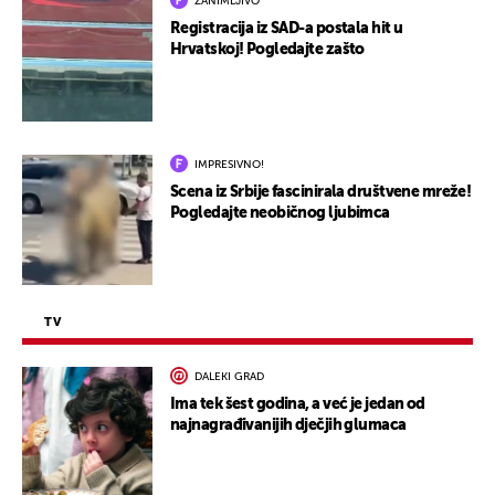
ZANIMLJIVO
Registracija iz SAD-a postala hit u
Hrvatskoj! Pogledajte zašto
IMPRESIVNO!
Scena iz Srbije fascinirala društvene mreže!
Pogledajte neobičnog ljubimca
TV
DALEKI GRAD
Ima tek šest godina, a već je jedan od
najnagrađivanijih dječjih glumaca