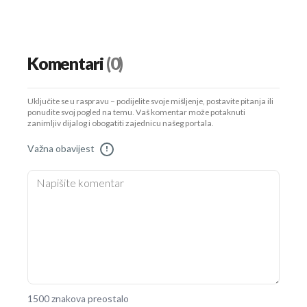
Komentari
(0)
Uključite se u raspravu – podijelite svoje mišljenje, postavite pitanja ili
ponudite svoj pogled na temu. Vaš komentar može potaknuti
zanimljiv dijalog i obogatiti zajednicu našeg portala.
Važna obavijest
!
1500 znakova preostalo