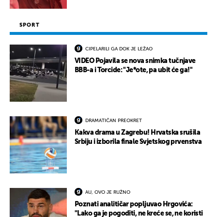
SPORT
CIPELARILI GA DOK JE LEŽAO
VIDEO Pojavila se nova snimka tučnjave
BBB-a i Torcide: "Je*ote, pa ubit će ga!"
DRAMATIČAN PREOKRET
Kakva drama u Zagrebu! Hrvatska srušila
Srbiju i izborila finale Svjetskog prvenstva
AU, OVO JE RUŽNO
Poznati analitičar popljuvao Hrgovića:
"Lako ga je pogoditi, ne kreće se, ne koristi