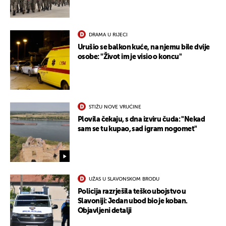
DRAMA U RIJECI
Urušio se balkon kuće, na njemu bile dvije
osobe: "Život im je visio o koncu"
UKLJUČITE NOTIFIKACIJE
STIŽU NOVE VRUĆINE
Plovila čekaju, s dna izviru čuda: "Nekad
sam se tu kupao, sad igram nogomet"
UŽAS U SLAVONSKOM BRODU
Policija razrješila teško ubojstvo u
Slavoniji: Jedan ubod bio je koban.
Objavljeni detalji