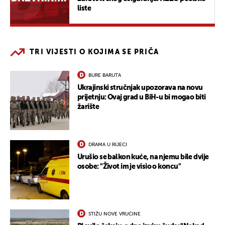
liste
TRI VIJESTI O KOJIMA SE PRIČA
BURE BARUTA
Ukrajinski stručnjak upozorava na novu
prijetnju: Ovaj grad u BiH-u bi mogao biti
žarište
DRAMA U RIJECI
Urušio se balkon kuće, na njemu bile dvije
osobe: "Život im je visio o koncu"
STIŽU NOVE VRUĆINE