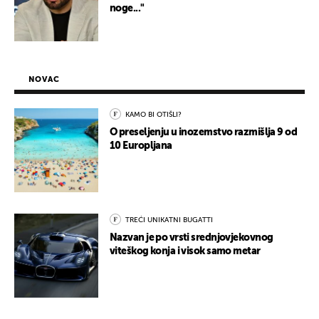
noge..."
NOVAC
KAMO BI OTIŠLI?
O preseljenju u inozemstvo razmišlja 9 od
10 Europljana
TREĆI UNIKATNI BUGATTI
Nazvan je po vrsti srednjovjekovnog
viteškog konja i visok samo metar