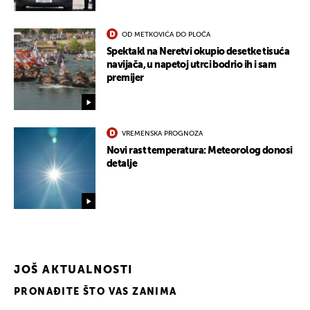
OD METKOVIĆA DO PLOČA
Spektakl na Neretvi okupio desetke tisuća
navijača, u napetoj utrci bodrio ih i sam
premijer
VREMENSKA PROGNOZA
Novi rast temperatura: Meteorolog donosi
detalje
JOŠ AKTUALNOSTI
PRONAĐITE ŠTO VAS ZANIMA