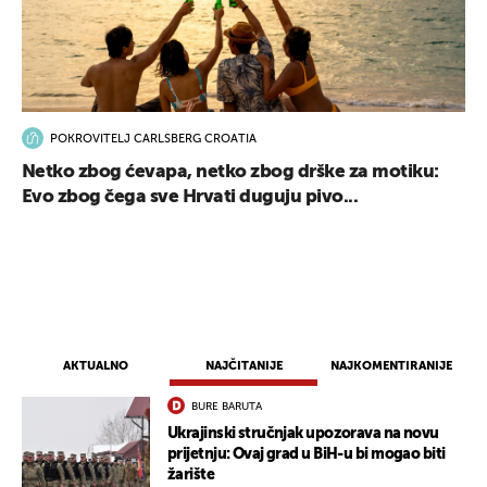
POKROVITELJ CARLSBERG CROATIA
Netko zbog ćevapa, netko zbog drške za motiku:
Evo zbog čega sve Hrvati duguju pivo...
AKTUALNO
NAJČITANIJE
NAJKOMENTIRANIJE
BURE BARUTA
Ukrajinski stručnjak upozorava na novu
prijetnju: Ovaj grad u BiH-u bi mogao biti
žarište