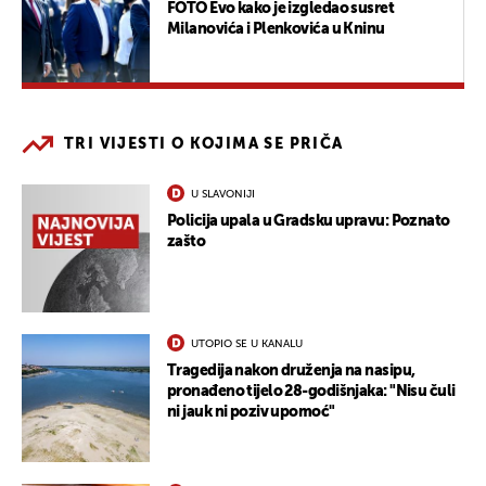
FOTO Evo kako je izgledao susret
Milanovića i Plenkovića u Kninu
TRI VIJESTI O KOJIMA SE PRIČA
U SLAVONIJI
Policija upala u Gradsku upravu: Poznato
zašto
UTOPIO SE U KANALU
Tragedija nakon druženja na nasipu,
pronađeno tijelo 28-godišnjaka: "Nisu čuli
ni jauk ni poziv upomoć"