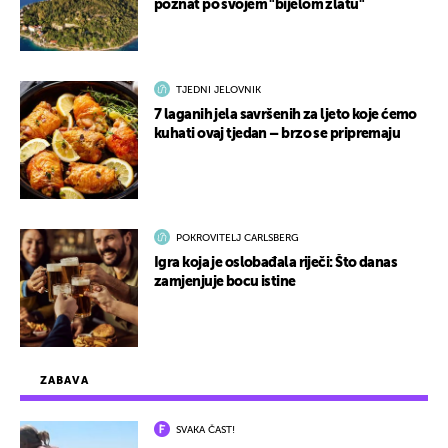
poznat po svojem "bijelom zlatu"
TJEDNI JELOVNIK
7 laganih jela savršenih za ljeto koje ćemo
kuhati ovaj tjedan – brzo se pripremaju
POKROVITELJ CARLSBERG
Igra koja je oslobađala riječi: Što danas
zamjenjuje bocu istine
ZABAVA
SVAKA ČAST!