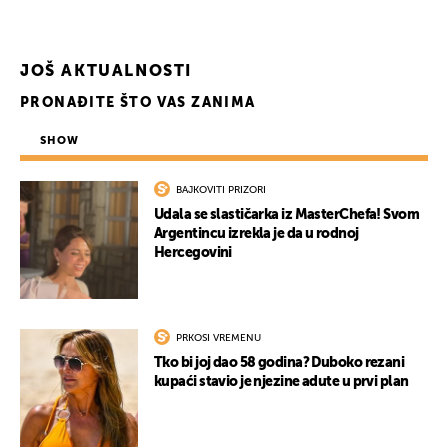
UKLJUČITE NOTIFIKACIJE
JOŠ AKTUALNOSTI
PRONAĐITE ŠTO VAS ZANIMA
SHOW
BAJKOVITI PRIZORI
Udala se slastičarka iz MasterChefa! Svom
Argentincu izrekla je da u rodnoj
Hercegovini
PRKOSI VREMENU
Tko bi joj dao 58 godina? Duboko rezani
kupaći stavio je njezine adute u prvi plan