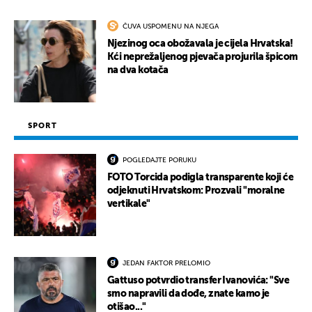
ČUVA USPOMENU NA NJEGA
Njezinog oca obožavala je cijela Hrvatska!
Kći neprežaljenog pjevača projurila špicom
na dva kotača
SPORT
POGLEDAJTE PORUKU
FOTO Torcida podigla transparente koji će
odjeknuti Hrvatskom: Prozvali "moralne
vertikale"
JEDAN FAKTOR PRELOMIO
Gattuso potvrdio transfer Ivanovića: "Sve
smo napravili da dođe, znate kamo je
otišao..."