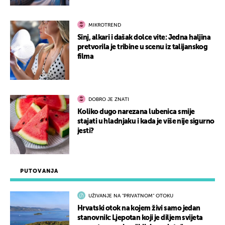
MIKROTREND
Sinj, alkari i dašak dolce vite: Jedna haljina
pretvorila je tribine u scenu iz talijanskog
filma
DOBRO JE ZNATI
Koliko dugo narezana lubenica smije
stajati u hladnjaku i kada je više nije sigurno
jesti?
PUTOVANJA
UŽIVANJE NA "PRIVATNOM" OTOKU
Hrvatski otok na kojem živi samo jedan
stanovnik: Ljepotan koji je diljem svijeta