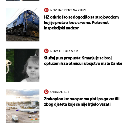
NOVI INCIDENT NA PRUZI
HŽ otkrio što se dogodilo sa strojovođom
koji je prošao kroz crveno: Pokrenut
inspekcijski nadzor
NOVA ODLUKA SUDA
Slučaj pun propusta: Smanjuje se broj
optuženih za otmicu i ubojstvo male Danke
OTKAZALI LET
Zrakoplov krenuo prema pisti pa ga vratili
zbog djeteta koje se nije htjelo vezati