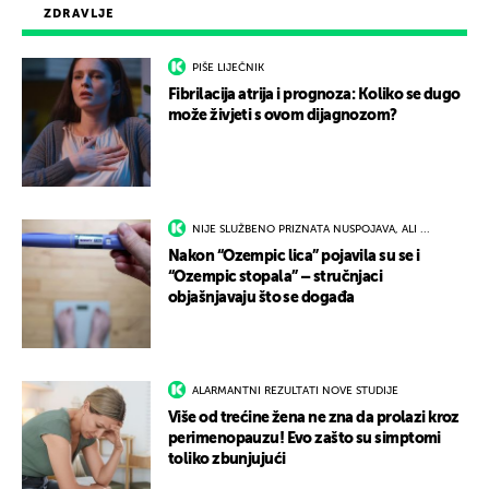
ZDRAVLJE
PIŠE LIJEČNIK
Fibrilacija atrija i prognoza: Koliko se dugo
može živjeti s ovom dijagnozom?
NIJE SLUŽBENO PRIZNATA NUSPOJAVA, ALI ...
Nakon “Ozempic lica” pojavila su se i
“Ozempic stopala” – stručnjaci
objašnjavaju što se događa
ALARMANTNI REZULTATI NOVE STUDIJE
Više od trećine žena ne zna da prolazi kroz
perimenopauzu! Evo zašto su simptomi
toliko zbunjujući