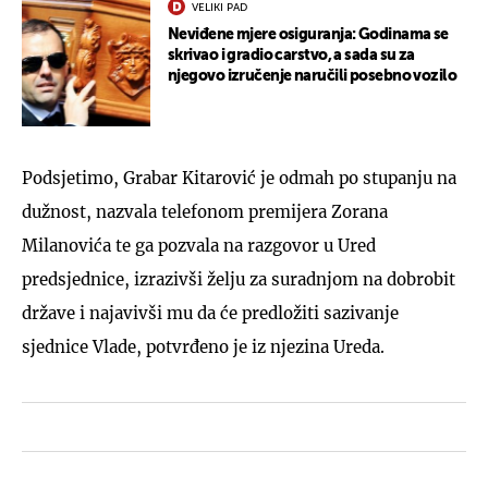
VELIKI PAD
Neviđene mjere osiguranja: Godinama se
skrivao i gradio carstvo, a sada su za
njegovo izručenje naručili posebno vozilo
Podsjetimo, Grabar Kitarović je odmah po stupanju na
dužnost, nazvala telefonom premijera Zorana
Milanovića te ga pozvala na razgovor u Ured
predsjednice, izrazivši želju za suradnjom na dobrobit
države i najavivši mu da će predložiti sazivanje
sjednice Vlade, potvrđeno je iz njezina Ureda.