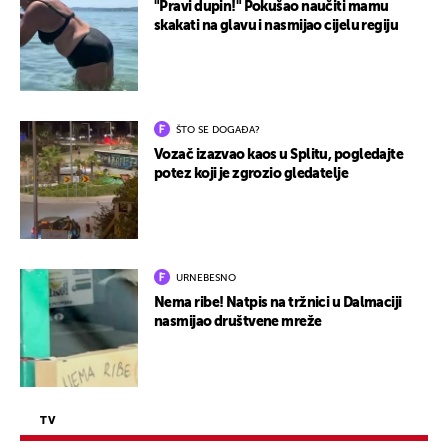
"Pravi dupin!" Pokušao naučiti mamu
skakati na glavu i nasmijao cijelu regiju
ŠTO SE DOGAĐA?
Vozač izazvao kaos u Splitu, pogledajte
potez koji je zgrozio gledatelje
URNEBESNO
Nema ribe! Natpis na tržnici u Dalmaciji
nasmijao društvene mreže
TV