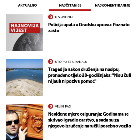
AKTUALNO
NAJČITANIJE
NAJKOMENTIRANIJE
U SLAVONIJI
Policija upala u Gradsku upravu: Poznato
zašto
UTOPIO SE U KANALU
Tragedija nakon druženja na nasipu,
pronađeno tijelo 28-godišnjaka: "Nisu čuli
ni jauk ni poziv upomoć"
VELIKI PAD
Neviđene mjere osiguranja: Godinama se
skrivao i gradio carstvo, a sada su za
njegovo izručenje naručili posebno vozilo