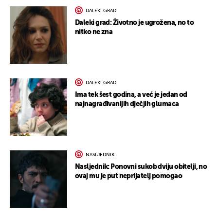
DALEKI GRAD
Daleki grad: Životno je ugrožena, no to
nitko ne zna
DALEKI GRAD
Ima tek šest godina, a već je jedan od
najnagrađivanijih dječjih glumaca
NASLJEDNIK
Nasljednik: Ponovni sukob dviju obitelji, no
ovaj mu je put neprijatelj pomogao