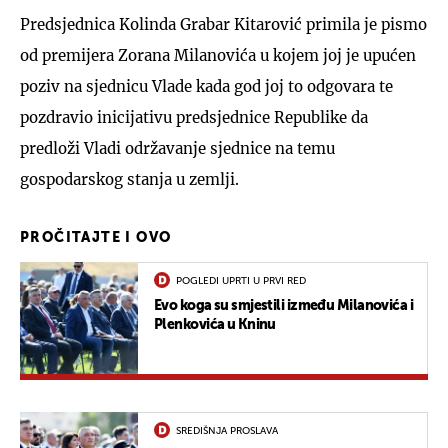
Predsjednica Kolinda Grabar Kitarović primila je pismo
od premijera Zorana Milanovića u kojem joj je upućen
poziv na sjednicu Vlade kada god joj to odgovara te
pozdravio inicijativu predsjednice Republike da
predloži Vladi održavanje sjednice na temu
gospodarskog stanja u zemlji.
PROČITAJTE I OVO
POGLEDI UPRTI U PRVI RED
Evo koga su smjestili između Milanovića i
Plenkovića u Kninu
SREDIŠNJA PROSLAVA