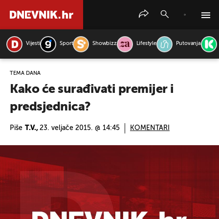
Vijesti
Sport
Showbizz
Lifestyle
Putovanja
PRETRAŽITE VIJESTI
TEMA DANA
Kako će surađivati premijer i
predsjednica?
Piše
T.V.,
23. veljače 2015. @ 14:45
KOMENTARI