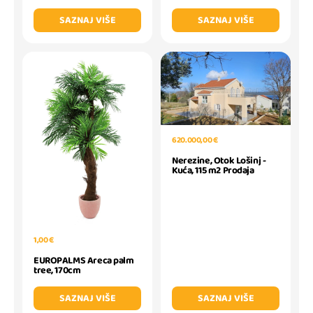
SAZNAJ VIŠE
SAZNAJ VIŠE
620.000,00 €
Nerezine, Otok Lošinj -
Kuća, 115 m2 Prodaja
1,00 €
EUROPALMS Areca palm
tree, 170cm
SAZNAJ VIŠE
SAZNAJ VIŠE