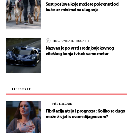
Šest poslova koje možete pokrenuti od
kuće uz minimalna ulaganja
TREĆI UNIKATNI BUGATTI
Nazvan je po vrsti srednjovjekovnog
viteškog konja i visok samo metar
LIFESTYLE
PIŠE LIJEČNIK
Fibrilacija atrija i prognoza: Koliko se dugo
može živjeti s ovom dijagnozom?