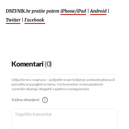
DNEVNIK.hr pratite putem
iPhone/iPad
|
Android
|
Twitter
|
Facebook
Komentari
(0)
Uključite se u raspravu – podijelite svoje mišljenje, postavite pitanja ili
ponudite svoj pogled na temu. Vaš komentar može potaknuti
zanimljiv dijalog i obogatiti zajednicu našeg portala.
Važna obavijest
!