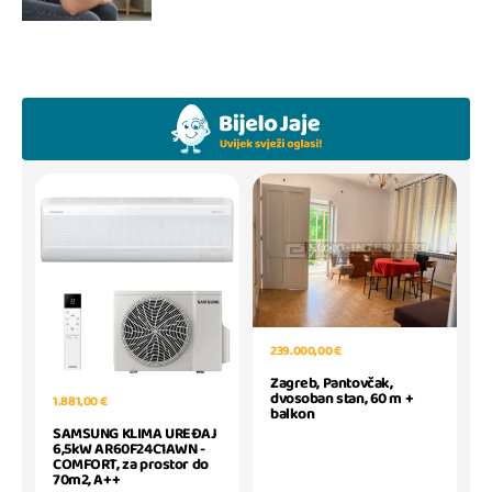
239.000,00 €
Zagreb, Pantovčak,
dvosoban stan, 60 m +
1.881,00 €
balkon
SAMSUNG KLIMA UREĐAJ
6,5kW AR60F24C1AWN -
COMFORT, za prostor do
70m2, A++