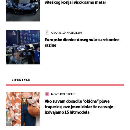
viteškog konja i visok samo metar
OVO JE 10 NAJBOLJIH
Europske dionice dosegnule su rekordne
razine
LIFESTYLE
NOVE KOLEKCIJE
Ako su vam dosadile “obične” plave
traperice, ove jeseni dolazite na svoje -
izdvajamo 15 hit modela