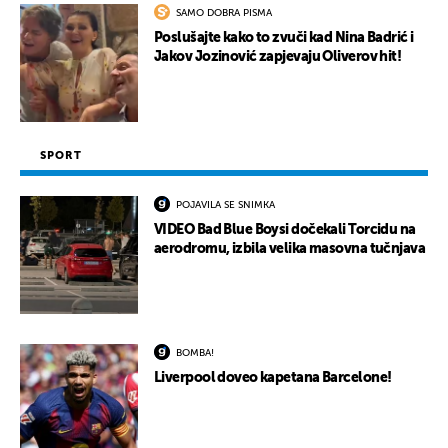
SAMO DOBRA PISMA
Poslušajte kako to zvuči kad Nina Badrić i
Jakov Jozinović zapjevaju Oliverov hit!
SPORT
POJAVILA SE SNIMKA
VIDEO Bad Blue Boysi dočekali Torcidu na
aerodromu, izbila velika masovna tučnjava
BOMBA!
Liverpool doveo kapetana Barcelone!