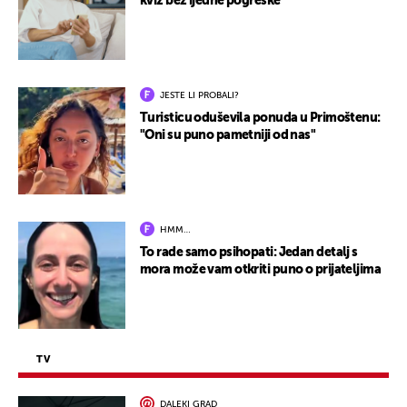
kviz bez ijedne pogreške
JESTE LI PROBALI?
Turisticu oduševila ponuda u Primoštenu:
"Oni su puno pametniji od nas"
HMM…
To rade samo psihopati: Jedan detalj s
mora može vam otkriti puno o prijateljima
TV
DALEKI GRAD