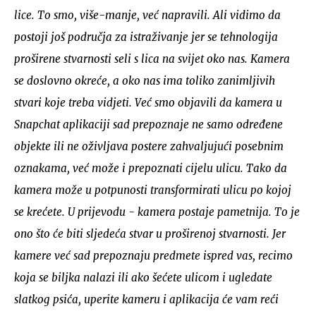
lice. To smo, više-manje, već napravili. Ali vidimo da
postoji još područja za istraživanje jer se tehnologija
proširene stvarnosti seli s lica na svijet oko nas. Kamera
se doslovno okreće, a oko nas ima toliko zanimljivih
stvari koje treba vidjeti. Već smo objavili da kamera u
Snapchat aplikaciji sad prepoznaje ne samo određene
objekte ili ne oživljava postere zahvaljujući posebnim
oznakama, već može i prepoznati cijelu ulicu. Tako da
kamera može u potpunosti transformirati ulicu po kojoj
se krećete. U prijevodu - kamera postaje pametnija. To je
ono što će biti sljedeća stvar u proširenoj stvarnosti. Jer
kamere već sad prepoznaju predmete ispred vas, recimo
koja se biljka nalazi ili ako šećete ulicom i ugledate
slatkog psića, uperite kameru i aplikacija će vam reći