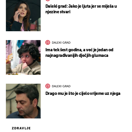
Daleki grad: Jako je ljuta jer se miješa u
njezine stvari
DALEKI GRAD
Ima tek šest godina, a već je jedan od
najnagrađivanijih dječjih glumaca
DALEKI GRAD
Drago mu je što je cijelo vrijeme uz njega
ZDRAVLJE