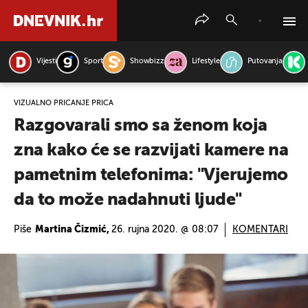
Vijesti
Sport
Showbizz
Lifestyle
Putovanja
PRETRAŽITE VIJESTI
VIZUALNO PRIČANJE PRIČA
Razgovarali smo sa ženom koja
zna kako će se razvijati kamere na
pametnim telefonima: "Vjerujemo
da to može nadahnuti ljude"
Piše
Martina Čizmić,
26. rujna 2020. @ 08:07
KOMENTARI