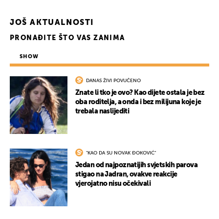
JOŠ AKTUALNOSTI
PRONAĐITE ŠTO VAS ZANIMA
SHOW
DANAS ŽIVI POVUČENO
Znate li tko je ovo? Kao dijete ostala je bez
oba roditelja, a onda i bez milijuna koje je
trebala naslijediti
"KAO DA SU NOVAK ĐOKOVIĆ"
Jedan od najpoznatijih svjetskih parova
stigao na Jadran, ovakve reakcije
vjerojatno nisu očekivali