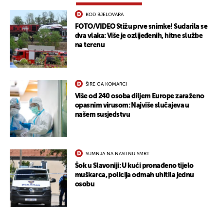
KOD BJELOVARA
FOTO/VIDEO Stižu prve snimke! Sudarila se
dva vlaka: Više je ozlijeđenih, hitne službe
na terenu
ŠIRE GA KOMARCI
Više od 240 osoba diljem Europe zaraženo
opasnim virusom: Najviše slučajeva u
našem susjedstvu
SUMNJA NA NASILNU SMRT
Šok u Slavoniji: U kući pronađeno tijelo
muškarca, policija odmah uhitila jednu
osobu