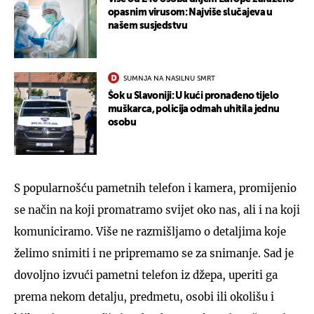
opasnim virusom: Najviše slučajeva u
našem susjedstvu
SUMNJA NA NASILNU SMRT
Šok u Slavoniji: U kući pronađeno tijelo
muškarca, policija odmah uhitila jednu
osobu
S popularnošću pametnih telefon i kamera, promijenio
se način na koji promatramo svijet oko nas, ali i na koji
komuniciramo. Više ne razmišljamo o detaljima koje
želimo snimiti i ne pripremamo se za snimanje. Sad je
dovoljno izvući pametni telefon iz džepa, uperiti ga
prema nekom detalju, predmetu, osobi ili okolišu i