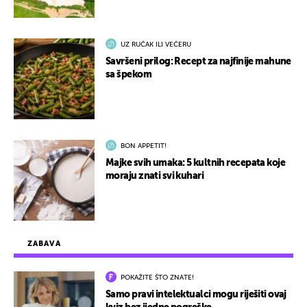
UZ RUČAK ILI VEČERU
Savršeni prilog: Recept za najfinije mahune
sa špekom
BON APPETIT!
Majke svih umaka: 5 kultnih recepata koje
moraju znati svi kuhari
ZABAVA
POKAŽITE ŠTO ZNATE!
Samo pravi intelektualci mogu riješiti ovaj