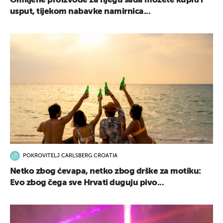
Omiljene proizvode za njegu sada možete kupiti i
usput, tijekom nabavke namirnica...
POKROVITELJ CARLSBERG CROATIA
Netko zbog ćevapa, netko zbog drške za motiku:
Evo zbog čega sve Hrvati duguju pivo...