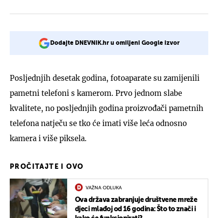
Dodajte DNEVNIK.hr u omiljeni Google izvor
Posljednjih desetak godina, fotoaparate su zamijenili
pametni telefoni s kamerom. Prvo jednom slabe
kvalitete, no posljednjih godina proizvođači pametnih
telefona natječu se tko će imati više leća odnosno
kamera i više piksela.
PROČITAJTE I OVO
VAŽNA ODLUKA
Ova država zabranjuje društvene mreže
djeci mlađoj od 16 godina: Što to znači i