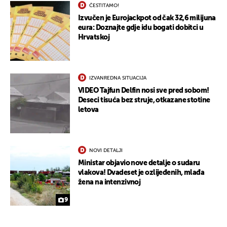
ČESTITAMO!
Izvučen je Eurojackpot od čak 32,6 milijuna
eura: Doznajte gdje idu bogati dobitci u
Hrvatskoj
IZVANREDNA SITUACIJA
VIDEO Tajfun Delfin nosi sve pred sobom!
Deseci tisuća bez struje, otkazane stotine
letova
NOVI DETALJI
Ministar objavio nove detalje o sudaru
vlakova! Dvadeset je ozlijeđenih, mlađa
žena na intenzivnoj
9