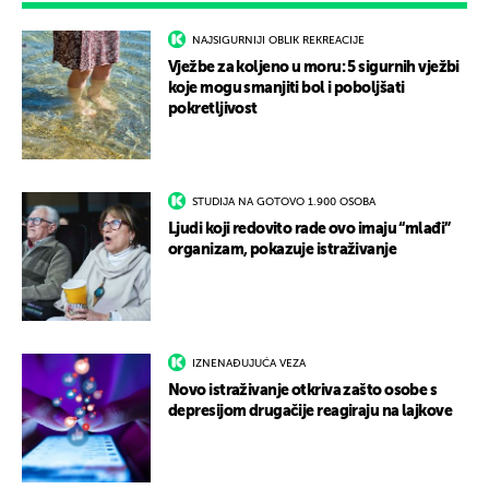
NAJSIGURNIJI OBLIK REKREACIJE
Vježbe za koljeno u moru: 5 sigurnih vježbi
koje mogu smanjiti bol i poboljšati
pokretljivost
STUDIJA NA GOTOVO 1.900 OSOBA
Ljudi koji redovito rade ovo imaju “mlađi”
organizam, pokazuje istraživanje
IZNENAĐUJUĆA VEZA
Novo istraživanje otkriva zašto osobe s
depresijom drugačije reagiraju na lajkove