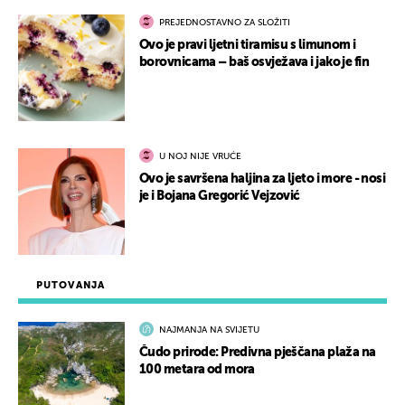
PREJEDNOSTAVNO ZA SLOŽITI
Ovo je pravi ljetni tiramisu s limunom i
borovnicama – baš osvježava i jako je fin
U NOJ NIJE VRUĆE
Ovo je savršena haljina za ljeto i more - nosi
je i Bojana Gregorić Vejzović
PUTOVANJA
NAJMANJA NA SVIJETU
Čudo prirode: Predivna pješčana plaža na
100 metara od mora