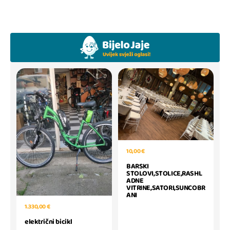
10,00 €
BARSKI
STOLOVI,STOLICE,RASHL
ADNE
VITRINE,SATORI,SUNCOBR
ANI
1.330,00 €
električni bicikl