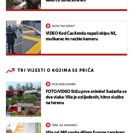
kako će funkcionirati?
NOVI INCIDENT
VIDEO Kod Ćacilenda napali ekipu N1,
muškarac im razbio kameru
TRI VIJESTI O KOJIMA SE PRIČA
KOD BJELOVARA
FOTO/VIDEO Stižu prve snimke! Sudarila se
dva vlaka: Više je ozlijeđenih, hitne službe
na terenu
ŠIRE GA KOMARCI
Više od 240 osoba diljem Europe zaraženo