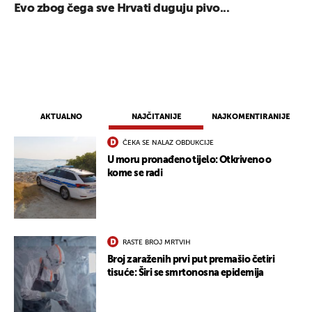
Evo zbog čega sve Hrvati duguju pivo...
AKTUALNO
NAJČITANIJE
NAJKOMENTIRANIJE
ČEKA SE NALAZ OBDUKCIJE
U moru pronađeno tijelo: Otkriveno o
kome se radi
UKLJUČITE NOTIFIKACIJE
RASTE BROJ MRTVIH
Broj zaraženih prvi put premašio četiri
tisuće: Širi se smrtonosna epidemija