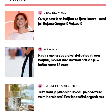
LIFESTYLE
U NOJ NIJE VRUĆE
Ovo je savršena haljina za ljeto i more - nosi
je i Bojana Gregorić Vejzović
BAŠ EFEKTNA
Kada smo na zadarskoj rivi ugledali ovu
haljinu, morali smo doznati odakle je –
košta samo 18 eura
NIJE UVIJEK NAJBOLJI IZBOR
Teže vam je piti običnu vodu pa posežete
za mineralnom? Evo što to čini organizmu