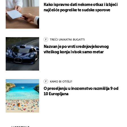
Kako ispravno dati nekome otkaz i izbjeći
najčešće pogreške te sudske sporove
TREĆI UNIKATNI BUGATTI
Nazvan je po vrsti srednjovjekovnog
viteškog konja i visok samo metar
KAMO BI OTIŠLI?
O preseljenju u inozemstvo razmišlja 9 od
10 Europljana