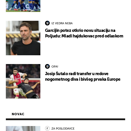
IZ VEDRA NEBA
Garcijin potez otkrio novu situaciju na
Poljudu: Mladi hajdukovac pred odlaskom
OPA!
Josip Šutalo radi transfer u redove
nogometnog diva i bivšeg prvaka Europe
NOVAC
ZA POSLODAVCE