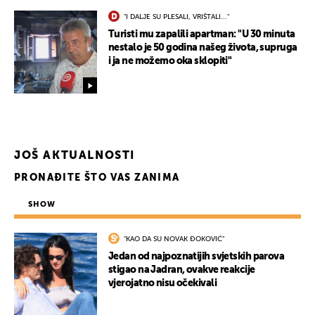
"I DALJE SU PLESALI, VRIŠTALI..."
Turisti mu zapalili apartman: "U 30 minuta
nestalo je 50 godina našeg života, supruga
i ja ne možemo oka sklopiti"
JOŠ AKTUALNOSTI
PRONAĐITE ŠTO VAS ZANIMA
SHOW
"KAO DA SU NOVAK ĐOKOVIĆ"
Jedan od najpoznatijih svjetskih parova
stigao na Jadran, ovakve reakcije
vjerojatno nisu očekivali