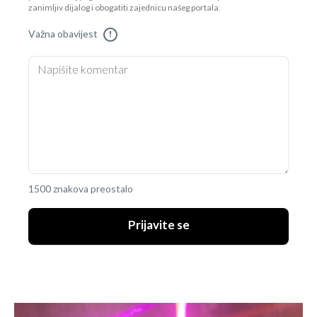
zanimljiv dijalog i obogatiti zajednicu našeg portala.
Važna obavijest
!
1500 znakova preostalo
Prijavite se