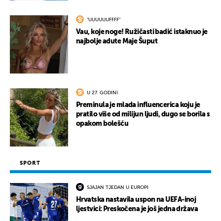
"UUUUUUFFFF"
Vau, koje noge! Ružičasti badić istaknuo je
najbolje adute Maje Šuput
U 27. GODINI
Preminula je mlada influencerica koju je
pratilo više od milijun ljudi, dugo se borila s
opakom bolešću
SPORT
SJAJAN TJEDAN U EUROPI
Hrvatska nastavila uspon na UEFA-inoj
ljestvici: Preskočena je još jedna država