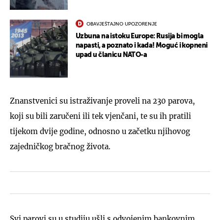
OBAVJEŠTAJNO UPOZORENJE
Uzbuna na istoku Europe: Rusija bi mogla
napasti, a poznato i kada! Moguć i kopneni
upad u članicu NATO-a
Znanstvenici su istraživanje proveli na 230 parova,
koji su bili zaručeni ili tek vjenčani, te su ih pratili
tijekom dvije godine, odnosno u začetku njihovog
zajedničkog bračnog života.
Svi parovi su u studiju ušli s odvojenim bankovnim