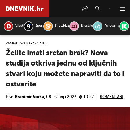
Vijesti
Sport
Showbizz
Lifestyle
Putovanja
PRETRAŽITE VIJESTI
ZANIMLJIVO ISTRAŽIVANJE
Želite imati sretan brak? Nova
studija otkriva jednu od ključnih
stvari koju možete napraviti da to i
ostvarite
Piše
Branimir Vorša,
08. svibnja 2023. @ 10:27
KOMENTARI