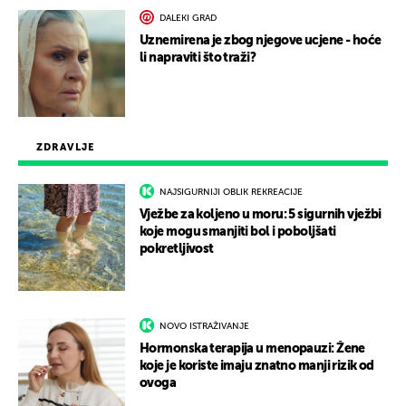
DALEKI GRAD
Uznemirena je zbog njegove ucjene - hoće
li napraviti što traži?
ZDRAVLJE
NAJSIGURNIJI OBLIK REKREACIJE
Vježbe za koljeno u moru: 5 sigurnih vježbi
koje mogu smanjiti bol i poboljšati
pokretljivost
NOVO ISTRAŽIVANJE
Hormonska terapija u menopauzi: Žene
koje je koriste imaju znatno manji rizik od
ovoga