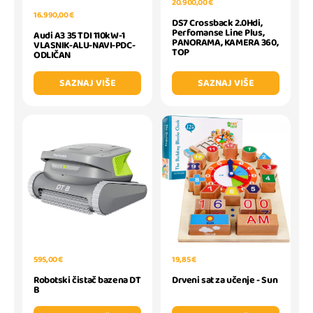
20.900,00 €
16.990,00 €
DS7 Crossback 2.0Hdi,
Perfomanse Line Plus,
Audi A3 35 TDI 110kW-1
PANORAMA, KAMERA 360,
VLASNIK-ALU-NAVI-PDC-
TOP
ODLIČAN
SAZNAJ VIŠE
SAZNAJ VIŠE
595,00 €
19,85 €
Robotski čistač bazena DT
Drveni sat za učenje - Sun
B