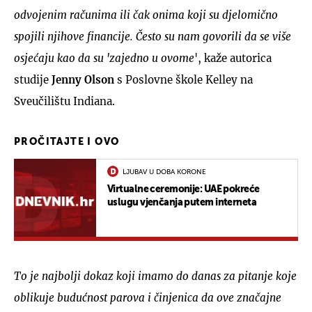
odvojenim računima ili čak onima koji su djelomično
spojili njihove financije. Često su nam govorili da se više
osjećaju kao da su 'zajedno u ovome
', kaže autorica
studije
Jenny Olson
s Poslovne škole Kelley na
Sveučilištu Indiana.
PROČITAJTE I OVO
LJUBAV U DOBA KORONE
Virtualne ceremonije: UAE pokreće
uslugu vjenčanja putem interneta
To je najbolji dokaz koji imamo do danas za pitanje koje
oblikuje budućnost parova i činjenica da ove značajne