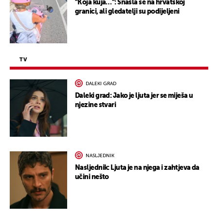
"Koja kuja…": Snašla se na hrvatskoj
granici, ali gledatelji su podijeljeni
TV
DALEKI GRAD
Daleki grad: Jako je ljuta jer se miješa u
njezine stvari
NASLJEDNIK
Nasljednik: Ljuta je na njega i zahtjeva da
učini nešto