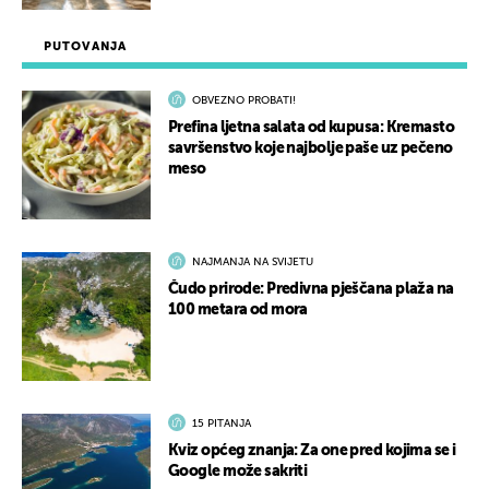
PUTOVANJA
OBVEZNO PROBATI!
Prefina ljetna salata od kupusa: Kremasto
savršenstvo koje najbolje paše uz pečeno
meso
NAJMANJA NA SVIJETU
Čudo prirode: Predivna pješčana plaža na
100 metara od mora
15 PITANJA
Kviz općeg znanja: Za one pred kojima se i
Google može sakriti