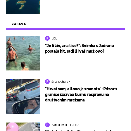
ZABAVA
LOL
"Je li živ, zna li se?": Snimka s Jadrana
postala hit, radi li i vaš muž ovo?
ŠTO KAŽETE?
"Hrvat sam, ali ovo je sramota": Prizor s
granice izazvao burnu raspravu na
društvenim mrežama
ZAMJERATE LI JOJ?