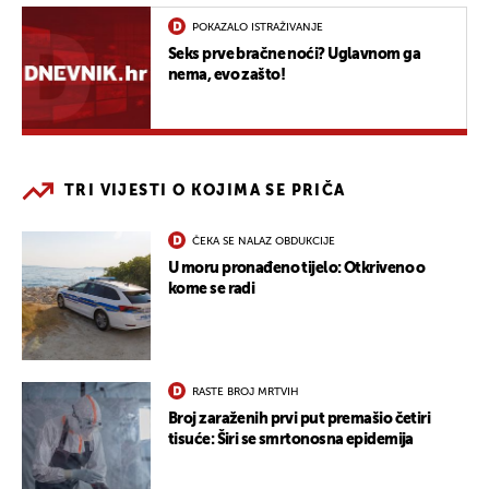
POKAZALO ISTRAŽIVANJE
Seks prve bračne noći? Uglavnom ga
nema, evo zašto!
TRI VIJESTI O KOJIMA SE PRIČA
ČEKA SE NALAZ OBDUKCIJE
U moru pronađeno tijelo: Otkriveno o
kome se radi
RASTE BROJ MRTVIH
Broj zaraženih prvi put premašio četiri
tisuće: Širi se smrtonosna epidemija