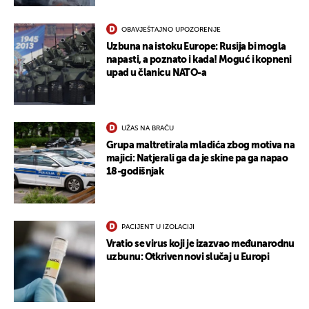
OBAVJEŠTAJNO UPOZORENJE
Uzbuna na istoku Europe: Rusija bi mogla
napasti, a poznato i kada! Moguć i kopneni
upad u članicu NATO-a
UŽAS NA BRAČU
Grupa maltretirala mladića zbog motiva na
majici: Natjerali ga da je skine pa ga napao
18-godišnjak
PACIJENT U IZOLACIJI
Vratio se virus koji je izazvao međunarodnu
uzbunu: Otkriven novi slučaj u Europi