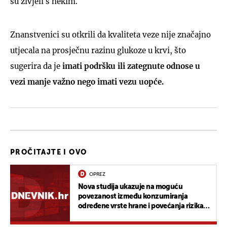
su živjeli s nekim.
Znanstvenici su otkrili da kvaliteta veze nije značajno
utjecala na prosječnu razinu glukoze u krvi, što
sugerira da je
imati podršku ili zategnute odnose u
vezi manje važno nego imati vezu uopće.
PROČITAJTE I OVO
OPREZ
Nova studija ukazuje na moguću
povezanost između konzumiranja
određene vrste hrane i povećanja rizika
od raka