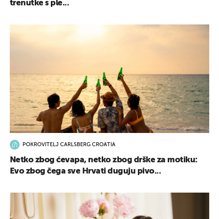
trenutke s ple...
POKROVITELJ CARLSBERG CROATIA
Netko zbog ćevapa, netko zbog drške za motiku:
Evo zbog čega sve Hrvati duguju pivo...