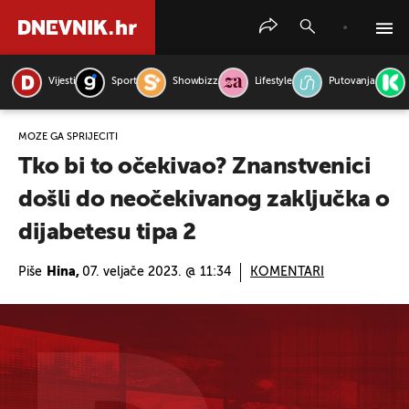
Vijesti
Sport
Showbizz
Lifestyle
Putovanja
PRETRAŽITE VIJESTI
MOŽE GA SPRIJEČITI
Tko bi to očekivao? Znanstvenici
došli do neočekivanog zaključka o
dijabetesu tipa 2
Piše
Hina,
07. veljače 2023. @ 11:34
KOMENTARI