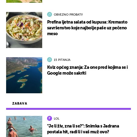
OBVEZNO PROBATI!
Prefina ljetna salata od kupusa: Kremasto
savršenstvo koje najbolje paše uz pečeno
meso
15 PITANJA
Kviz općeg znanja: Za one pred kojima se i
Google može sakriti
ZABAVA
LOL
"Je li živ, zna li se?": Snimka s Jadrana
postala hit, radi li i vaš muž ovo?