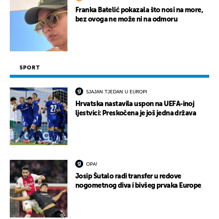
Franka Batelić pokazala što nosi na more,
bez ovoga ne može ni na odmoru
SPORT
SJAJAN TJEDAN U EUROPI
Hrvatska nastavila uspon na UEFA-inoj
ljestvici: Preskočena je još jedna država
OPA!
Josip Šutalo radi transfer u redove
nogometnog diva i bivšeg prvaka Europe