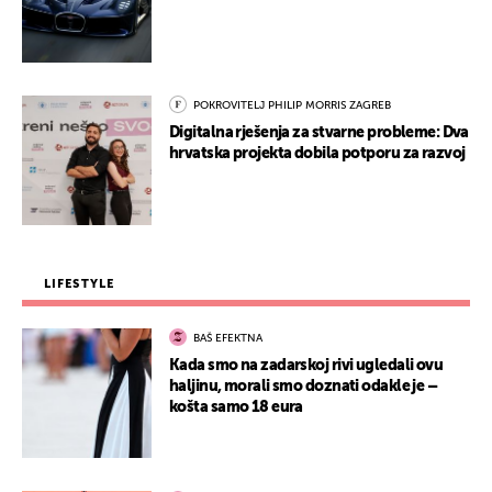
POKROVITELJ PHILIP MORRIS ZAGREB
Digitalna rješenja za stvarne probleme: Dva
hrvatska projekta dobila potporu za razvoj
LIFESTYLE
BAŠ EFEKTNA
Kada smo na zadarskoj rivi ugledali ovu
haljinu, morali smo doznati odakle je –
košta samo 18 eura