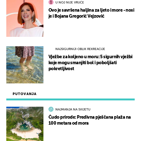
U NOJ NIJE VRUĆE
Ovo je savršena haljina za ljeto i more - nosi
je i Bojana Gregorić Vejzović
NAJSIGURNIJI OBLIK REKREACIJE
Vježbe za koljeno u moru: 5 sigurnih vježbi
koje mogu smanjiti bol i poboljšati
pokretljivost
PUTOVANJA
NAJMANJA NA SVIJETU
Čudo prirode: Predivna pješčana plaža na
100 metara od mora