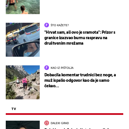
ŠTO KAŽETE?
"Hrvat sam, ali ovo je sramota": Prizor s
granice izazvao burnu raspravu na
društvenim mrežama
KAO IZ PIŠTOLJA
Dobacila komentar trudnici bez noge, a
muž ispalio odgovor kao da je samo
čekao…
TV
DALEKI GRAD