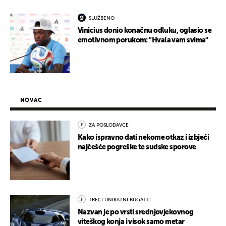
SLUŽBENO
Vinicius donio konačnu odluku, oglasio se
emotivnom porukom: "Hvala vam svima"
NOVAC
ZA POSLODAVCE
Kako ispravno dati nekome otkaz i izbjeći
najčešće pogreške te sudske sporove
TREĆI UNIKATNI BUGATTI
Nazvan je po vrsti srednjovjekovnog
viteškog konja i visok samo metar