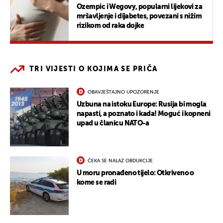
Ozempic i Wegovy, popularni lijekovi za
mršavljenje i dijabetes, povezani s nižim
rizikom od raka dojke
TRI VIJESTI O KOJIMA SE PRIČA
OBAVJEŠTAJNO UPOZORENJE
Uzbuna na istoku Europe: Rusija bi mogla
napasti, a poznato i kada! Moguć i kopneni
upad u članicu NATO-a
ČEKA SE NALAZ OBDUKCIJE
U moru pronađeno tijelo: Otkriveno o
kome se radi