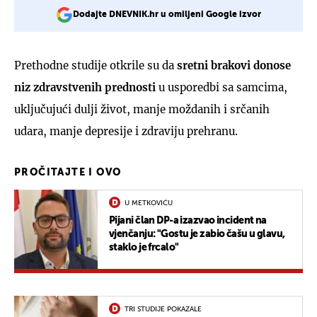
Dodajte DNEVNIK.hr u omiljeni Google izvor
Prethodne studije otkrile su da
sretni brakovi donose
niz zdravstvenih prednosti
u usporedbi sa samcima,
uključujući dulji život, manje moždanih i srčanih
udara, manje depresije i zdraviju prehranu.
PROČITAJTE I OVO
U METKOVIĆU
Pijani član DP-a izazvao incident na
vjenčanju: "Gostu je zabio čašu u glavu,
staklo je frcalo"
TRI STUDIJE POKAZALE