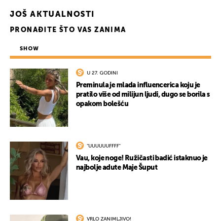
JOŠ AKTUALNOSTI
PRONAĐITE ŠTO VAS ZANIMA
SHOW
U 27. GODINI
Preminula je mlada influencerica koju je
pratilo više od milijun ljudi, dugo se borila s
opakom bolešću
"UUUUUUFFFF"
Vau, koje noge! Ružičasti badić istaknuo je
najbolje adute Maje Šuput
VRLO ZANIMLJIVO!