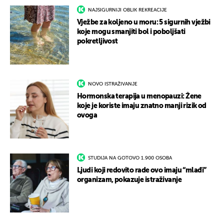
NAJSIGURNIJI OBLIK REKREACIJE
Vježbe za koljeno u moru: 5 sigurnih vježbi
koje mogu smanjiti bol i poboljšati
pokretljivost
NOVO ISTRAŽIVANJE
Hormonska terapija u menopauzi: Žene
koje je koriste imaju znatno manji rizik od
ovoga
STUDIJA NA GOTOVO 1.900 OSOBA
Ljudi koji redovito rade ovo imaju “mlađi”
organizam, pokazuje istraživanje