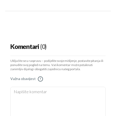
Komentari
(0)
Uključite se u raspravu – podijelite svoje mišljenje, postavite pitanja ili
ponudite svoj pogled na temu. Vaš komentar može potaknuti
zanimljiv dijalog i obogatiti zajednicu našeg portala.
Važna obavijest
!