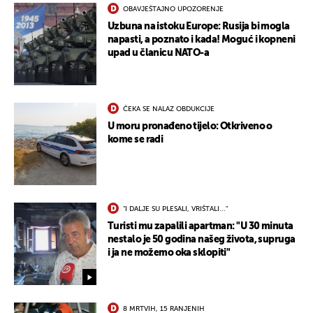
OBAVJEŠTAJNO UPOZORENJE
Uzbuna na istoku Europe: Rusija bi mogla
napasti, a poznato i kada! Moguć i kopneni
upad u članicu NATO-a
ČEKA SE NALAZ OBDUKCIJE
U moru pronađeno tijelo: Otkriveno o
kome se radi
UKLJUČITE NOTIFIKACIJE
"I DALJE SU PLESALI, VRIŠTALI..."
Turisti mu zapalili apartman: "U 30 minuta
nestalo je 50 godina našeg života, supruga
i ja ne možemo oka sklopiti"
8 MRTVIH, 15 RANJENIH