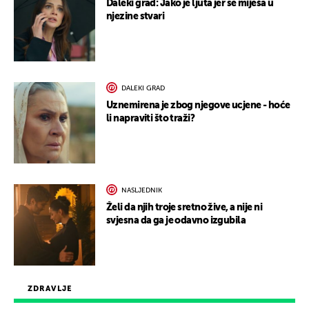
Daleki grad: Jako je ljuta jer se miješa u
njezine stvari
DALEKI GRAD
Uznemirena je zbog njegove ucjene - hoće
li napraviti što traži?
NASLJEDNIK
Želi da njih troje sretno žive, a nije ni
svjesna da ga je odavno izgubila
ZDRAVLJE