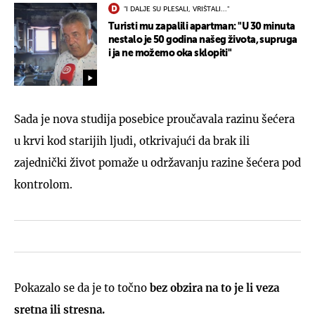
"I DALJE SU PLESALI, VRIŠTALI..."
Turisti mu zapalili apartman: "U 30 minuta
nestalo je 50 godina našeg života, supruga
i ja ne možemo oka sklopiti"
Sada je nova studija posebice proučavala razinu šećera
u krvi kod starijih ljudi, otkrivajući da brak ili
zajednički život pomaže u održavanju razine šećera pod
kontrolom.
Pokazalo se da je to točno
bez obzira na to je li veza
sretna ili stresna.