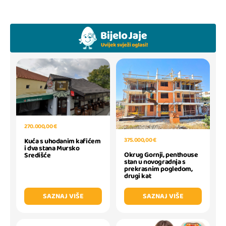
270.000,00 €
375.000,00 €
Kuća s uhodanim kafićem
i dva stana Mursko
Okrug Gornji, penthouse
Središće
stan u novogradnja s
prekrasnim pogledom,
drugi kat
SAZNAJ VIŠE
SAZNAJ VIŠE