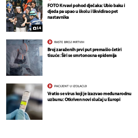
FOTO Krvavi pohod dječaka: Ubio baku i
djeda pa upao u školu i likvidirao pet
nastavnika
14
RASTE BROJ MRTVIH
Broj zaraženih prvi put premašio četiri
tisuće: Širi se smrtonosna epidemija
PACIJENT U IZOLACIJI
Vratio se virus koji je izazvao međunarodnu
uzbunu: Otkriven novi slučaj u Europi