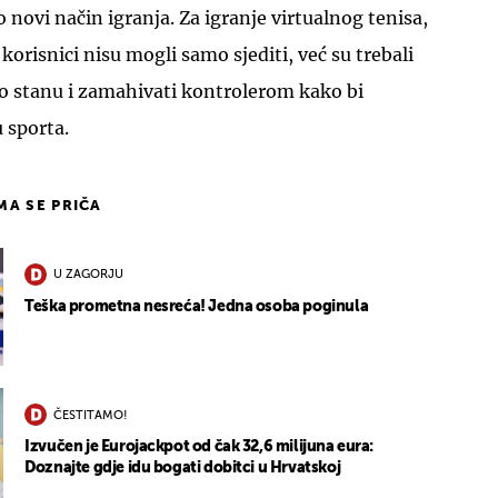
 novi način igranja. Za igranje virtualnog tenisa,
 korisnici nisu mogli samo sjediti, već su trebali
 po stanu i zamahivati kontrolerom kako bi
 sporta.
IMA SE PRIČA
U ZAGORJU
Teška prometna nesreća! Jedna osoba poginula
ČESTITAMO!
Izvučen je Eurojackpot od čak 32,6 milijuna eura:
Doznajte gdje idu bogati dobitci u Hrvatskoj