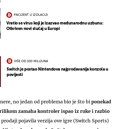
PACIJENT U IZOLACIJI
Vratio se virus koji je izazvao međunarodnu uzbunu:
Otkriven novi slučaj u Europi
VIŠE OD 100 MILIJUNA
Switch je postao Nintendova najprodavanija konzola u
povijesti
amere, no jedan od problema bio je što bi
ponekad
likom zamaha kontroler ispao iz ruke i razbio
prodaji pojavila verzija ove igre (Switch Sports)