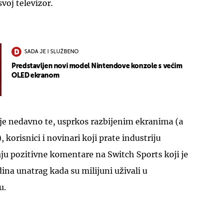
svoj televizor.
SADA JE I SLUŽBENO
Predstavljen novi model Nintendove konzole s većim
OLED ekranom
 je nedavno te, usprkos razbijenim ekranima (a
), korisnici i novinari koji prate industriju
ju pozitivne komentare na Switch Sports koji je
na unatrag kada su milijuni uživali u
u.