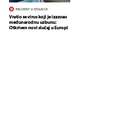
PACIJENT U IZOLACIJI
Vratio se virus koji je izazvao
međunarodnu uzbunu:
Otkriven novi slučaj u Europi