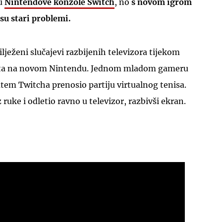
ju
Nintendove konzole Switch
, no
s novom igrom
 su stari problemi.
ježeni slučajevi razbijenih televizora tijekom
orta na novom Nintendu. Jednom mladom gameru
UKLJUČITE NOTIFIKACIJE
utem Twitcha prenosio partiju virtualnog tenisa.
 ruke i odletio ravno u televizor, razbivši ekran.