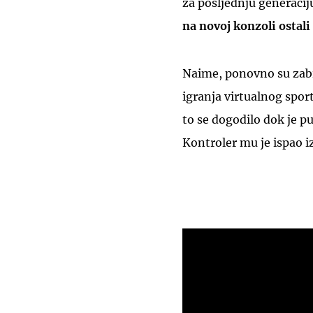
za posljednju generaci
na novoj konzoli ostali
Naime, ponovno su zabil
igranja virtualnog sp
to se dogodilo dok je p
Kontroler mu je ispao iz