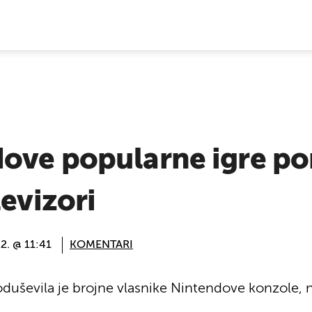
E VIJESTI
ove popularne igre p
levizori
22. @ 11:41
KOMENTARI
duševila je brojne vlasnike Nintendove konzole, n