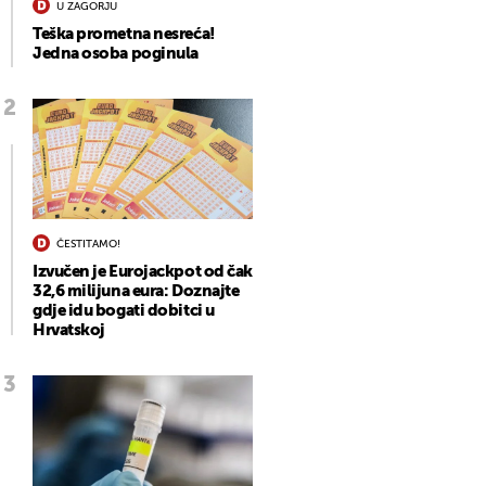
U ZAGORJU
Teška prometna nesreća!
Jedna osoba poginula
ČESTITAMO!
Izvučen je Eurojackpot od čak
32,6 milijuna eura: Doznajte
gdje idu bogati dobitci u
Hrvatskoj