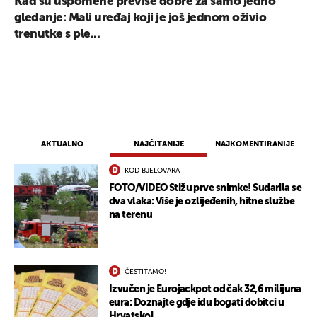
Kad su uspomene previše dobre za samo jedno
gledanje: Mali uređaj koji je još jednom oživio
trenutke s ple...
AKTUALNO
NAJČITANIJE
NAJKOMENTIRANIJE
KOD BJELOVARA
FOTO/VIDEO Stižu prve snimke! Sudarila se
dva vlaka: Više je ozlijeđenih, hitne službe
na terenu
ČESTITAMO!
Izvučen je Eurojackpot od čak 32,6 milijuna
eura: Doznajte gdje idu bogati dobitci u
Hrvatskoj