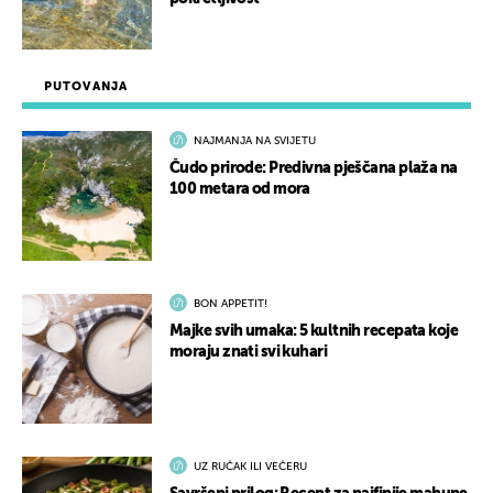
PUTOVANJA
NAJMANJA NA SVIJETU
Čudo prirode: Predivna pješčana plaža na
100 metara od mora
BON APPETIT!
Majke svih umaka: 5 kultnih recepata koje
moraju znati svi kuhari
UZ RUČAK ILI VEČERU