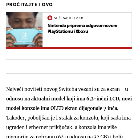
PROČITAJTE I OVO
STIŽE SWITCH PRO!
Nintendo priprema odgovor novom
PlayStationu i Xboxu
Najveći noviteti novog Switcha vezani su za ekran -
u
odnosu na aktualni model koji ima 6,2-inčni LCD, novi
model konzole ima OLED ekran dijagonale 7 inča
.
Također, poboljšan je i stalak za konzolu, koji sada ima
ugrađen i ethernet priključak, a konzola ima više
memorije za pohranu (64 u odnosu na 32 GB) i bolji