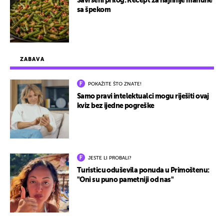
Savršeni prilog: Recept za najfinije mahune
sa špekom
ZABAVA
POKAŽITE ŠTO ZNATE!
Samo pravi intelektualci mogu riješiti ovaj
kviz bez ijedne pogreške
JESTE LI PROBALI?
Turisticu oduševila ponuda u Primoštenu:
"Oni su puno pametniji od nas"