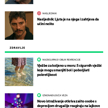
NASLJEDNIK
Nasljednik: Ljuta je na njega i zahtjeva da
učini nešto
ZDRAVLJE
NAJSIGURNIJI OBLIK REKREACIJE
Vježbe za koljeno u moru: 5 sigurnih vježbi
koje mogu smanjiti bol i poboljšati
pokretljivost
IZNENAĐUJUĆA VEZA
Novo istraživanje otkriva zašto osobe s
depresijom drugačije reagiraju na lajkove