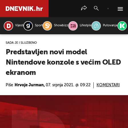
Vijesti
Sport
Showbizz
Lifestyle
Putovanja
PRETRAŽITE VIJESTI
SADA JE I SLUŽBENO
Predstavljen novi model
Nintendove konzole s većim OLED
ekranom
Piše
Hrvoje Jurman,
07. srpnja 2021. @ 09:22
KOMENTARI