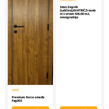
Stan: Zagreb
(Lašćina),KVATRIĆ,Trosob
ni s vrtom 106.00 m2,
novogradnja
1,00 €
Premium Force smeđa
Fag002