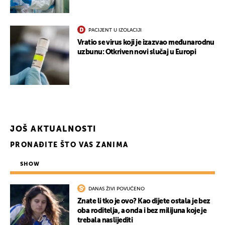
PACIJENT U IZOLACIJI
Vratio se virus koji je izazvao međunarodnu
uzbunu: Otkriven novi slučaj u Europi
JOŠ AKTUALNOSTI
PRONAĐITE ŠTO VAS ZANIMA
SHOW
DANAS ŽIVI POVUČENO
Znate li tko je ovo? Kao dijete ostala je bez
oba roditelja, a onda i bez milijuna koje je
trebala naslijediti