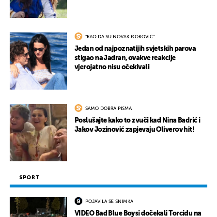
"KAO DA SU NOVAK ĐOKOVIĆ"
Jedan od najpoznatijih svjetskih parova
stigao na Jadran, ovakve reakcije
vjerojatno nisu očekivali
SAMO DOBRA PISMA
Poslušajte kako to zvuči kad Nina Badrić i
Jakov Jozinović zapjevaju Oliverov hit!
SPORT
POJAVILA SE SNIMKA
VIDEO Bad Blue Boysi dočekali Torcidu na