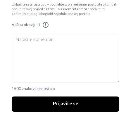
Uključite se u raspravu – podijelite svoje mišljenje, postavite pitanja ili
ponudite svoj pogled na temu. Vaš komentar može potaknuti
zanimljiv dijalog i obogatiti zajednicu našeg portala.
Važna obavijest
!
1500 znakova preostalo
Prijavite se