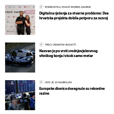
POKROVITELJ PHILIP MORRIS ZAGREB
Digitalna rješenja za stvarne probleme: Dva
hrvatska projekta dobila potporu za razvoj
TREĆI UNIKATNI BUGATTI
Nazvan je po vrsti srednjovjekovnog
viteškog konja i visok samo metar
OVO JE 10 NAJBOLJIH
Europske dionice dosegnule su rekordne
razine