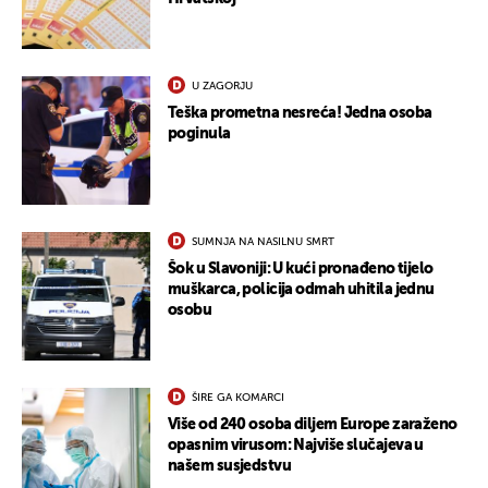
U ZAGORJU
Teška prometna nesreća! Jedna osoba
poginula
SUMNJA NA NASILNU SMRT
Šok u Slavoniji: U kući pronađeno tijelo
muškarca, policija odmah uhitila jednu
osobu
UKLJUČITE NOTIFIKACIJE
ŠIRE GA KOMARCI
Više od 240 osoba diljem Europe zaraženo
opasnim virusom: Najviše slučajeva u
našem susjedstvu