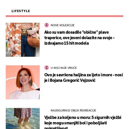
LIFESTYLE
NOVE KOLEKCIJE
Ako su vam dosadile “obične” plave
traperice, ove jeseni dolazite na svoje -
izdvajamo 15 hit modela
U NOJ NIJE VRUĆE
Ovo je savršena haljina za ljeto i more - nosi
je i Bojana Gregorić Vejzović
NAJSIGURNIJI OBLIK REKREACIJE
Vježbe za koljeno u moru: 5 sigurnih vježbi
koje mogu smanjiti bol i poboljšati
pokretljivost