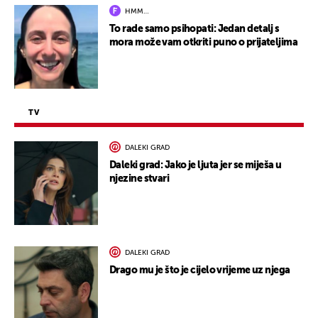
HMM…
To rade samo psihopati: Jedan detalj s
mora može vam otkriti puno o prijateljima
TV
DALEKI GRAD
Daleki grad: Jako je ljuta jer se miješa u
njezine stvari
DALEKI GRAD
Drago mu je što je cijelo vrijeme uz njega