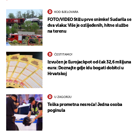
KOD BJELOVARA
FOTO/VIDEO Stižu prve snimke! Sudarila se
dva vlaka: Više je ozlijeđenih, hitne službe
na terenu
ČESTITAMO!
Izvučen je Eurojackpot od čak 32,6 milijuna
eura: Doznajte gdje idu bogati dobitci u
Hrvatskoj
U ZAGORJU
Teška prometna nesreća! Jedna osoba
poginula