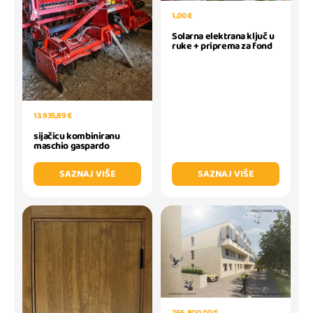
1,00 €
Solarna elektrana ključ u
ruke + priprema za fond
13.935,89 €
sijačicu kombiniranu
maschio gaspardo
SAZNAJ VIŠE
SAZNAJ VIŠE
766.800,00 €