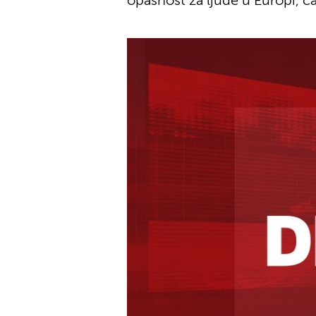
opasnost za ljude u Europi, č