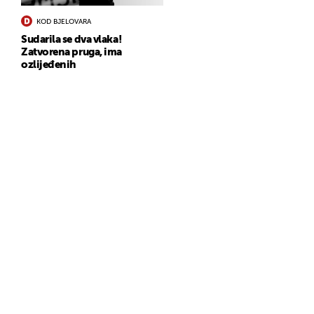
KOD BJELOVARA
Sudarila se dva vlaka!
Zatvorena pruga, ima
ozlijeđenih