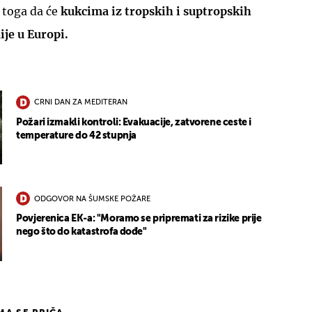
 toga da će
kukcima iz tropskih i suptropskih
ije u Europi.
CRNI DAN ZA MEDITERAN
Požari izmakli kontroli: Evakuacije, zatvorene ceste i
temperature do 42 stupnja
ODGOVOR NA ŠUMSKE POŽARE
Povjerenica EK-a: "Moramo se pripremati za rizike prije
nego što do katastrofa dođe"