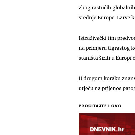
zbog rastućih globalni
srednje Europe. Larve k
Istraživački tim predv
na primjeru tigrastog 
staništa širiti u Europi
U drugom koraku znanstv
utječu na prijenos pato
PROČITAJTE I OVO