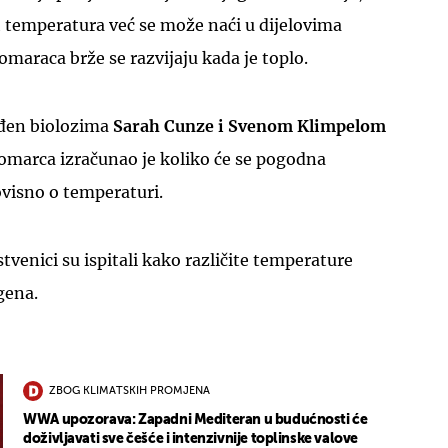
h temperatura već se može naći u dijelovima
omaraca brže se razvijaju kada je toplo.
ođen biolozima
Sarah Cunze i Svenom Klimpelom
komarca izračunao je koliko će se pogodna
 ovisno o temperaturi.
enici su ispitali kako različite temperature
gena.
ZBOG KLIMATSKIH PROMJENA
WWA upozorava: Zapadni Mediteran u budućnosti će
doživljavati sve češće i intenzivnije toplinske valove