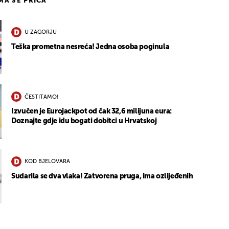
IMA SE PRIČA
U ZAGORJU
Teška prometna nesreća! Jedna osoba poginula
ČESTITAMO!
Izvučen je Eurojackpot od čak 32,6 milijuna eura:
Doznajte gdje idu bogati dobitci u Hrvatskoj
KOD BJELOVARA
Sudarila se dva vlaka! Zatvorena pruga, ima ozlijeđenih