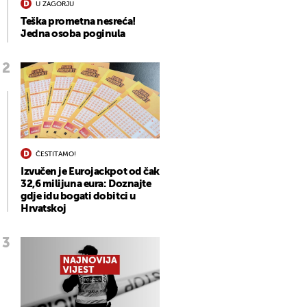
U ZAGORJU
Teška prometna nesreća!
Jedna osoba poginula
ČESTITAMO!
Izvučen je Eurojackpot od čak
32,6 milijuna eura: Doznajte
gdje idu bogati dobitci u
Hrvatskoj