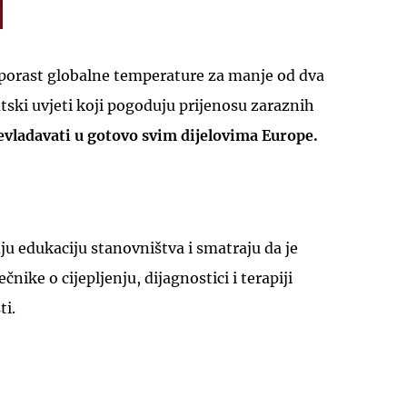
uz porast globalne temperature za manje od dva
atski uvjeti koji pogoduju prijenosu zaraznih
evladavati u gotovo svim dijelovima Europe.
u edukaciju stanovništva i smatraju da je
čnike o cijepljenju, dijagnostici i terapiji
ti.