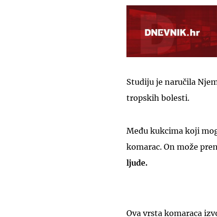
Studiju je naručila Nj
tropskih bolesti.
Među kukcima koji mogu 
komarac. On može preni
ljude.
Ova vrsta komaraca izvor