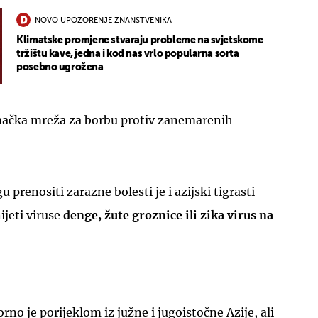
NOVO UPOZORENJE ZNANSTVENIKA
Klimatske promjene stvaraju probleme na svjetskome
tržištu kave, jedna i kod nas vrlo popularna sorta
posebno ugrožena
UKLJUČITE NOTIFIKACIJE
emačka mreža za borbu protiv zanemarenih
prenositi zarazne bolesti je i azijski tigrasti
jeti viruse
denge, žute groznice ili zika virus na
no je porijeklom iz južne i jugoistočne Azije, ali