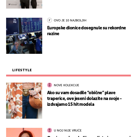
OVO JE 10 NAJBOLJIH
Europske dionice dosegnule su rekordne
razine
LIFESTYLE
NOVE KOLEKCIJE
Ako su vam dosadile “obične” plave
traperice, ove jeseni dolazite na svoje -
izdvajamo 15 hit modela
U NOJ NIJE VRUĆE