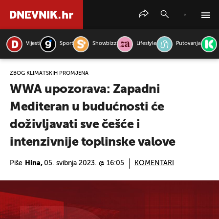
Vijesti
Sport
Showbizz
Lifestyle
Putovanja
PRETRAŽITE VIJESTI
ZBOG KLIMATSKIH PROMJENA
WWA upozorava: Zapadni
Mediteran u budućnosti će
doživljavati sve češće i
intenzivnije toplinske valove
Piše
Hina,
05. svibnja 2023. @ 16:05
KOMENTARI