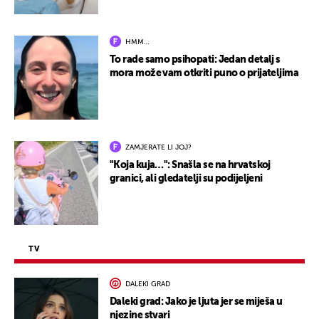
HMM…
To rade samo psihopati: Jedan detalj s
mora može vam otkriti puno o prijateljima
ZAMJERATE LI JOJ?
"Koja kuja…": Snašla se na hrvatskoj
granici, ali gledatelji su podijeljeni
TV
DALEKI GRAD
Daleki grad: Jako je ljuta jer se miješa u
njezine stvari