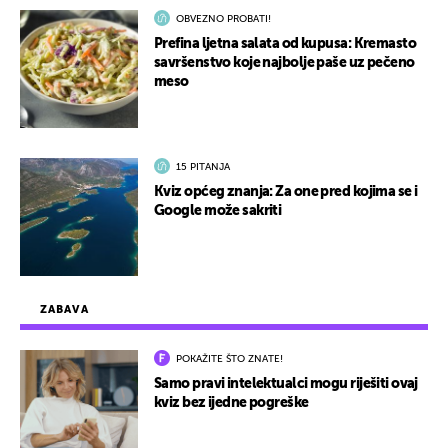
OBVEZNO PROBATI!
Prefina ljetna salata od kupusa: Kremasto
savršenstvo koje najbolje paše uz pečeno
meso
15 PITANJA
Kviz općeg znanja: Za one pred kojima se i
Google može sakriti
ZABAVA
POKAŽITE ŠTO ZNATE!
Samo pravi intelektualci mogu riješiti ovaj
kviz bez ijedne pogreške