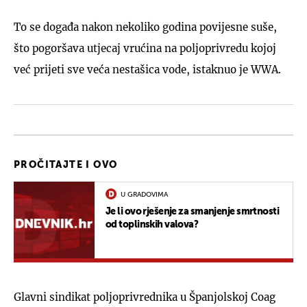
To se događa nakon nekoliko godina povijesne suše,
što pogoršava utjecaj vrućina na poljoprivredu kojoj
već prijeti sve veća nestašica vode, istaknuo je WWA.
PROČITAJTE I OVO
U GRADOVIMA
Je li ovo rješenje za smanjenje smrtnosti
od toplinskih valova?
Glavni sindikat poljoprivrednika u Španjolskoj Coag