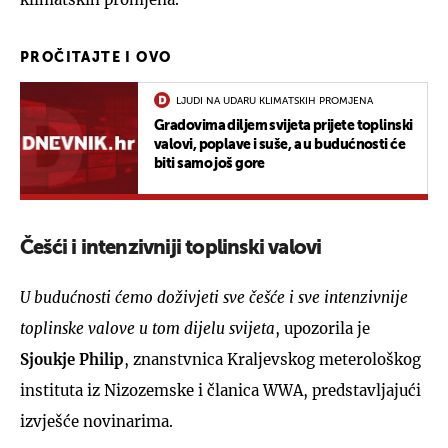
PROČITAJTE I OVO
LJUDI NA UDARU KLIMATSKIH PROMJENA
Gradovima diljem svijeta prijete toplinski
valovi, poplave i suše, a u budućnosti će
biti samo još gore
Češći i intenzivniji toplinski valovi
U budućnosti ćemo doživjeti sve češće i sve intenzivnije
toplinske valove u tom dijelu svijeta
, upozorila je
Sjoukje Philip
, znanstvnica Kraljevskog meterološkog
instituta iz Nizozemske i članica WWA, predstavljajući
izvješće novinarima.