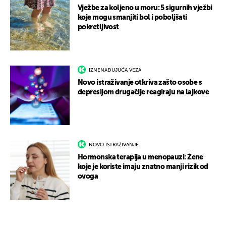
Vježbe za koljeno u moru: 5 sigurnih vježbi
koje mogu smanjiti bol i poboljšati
pokretljivost
IZNENAĐUJUĆA VEZA
Novo istraživanje otkriva zašto osobe s
depresijom drugačije reagiraju na lajkove
NOVO ISTRAŽIVANJE
Hormonska terapija u menopauzi: Žene
koje je koriste imaju znatno manji rizik od
ovoga