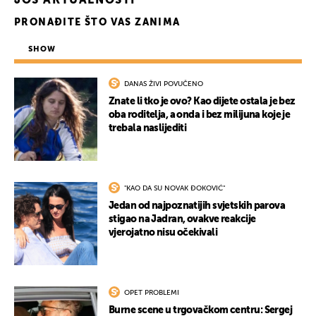
JOŠ AKTUALNOSTI
PRONAĐITE ŠTO VAS ZANIMA
SHOW
DANAS ŽIVI POVUČENO
Znate li tko je ovo? Kao dijete ostala je bez
oba roditelja, a onda i bez milijuna koje je
trebala naslijediti
"KAO DA SU NOVAK ĐOKOVIĆ"
Jedan od najpoznatijih svjetskih parova
stigao na Jadran, ovakve reakcije
vjerojatno nisu očekivali
OPET PROBLEMI
Burne scene u trgovačkom centru: Sergej