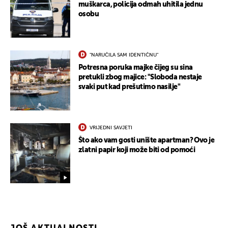
muškarca, policija odmah uhitila jednu
osobu
"NARUČILA SAM IDENTIČNU"
Potresna poruka majke čijeg su sina
pretukli zbog majice: "Sloboda nestaje
svaki put kad prešutimo nasilje"
VRIJEDNI SAVJETI
Što ako vam gosti unište apartman? Ovo je
zlatni papir koji može biti od pomoći