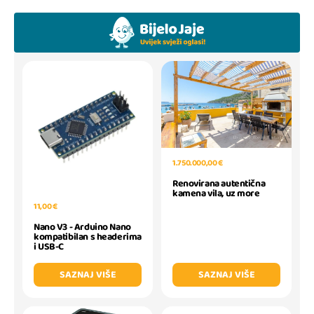
1.750.000,00 €
Renovirana autentična
kamena vila, uz more
11,00 €
Nano V3 - Arduino Nano
kompatibilan s headerima
i USB-C
SAZNAJ VIŠE
SAZNAJ VIŠE