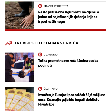
PITANJE PRIORITETA
Raste pritisak na sigurnost i na cijene, a
jedno od najefikasnijih rješenja krije se
ispod naših nogu
TRI VIJESTI O KOJIMA SE PRIČA
U ZAGORJU
Teška prometna nesreća! Jedna osoba
poginula
ČESTITAMO!
Izvučen je Eurojackpot od čak 32,6 milijuna
eura: Doznajte gdje idu bogati dobitci u
Hrvatskoj