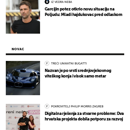
IZ VEDRA NEBA
Garcijin potez otkrio novu situaciju na
Poljudu: Mladi hajdukovac pred odlaskom
NOVAC
TREĆI UNIKATNI BUGATTI
Nazvan je po vrsti srednjovjekovnog
viteškog konja i visok samo metar
POKROVITELJ PHILIP MORRIS ZAGREB
Digitalna rješenja za stvarne probleme: Dva
hrvatska projekta dobila potporu za razvoj