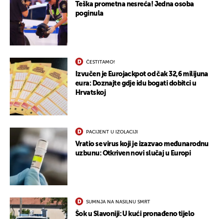
UKLJUČITE NOTIFIKACIJE
Teška prometna nesreća! Jedna osoba
poginula
ČESTITAMO!
Izvučen je Eurojackpot od čak 32,6 milijuna
eura: Doznajte gdje idu bogati dobitci u
Hrvatskoj
PACIJENT U IZOLACIJI
Vratio se virus koji je izazvao međunarodnu
uzbunu: Otkriven novi slučaj u Europi
SUMNJA NA NASILNU SMRT
Šok u Slavoniji: U kući pronađeno tijelo