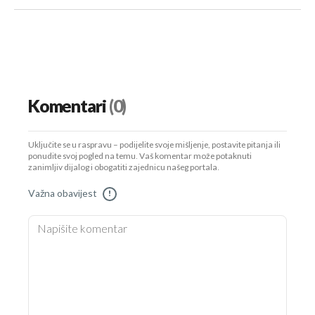
Komentari
(0)
Uključite se u raspravu – podijelite svoje mišljenje, postavite pitanja ili
ponudite svoj pogled na temu. Vaš komentar može potaknuti
zanimljiv dijalog i obogatiti zajednicu našeg portala.
Važna obavijest
!