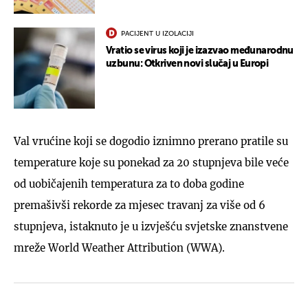
PACIJENT U IZOLACIJI
Vratio se virus koji je izazvao međunarodnu
uzbunu: Otkriven novi slučaj u Europi
Val vrućine koji se dogodio iznimno prerano pratile su
temperature koje su ponekad za 20 stupnjeva bile veće
od uobičajenih temperatura za to doba godine
premašivši rekorde za mjesec travanj za više od 6
stupnjeva, istaknuto je u izvješću svjetske znanstvene
mreže World Weather Attribution (WWA).