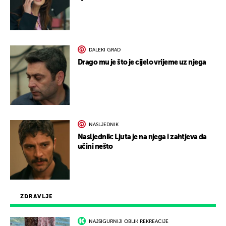
DALEKI GRAD
Drago mu je što je cijelo vrijeme uz njega
NASLJEDNIK
Nasljednik: Ljuta je na njega i zahtjeva da
učini nešto
ZDRAVLJE
NAJSIGURNIJI OBLIK REKREACIJE