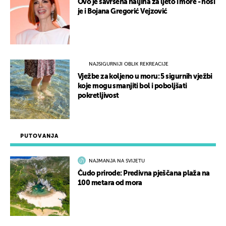
Ovo je savršena haljina za ljeto i more - nosi
je i Bojana Gregorić Vejzović
NAJSIGURNIJI OBLIK REKREACIJE
Vježbe za koljeno u moru: 5 sigurnih vježbi
koje mogu smanjiti bol i poboljšati
pokretljivost
PUTOVANJA
NAJMANJA NA SVIJETU
Čudo prirode: Predivna pješčana plaža na
100 metara od mora