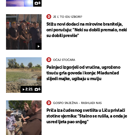
8
JE L' TO IDU IZBORI?
Stižu novi dodaci na mirovine branitelja,
oni poručuju: "Neki su dobili premalo, neki
su dobili previše"
OČAJ STOČARA
Pašnjaci izgorjeli od vrućina, ugroženo
tisuću grla goveda i konja: Mladunčad
slijedi majke, ugibaju u mulju
2:21
6
GOSPO SNJEŽNA - RASHLADI NAS
Priča iza čudesnog svetišta u Liču privlači
stotine vjernika: "Stalno se rušila, a onda je
UKLJUČITE NOTIFIKACIJE
usred ljeta pao snijeg"