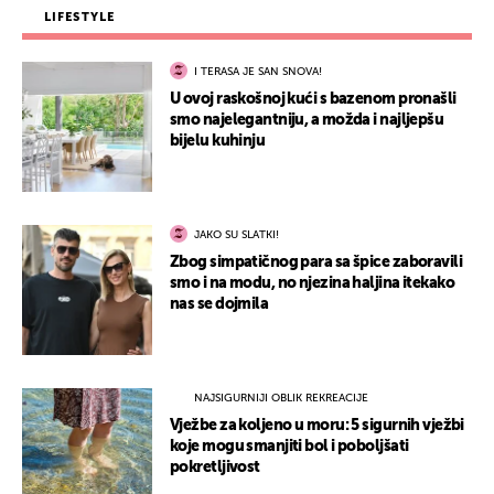
LIFESTYLE
I TERASA JE SAN SNOVA!
U ovoj raskošnoj kući s bazenom pronašli
smo najelegantniju, a možda i najljepšu
bijelu kuhinju
JAKO SU SLATKI!
Zbog simpatičnog para sa špice zaboravili
smo i na modu, no njezina haljina itekako
nas se dojmila
NAJSIGURNIJI OBLIK REKREACIJE
Vježbe za koljeno u moru: 5 sigurnih vježbi
koje mogu smanjiti bol i poboljšati
pokretljivost