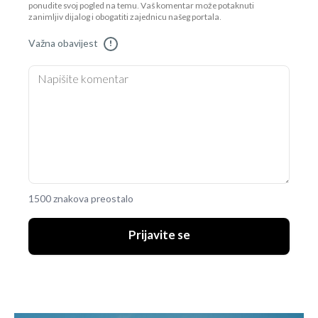
ponudite svoj pogled na temu. Vaš komentar može potaknuti
zanimljiv dijalog i obogatiti zajednicu našeg portala.
Važna obavijest
!
1500 znakova preostalo
Prijavite se