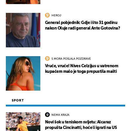
HEROJ
General pobjednik: Gdje i što 31 godinu
nakon Oluje radi general Ante Gotovina?
S MORA POSLALA POZDRAVE
Vruće, vruće! Nives Celzijus u vatrenom
kupaćem malo je toga prepustila mašti
SPORT
NEMA KRAJA
Novi šok u teniskom svijetu: Alcaraz
propušta Cincinatti, hoće li igrati na US