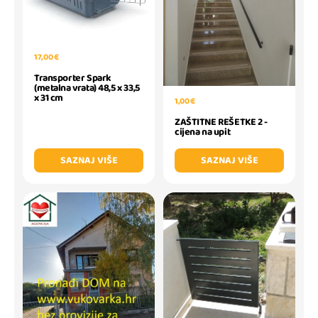
17,00 €
Transporter Spark
(metalna vrata) 48,5 x 33,5
x 31 cm
1,00 €
ZAŠTITNE REŠETKE 2 -
cijena na upit
SAZNAJ VIŠE
SAZNAJ VIŠE