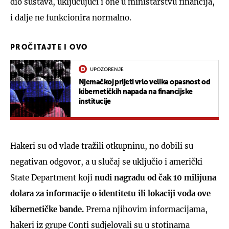
dio sustava, uključujući i one u ministarstvu financija,
i dalje ne funkcionira normalno.
PROČITAJTE I OVO
UPOZORENJE
Njemačkoj prijeti vrlo velika opasnost od
kibernetičkih napada na financijske
institucije
Hakeri su od vlade tražili otkupninu, no dobili su
negativan odgovor, a u slučaj se uključio i američki
State Department koji
nudi nagradu od čak 10 milijuna
dolara za informacije o identitetu ili lokaciji vođa ove
kibernetičke bande.
Prema njihovim informacijama,
hakeri iz grupe Conti sudjelovali su u stotinama