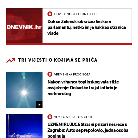
DOVEDENO POD KONTROLU
Dok se Zelenski obraćao finskom
parlamentu, netko im je hakirao stranice
vlade
TRI VIJESTI O KOJIMA SE PRIČA
VREMENSKA PROGNOZA
Nakon vrhunca toplinskog vala stiže
osvježenje: Dokad će trajati otkrio je
meteorolog
VOZILO SLETJELO S CESTE
UZNEMIRUJUĆE Strašni prizori nesreće u
Zagrebu: Auto se prepolovio, jedna osoba
poginula