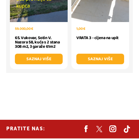
1,00 €
59.000,00 €
VRATA 3 - cijena na upit
65. Vukovar, Sotin V.
Nazora 58, kuća s 2 stana
308 m2, 3 garaže 61m2
SAZNAJ VIŠE
SAZNAJ VIŠE
PRATITE NAS: