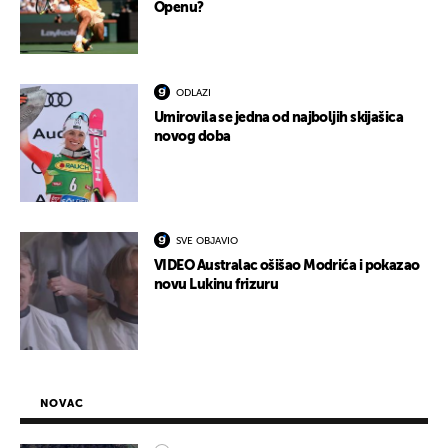
Openu?
ODLAZI
Umirovila se jedna od najboljih skijašica
novog doba
SVE OBJAVIO
VIDEO Australac ošišao Modrića i pokazao
novu Lukinu frizuru
NOVAC