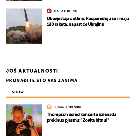
ALARM U KIJEVU
Obavještajac otkrio: Raspoređuju se i imaju
120 raketa, napast će Ukrajinu
JOŠ AKTUALNOSTI
PRONAĐITE ŠTO VAS ZANIMA
SHOW
DRAMA U ŠIBENIKU
Thompson usred koncerta iznenada
prekinuo pjesmu: "Zovite hitnu!"