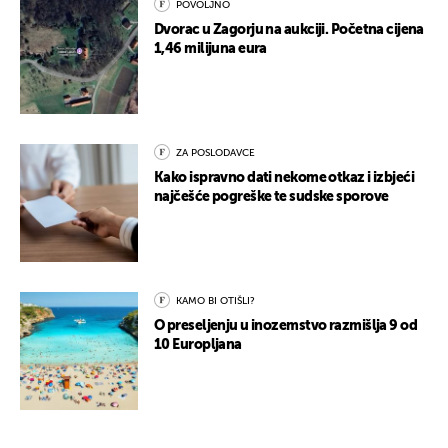
POVOLJNO
Dvorac u Zagorju na aukciji. Početna cijena
1,46 milijuna eura
ZA POSLODAVCE
Kako ispravno dati nekome otkaz i izbjeći
najčešće pogreške te sudske sporove
KAMO BI OTIŠLI?
O preseljenju u inozemstvo razmišlja 9 od
10 Europljana