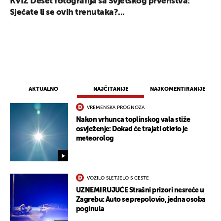
KVIZ Deset fotografija sa Svjetskog prvenstva:
Sjećate li se ovih trenutaka?...
AKTUALNO
NAJČITANIJE
NAJKOMENTIRANIJE
VREMENSKA PROGNOZA
Nakon vrhunca toplinskog vala stiže
osvježenje: Dokad će trajati otkrio je
meteorolog
VOZILO SLETJELO S CESTE
UZNEMIRUJUĆE Strašni prizori nesreće u
Zagrebu: Auto se prepolovio, jedna osoba
poginula