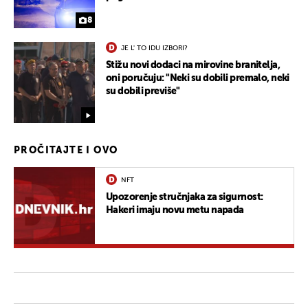
8
JE L' TO IDU IZBORI?
Stižu novi dodaci na mirovine branitelja,
oni poručuju: "Neki su dobili premalo, neki
su dobili previše"
PROČITAJTE I OVO
NFT
Upozorenje stručnjaka za sigurnost:
Hakeri imaju novu metu napada