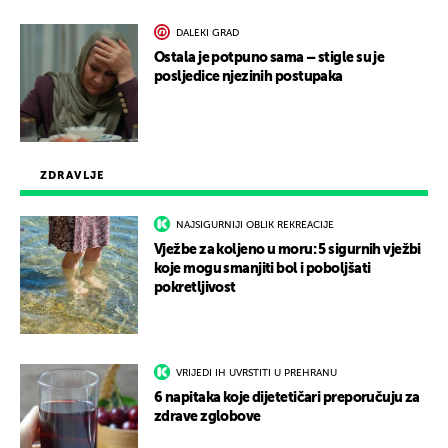
DALEKI GRAD
Ostala je potpuno sama – stigle su je
posljedice njezinih postupaka
ZDRAVLJE
NAJSIGURNIJI OBLIK REKREACIJE
Vježbe za koljeno u moru: 5 sigurnih vježbi
koje mogu smanjiti bol i poboljšati
pokretljivost
VRIJEDI IH UVRSTITI U PREHRANU
6 napitaka koje dijetetičari preporučuju za
zdrave zglobove