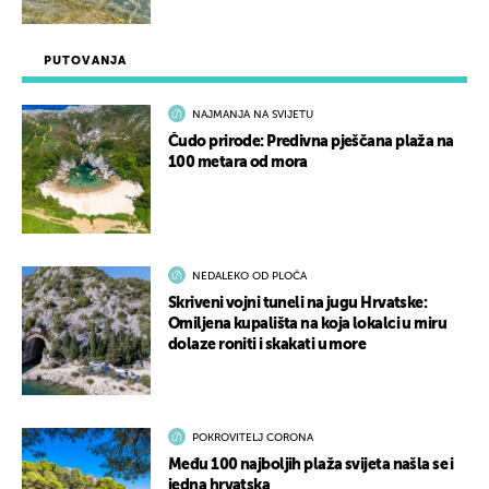
PUTOVANJA
NAJMANJA NA SVIJETU
Čudo prirode: Predivna pješčana plaža na
100 metara od mora
NEDALEKO OD PLOČA
Skriveni vojni tuneli na jugu Hrvatske:
Omiljena kupališta na koja lokalci u miru
dolaze roniti i skakati u more
POKROVITELJ CORONA
Među 100 najboljih plaža svijeta našla se i
jedna hrvatska