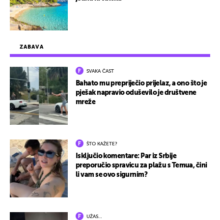
ZABAVA
SVAKA ČAST
Bahato mu prepriječio prijelaz, a ono što je
pješak napravio oduševilo je društvene
mreže
ŠTO KAŽETE?
Isključio komentare: Par iz Srbije
preporučio spravicu za plažu s Temua, čini
li vam se ovo sigurnim?
UŽAS…