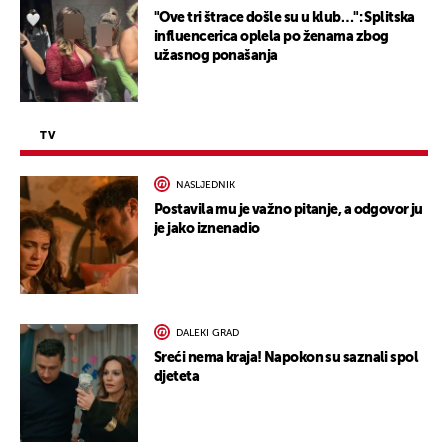
"Ove tri štrace došle su u klub…": Splitska
influencerica oplela po ženama zbog
užasnog ponašanja
TV
NASLJEDNIK
Postavila mu je važno pitanje, a odgovor ju
je jako iznenadio
DALEKI GRAD
Sreći nema kraja! Napokon su saznali spol
djeteta