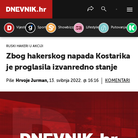
Vijesti
Sport
Showbizz
Lifestyle
Putovanja
PRETRAŽITE VIJESTI
RUSKI HAKERI U AKCIJI
Zbog hakerskog napada Kostarika
je proglasila izvanredno stanje
Piše
Hrvoje Jurman,
13. svibnja 2022. @ 16:16
KOMENTARI