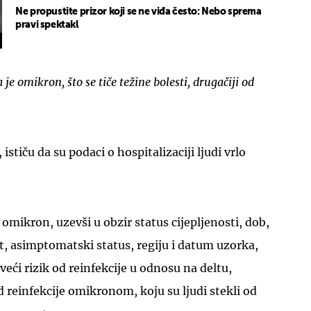
Ne propustite prizor koji se ne viđa često: Nebo sprema
pravi spektakl
e omikron, što se tiče težine bolesti, drugačiji od
UKLJUČITE NOTIFIKACIJE
stiču da su podaci o hospitalizaciji ljudi vrlo
 omikron, uzevši u obzir status cijepljenosti, dob,
t, asimptomatski status, regiju i datum uzorka,
eći rizik od reinfekcije u odnosu na deltu,
d reinfekcije omikronom, koju su ljudi stekli od