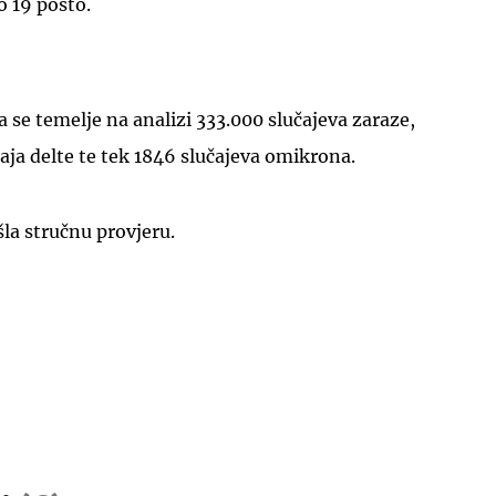
o 19 posto.
a se temelje na analizi 333.000 slučajeva zaraze,
čaja delte te tek 1846 slučajeva omikrona.
šla stručnu provjeru.