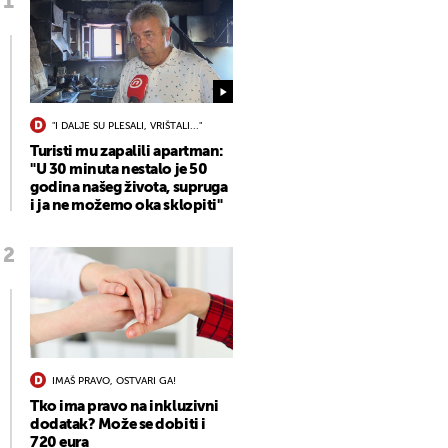
"I DALJE SU PLESALI, VRIŠTALI..."
Turisti mu zapalili apartman:
"U 30 minuta nestalo je 50
godina našeg života, supruga
i ja ne možemo oka sklopiti"
IMAŠ PRAVO, OSTVARI GA!
Tko ima pravo na inkluzivni
dodatak? Može se dobiti i
720 eura