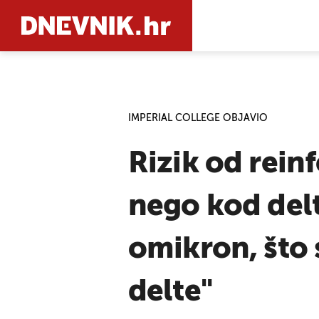
PRETRAŽIT
IMPERIAL COLLEGE OBJAVIO
Rizik od rein
nego kod delt
omikron, što s
delte"