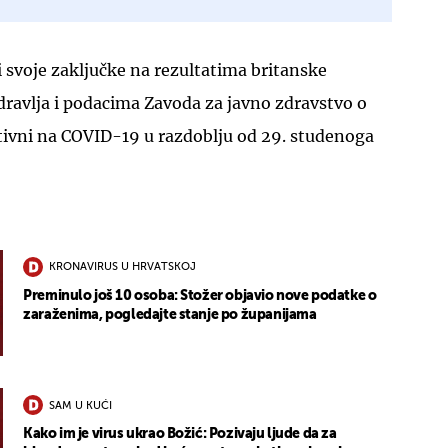
i svoje zaključke na rezultatima britanske
dravlja i podacima Zavoda za javno zdravstvo o
zitivni na COVID-19 u razdoblju od 29. studenoga
KRONAVIRUS U HRVATSKOJ
Preminulo još 10 osoba: Stožer objavio nove podatke o
zaraženima, pogledajte stanje po županijama
SAM U KUĆI
Kako im je virus ukrao Božić: Pozivaju ljude da za