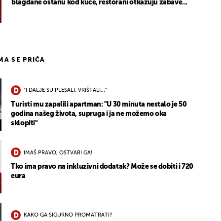
blagdane ostanu kod kuće, restorani otkazuju zabave...
IMA SE PRIČA
"I DALJE SU PLESALI, VRIŠTALI..."
Turisti mu zapalili apartman: "U 30 minuta nestalo je 50
godina našeg života, supruga i ja ne možemo oka
sklopiti"
IMAŠ PRAVO, OSTVARI GA!
Tko ima pravo na inkluzivni dodatak? Može se dobiti i 720
eura
KAKO GA SIGURNO PROMATRATI?