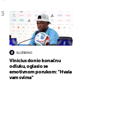
SLUŽBENO
Vinicius donio konačnu
odluku, oglasio se
emotivnom porukom: "Hvala
vam svima"