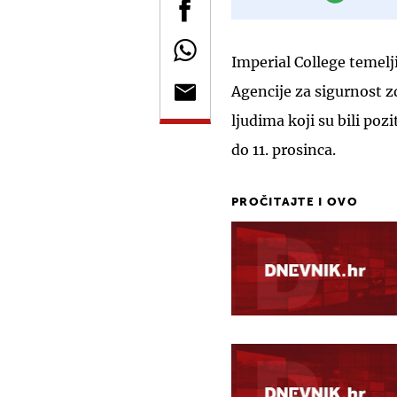
Imperial College temelj
Agencije za sigurnost z
ljudima koji su bili po
do 11. prosinca.
PROČITAJTE I OVO