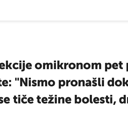
E VIJESTI
fekcije omikronom pet 
e: "Nismo pronašli dok
e tiče težine bolesti, d