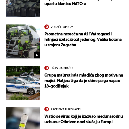
upad u članicu NATO-a
VOZAČI, OPREZ!
Prometna nesreća na A1! Vatrogasci i
hitnjaci izvlačili ozlijeđenog. Velika kolona
u smjeru Zagreba
UŽAS NA BRAČU
Grupa maltretirala mladića zbog motiva na
majici: Natjerali ga da je skine pa ga napao
UKLJUČITE NOTIFIKACIJE
18-godišnjak
PACIJENT U IZOLACIJI
Vratio se virus koji je izazvao međunarodnu
uzbunu: Otkriven novi slučaj u Europi