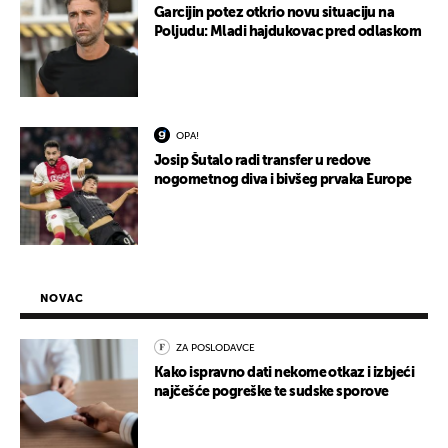
Garcijin potez otkrio novu situaciju na
Poljudu: Mladi hajdukovac pred odlaskom
OPA!
Josip Šutalo radi transfer u redove
nogometnog diva i bivšeg prvaka Europe
NOVAC
ZA POSLODAVCE
Kako ispravno dati nekome otkaz i izbjeći
najčešće pogreške te sudske sporove