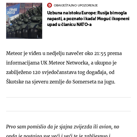
OBAVJEŠTAJNO UPOZORENJE
Uzbuna na istoku Europe: Rusija bi mogla
napasti, a poznato i kada! Moguć i kopneni
upad u članicu NATO-a
Meteor je viđen u nedjelju navečer oko 21:55 prema
informacijama UK Meteor Networka, a ukupno je
zabilježeno 120 svjedočanstava tog događaja, od
Škotske na sjeveru zemlje do Somerseta na jugu.
Prvo sam pomislio da je sjajna zvijezda ili avion, no
onda je postajao sve veći i veći te je zabljesnuo i