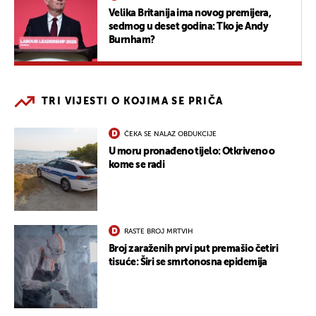
Velika Britanija ima novog premijera,
sedmog u deset godina: Tko je Andy
Burnham?
TRI VIJESTI O KOJIMA SE PRIČA
ČEKA SE NALAZ OBDUKCIJE
U moru pronađeno tijelo: Otkriveno o
kome se radi
RASTE BROJ MRTVIH
Broj zaraženih prvi put premašio četiri
tisuće: Širi se smrtonosna epidemija