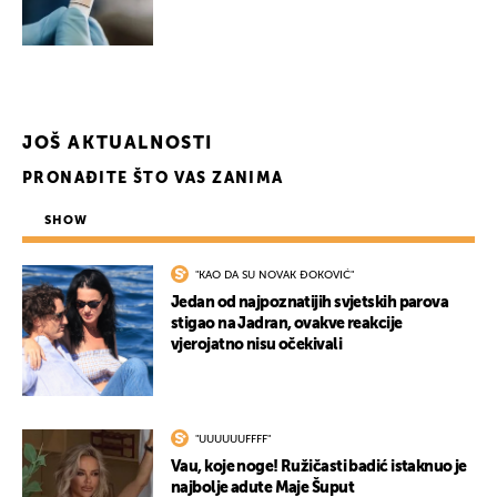
JOŠ AKTUALNOSTI
PRONAĐITE ŠTO VAS ZANIMA
SHOW
"KAO DA SU NOVAK ĐOKOVIĆ"
Jedan od najpoznatijih svjetskih parova
stigao na Jadran, ovakve reakcije
vjerojatno nisu očekivali
"UUUUUUFFFF"
Vau, koje noge! Ružičasti badić istaknuo je
najbolje adute Maje Šuput