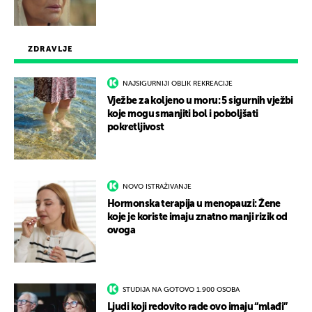
ZDRAVLJE
NAJSIGURNIJI OBLIK REKREACIJE
Vježbe za koljeno u moru: 5 sigurnih vježbi
koje mogu smanjiti bol i poboljšati
pokretljivost
NOVO ISTRAŽIVANJE
Hormonska terapija u menopauzi: Žene
koje je koriste imaju znatno manji rizik od
ovoga
STUDIJA NA GOTOVO 1.900 OSOBA
Ljudi koji redovito rade ovo imaju “mlađi”