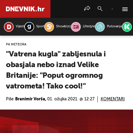
Vijesti
Sport
Showbizz
Lifestyle
Putovanja
PRETRAŽITE VIJESTI
PA METEORA
"Vatrena kugla" zabljesnula i
obasjala nebo iznad Velike
Britanije: "Poput ogromnog
vatrometa! Tako cool!"
Piše
Branimir Vorša,
01. ožujka 2021. @ 12:27
KOMENTARI