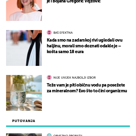
je i Bojana Gregorić Vejzović
BAŠ EFEKTNA
Kada smo na zadarskoj rivi ugledali ovu
haljinu, morali smo doznati odakle je –
košta samo 18 eura
NIJE UVIJEK NAJBOLJI IZBOR
Teže vam je piti običnu vodu pa posežete
za mineralnom? Evo što to čini organizmu
PUTOVANJA