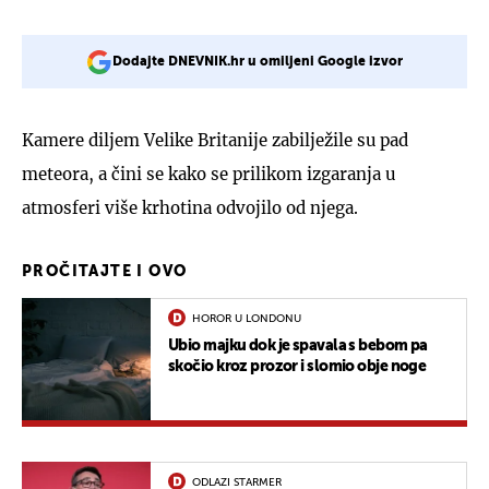
Dodajte DNEVNIK.hr u omiljeni Google izvor
Kamere diljem Velike Britanije zabilježile su pad
meteora, a čini se kako se prilikom izgaranja u
atmosferi više krhotina odvojilo od njega.
PROČITAJTE I OVO
HOROR U LONDONU
Ubio majku dok je spavala s bebom pa
skočio kroz prozor i slomio obje noge
ODLAZI STARMER