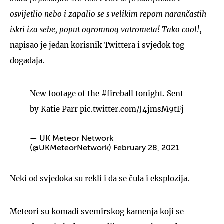
osvijetlio nebo i zapalio se s velikim repom narančastih
iskri iza sebe, poput ogromnog vatrometa! Tako cool!
,
napisao je jedan korisnik Twittera i svjedok tog
događaja.
New footage of the
#fireball
tonight. Sent
by Katie Parr
pic.twitter.com/J4jmsM9tFj
— UK Meteor Network
(@UKMeteorNetwork)
February 28, 2021
Neki od svjedoka su rekli i da se čula i eksplozija.
Meteori su komadi svemirskog kamenja koji se