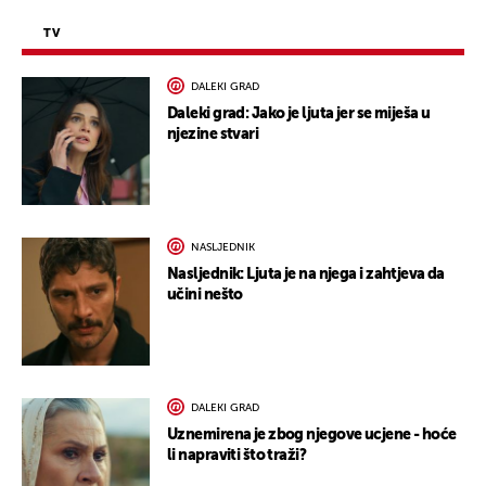
TV
DALEKI GRAD
Daleki grad: Jako je ljuta jer se miješa u
njezine stvari
NASLJEDNIK
Nasljednik: Ljuta je na njega i zahtjeva da
učini nešto
DALEKI GRAD
Uznemirena je zbog njegove ucjene - hoće
li napraviti što traži?