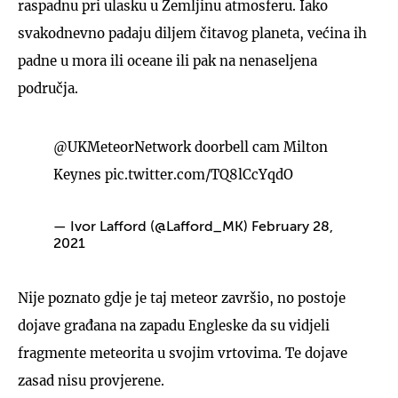
raspadnu pri ulasku u Zemljinu atmosferu. Iako
svakodnevno padaju diljem čitavog planeta, većina ih
padne u mora ili oceane ili pak na nenaseljena
područja.
@UKMeteorNetwork
doorbell cam Milton
Keynes
pic.twitter.com/TQ8lCcYqdO
— Ivor Lafford (@Lafford_MK)
February 28,
2021
Nije poznato gdje je taj meteor završio, no postoje
dojave građana na zapadu Engleske da su vidjeli
fragmente meteorita u svojim vrtovima. Te dojave
zasad nisu provjerene.