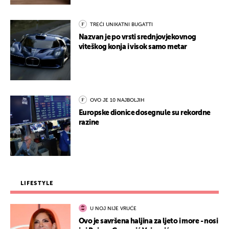
TREĆI UNIKATNI BUGATTI
Nazvan je po vrsti srednjovjekovnog
viteškog konja i visok samo metar
OVO JE 10 NAJBOLJIH
Europske dionice dosegnule su rekordne
razine
LIFESTYLE
U NOJ NIJE VRUĆE
Ovo je savršena haljina za ljeto i more - nosi