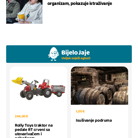
organizam, pokazuje istraživanje
1,00 €
244,00 €
Isušivanje podruma
Rolly Toys traktor na
pedale RT crveni sa
utovarivačem i