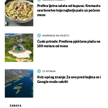
OBVEZNO PROBATI!
Prefina ljetna salata od kupusa: Kremasto
savršenstvo koje najbolje paše uz pečeno
meso
NAJMANJA NA SVIJETU
Čudo prirode: Predivna pješčana plaža na
100 metara od mora
15 PITANJA
Kviz općeg znanja: Za one pred kojima se i
Google može sakriti
ZABAVA