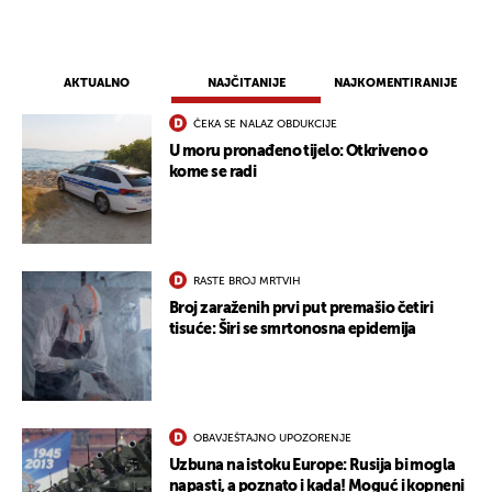
AKTUALNO
NAJČITANIJE
NAJKOMENTIRANIJE
ČEKA SE NALAZ OBDUKCIJE
U moru pronađeno tijelo: Otkriveno o
kome se radi
RASTE BROJ MRTVIH
Broj zaraženih prvi put premašio četiri
tisuće: Širi se smrtonosna epidemija
OBAVJEŠTAJNO UPOZORENJE
Uzbuna na istoku Europe: Rusija bi mogla
napasti, a poznato i kada! Moguć i kopneni