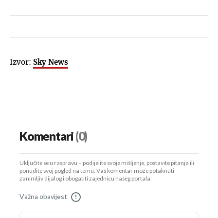
Izvor:
Sky News
Komentari
(0)
Uključite se u raspravu – podijelite svoje mišljenje, postavite pitanja ili
ponudite svoj pogled na temu. Vaš komentar može potaknuti
zanimljiv dijalog i obogatiti zajednicu našeg portala.
Važna obavijest
!