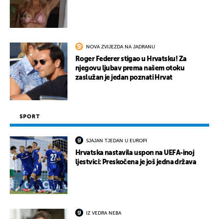
NOVA ZVIJEZDA NA JADRANU
Roger Federer stigao u Hrvatsku! Za
njegovu ljubav prema našem otoku
zaslužan je jedan poznati Hrvat
SPORT
SJAJAN TJEDAN U EUROPI
Hrvatska nastavila uspon na UEFA-inoj
ljestvici: Preskočena je još jedna država
IZ VEDRA NEBA