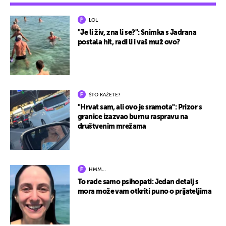
LOL
"Je li živ, zna li se?": Snimka s Jadrana
postala hit, radi li i vaš muž ovo?
ŠTO KAŽETE?
"Hrvat sam, ali ovo je sramota": Prizor s
granice izazvao burnu raspravu na
društvenim mrežama
HMM…
To rade samo psihopati: Jedan detalj s
mora može vam otkriti puno o prijateljima