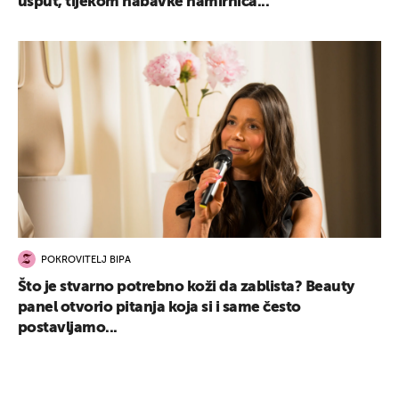
usput, tijekom nabavke namirnica...
POKROVITELJ BIPA
Što je stvarno potrebno koži da zablista? Beauty
panel otvorio pitanja koja si i same često
postavljamo...