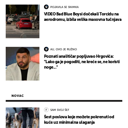
POJAVILA SE SNIMKA
VIDEO Bad Blue Boysi dočekali Torcidu na
aerodromu, izbila velika masovna tučnjava
AU, OVO JE RUŽNO
Poznati analitičar popljuvao Hrgovića:
"Lako ga je pogoditi, ne kreće se, ne koristi
noge..."
NOVAC
SAM SVOJ ŠEF
Šest poslova koje možete pokrenuti od
kuće uz minimalna ulaganja