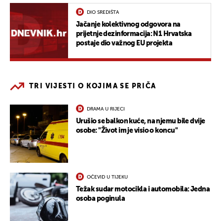
DIO SREDIŠTA
Jačanje kolektivnog odgovora na
prijetnje dezinformacija: N1 Hrvatska
postaje dio važnog EU projekta
TRI VIJESTI O KOJIMA SE PRIČA
DRAMA U RIJECI
Urušio se balkon kuće, na njemu bile dvije
osobe: "Život im je visio o koncu"
OČEVID U TIJEKU
Težak sudar motocikla i automobila: Jedna
osoba poginula