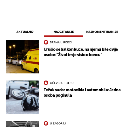
AKTUALNO
NAJČITANIJE
NAJKOMENTIRANIJE
DRAMA U RIJECI
Urušio se balkon kuće, na njemu bile dvije
osobe: "Život im je visio o koncu"
OČEVID U TIJEKU
Težak sudar motocikla i automobila: Jedna
osoba poginula
U ZAGORJU