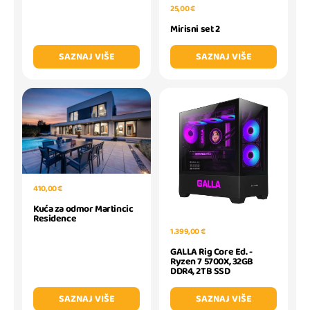
25,00 €
Mirisni set 2
SAZNAJ VIŠE
SAZNAJ VIŠE
410,00 €
Kuća za odmor Martincic
Residence
1.399,00 €
GALLA Rig Core Ed. -
Ryzen 7 5700X, 32GB
DDR4, 2TB SSD
SAZNAJ VIŠE
SAZNAJ VIŠE