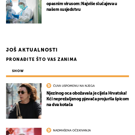
opasnim virusom: Najviše slučajeva u
našem susjedstvu
UKLJUČITE NOTIFIKACIJE
JOŠ AKTUALNOSTI
PRONAĐITE ŠTO VAS ZANIMA
SHOW
ČUVA USPOMENU NA NJEGA
Njezinog oca obožavala je cijela Hrvatska!
Kći neprežaljenog pjevača projurila špicom
na dva kotača
NADMAŠENA OČEKIVANJA