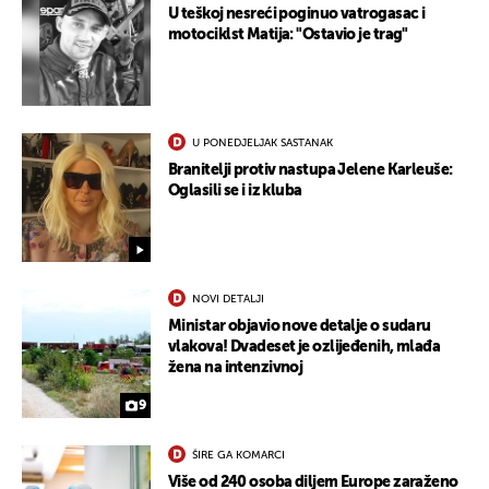
U teškoj nesreći poginuo vatrogasac i
motociklst Matija: "Ostavio je trag"
U PONEDJELJAK SASTANAK
Branitelji protiv nastupa Jelene Karleuše:
Oglasili se i iz kluba
NOVI DETALJI
Ministar objavio nove detalje o sudaru
vlakova! Dvadeset je ozlijeđenih, mlađa
žena na intenzivnoj
9
ŠIRE GA KOMARCI
Više od 240 osoba diljem Europe zaraženo