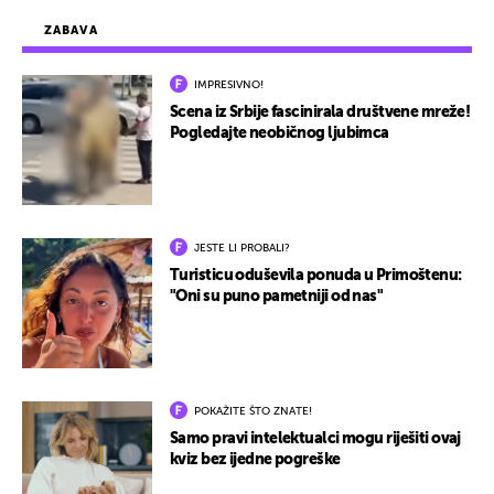
ZABAVA
IMPRESIVNO!
Scena iz Srbije fascinirala društvene mreže!
Pogledajte neobičnog ljubimca
JESTE LI PROBALI?
Turisticu oduševila ponuda u Primoštenu:
"Oni su puno pametniji od nas"
POKAŽITE ŠTO ZNATE!
Samo pravi intelektualci mogu riješiti ovaj
kviz bez ijedne pogreške