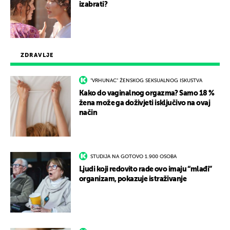
izabrati?
ZDRAVLJE
"VRHUNAC" ŽENSKOG SEKSUALNOG ISKUSTVA
Kako do vaginalnog orgazma? Samo 18 %
žena može ga doživjeti isključivo na ovaj
način
STUDIJA NA GOTOVO 1.900 OSOBA
Ljudi koji redovito rade ovo imaju “mlađi”
organizam, pokazuje istraživanje