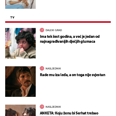
TV
DALEKI GRAD
Ima tek šest godina, a već je jedan od
najnagrađivanijih dječjih glumaca
NASLJEDNIK
Rade mu iza leđa, a on toga nije svjestan
NASLJEDNIK
ANKETA: Koju ženu bi Serhat trebao