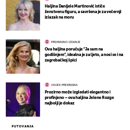
Haljina Danijele Martinović ističe
ženstvenu figuru, a savršena je za večernji
izlazak na moru
PREKRASNO IZDANJE
Ova haljina poručuje “Ja sam na
godišnjem”, idealna je za ljeto, a nosi se i na
zagrebačkoj špici
UVIJEK PREKRASNA
Prozirno može izgledati elegantno i
profinjeno – ova haljina Jelene Rozge
najbolji je dokaz
PUTOVANJA