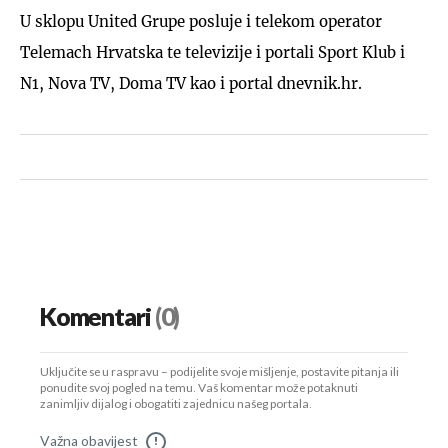
U sklopu United Grupe posluje i telekom operator
Telemach Hrvatska te televizije i portali Sport Klub i
N1, Nova TV, Doma TV kao i portal dnevnik.hr.
Komentari
(0)
Uključite se u raspravu – podijelite svoje mišljenje, postavite pitanja ili
ponudite svoj pogled na temu. Vaš komentar može potaknuti
zanimljiv dijalog i obogatiti zajednicu našeg portala.
Važna obavijest
!