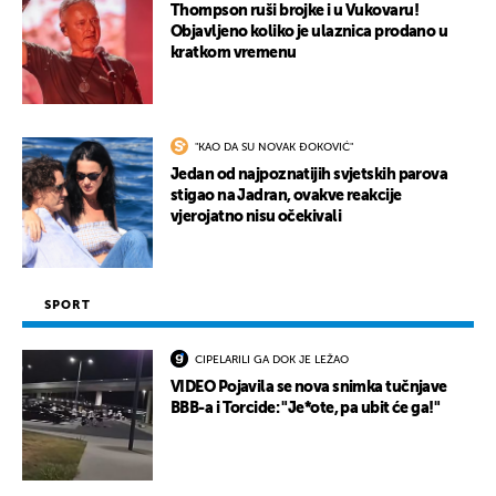
Thompson ruši brojke i u Vukovaru!
Objavljeno koliko je ulaznica prodano u
kratkom vremenu
"KAO DA SU NOVAK ĐOKOVIĆ"
Jedan od najpoznatijih svjetskih parova
stigao na Jadran, ovakve reakcije
vjerojatno nisu očekivali
SPORT
CIPELARILI GA DOK JE LEŽAO
VIDEO Pojavila se nova snimka tučnjave
BBB-a i Torcide: "Je*ote, pa ubit će ga!"