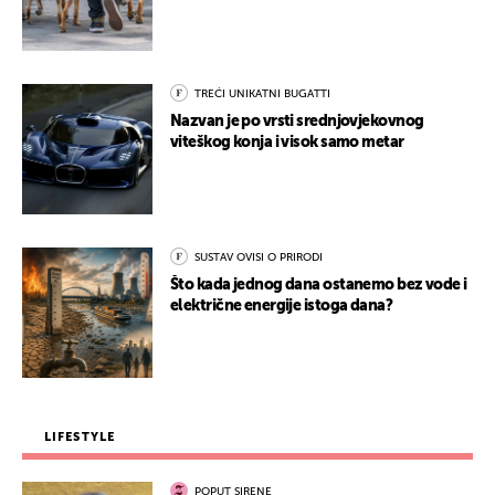
TREĆI UNIKATNI BUGATTI
Nazvan je po vrsti srednjovjekovnog
viteškog konja i visok samo metar
SUSTAV OVISI O PRIRODI
Što kada jednog dana ostanemo bez vode i
električne energije istoga dana?
LIFESTYLE
POPUT SIRENE