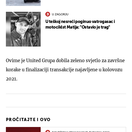
U ZAGORJU
U teškoj nesreći poginuo vatrogasac i
motociklst Matija: "Ostavio je trag"
Ovime je United Grupa dobila zeleno svjetlo za završne
korake u finalizaciji transakcije najavljene u kolovozu
2021.
PROČITAJTE I OVO