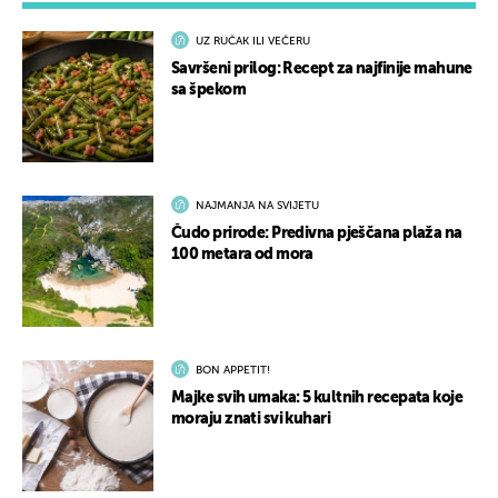
UZ RUČAK ILI VEČERU
Savršeni prilog: Recept za najfinije mahune
sa špekom
NAJMANJA NA SVIJETU
Čudo prirode: Predivna pješčana plaža na
100 metara od mora
BON APPETIT!
Majke svih umaka: 5 kultnih recepata koje
moraju znati svi kuhari