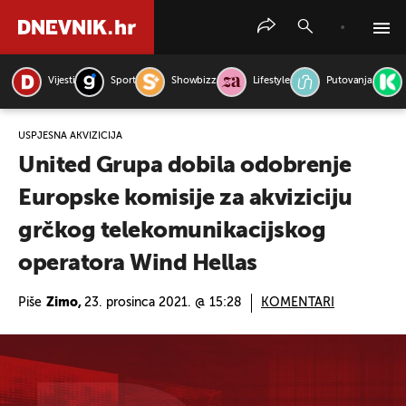
Vijesti
Sport
Showbizz
Lifestyle
Putovanja
PRETRAŽITE VIJESTI
USPJEŠNA AKVIZICIJA
United Grupa dobila odobrenje
Europske komisije za akviziciju
grčkog telekomunikacijskog
operatora Wind Hellas
Piše
Zimo,
23. prosinca 2021. @ 15:28
KOMENTARI