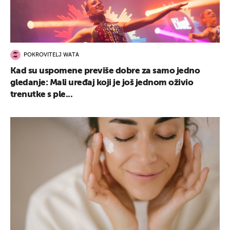
POKROVITELJ WATA
UKLJUČITE NOTIFIKACIJE
Kad su uspomene previše dobre za samo jedno
gledanje: Mali uređaj koji je još jednom oživio
trenutke s ple...