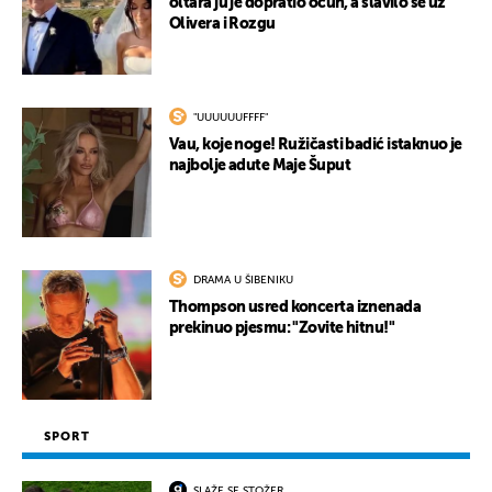
oltara ju je dopratio očuh, a slavilo se uz
Olivera i Rozgu
"UUUUUUFFFF"
Vau, koje noge! Ružičasti badić istaknuo je
najbolje adute Maje Šuput
DRAMA U ŠIBENIKU
Thompson usred koncerta iznenada
prekinuo pjesmu: "Zovite hitnu!"
SPORT
SLAŽE SE STOŽER