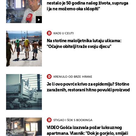
nestalo je 50 godina našeg života, supruga
i ja ne možemo oka sklopiti"
KAOS U CEUTI
Na stotine maloljetnika lutaju ulicama:
"Očajne obitelji traže svoju djecu"
KRENULO OD BRZE HRANE
Je li ovo povrće krivo za epidemiju? Stotine
zaraženih, restorani hitno povukli proizvod
STIGAO I ŠOK S BOOKINGA
VIDEO Gošća izazvala požar luksuznog
apartmana. Vlasnik: "Dok je gorjelo, smijali