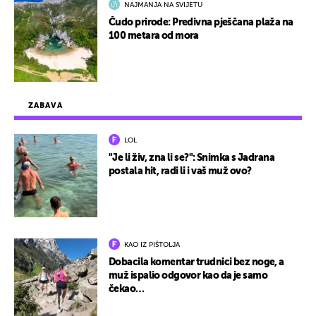
NAJMANJA NA SVIJETU
Čudo prirode: Predivna pješčana plaža na
100 metara od mora
ZABAVA
LOL
"Je li živ, zna li se?": Snimka s Jadrana
postala hit, radi li i vaš muž ovo?
KAO IZ PIŠTOLJA
Dobacila komentar trudnici bez noge, a
muž ispalio odgovor kao da je samo
čekao…