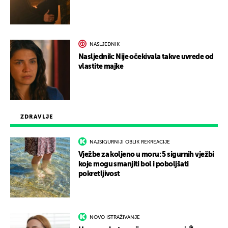
NASLJEDNIK
Nasljednik: Nije očekivala takve uvrede od
vlastite majke
ZDRAVLJE
NAJSIGURNIJI OBLIK REKREACIJE
Vježbe za koljeno u moru: 5 sigurnih vježbi
koje mogu smanjiti bol i poboljšati
pokretljivost
NOVO ISTRAŽIVANJE