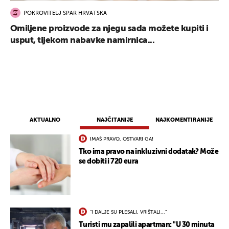
POKROVITELJ SPAR HRVATSKA
Omiljene proizvode za njegu sada možete kupiti i
usput, tijekom nabavke namirnica...
AKTUALNO
NAJČITANIJE
NAJKOMENTIRANIJE
IMAŠ PRAVO, OSTVARI GA!
Tko ima pravo na inkluzivni dodatak? Može
se dobiti i 720 eura
"I DALJE SU PLESALI, VRIŠTALI..."
Turisti mu zapalili apartman: "U 30 minuta