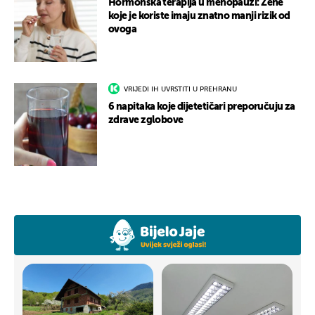
Hormonska terapija u menopauzi: Žene
koje je koriste imaju znatno manji rizik od
ovoga
VRIJEDI IH UVRSTITI U PREHRANU
6 napitaka koje dijetetičari preporučuju za
zdrave zglobove