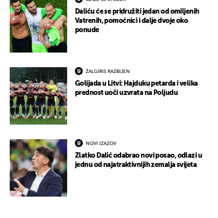
Daliću će se pridružiti jedan od omiljenih
Vatrenih, pomoćnici i dalje dvoje oko
ponude
ŽALGIRIS RAZBIJEN
Golijada u Litvi: Hajduku petarda i velika
prednost uoči uzvrata na Poljudu
NOVI IZAZOV
Zlatko Dalić odabrao novi posao, odlazi u
jednu od najatraktivnijih zemalja svijeta