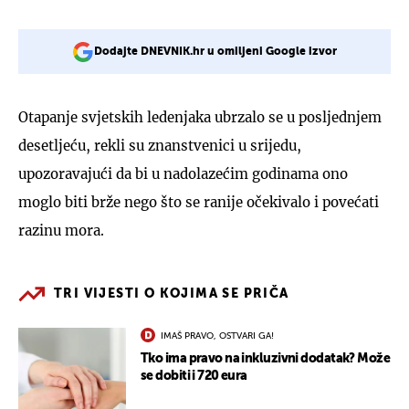
Dodajte DNEVNIK.hr u omiljeni Google izvor
Otapanje svjetskih ledenjaka ubrzalo se u posljednjem
desetljeću, rekli su znanstvenici u srijedu,
upozoravajući da bi u nadolazećim godinama ono
moglo biti brže nego što se ranije očekivalo i povećati
razinu mora.
TRI VIJESTI O KOJIMA SE PRIČA
IMAŠ PRAVO, OSTVARI GA!
Tko ima pravo na inkluzivni dodatak? Može
se dobiti i 720 eura