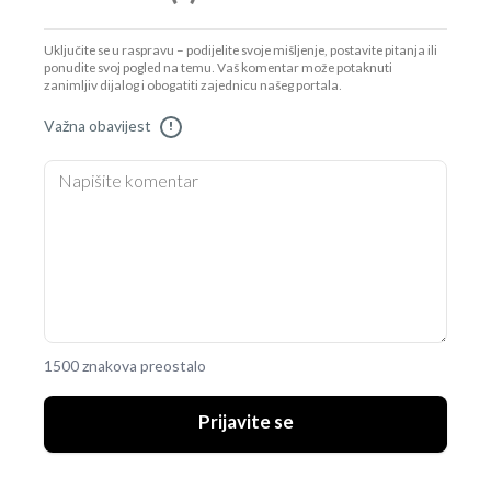
Uključite se u raspravu – podijelite svoje mišljenje, postavite pitanja ili
ponudite svoj pogled na temu. Vaš komentar može potaknuti
zanimljiv dijalog i obogatiti zajednicu našeg portala.
Važna obavijest
!
1500 znakova preostalo
Prijavite se