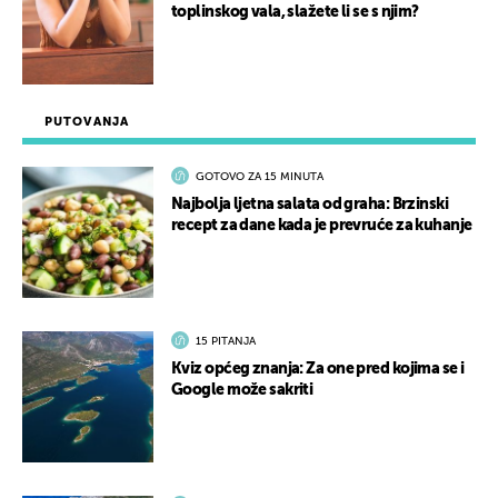
toplinskog vala, slažete li se s njim?
PUTOVANJA
GOTOVO ZA 15 MINUTA
Najbolja ljetna salata od graha: Brzinski
recept za dane kada je prevruće za kuhanje
15 PITANJA
Kviz općeg znanja: Za one pred kojima se i
Google može sakriti