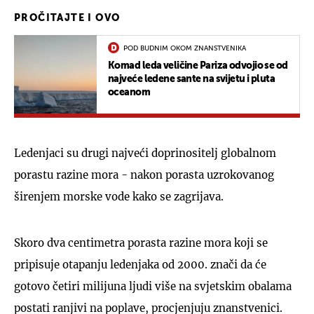
PROČITAJTE I OVO
POD BUDNIM OKOM ZNANSTVENIKA
Komad leda veličine Pariza odvojio se od
najveće ledene sante na svijetu i pluta
oceanom
Ledenjaci su drugi najveći doprinositelj globalnom
porastu razine mora - nakon porasta uzrokovanog
širenjem morske vode kako se zagrijava.
Skoro dva centimetra porasta razine mora koji se
pripisuje otapanju ledenjaka od 2000. znači da će
gotovo četiri milijuna ljudi više na svjetskim obalama
postati ranjivi na poplave, procjenjuju znanstvenici.