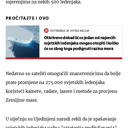
mjerenjima na nekih 500 ledenjaka.
PROČITAJTE I OVO
POTREBNA JE HITNA AKCIJA
Otkriveno dokad bi se jedan od najvećih
svjetskih ledenjaka mogao otopiti i koliko
će se zbog toga podignuti razina mora
Nedavno su sateliti omogućili znanstvenicima da bolje
prate promjene na 275.000 svjetskih ledenjaka
koristeći kamere, radare, lasere i metode za procjenu
Zemljine mase.
U siječnju su Ujedinjeni narodi rekli da je spašavanje
svjetskih ledenjaka važna "strategija preživljavanja"