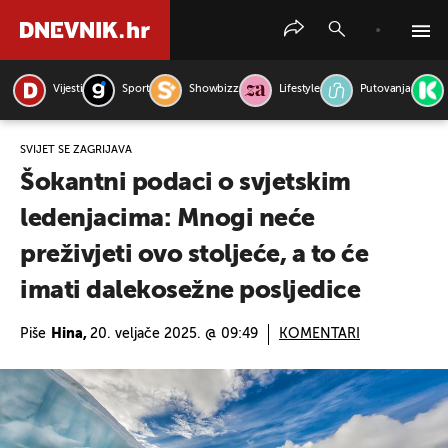
Vijesti
Sport
Showbizz
Lifestyle
Putovanja
PRETRAŽITE VIJESTI
SVIJET SE ZAGRIJAVA
Šokantni podaci o svjetskim
ledenjacima: Mnogi neće
preživjeti ovo stoljeće, a to će
imati dalekosežne posljedice
Piše
Hina,
20. veljače 2025. @ 09:49
KOMENTARI