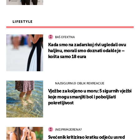
LIFESTYLE
BAŠ EFEKTNA
Kada smo na zadarskoj rivi ugledali ovu
haljinu, morali smo doznati odakle je –
košta samo 18 eura
NAJSIGURNIJI OBLIK REKREACIJE
Vježbe za koljeno u moru: 5 sigurnih vježbi
koje mogu smanjiti bol i poboljšati
pokretljivost
(NE)PRIMJERENA?
Svećenik kritizirao kratku odjeću usred