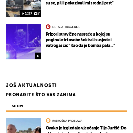
su se, pili i pokazivali mi srednji prst"
1:27
7
DETALJI TRAGEDIJE
Prizori stravične nesreće u kojoj su
poginule tri osobe šokirali susjede i
vatrogasce: "Kao da je bomba pala..."
JOŠ AKTUALNOSTI
PRONAĐITE ŠTO VAS ZANIMA
SHOW
RASKOŠNA PROSLAVA
Ovako je izgledalo vjenčanje Tije Jurčić: Do