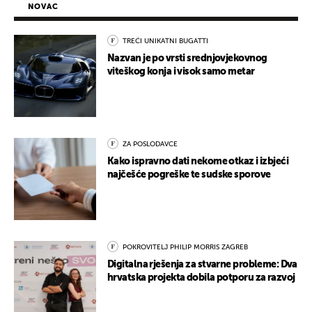
NOVAC
TREĆI UNIKATNI BUGATTI
Nazvan je po vrsti srednjovjekovnog
viteškog konja i visok samo metar
ZA POSLODAVCE
Kako ispravno dati nekome otkaz i izbjeći
najčešće pogreške te sudske sporove
POKROVITELJ PHILIP MORRIS ZAGREB
Digitalna rješenja za stvarne probleme: Dva
hrvatska projekta dobila potporu za razvoj