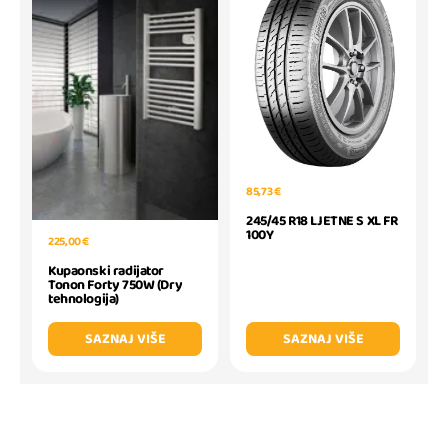
85,73 €
245/45 R18 LJETNE S XL FR
100Y
225,00 €
Kupaonski radijator
Tonon Forty 750W (Dry
tehnologija)
SAZNAJ VIŠE
SAZNAJ VIŠE