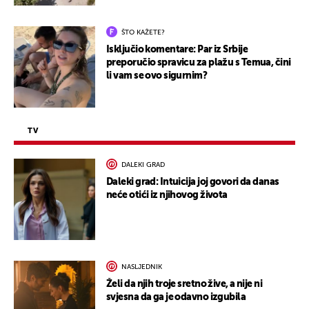
ŠTO KAŽETE?
Isključio komentare: Par iz Srbije
preporučio spravicu za plažu s Temua, čini
li vam se ovo sigurnim?
TV
DALEKI GRAD
Daleki grad: Intuicija joj govori da danas
neće otići iz njihovog života
NASLJEDNIK
Želi da njih troje sretno žive, a nije ni
svjesna da ga je odavno izgubila