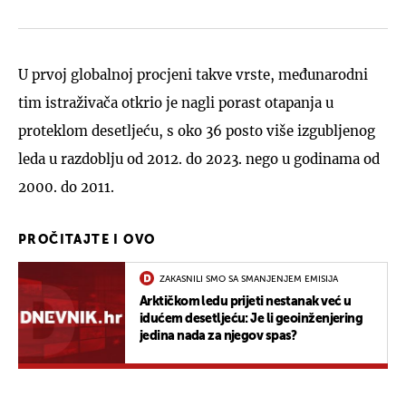
U prvoj globalnoj procjeni takve vrste, međunarodni
tim istraživača otkrio je nagli porast otapanja u
proteklom desetljeću, s oko 36 posto više izgubljenog
leda u razdoblju od 2012. do 2023. nego u godinama od
2000. do 2011.
PROČITAJTE I OVO
ZAKASNILI SMO SA SMANJENJEM EMISIJA
Arktičkom ledu prijeti nestanak već u
idućem desetljeću: Je li geoinženjering
jedina nada za njegov spas?