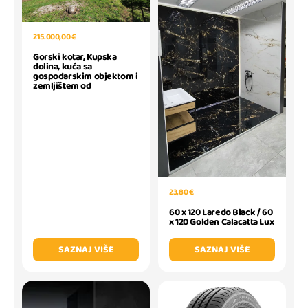
215.000,00 €
Gorski kotar, Kupska
dolina, kuća sa
gospodarskim objektom i
zemljištem od
23,80 €
60 x 120 Laredo Black / 60
x 120 Golden Calacatta Lux
SAZNAJ VIŠE
SAZNAJ VIŠE