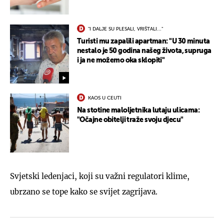
"I DALJE SU PLESALI, VRIŠTALI..."
Turisti mu zapalili apartman: "U 30 minuta
nestalo je 50 godina našeg života, supruga
i ja ne možemo oka sklopiti"
KAOS U CEUTI
Na stotine maloljetnika lutaju ulicama:
"Očajne obitelji traže svoju djecu"
Svjetski ledenjaci, koji su važni regulatori klime,
ubrzano se tope kako se svijet zagrijava.