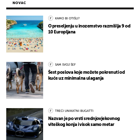
NOVAC
KAMO BI OTIŠLI?
O preseljenju u inozemstvo razmišlja 9 od
10 Europljana
SAM SVOJ ŠEF
Šest poslova koje možete pokrenuti od
kuće uz minimalna ulaganja
TREĆI UNIKATNI BUGATTI
Nazvan je po vrsti srednjovjekovnog
viteškog konja i visok samo metar