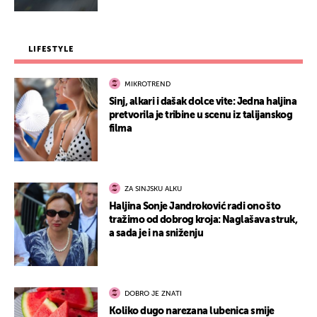
LIFESTYLE
MIKROTREND
Sinj, alkari i dašak dolce vite: Jedna haljina
pretvorila je tribine u scenu iz talijanskog
filma
ZA SINJSKU ALKU
Haljina Sonje Jandroković radi ono što
tražimo od dobrog kroja: Naglašava struk,
a sada je i na sniženju
DOBRO JE ZNATI
Koliko dugo narezana lubenica smije