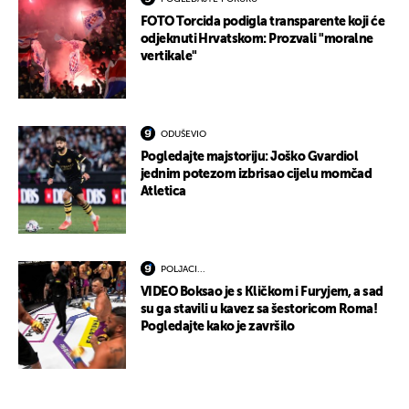
FOTO Torcida podigla transparente koji će
odjeknuti Hrvatskom: Prozvali "moralne
vertikale"
ODUŠEVIO
Pogledajte majstoriju: Joško Gvardiol
jednim potezom izbrisao cijelu momčad
Atletica
POLJACI...
VIDEO Boksao je s Kličkom i Furyjem, a sad
su ga stavili u kavez sa šestoricom Roma!
Pogledajte kako je završilo