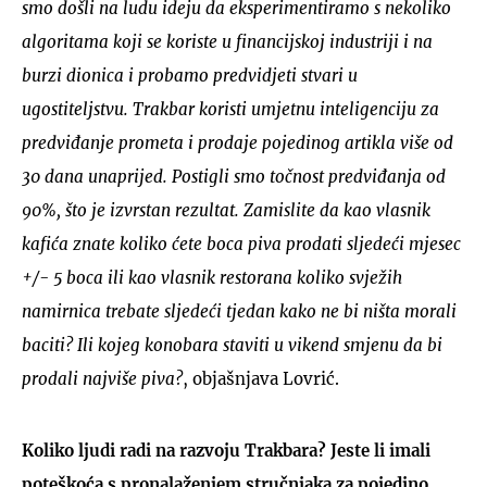
smo došli na ludu ideju da eksperimentiramo s nekoliko
algoritama koji se koriste u financijskoj industriji i na
burzi dionica i probamo predvidjeti stvari u
ugostiteljstvu. Trakbar koristi umjetnu inteligenciju za
predviđanje prometa i prodaje pojedinog artikla više od
30 dana unaprijed. Postigli smo točnost predviđanja od
90%, što je izvrstan rezultat. Zamislite da kao vlasnik
kafića znate koliko ćete boca piva prodati sljedeći mjesec
+/- 5 boca ili kao vlasnik restorana koliko svježih
namirnica trebate sljedeći tjedan kako ne bi ništa morali
baciti? Ili kojeg konobara staviti u vikend smjenu da bi
prodali najviše piva?
, objašnjava Lovrić.
Koliko ljudi radi na razvoju Trakbara? Jeste li imali
poteškoća s pronalaženjem stručnjaka za pojedino