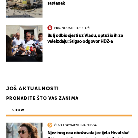
sastanak
PRAZNO MJESTO U LOŽI
Bulj odbio sjesti uz Vladu, optužio ih za
veleizdaju: Stigao odgovor HDZ-a
JOŠ AKTUALNOSTI
PRONAĐITE ŠTO VAS ZANIMA
SHOW
ČUVA USPOMENU NA NJEGA
Njezinog oca obožavala je cijela Hrvatska!