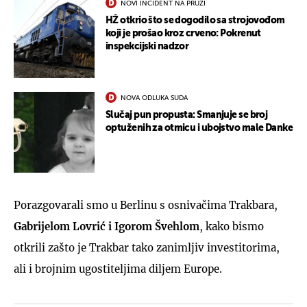
NOVI INCIDENT NA PRUZI
HŽ otkrio što se dogodilo sa strojovođom
koji je prošao kroz crveno: Pokrenut
inspekcijski nadzor
NOVA ODLUKA SUDA
Slučaj pun propusta: Smanjuje se broj
optuženih za otmicu i ubojstvo male Danke
Porazgovarali smo u Berlinu s osnivačima Trakbara,
Gabrijelom Lovrić i Igorom Švehlom
, kako bismo
otkrili zašto je Trakbar tako zanimljiv investitorima,
ali i brojnim ugostiteljima diljem Europe.