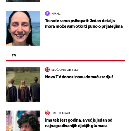
HMM…
To rade samo psihopati: Jedan detalj s
mora može vam otkriti puno o prijateljima
TV
SLUČAJNA OBITELJ
Nova TV donosi novu domaću seriju!
DALEKI GRAD
Ima tek šest godina, a već je jedan od
najnagrađivanijih dječjih glumaca