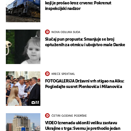
koji je prošao kroz crveno: Pokrenut
inspekcijski nadzor
NOVA ODLUKA SUDA
Slučaj pun propusta: Smanjuje se broj
optuženih za otmicu i ubojstvo male Danke
KREĆE SPEKTAKL
FOTOGALERIJA Državni vrh stigao na Alku:
Pogledajte susret Plenkovića i Milanovića
22
ČETIRI GODINE PODRŠKE
VIDEO Iznenada uklonili veliku zastavu
Ukrajine s trga: Svemu je prethodio jedan