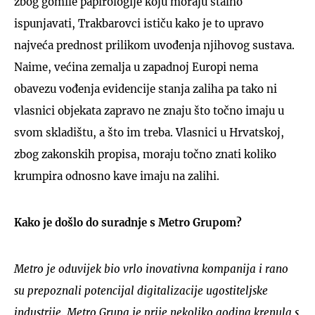
zbog gomile papirologije koju moraju stalno
ispunjavati, Trakbarovci ističu kako je to upravo
najveća prednost prilikom uvođenja njihovog sustava.
Naime, većina zemalja u zapadnoj Europi nema
obavezu vođenja evidencije stanja zaliha pa tako ni
vlasnici objekata zapravo ne znaju što točno imaju u
svom skladištu, a što im treba. Vlasnici u Hrvatskoj,
zbog zakonskih propisa, moraju točno znati koliko
krumpira odnosno kave imaju na zalihi.
Kako je došlo do suradnje s Metro Grupom?
Metro je oduvijek bio vrlo inovativna kompanija i rano
su prepoznali potencijal digitalizacije ugostiteljske
industrije. Metro Grupa je prije nekoliko godina krenula s