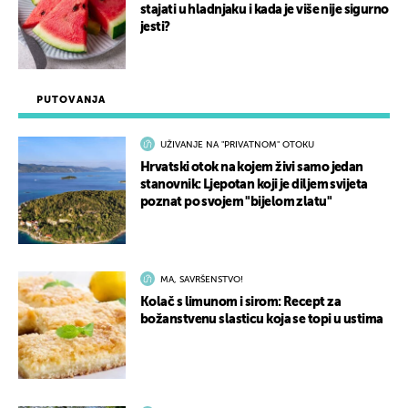
stajati u hladnjaku i kada je više nije sigurno
jesti?
PUTOVANJA
UŽIVANJE NA "PRIVATNOM" OTOKU
Hrvatski otok na kojem živi samo jedan
stanovnik: Ljepotan koji je diljem svijeta
poznat po svojem "bijelom zlatu"
MA, SAVRŠENSTVO!
Kolač s limunom i sirom: Recept za
božanstvenu slasticu koja se topi u ustima