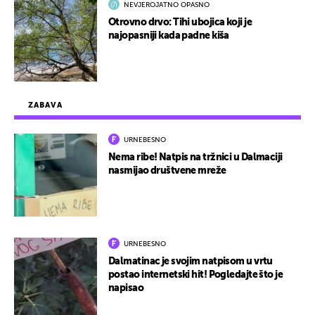
NEVJEROJATNO OPASNO
Otrovno drvo: Tihi ubojica koji je
najopasniji kada padne kiša
ZABAVA
URNEBESNO
Nema ribe! Natpis na tržnici u Dalmaciji
nasmijao društvene mreže
URNEBESNO
Dalmatinac je svojim natpisom u vrtu
postao internetski hit! Pogledajte što je
napisao