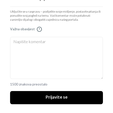
Uključite se u raspravu – podijelite svoje mišljenje, postavite pitanja ili
ponudite svoj pogled na temu. Vaš komentar može potaknuti
zanimljiv dijalog i obogatiti zajednicu našeg portala.
Važna obavijest
!
1500 znakova preostalo
Prijavite se