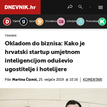
Vijesti
Sport
Showbizz
Lifestyle
Putovanja
PRETRAŽITE VIJESTI
TRAKBAR
Okladom do biznisa: Kako je
hrvatski startup umjetnom
inteligencijom oduševio
ugostitelje i hotelijere
Piše
Martina Čizmić,
25. veljače 2019. @ 10:16
KOMENTARI