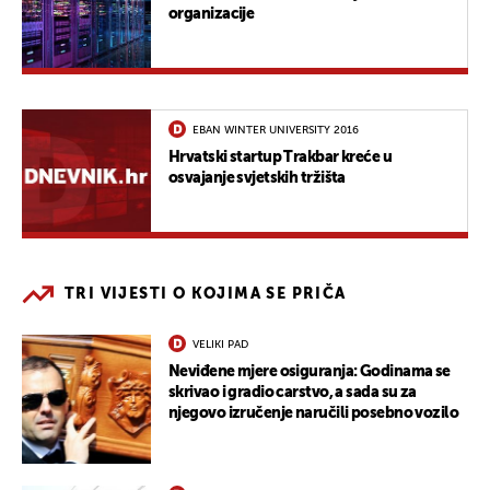
organizacije
EBAN WINTER UNIVERSITY 2016
Hrvatski startup Trakbar kreće u
osvajanje svjetskih tržišta
TRI VIJESTI O KOJIMA SE PRIČA
VELIKI PAD
Neviđene mjere osiguranja: Godinama se
skrivao i gradio carstvo, a sada su za
njegovo izručenje naručili posebno vozilo