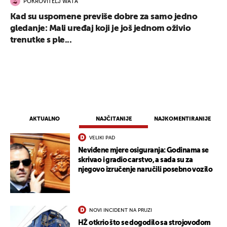
POKROVITELJ WATA
Kad su uspomene previše dobre za samo jedno
gledanje: Mali uređaj koji je još jednom oživio
trenutke s ple...
AKTUALNO
NAJČITANIJE
NAJKOMENTIRANIJE
VELIKI PAD
Neviđene mjere osiguranja: Godinama se
skrivao i gradio carstvo, a sada su za
njegovo izručenje naručili posebno vozilo
NOVI INCIDENT NA PRUZI
HŽ otkrio što se dogodilo sa strojovođom