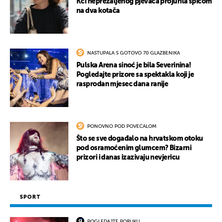
Kći neprežaljenog pjevača projurila špicom
na dva kotača
NASTUPALA S GOTOVO 70 GLAZBENIKA
Pulska Arena sinoć je bila Severinina!
Pogledajte prizore sa spektakla koji je
rasprodan mjesec dana ranije
PONOVNO POD POVEĆALOM
Što se sve događalo na hrvatskom otoku
pod osramoćenim glumcem? Bizarni
prizori i danas izazivaju nevjericu
SPORT
POGLEDAJTE PORUKU