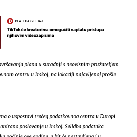
PLATI PA GLEDAJ
TikTok će kreatorima omogućiti naplatu pristupa
njihovim videozapisima
UKLJUČITE NOTIFIKACIJE
vršavanja plana u suradnji s neovisnim pružateljem
nom centru u Irskoj, na lokaciji najavljenoj prošle
ma o uspostavi trećeg podatkovnog centra u Europi
anirano poslovanje u Irskoj. Selidba podataka
a počinje ove godine, a bit će nastavljena i u