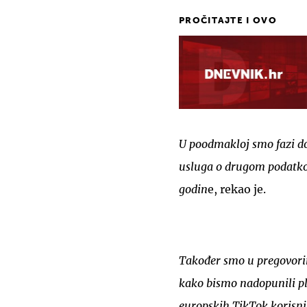
PROČITAJTE I OVO
U poodmakloj smo fazi do
usluga o drugom podatkov
godin
e, rekao je.
Također smo u pregovori
kako bismo nadopunili pl
europskih TikTok korisnik