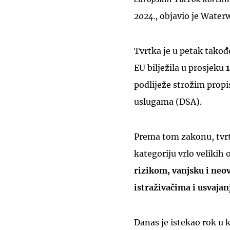
2024.,
objavio je Water
Tvrtka je u petak takođe
EU bilježila u prosjeku
1
podliježe strožim propi
uslugama (DSA).
Prema tom zakonu, tvrtk
kategoriju vrlo velikih 
rizikom, vanjsku i neov
istraživačima i usvaja
Danas je istekao rok u 