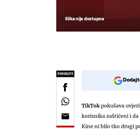
Slika nije dostupna
PODIJELITE
Dodajt
TikTok
pokušava uvjerit
korisnika zaštićeni i d
Kine ni bilo tko drugi 