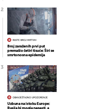
RASTE BROJ MRTVIH
Broj zaraženih prvi put
premašio četiri tisuće: Širi se
smrtonosna epidemija
OBAVJEŠTAJNO UPOZORENJE
Uzbuna na istoku Europe:
Rusija bi mogla napasti, a