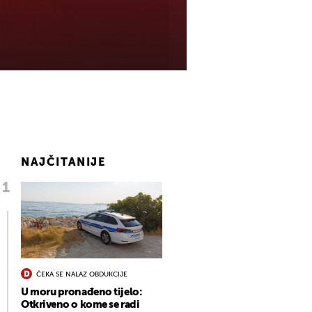
NAJČITANIJE
ČEKA SE NALAZ OBDUKCIJE
U moru pronađeno tijelo:
Otkriveno o kome se radi