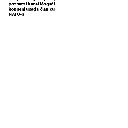
poznato i kada! Moguć i
kopneni upad u članicu
NATO-a