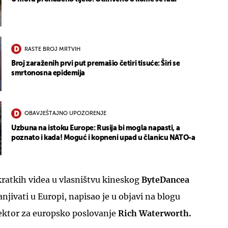
RASTE BROJ MRTVIH
Broj zaraženih prvi put premašio četiri tisuće: Širi se
smrtonosna epidemija
OBAVJEŠTAJNO UPOZORENJE
Uzbuna na istoku Europe: Rusija bi mogla napasti, a
poznato i kada! Moguć i kopneni upad u članicu NATO-a
 kratkih videa u vlasništvu kineskog
ByteDancea
njivati u Europi, napisao je u objavi na blogu
ektor za europsko poslovanje
Rich Waterworth.