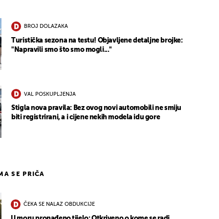
BROJ DOLAZAKA
Turistička sezona na testu! Objavljene detaljne brojke:
"Napravili smo što smo mogli..."
VAL POSKUPLJENJA
Stigla nova pravila: Bez ovog novi automobili ne smiju
biti registrirani, a i cijene nekih modela idu gore
IMA SE PRIČA
ČEKA SE NALAZ OBDUKCIJE
U moru pronađeno tijelo: Otkriveno o kome se radi