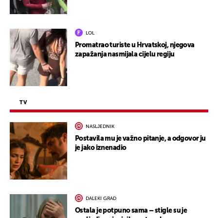
LOL
Promatrao turiste u Hrvatskoj, njegova
zapažanja nasmijala cijelu regiju
TV
NASLJEDNIK
Postavila mu je važno pitanje, a odgovor ju
je jako iznenadio
DALEKI GRAD
Ostala je potpuno sama – stigle su je