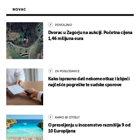
NOVAC
POVOLJNO
Dvorac u Zagorju na aukciji. Početna cijena
1,46 milijuna eura
ZA POSLODAVCE
Kako ispravno dati nekome otkaz i izbjeći
najčešće pogreške te sudske sporove
KAMO BI OTIŠLI?
O preseljenju u inozemstvo razmišlja 9 od
10 Europljana