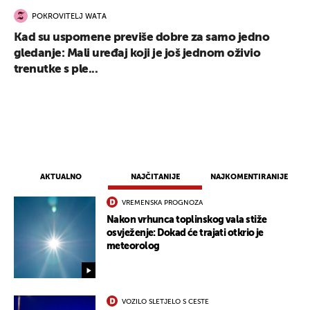
POKROVITELJ WATA
Kad su uspomene previše dobre za samo jedno
gledanje: Mali uređaj koji je još jednom oživio
trenutke s ple...
AKTUALNO
NAJČITANIJE
NAJKOMENTIRANIJE
VREMENSKA PROGNOZA
Nakon vrhunca toplinskog vala stiže
osvježenje: Dokad će trajati otkrio je
meteorolog
VOZILO SLETJELO S CESTE