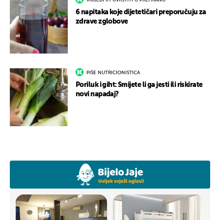
VRIJEDI IH UVRSTITI U PREHRANU
6 napitaka koje dijetetičari preporučuju za
zdrave zglobove
PIŠE NUTRICIONISTICA
Poriluk i giht: Smijete li ga jesti ili riskirate
novi napadaj?