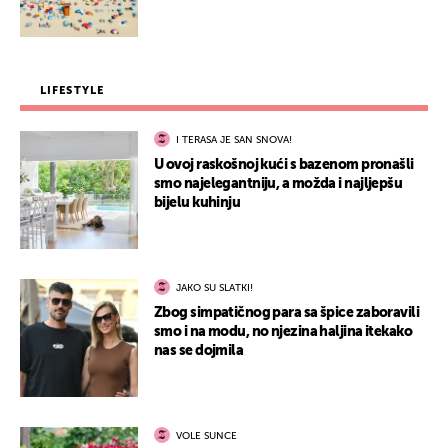
LIFESTYLE
I TERASA JE SAN SNOVA!
U ovoj raskošnoj kući s bazenom pronašli
smo najelegantniju, a možda i najljepšu
bijelu kuhinju
JAKO SU SLATKI!
Zbog simpatičnog para sa špice zaboravili
smo i na modu, no njezina haljina itekako
nas se dojmila
VOLE SUNCE