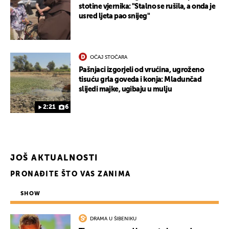
stotine vjernika: "Stalno se rušila, a onda je
usred ljeta pao snijeg"
UKLJUČITE NOTIFIKACIJE
OČAJ STOČARA
Pašnjaci izgorjeli od vrućina, ugroženo
tisuću grla goveda i konja: Mladunčad
slijedi majke, ugibaju u mulju
2:21
6
JOŠ AKTUALNOSTI
PRONAĐITE ŠTO VAS ZANIMA
SHOW
DRAMA U ŠIBENIKU