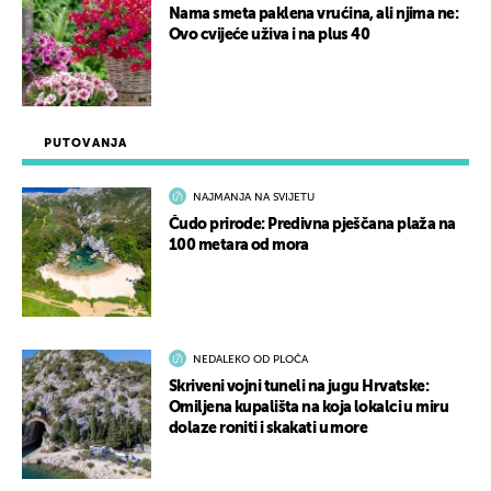
Nama smeta paklena vrućina, ali njima ne:
Ovo cvijeće uživa i na plus 40
PUTOVANJA
NAJMANJA NA SVIJETU
Čudo prirode: Predivna pješčana plaža na
100 metara od mora
NEDALEKO OD PLOČA
Skriveni vojni tuneli na jugu Hrvatske:
Omiljena kupališta na koja lokalci u miru
dolaze roniti i skakati u more