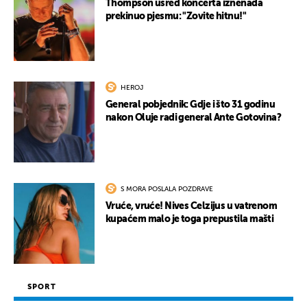
Thompson usred koncerta iznenada
prekinuo pjesmu: "Zovite hitnu!"
HEROJ
General pobjednik: Gdje i što 31 godinu
nakon Oluje radi general Ante Gotovina?
S MORA POSLALA POZDRAVE
Vruće, vruće! Nives Celzijus u vatrenom
kupaćem malo je toga prepustila mašti
SPORT