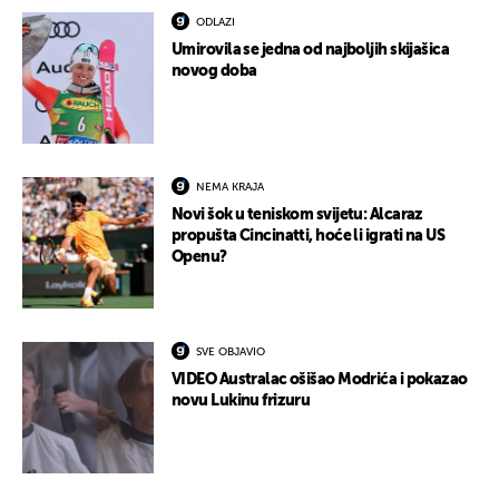
ODLAZI
Umirovila se jedna od najboljih skijašica
novog doba
NEMA KRAJA
Novi šok u teniskom svijetu: Alcaraz
propušta Cincinatti, hoće li igrati na US
Openu?
SVE OBJAVIO
VIDEO Australac ošišao Modrića i pokazao
novu Lukinu frizuru