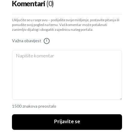
Komentari
(0)
Uključite se u raspravu – podijelite svoje mišljenje, postavite pitanja ili
ponudite svoj pogled na temu. Vaš komentar može potaknuti
zanimljiv dijalog i obogatiti zajednicu našeg portala.
Važna obavijest
!
1500 znakova preostalo
Prijavite se