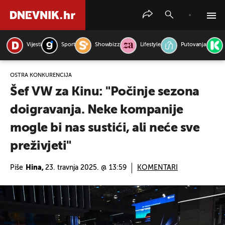
Vijesti
Sport
Showbizz
Lifestyle
Putovanja
PRETRAŽITE VIJESTI
OŠTRA KONKURENCIJA
Šef VW za Kinu: "Počinje sezona
doigravanja. Neke kompanije
mogle bi nas sustići, ali neće sve
preživjeti"
Piše
Hina,
23. travnja 2025. @ 13:59
KOMENTARI