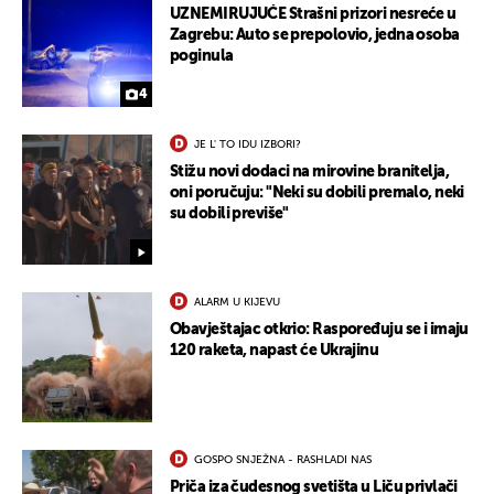
UZNEMIRUJUĆE Strašni prizori nesreće u
Zagrebu: Auto se prepolovio, jedna osoba
poginula
4
JE L' TO IDU IZBORI?
Stižu novi dodaci na mirovine branitelja,
oni poručuju: "Neki su dobili premalo, neki
su dobili previše"
ALARM U KIJEVU
Obavještajac otkrio: Raspoređuju se i imaju
120 raketa, napast će Ukrajinu
GOSPO SNJEŽNA - RASHLADI NAS
Priča iza čudesnog svetišta u Liču privlači