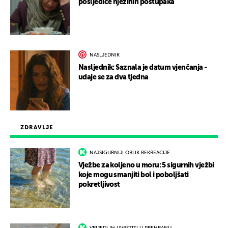
posljedice njezinih postupaka
NASLJEDNIK
Nasljednik: Saznala je datum vjenčanja -
udaje se za dva tjedna
ZDRAVLJE
NAJSIGURNIJI OBLIK REKREACIJE
Vježbe za koljeno u moru: 5 sigurnih vježbi
koje mogu smanjiti bol i poboljšati
pokretljivost