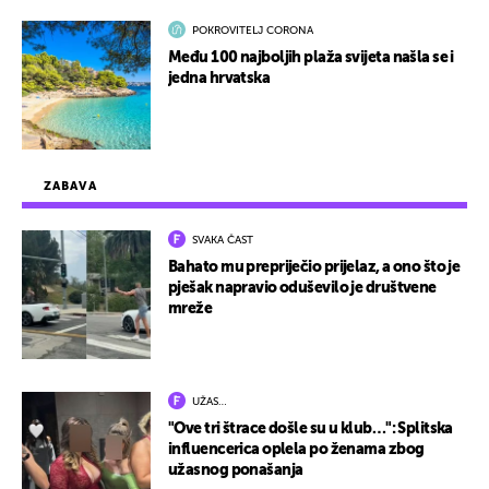
POKROVITELJ CORONA
Među 100 najboljih plaža svijeta našla se i
jedna hrvatska
ZABAVA
SVAKA ČAST
Bahato mu prepriječio prijelaz, a ono što je
pješak napravio oduševilo je društvene
mreže
UŽAS…
"Ove tri štrace došle su u klub…": Splitska
influencerica oplela po ženama zbog
užasnog ponašanja