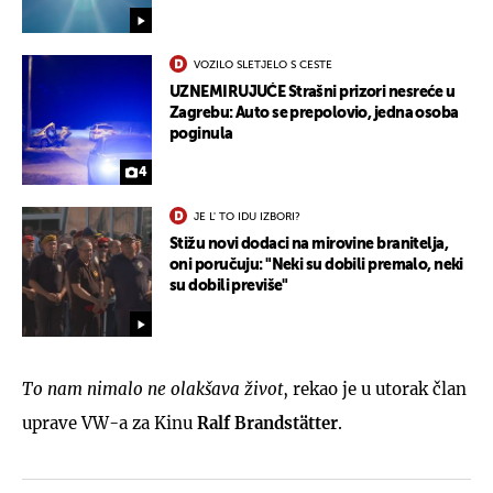
VOZILO SLETJELO S CESTE
UZNEMIRUJUĆE Strašni prizori nesreće u
Zagrebu: Auto se prepolovio, jedna osoba
poginula
4
JE L' TO IDU IZBORI?
Stižu novi dodaci na mirovine branitelja,
oni poručuju: "Neki su dobili premalo, neki
su dobili previše"
To nam nimalo ne olakšava život
, rekao je u utorak član
uprave VW-a za Kinu
Ralf Brandstätter
.