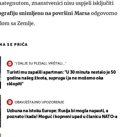
i nategnutom, znanstvenici nisu uspjeli isključiti
ografiju snimljenu na površini Marsa
odgovorno
tlom sa Zemlje.
IMA SE PRIČA
"I DALJE SU PLESALI, VRIŠTALI..."
Turisti mu zapalili apartman: "U 30 minuta nestalo je 50
godina našeg života, supruga i ja ne možemo oka
sklopiti"
OBAVJEŠTAJNO UPOZORENJE
Uzbuna na istoku Europe: Rusija bi mogla napasti, a
poznato i kada! Moguć i kopneni upad u članicu NATO-a