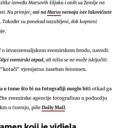
zlike između Marsovih šiljaka i onih sa Zemlje na
ozi. Na primjer,
oni na
Marsu
nemaju iste lukovičaste
. Također su ponekad nazubljeni, dok kopneni
je.
eč o izvanzemaljskom svemirskom brodu, navodi:
šiljci svemirski otpad
, ali ništa se ne može isključiti
.
 "kotači" vjerojatno zaseban fenomen.
 o tome što bi na fotografiji moglo biti
otkad ga
ičke svemirske agencije fotografirao u podnožju
km u travnju, piše
Daily Mail
.
kamen koji je vidjela