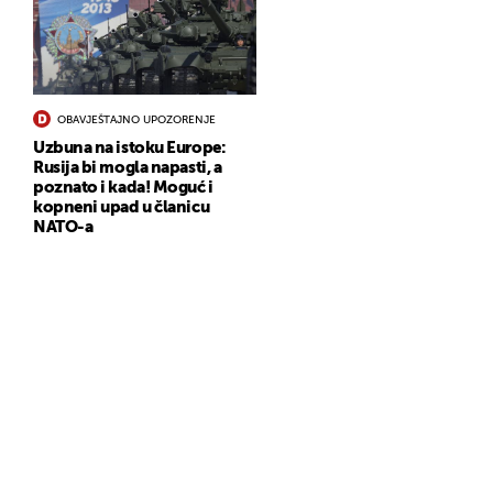
OBAVJEŠTAJNO UPOZORENJE
Uzbuna na istoku Europe:
Rusija bi mogla napasti, a
poznato i kada! Moguć i
kopneni upad u članicu
NATO-a