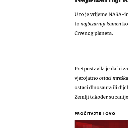
U to je vrijeme NASA-in
to
najbizarniji kamen
koj
Crvenog planeta.
Pretpostavila je da bi za
vjerojatno
ostaci
mreška
ostaci dinosaura ili dij
Zemlji također su ranij
PROČITAJTE I OVO