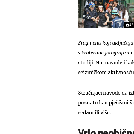
14
Fragmenti koji uključuju
s kraterima fotografirani
studiji. No, navode i k
seizmičkom aktivnošć
Stručnjaci navode da iz
poznato kao
pješčani ši
sedam ili više.
Vrlo neobičn