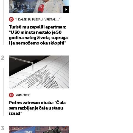
"I DALJE SU PLESALI, VRIŠTALI..."
Turisti mu zapalili apartman:
"U 30 minuta nestalo je 50
godina našeg života, supruga
i ja ne možemo oka sklopiti"
PRIMORJE
Potres zatresao obalu: "Čula
sam razbijanje čaša u stanu
iznad"