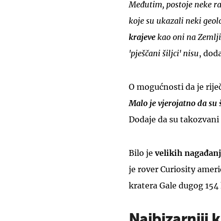
Međutim, postoje neke ra
koje su ukazali neki geol
krajeve
kao oni na Zemlji
'pješčani šiljci' nisu
, doda
O mogućnosti da je rij
Malo je vjerojatno da su 
Dodaje da su takozvani
Bilo je
velikih nagađanja
je rover Curiosity amer
kratera Gale dugog 154 
Najbizarniji 