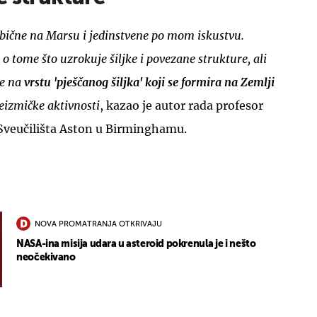
obične na Marsu i jedinstvene po mom iskustvu.
 tome što uzrokuje šiljke i povezane strukture, ali
je na
vrstu 'pješčanog šiljka' koji se formira na Zemlji
eizmičke aktivnosti
, kazao je autor rada profesor
UKLJUČITE NOTIFIKACIJE
Sveučilišta Aston u Birminghamu.
NOVA PROMATRANJA OTKRIVAJU
NASA-ina misija udara u asteroid pokrenula je i nešto
neočekivano