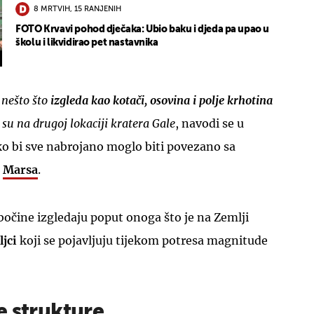
8 MRTVIH, 15 RANJENIH
FOTO Krvavi pohod dječaka: Ubio baku i djeda pa upao u
školu i likvidirao pet nastavnika
 nešto što
izgleda kao kotači, osovina i polje krhotina
 su na drugoj lokaciji kratera Gale
, navodi se u
ako bi sve nabrojano moglo biti povezano sa
u
Marsa
.
bočine izgledaju poput onoga što je na Zemlji
ljci
koji se pojavljuju tijekom potresa magnitude
e strukture