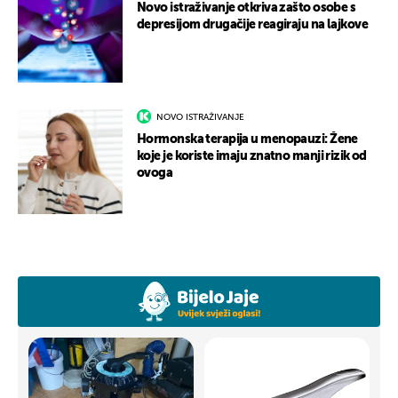
Novo istraživanje otkriva zašto osobe s
depresijom drugačije reagiraju na lajkove
NOVO ISTRAŽIVANJE
Hormonska terapija u menopauzi: Žene
koje je koriste imaju znatno manji rizik od
ovoga