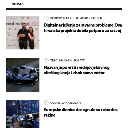
NOVAC
POKROVITELJ PHILIP MORRIS ZAGREB
Digitalna rješenja za stvarne probleme: Dva
hrvatska projekta dobila potporu za razvoj
TREĆI UNIKATNI BUGATTI
Nazvan je po vrsti srednjovjekovnog
viteškog konja i visok samo metar
OVO JE 10 NAJBOLJIH
Europske dionice dosegnule su rekordne
razine