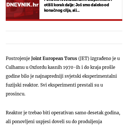
otišli korak dalje: Još smo daleko od
konačnog cilja, ali...
Postrojenje
Joint European Torus
(JET) izgrađeno je u
Culhamu u Oxfordu kasnih 1970-ih i do kraja prošle
godine bilo je najnapredniji svjetski eksperimentalni
fuzijski reaktor. Svi eksperimenti prestali su u
prosincu.
Reaktor je trebao biti operativan samo desetak godina,
ali ponovljeni uspjesi doveli su do produljenja