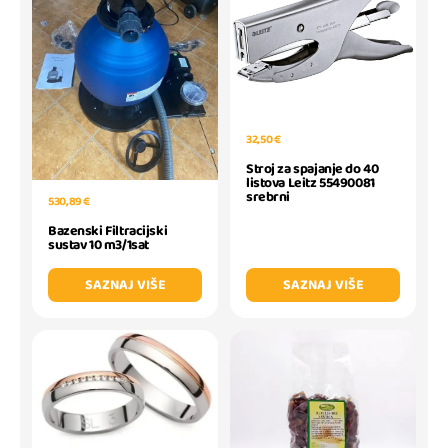
32,50 €
Stroj za spajanje do 40
listova Leitz 55490081
srebrni
530,89 €
Bazenski Filtracijski
sustav 10 m3/1sat
SAZNAJ VIŠE
SAZNAJ VIŠE