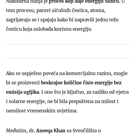
Nuklearna fuzija je
proces koji daje energiju Suncu.
U
tom procesu, parovi sićušnih čestica, atoma,
zagrijavaju se i spajaju kako bi napravili jednu težu
česticu koja oslobađa korisnu energiju.
Ako se uspješno poveća na komercijalnu razinu, mogle
bi se proizvesti
beskrajne količine čiste energije bez
emisija ugljika.
I ono što je ključno, za razliku od vjetra
i solarne energije, ne bi bila prepuštena na milost i
nemilost vremenskim uvjetima.
Međutim, dr
. Aneeqa Khan
sa Sveučilišta u