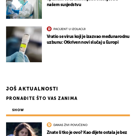
našem susjedstvu
PACIJENT U IZOLACIJI
Vratio se virus koji je izazvao međunarodnu
uzbunu: Otkriven novi slučaj u Europi
JOŠ AKTUALNOSTI
PRONAĐITE ŠTO VAS ZANIMA
SHOW
DANAS ŽIVI POVUČENO
Znate li tko je ovo? Kao dijete ostala je bez