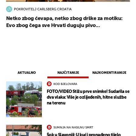
POKROVITELJ CARLSBERG CROATIA
Netko zbog ćevapa, netko zbog drške za motiku:
Evo zbog čega sve Hrvati duguju pivo...
AKTUALNO
NAJČITANIJE
NAJKOMENTIRANIJE
KOD BJELOVARA
FOTO/VIDEO Stižu prve snimke! Sudarila se
dva vlaka: Više je ozlijeđenih, hitne službe
na terenu
UKLJUČITE NOTIFIKACIJE
SUMNJA NA NASILNU SMRT
Šok u Slavoniji: U kući pronađeno tijelo