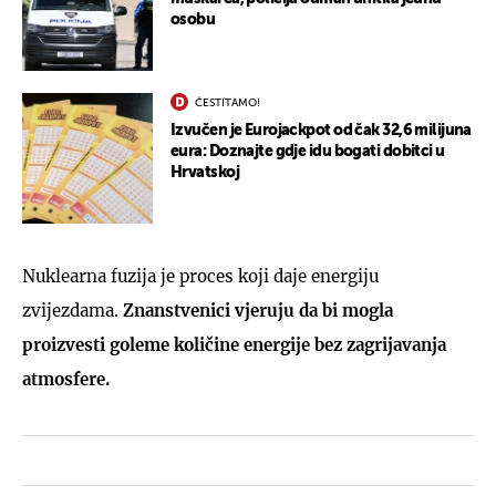
osobu
ČESTITAMO!
Izvučen je Eurojackpot od čak 32,6 milijuna
eura: Doznajte gdje idu bogati dobitci u
Hrvatskoj
Nuklearna fuzija je proces koji daje energiju
zvijezdama.
Znanstvenici vjeruju da bi mogla
proizvesti goleme količine energije bez zagrijavanja
atmosfere.