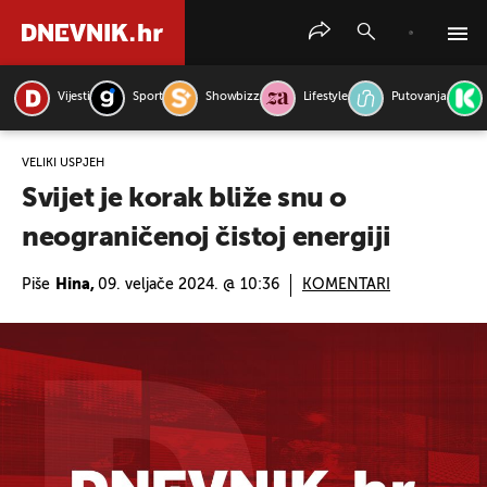
Vijesti
Sport
Showbizz
Lifestyle
Putovanja
PRETRAŽITE VIJESTI
VELIKI USPJEH
Svijet je korak bliže snu o
neograničenoj čistoj energiji
Piše
Hina,
09. veljače 2024. @ 10:36
KOMENTARI