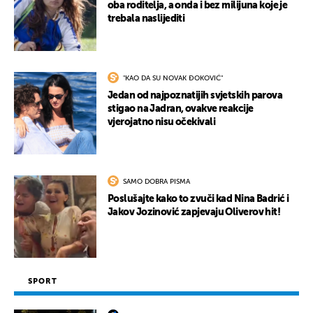
oba roditelja, a onda i bez milijuna koje je
trebala naslijediti
"KAO DA SU NOVAK ĐOKOVIĆ"
Jedan od najpoznatijih svjetskih parova
stigao na Jadran, ovakve reakcije
vjerojatno nisu očekivali
SAMO DOBRA PISMA
Poslušajte kako to zvuči kad Nina Badrić i
Jakov Jozinović zapjevaju Oliverov hit!
SPORT