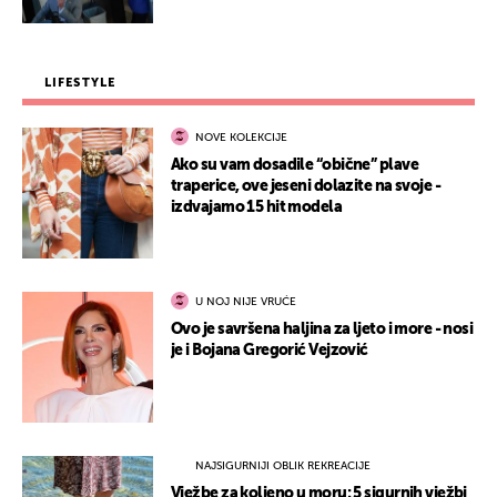
LIFESTYLE
NOVE KOLEKCIJE
Ako su vam dosadile “obične” plave
traperice, ove jeseni dolazite na svoje -
izdvajamo 15 hit modela
U NOJ NIJE VRUĆE
Ovo je savršena haljina za ljeto i more - nosi
je i Bojana Gregorić Vejzović
NAJSIGURNIJI OBLIK REKREACIJE
Vježbe za koljeno u moru: 5 sigurnih vježbi