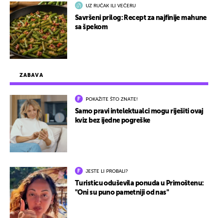
UZ RUČAK ILI VEČERU
Savršeni prilog: Recept za najfinije mahune
sa špekom
ZABAVA
POKAŽITE ŠTO ZNATE!
Samo pravi intelektualci mogu riješiti ovaj
kviz bez ijedne pogreške
JESTE LI PROBALI?
Turisticu oduševila ponuda u Primoštenu:
"Oni su puno pametniji od nas"