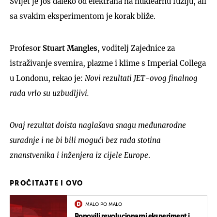
Svijet je još daleko od elektrana na nuklearnu fuziju, ali
sa svakim eksperimentom je korak bliže.
Profesor
Stuart Mangles
, voditelj Zajednice za
istraživanje svemira, plazme i klime s Imperial Collega
u Londonu, rekao je:
Novi rezultati JET-ovog finalnog
rada vrlo su uzbudljivi.
Ovaj rezultat doista naglašava snagu međunarodne
suradnje i ne bi bili mogući bez rada stotina
znanstvenika i inženjera iz cijele Europe
.
PROČITAJTE I OVO
MALO PO MALO
Ponovili revolucionarni eksperiment i