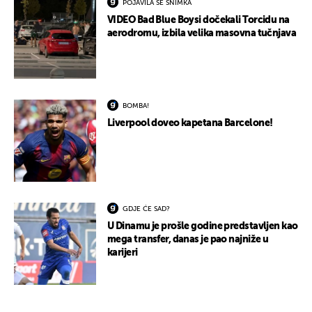
POJAVILA SE SNIMKA
VIDEO Bad Blue Boysi dočekali Torcidu na
aerodromu, izbila velika masovna tučnjava
BOMBA!
Liverpool doveo kapetana Barcelone!
GDJE ĆE SAD?
U Dinamu je prošle godine predstavljen kao
mega transfer, danas je pao najniže u
karijeri