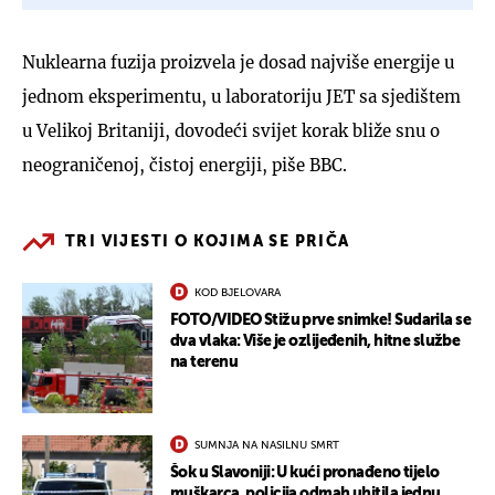
Nuklearna fuzija proizvela je dosad najviše energije u
jednom eksperimentu, u laboratoriju JET sa sjedištem
u Velikoj Britaniji, dovodeći svijet korak bliže snu o
neograničenoj, čistoj energiji, piše BBC.
TRI VIJESTI O KOJIMA SE PRIČA
KOD BJELOVARA
FOTO/VIDEO Stižu prve snimke! Sudarila se
dva vlaka: Više je ozlijeđenih, hitne službe
na terenu
SUMNJA NA NASILNU SMRT
Šok u Slavoniji: U kući pronađeno tijelo
muškarca, policija odmah uhitila jednu