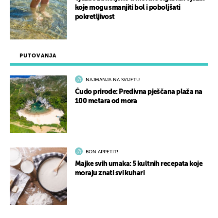
koje mogu smanjiti bol i poboljšati
pokretljivost
PUTOVANJA
NAJMANJA NA SVIJETU
Čudo prirode: Predivna pješčana plaža na
100 metara od mora
BON APPETIT!
Majke svih umaka: 5 kultnih recepata koje
moraju znati svi kuhari