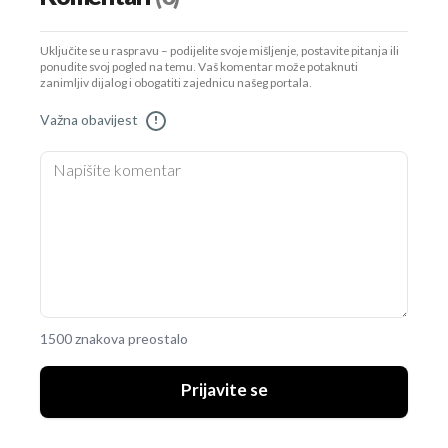
Uključite se u raspravu – podijelite svoje mišljenje, postavite pitanja ili
ponudite svoj pogled na temu. Vaš komentar može potaknuti
zanimljiv dijalog i obogatiti zajednicu našeg portala.
Važna obavijest
!
1500 znakova preostalo
Prijavite se