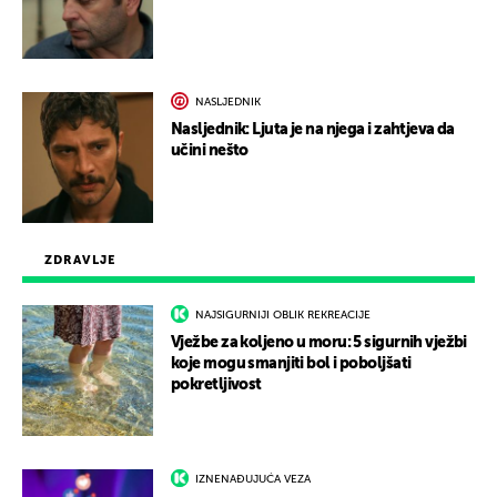
NASLJEDNIK
Nasljednik: Ljuta je na njega i zahtjeva da
učini nešto
ZDRAVLJE
NAJSIGURNIJI OBLIK REKREACIJE
Vježbe za koljeno u moru: 5 sigurnih vježbi
koje mogu smanjiti bol i poboljšati
pokretljivost
IZNENAĐUJUĆA VEZA