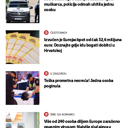
muškarca, policija odmah uhitila jednu
osobu
ČESTITAMO!
Izvučen je Eurojackpot od čak 32,6 milijuna
eura: Doznajte gdje idu bogati dobitci u
Hrvatskoj
U ZAGORJU
Teška prometna nesreća! Jedna osoba
poginula
ŠIRE GA KOMARCI
Više od 240 osoba diljem Europe zaraženo
opasnim virusom: Najviše slučajeva u