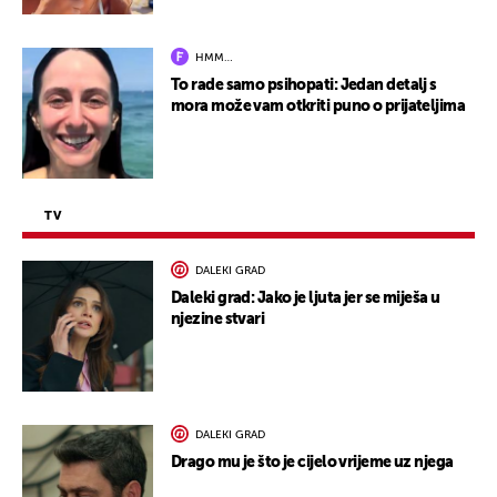
HMM…
To rade samo psihopati: Jedan detalj s
mora može vam otkriti puno o prijateljima
TV
DALEKI GRAD
Daleki grad: Jako je ljuta jer se miješa u
njezine stvari
DALEKI GRAD
Drago mu je što je cijelo vrijeme uz njega