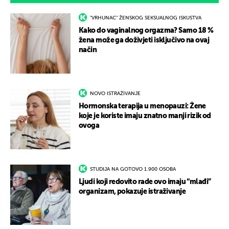
"VRHUNAC" ŽENSKOG SEKSUALNOG ISKUSTVA
Kako do vaginalnog orgazma? Samo 18 %
žena može ga doživjeti isključivo na ovaj
način
NOVO ISTRAŽIVANJE
Hormonska terapija u menopauzi: Žene
koje je koriste imaju znatno manji rizik od
ovoga
STUDIJA NA GOTOVO 1.900 OSOBA
Ljudi koji redovito rade ovo imaju “mlađi”
organizam, pokazuje istraživanje