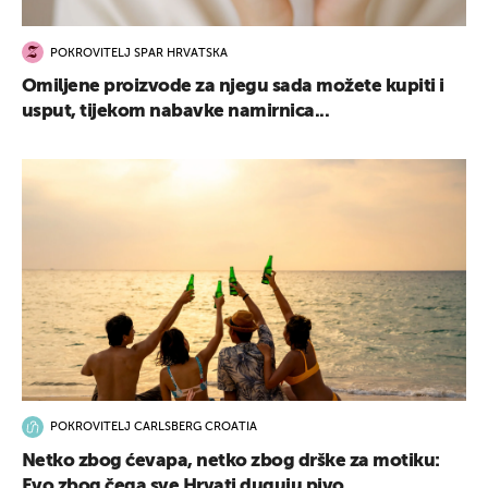
POKROVITELJ SPAR HRVATSKA
Omiljene proizvode za njegu sada možete kupiti i
usput, tijekom nabavke namirnica...
POKROVITELJ CARLSBERG CROATIA
Netko zbog ćevapa, netko zbog drške za motiku:
Evo zbog čega sve Hrvati duguju pivo...