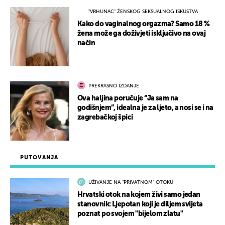
"VRHUNAC" ŽENSKOG SEKSUALNOG ISKUSTVA
Kako do vaginalnog orgazma? Samo 18 %
žena može ga doživjeti isključivo na ovaj
način
PREKRASNO IZDANJE
Ova haljina poručuje “Ja sam na
godišnjem”, idealna je za ljeto, a nosi se i na
zagrebačkoj špici
PUTOVANJA
UŽIVANJE NA "PRIVATNOM" OTOKU
Hrvatski otok na kojem živi samo jedan
stanovnik: Ljepotan koji je diljem svijeta
poznat po svojem "bijelom zlatu"