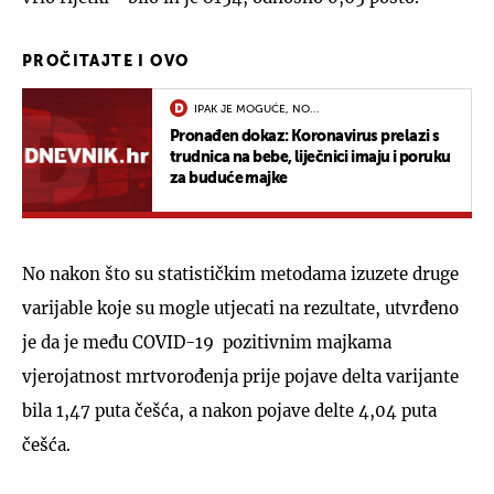
PROČITAJTE I OVO
IPAK JE MOGUĆE, NO...
Pronađen dokaz: Koronavirus prelazi s
trudnica na bebe, liječnici imaju i poruku
za buduće majke
No nakon što su statističkim metodama izuzete druge
varijable koje su mogle utjecati na rezultate, utvrđeno
je da je među COVID-19 pozitivnim majkama
vjerojatnost mrtvorođenja prije pojave delta varijante
bila 1,47 puta češća, a nakon pojave delte 4,04 puta
češća.