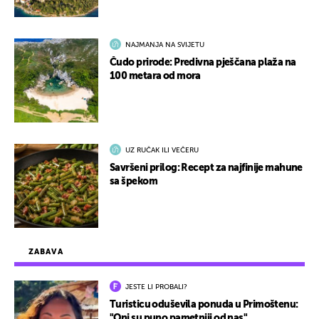
NAJMANJA NA SVIJETU
Čudo prirode: Predivna pješčana plaža na
100 metara od mora
UZ RUČAK ILI VEČERU
Savršeni prilog: Recept za najfinije mahune
sa špekom
ZABAVA
JESTE LI PROBALI?
Turisticu oduševila ponuda u Primoštenu:
"Oni su puno pametniji od nas"