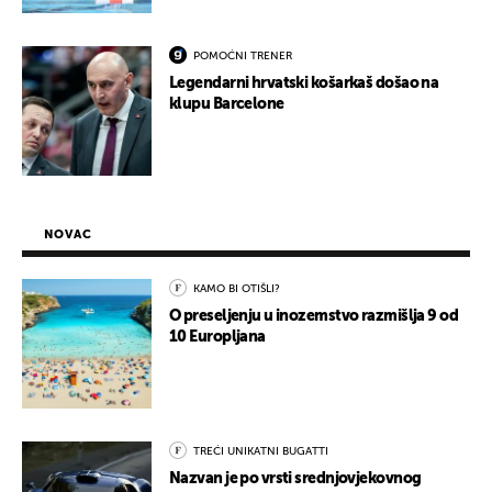
POMOĆNI TRENER
Legendarni hrvatski košarkaš došao na
klupu Barcelone
NOVAC
KAMO BI OTIŠLI?
O preseljenju u inozemstvo razmišlja 9 od
10 Europljana
TREĆI UNIKATNI BUGATTI
Nazvan je po vrsti srednjovjekovnog