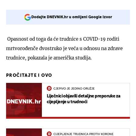
Dodajte DNEVNIK.hr u omiljeni Google izvor
Opasnost od toga da će trudnice s COVID-19 roditi
mrtvorođenče dvostruko je veća u odnosu na zdrave
trudnice, pokazala je američka studija.
PROČITAJTE I OVO
CJEPIVO JE JEDINO ORUŽJE
Liječnici objavili detaljne preporuke za
cijepljenje u trudnoći
CIJEPLJENJE TRUDNICA PROTIV KORONE