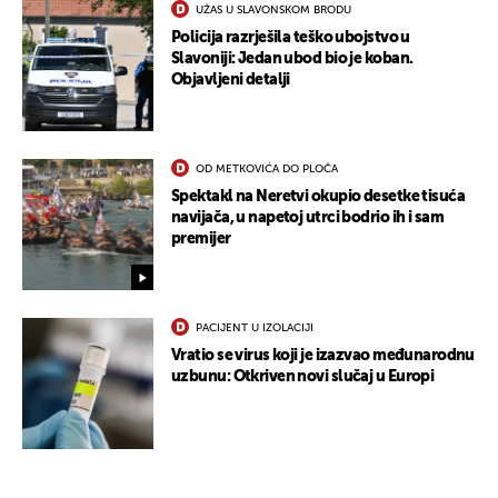
UŽAS U SLAVONSKOM BRODU
UKLJUČITE NOTIFIKACIJE
Policija razrješila teško ubojstvo u
Slavoniji: Jedan ubod bio je koban.
Objavljeni detalji
OD METKOVIĆA DO PLOČA
Spektakl na Neretvi okupio desetke tisuća
navijača, u napetoj utrci bodrio ih i sam
premijer
PACIJENT U IZOLACIJI
Vratio se virus koji je izazvao međunarodnu
uzbunu: Otkriven novi slučaj u Europi