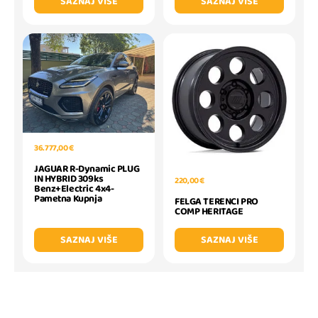
SAZNAJ VIŠE
SAZNAJ VIŠE
36.777,00 €
JAGUAR R-Dynamic PLUG
IN HYBRID 309ks
220,00 €
Benz+Electric 4x4-
Pametna Kupnja
FELGA TERENCI PRO
COMP HERITAGE
SAZNAJ VIŠE
SAZNAJ VIŠE