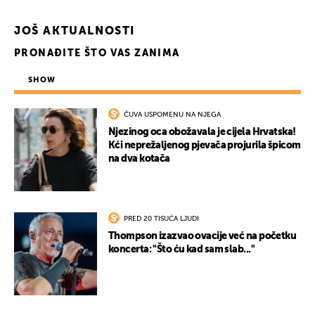
JOŠ AKTUALNOSTI
PRONAĐITE ŠTO VAS ZANIMA
SHOW
ČUVA USPOMENU NA NJEGA
Njezinog oca obožavala je cijela Hrvatska!
Kći neprežaljenog pjevača projurila špicom
na dva kotača
PRED 20 TISUĆA LJUDI
Thompson izazvao ovacije već na početku
koncerta: "Što ću kad sam slab..."