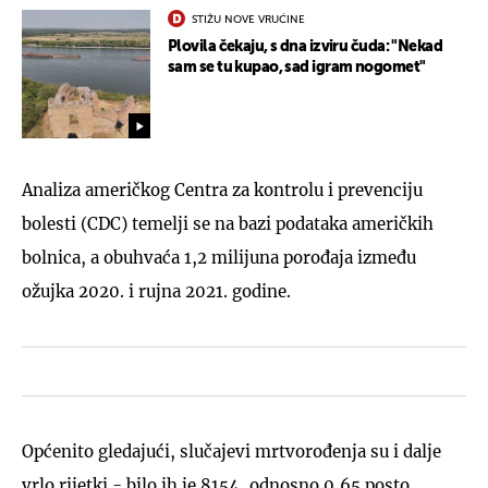
STIŽU NOVE VRUĆINE
Plovila čekaju, s dna izviru čuda: "Nekad
sam se tu kupao, sad igram nogomet"
Analiza američkog Centra za kontrolu i prevenciju
bolesti (CDC) temelji se na bazi podataka američkih
bolnica, a obuhvaća 1,2 milijuna porođaja između
ožujka 2020. i rujna 2021. godine.
Općenito gledajući, slučajevi mrtvorođenja su i dalje
vrlo rijetki - bilo ih je 8154, odnosno 0,65 posto.