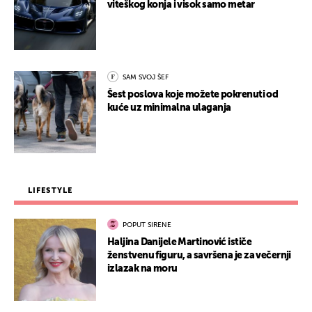
viteškog konja i visok samo metar
SAM SVOJ ŠEF
Šest poslova koje možete pokrenuti od
kuće uz minimalna ulaganja
LIFESTYLE
POPUT SIRENE
Haljina Danijele Martinović ističe
ženstvenu figuru, a savršena je za večernji
izlazak na moru