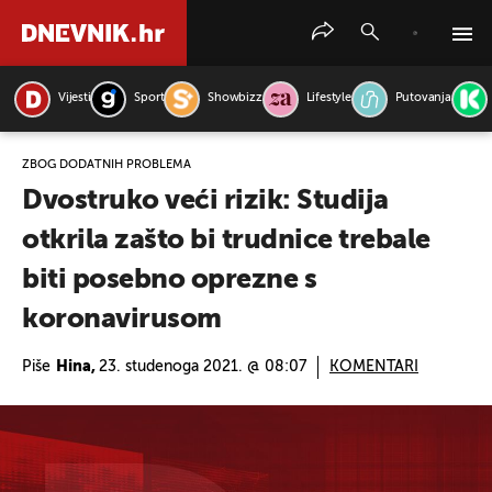
Vijesti
Sport
Showbizz
Lifestyle
Putovanja
PRETRAŽITE VIJESTI
ZBOG DODATNIH PROBLEMA
Dvostruko veći rizik: Studija
otkrila zašto bi trudnice trebale
biti posebno oprezne s
koronavirusom
Piše
Hina,
23. studenoga 2021. @ 08:07
KOMENTARI