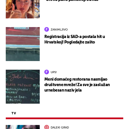
ZANIMLJIVO
Registracija iz SAD-a postala hit u
Hrvatskoj! Pogledajte zašto
UPS!
Meni domaćeg restorana nasmijao
društvene mreže! Za sve je zaslužan
urnebesan naziv jela
TV
DALEKI GRAD