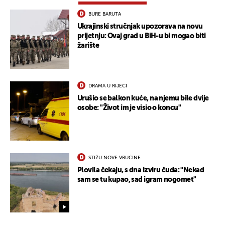
BURE BARUTA
Ukrajinski stručnjak upozorava na novu
prijetnju: Ovaj grad u BiH-u bi mogao biti
žarište
DRAMA U RIJECI
Urušio se balkon kuće, na njemu bile dvije
osobe: "Život im je visio o koncu"
STIŽU NOVE VRUĆINE
Plovila čekaju, s dna izviru čuda: "Nekad
sam se tu kupao, sad igram nogomet"