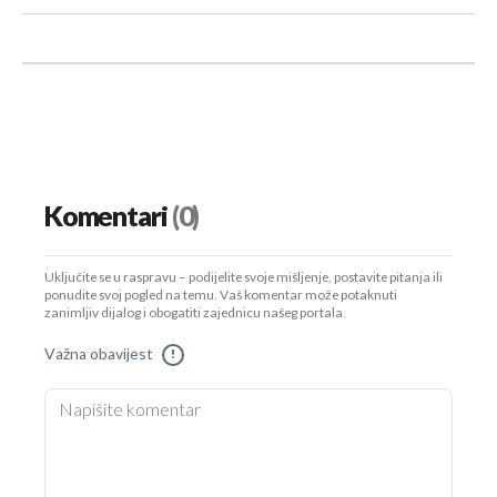
Komentari
(0)
Uključite se u raspravu – podijelite svoje mišljenje, postavite pitanja ili
ponudite svoj pogled na temu. Vaš komentar može potaknuti
zanimljiv dijalog i obogatiti zajednicu našeg portala.
Važna obavijest
!