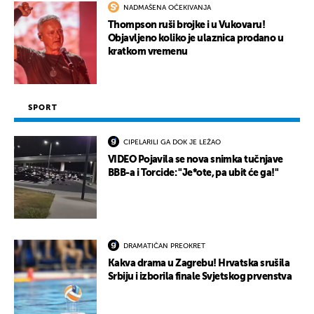
NADMAŠENA OČEKIVANJA
Thompson ruši brojke i u Vukovaru!
Objavljeno koliko je ulaznica prodano u
kratkom vremenu
SPORT
CIPELARILI GA DOK JE LEŽAO
VIDEO Pojavila se nova snimka tučnjave
BBB-a i Torcide: "Je*ote, pa ubit će ga!"
DRAMATIČAN PREOKRET
Kakva drama u Zagrebu! Hrvatska srušila
Srbiju i izborila finale Svjetskog prvenstva