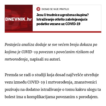
DOSAD SE NIJE PRATILO
Jesu li trudnice ugrožena skupina?
Istraživanje otkrilo zabrinjavajuće
podatke vezane uz COVID-19
Postojeća analiza dodaje se sve većem broju dokaza po
kojima je COVID-19 povezan s povećanim rizikom od
mrtvorođenja
, napisali su autori.
Premda se radi o studiji koja dosad najčvršće utvrđuje
vezu između COVID-19 i mrtvorođenja, znanstvenici
pozivaju na dodatno istraživanje o tomu kakvu ulogu ta
bolest ima u komplikacijama povezanim s porođajem.