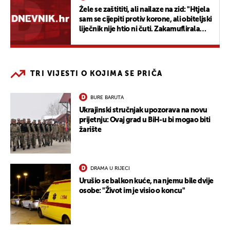
Žele se zaštititi, ali nailaze na zid: "Htjela
sam se cijepiti protiv korone, ali obiteljski
liječnik nije htio ni čuti. Zakamuflirala
sam trudnički trbuh i otišla na punkt"
TRI VIJESTI O KOJIMA SE PRIČA
BURE BARUTA
Ukrajinski stručnjak upozorava na novu
prijetnju: Ovaj grad u BiH-u bi mogao biti
žarište
DRAMA U RIJECI
Urušio se balkon kuće, na njemu bile dvije
osobe: "Život im je visio o koncu"