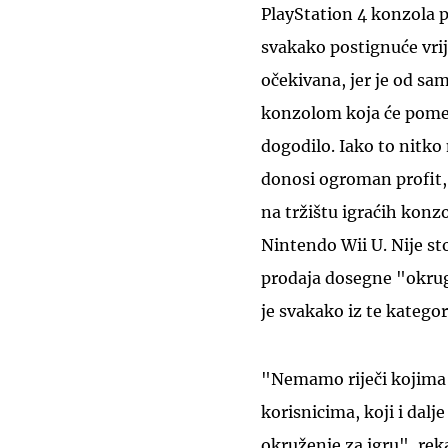
PlayStation 4 konzola p
svakako postignuće vrij
očekivana, jer je od sa
konzolom koja će pomest
dogodilo. Iako to nitko 
donosi ogroman profit, S
na tržištu igraćih konz
Nintendo Wii U. Nije st
prodaja dosegne "okrugl
je svakako iz te kategor
"Nemamo riječi kojima 
korisnicima, koji i dalj
okruženje za igru", rek