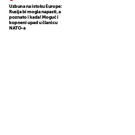
Uzbuna na istoku Europe:
Rusija bi mogla napasti, a
poznato i kada! Moguć i
kopneni upad u članicu
NATO-a