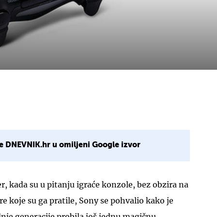
e DNEVNIK.hr u omiljeni Google izvor
ider, kada su u pitanju igraće konzole, bez obzira na
e koje su ga pratile, Sony se pohvalio kako je
nje generacije probila još jednu magičnu