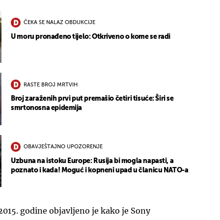
ČEKA SE NALAZ OBDUKCIJE
U moru pronađeno tijelo: Otkriveno o kome se radi
RASTE BROJ MRTVIH
Broj zaraženih prvi put premašio četiri tisuće: Širi se
smrtonosna epidemija
OBAVJEŠTAJNO UPOZORENJE
Uzbuna na istoku Europe: Rusija bi mogla napasti, a
poznato i kada! Moguć i kopneni upad u članicu NATO-a
2015. godine objavljeno je kako je Sony