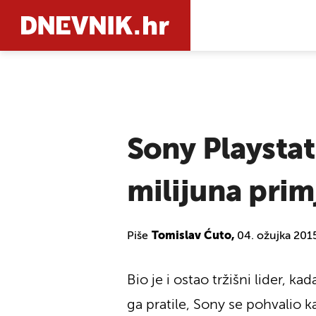
PRETRAŽIT
Sony Playstat
milijuna prim
Piše
Tomislav Ćuto,
04. ožujka 201
Bio je i ostao tržišni lider, k
ga pratile, Sony se pohvalio 