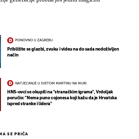
PONOVNO U ZAGREBU
Približite se glazbi, zvuku i videu na do sada nedoživljen
način
NATJECANJE U SVETOM MARTINU NA MURI
HNS-ovci se okupili na "stranačkim igrama", Vrdoljak
poručio: "Nema puno cojonesa koji kažu da je Hrvatska
ispred stranke i lidera"
IMA SE PRIČA