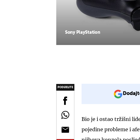
Sony PlayStation
PODIJELITE
Dodajt
Bio je i ostao tržišni l
pojedine probleme i afer
njihova konzola posljed