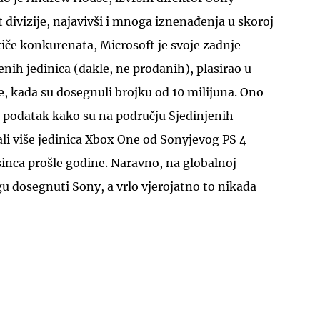
divizije, najavivši i mnoga iznenađenja u skoroj
tiče konkurenata, Microsoft je svoje zadnje
enih jedinica (dakle, ne prodanih), plasirao u
, kada su dosegnuli brojku od 10 milijuna. Ono
st podatak kako su na području Sjedinjenih
li više jedinica Xbox One od Sonyjevog PS 4
inca prošle godine. Naravno, na globalnoj
gu dosegnuti Sony, a vrlo vjerojatno to nikada