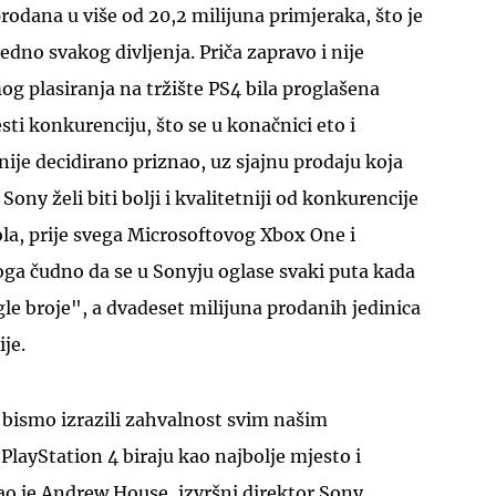
rodana u više od 20,2 milijuna primjeraka, što je
edno svakog divljenja. Priča zapravo i nije
mog plasiranja na tržište PS4 bila proglašena
i konkurenciju, što se u konačnici eto i
nije decidirano priznao, uz sjajnu prodaju koja
UKLJUČITE NOTIFIKACIJE
ony želi biti bolji i kvalitetniji od konkurencije
ola, prije svega Microsoftovog Xbox One i
oga čudno da se u Sonyju oglase svaki puta kada
e broje", a dvadeset milijuna prodanih jedinica
ije.
bismo izrazili zahvalnost svim našim
e PlayStation 4 biraju kao najbolje mjesto i
ao je Andrew House, izvršni direktor Sony