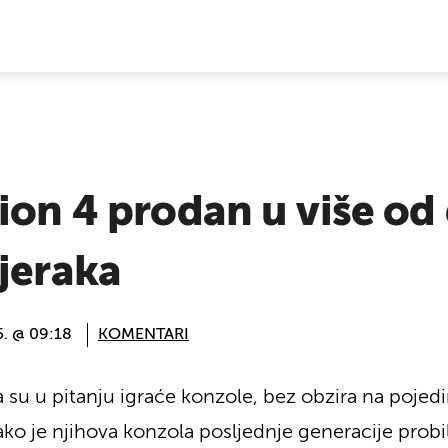
E VIJESTI
ion 4 prodan u više od
jeraka
5. @ 09:18
KOMENTARI
ada su u pitanju igraće konzole, bez obzira na poje
kako je njihova konzola posljednje generacije prob