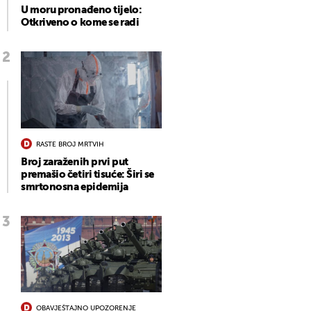
U moru pronađeno tijelo:
Otkriveno o kome se radi
RASTE BROJ MRTVIH
Broj zaraženih prvi put
premašio četiri tisuće: Širi se
smrtonosna epidemija
OBAVJEŠTAJNO UPOZORENJE