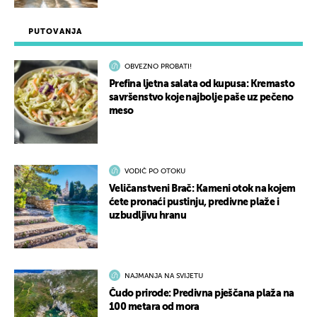
PUTOVANJA
OBVEZNO PROBATI!
Prefina ljetna salata od kupusa: Kremasto
savršenstvo koje najbolje paše uz pečeno
meso
VODIČ PO OTOKU
Veličanstveni Brač: Kameni otok na kojem
ćete pronaći pustinju, predivne plaže i
uzbudljivu hranu
NAJMANJA NA SVIJETU
Čudo prirode: Predivna pješčana plaža na
100 metara od mora