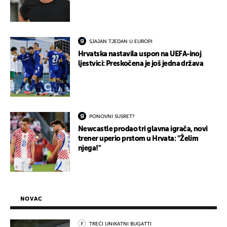
SJAJAN TJEDAN U EUROPI
Hrvatska nastavila uspon na UEFA-inoj
ljestvici: Preskočena je još jedna država
PONOVNI SUSRET?
Newcastle prodao tri glavna igrača, novi
trener uperio prstom u Hrvata: "Želim
njega!"
NOVAC
TREĆI UNIKATNI BUGATTI