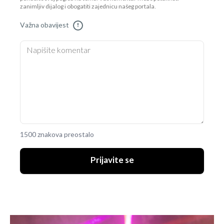
zanimljiv dijalog i obogatiti zajednicu našeg portala.
Važna obavijest
!
1500 znakova preostalo
Prijavite se