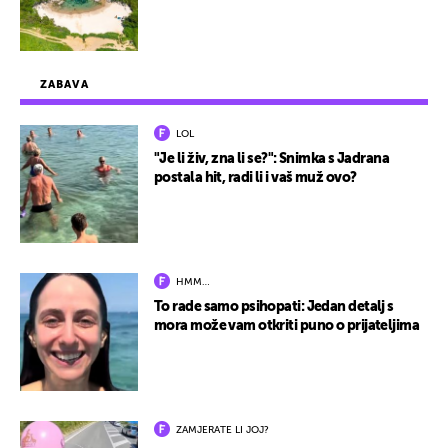
ZABAVA
LOL
"Je li živ, zna li se?": Snimka s Jadrana
postala hit, radi li i vaš muž ovo?
HMM…
To rade samo psihopati: Jedan detalj s
mora može vam otkriti puno o prijateljima
ZAMJERATE LI JOJ?