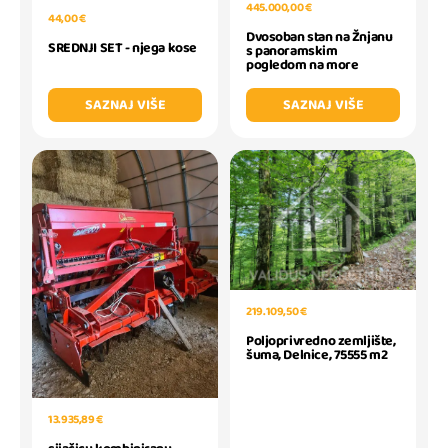
445.000,00 €
44,00 €
Dvosoban stan na Žnjanu
SREDNJI SET - njega kose
s panoramskim
pogledom na more
SAZNAJ VIŠE
SAZNAJ VIŠE
219.109,50 €
Poljoprivredno zemljište,
šuma, Delnice, 75555 m2
13.935,89 €