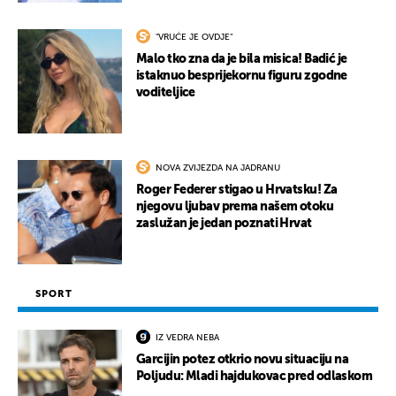
"VRUĆE JE OVDJE"
Malo tko zna da je bila misica! Badić je
istaknuo besprijekornu figuru zgodne
voditeljice
NOVA ZVIJEZDA NA JADRANU
Roger Federer stigao u Hrvatsku! Za
njegovu ljubav prema našem otoku
zaslužan je jedan poznati Hrvat
SPORT
IZ VEDRA NEBA
Garcijin potez otkrio novu situaciju na
Poljudu: Mladi hajdukovac pred odlaskom