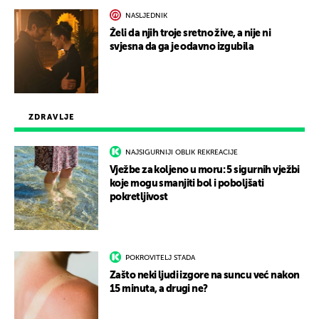
NASLJEDNIK
Želi da njih troje sretno žive, a nije ni
svjesna da ga je odavno izgubila
ZDRAVLJE
NAJSIGURNIJI OBLIK REKREACIJE
Vježbe za koljeno u moru: 5 sigurnih vježbi
koje mogu smanjiti bol i poboljšati
pokretljivost
POKROVITELJ STADA
Zašto neki ljudi izgore na suncu već nakon
15 minuta, a drugi ne?