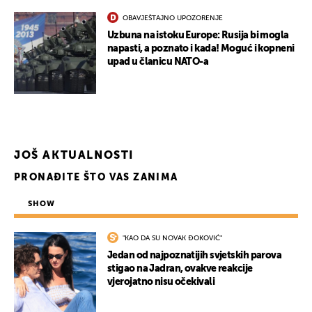
OBAVJEŠTAJNO UPOZORENJE
Uzbuna na istoku Europe: Rusija bi mogla
napasti, a poznato i kada! Moguć i kopneni
upad u članicu NATO-a
JOŠ AKTUALNOSTI
PRONAĐITE ŠTO VAS ZANIMA
SHOW
"KAO DA SU NOVAK ĐOKOVIĆ"
Jedan od najpoznatijih svjetskih parova
stigao na Jadran, ovakve reakcije
vjerojatno nisu očekivali