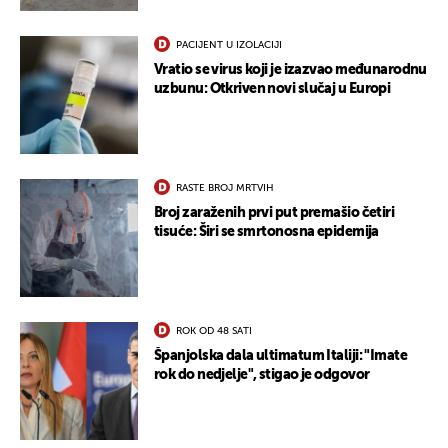
PACIJENT U IZOLACIJI
Vratio se virus koji je izazvao međunarodnu
uzbunu: Otkriven novi slučaj u Europi
RASTE BROJ MRTVIH
Broj zaraženih prvi put premašio četiri
tisuće: Širi se smrtonosna epidemija
ROK OD 48 SATI
Španjolska dala ultimatum Italiji: "Imate
rok do nedjelje", stigao je odgovor