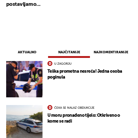
postavljamo...
AKTUALNO
NAJČITANIJE
NAJKOMENTIRANIJE
U ZAGORJU
Teška prometna nesreća! Jedna osoba
poginula
UKLJUČITE NOTIFIKACIJE
ČEKA SE NALAZ OBDUKCIJE
U moru pronađeno tijelo: Otkriveno o
kome se radi