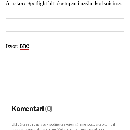
će uskoro Spotlight biti dostupan i našim korisnicima.
Izvor:
BBC
Komentari
(0)
Uključite se u raspravu – podijelite svoje mišljenje, postavite pitanja ili
ponudite svoj pogled na temu. Vaš komentar može potaknuti