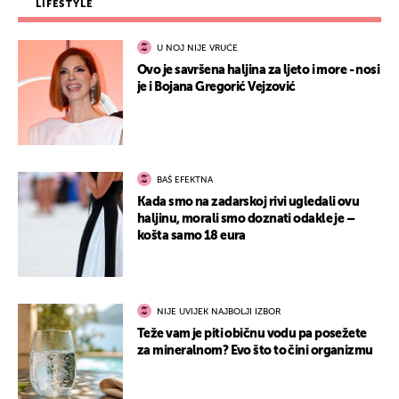
LIFESTYLE
U NOJ NIJE VRUĆE
Ovo je savršena haljina za ljeto i more - nosi
je i Bojana Gregorić Vejzović
BAŠ EFEKTNA
Kada smo na zadarskoj rivi ugledali ovu
haljinu, morali smo doznati odakle je –
košta samo 18 eura
NIJE UVIJEK NAJBOLJI IZBOR
Teže vam je piti običnu vodu pa posežete
za mineralnom? Evo što to čini organizmu