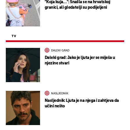
"Koja kuja…": Snašla se na hrvatskoj
granici, ali gledatelji su podijeljeni
TV
DALEKI GRAD
Daleki grad: Jako je ljuta jer se miješa u
njezine stvari
NASLJEDNIK
Nasljednik: Ljuta je na njega i zahtjeva da
učini nešto