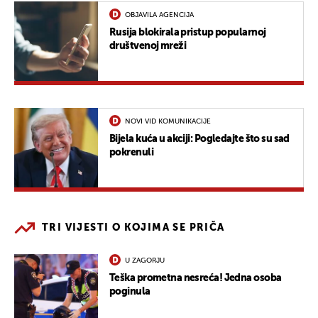
OBJAVILA AGENCIJA
Rusija blokirala pristup popularnoj
društvenoj mreži
NOVI VID KOMUNIKACIJE
Bijela kuća u akciji: Pogledajte što su sad
pokrenuli
TRI VIJESTI O KOJIMA SE PRIČA
U ZAGORJU
Teška prometna nesreća! Jedna osoba
poginula