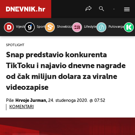
Vijesti
Sport
Showbizz
Lifestyle
Putovanja
PRETRAŽITE VIJESTI
SPOTLIGHT
Snap predstavio konkurenta
TikToku i najavio dnevne nagrade
od čak milijun dolara za viralne
videozapise
Piše
Hrvoje Jurman,
24. studenoga 2020. @ 07:52
KOMENTARI