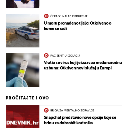
ČEKA SE NALAZ OBDUKCIJE
U moru pronađeno tijelo: Otkriveno o
kome se radi
PACIJENT U IZOLACIJI
Vratio se virus koji je izazvao međunarodnu
uzbunu: Otkriven novi slučaj u Europi
PROČITAJTE I OVO
BRIGA ZA MENTALNO ZDRAVLJE
Snapchat predstavio nove opcije koje se
brinu za dobrobit korisnika