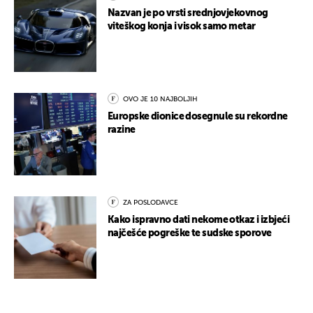
Nazvan je po vrsti srednjovjekovnog
viteškog konja i visok samo metar
OVO JE 10 NAJBOLJIH
Europske dionice dosegnule su rekordne
razine
ZA POSLODAVCE
Kako ispravno dati nekome otkaz i izbjeći
najčešće pogreške te sudske sporove