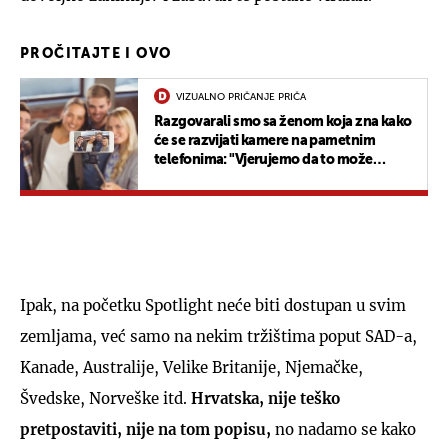
PROČITAJTE I OVO
VIZUALNO PRIČANJE PRIČA
Razgovarali smo sa ženom koja zna kako
će se razvijati kamere na pametnim
telefonima: "Vjerujemo da to može
nadahnuti ljude"
Ipak, na početku Spotlight neće biti dostupan u svim
zemljama, već samo na nekim tržištima poput SAD-a,
Kanade, Australije, Velike Britanije, Njemačke,
Švedske, Norveške itd.
Hrvatska, nije teško
pretpostaviti, nije na tom popisu,
no nadamo se kako