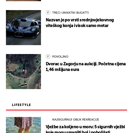
TREĆI UNIKATNI BUGATTI
Nazvan je po vrsti srednjovjekovnog
viteškog konja i visok samo metar
POVOLJNO
Dvorac u Zagorju na aukciji. Početna cijena
1,46 milijuna eura
LIFESTYLE
NAJSIGURNIJI OBLIK REKREACIJE
Vježbe za koljeno u moru: 5 sigurnih vježbi
koje mogu smanjiti bol i poboljšati