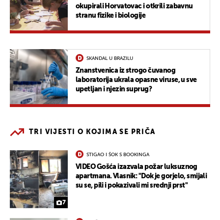
okupirali Horvatovac i otkrili zabavnu
stranu fizike i biologije
SKANDAL U BRAZILU
Znanstvenica iz strogo čuvanog
laboratorija ukrala opasne viruse, u sve
upetljan i njezin suprug?
TRI VIJESTI O KOJIMA SE PRIČA
STIGAO I ŠOK S BOOKINGA
VIDEO Gošća izazvala požar luksuznog
apartmana. Vlasnik: "Dok je gorjelo, smijali
su se, pili i pokazivali mi srednji prst"
7