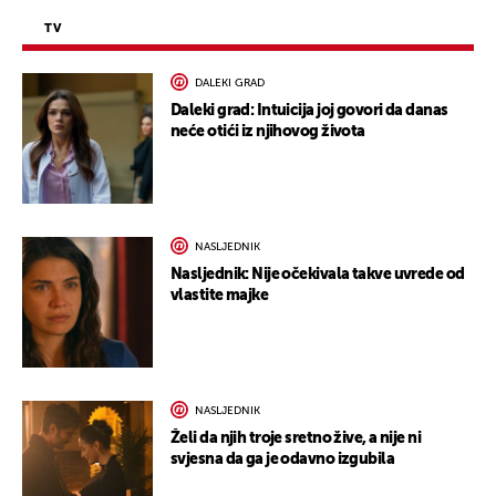
TV
DALEKI GRAD
Daleki grad: Intuicija joj govori da danas
neće otići iz njihovog života
NASLJEDNIK
Nasljednik: Nije očekivala takve uvrede od
vlastite majke
NASLJEDNIK
Želi da njih troje sretno žive, a nije ni
svjesna da ga je odavno izgubila