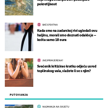
pokretljivost
BAŠ EFEKTNA
Kada smo na zadarskoj rivi ugledali ovu
haljinu, morali smo doznati odakle je –
košta samo 18 eura
(NE)PRIMJERENA?
Svećenik kritizirao kratku odjeću usred
toplinskog vala, slažete li se s njim?
PUTOVANJA
NAJMANJA NA SVIJETU