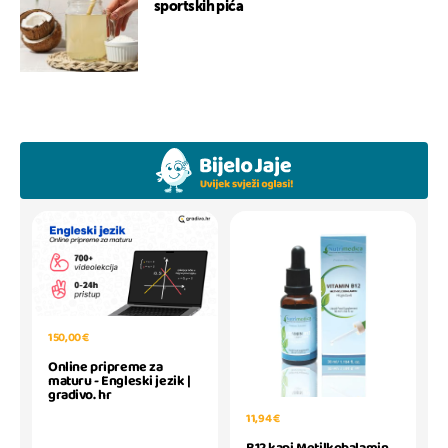
sportskih pića
150,00 €
Online pripreme za
maturu - Engleski jezik |
gradivo. hr
11,94 €