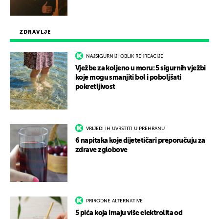
ZDRAVLJE
NAJSIGURNIJI OBLIK REKREACIJE
Vježbe za koljeno u moru: 5 sigurnih vježbi
koje mogu smanjiti bol i poboljšati
pokretljivost
VRIJEDI IH UVRSTITI U PREHRANU
6 napitaka koje dijetetičari preporučuju za
zdrave zglobove
PRIRODNE ALTERNATIVE
5 pića koja imaju više elektrolita od