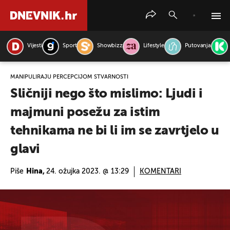
Vijesti
Sport
Showbizz
Lifestyle
Putovanja
PRETRAŽITE VIJESTI
MANIPULIRAJU PERCEPCIJOM STVARNOSTI
Sličniji nego što mislimo: Ljudi i
majmuni posežu za istim
tehnikama ne bi li im se zavrtjelo u
glavi
Piše
Hina,
24. ožujka 2023. @ 13:29
KOMENTARI