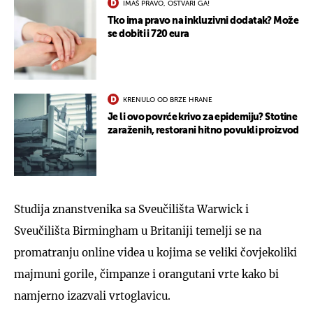
IMAŠ PRAVO, OSTVARI GA!
Tko ima pravo na inkluzivni dodatak? Može
se dobiti i 720 eura
KRENULO OD BRZE HRANE
Je li ovo povrće krivo za epidemiju? Stotine
zaraženih, restorani hitno povukli proizvod
Studija znanstvenika sa Sveučilišta Warwick i
Sveučilišta Birmingham u Britaniji temelji se na
promatranju online videa u kojima se veliki čovjekoliki
majmuni gorile, čimpanze i orangutani vrte kako bi
namjerno izazvali vrtoglavicu.