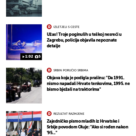
IZLETJELI S CESTE
Užas! Troje poginulih u teškoj nesreći u
Zagrebu, policija objavila nepoznate
detalje
1:02
5
SRBIN PORUČIO SRBIMA
Objava koja je podigla prašinu: "Da 1991.
nismo napadali Hrvate tenkovima, 1995. ne
bismo bježali na traktorima"
REZULTAT RAZMJENE
Zajedničko pismo mladih iz Hrvatske i
Srbije povodom Oluje: "Ako si rođen nakon
'95..."