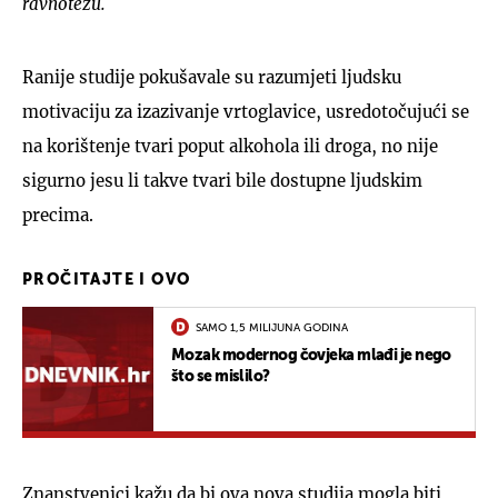
ravnotežu.
Ranije studije pokušavale su razumjeti ljudsku
motivaciju za izazivanje vrtoglavice, usredotočujući se
na korištenje tvari poput alkohola ili droga, no nije
sigurno jesu li takve tvari bile dostupne ljudskim
precima.
PROČITAJTE I OVO
SAMO 1,5 MILIJUNA GODINA
Mozak modernog čovjeka mlađi je nego
što se mislilo?
Znanstvenici kažu da bi ova nova studija mogla biti