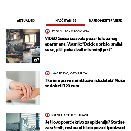
AKTUALNO
NAJČITANIJE
NAJKOMENTIRANIJE
STIGAO I ŠOK S BOOKINGA
VIDEO Gošća izazvala požar luksuznog
apartmana. Vlasnik: "Dok je gorjelo, smijali
su se, pili i pokazivali mi srednji prst"
7
IMAŠ PRAVO, OSTVARI GA!
Tko ima pravo na inkluzivni dodatak? Može
se dobiti i 720 eura
KRENULO OD BRZE HRANE
Je li ovo povrće krivo za epidemiju? Stotine
zaraženih, restorani hitno povukli proizvod