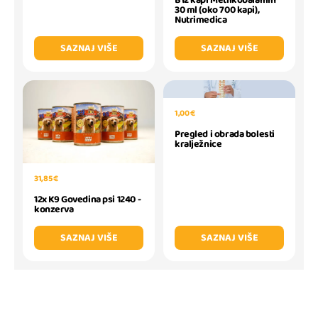
B12 kapi Metilkobalamin
30 ml (oko 700 kapi),
Nutrimedica
SAZNAJ VIŠE
SAZNAJ VIŠE
1,00 €
Pregled i obrada bolesti
kralježnice
31,85 €
12x K9 Govedina psi 1240 -
konzerva
SAZNAJ VIŠE
SAZNAJ VIŠE