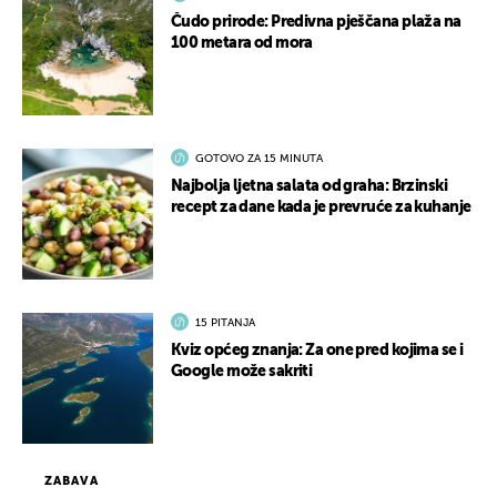
Čudo prirode: Predivna pješčana plaža na
100 metara od mora
GOTOVO ZA 15 MINUTA
Najbolja ljetna salata od graha: Brzinski
recept za dane kada je prevruće za kuhanje
15 PITANJA
Kviz općeg znanja: Za one pred kojima se i
Google može sakriti
ZABAVA