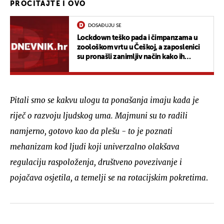
PROČITAJTE I OVO
DOSAĐUJU SE
Lockdown teško pada i čimpanzama u
zoološkom vrtu u Češkoj, a zaposlenici
su pronašli zanimljiv način kako ih
zabaviti
Pitali smo se kakvu ulogu ta ponašanja imaju kada je
riječ o razvoju ljudskog uma. Majmuni su to radili
namjerno, gotovo kao da plešu - to je poznati
mehanizam kod ljudi koji univerzalno olakšava
regulaciju raspoloženja, društveno povezivanje i
pojačava osjetila, a temelji se na rotacijskim pokretima
.