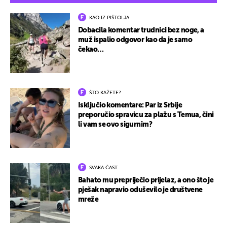
KAO IZ PIŠTOLJA
Dobacila komentar trudnici bez noge, a
muž ispalio odgovor kao da je samo
čekao…
ŠTO KAŽETE?
Isključio komentare: Par iz Srbije
preporučio spravicu za plažu s Temua, čini
li vam se ovo sigurnim?
SVAKA ČAST
Bahato mu prepriječio prijelaz, a ono što je
pješak napravio oduševilo je društvene
mreže