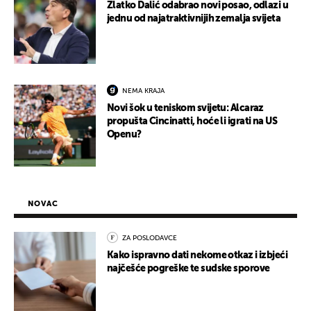
Zlatko Dalić odabrao novi posao, odlazi u
jednu od najatraktivnijih zemalja svijeta
NEMA KRAJA
Novi šok u teniskom svijetu: Alcaraz
propušta Cincinatti, hoće li igrati na US
Openu?
NOVAC
ZA POSLODAVCE
Kako ispravno dati nekome otkaz i izbjeći
najčešće pogreške te sudske sporove