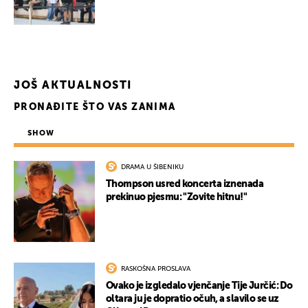
JOŠ AKTUALNOSTI
PRONAĐITE ŠTO VAS ZANIMA
SHOW
DRAMA U ŠIBENIKU
Thompson usred koncerta iznenada
prekinuo pjesmu: "Zovite hitnu!"
RASKOŠNA PROSLAVA
Ovako je izgledalo vjenčanje Tije Jurčić: Do
oltara ju je dopratio očuh, a slavilo se uz