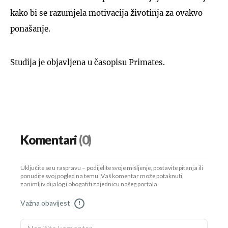
kako bi se razumjela motivacija životinja za ovakvo
ponašanje.
Studija je objavljena u časopisu Primates.
Komentari
(0)
Uključite se u raspravu – podijelite svoje mišljenje, postavite pitanja ili
ponudite svoj pogled na temu. Vaš komentar može potaknuti
zanimljiv dijalog i obogatiti zajednicu našeg portala.
Važna obavijest
!