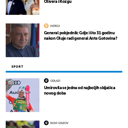
Olivera i Rozgu
HEROJ
General pobjednik: Gdje i što 31 godinu
nakon Oluje radi general Ante Gotovina?
SPORT
ODLAZI
Umirovila se jedna od najboljih skijašica
novog doba
NOVI IZAZOV