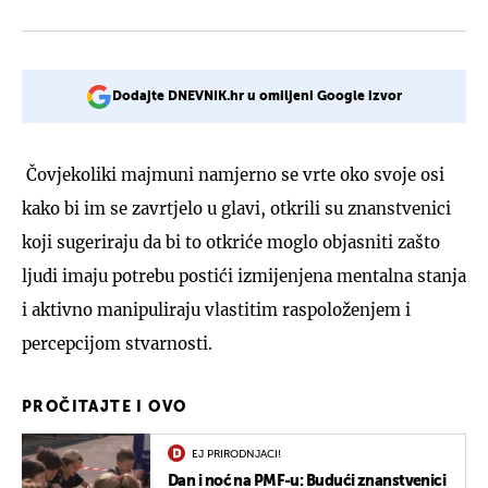
Dodajte DNEVNIK.hr u omiljeni Google izvor
Čovjekoliki majmuni namjerno se vrte oko svoje osi
kako bi im se zavrtjelo u glavi, otkrili su znanstvenici
koji sugeriraju da bi to otkriće moglo objasniti zašto
ljudi imaju potrebu postići izmijenjena mentalna stanja
i aktivno manipuliraju vlastitim raspoloženjem i
percepcijom stvarnosti.
PROČITAJTE I OVO
EJ PRIRODNJACI!
Dan i noć na PMF-u: Budući znanstvenici