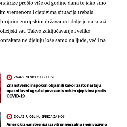
ronakrize prošlo više od godine dana te iako smo
pšim vremenom i cjepivima situacija trebala
 brojnim europskim državama i dalje je na snazi
licijski sat. Takvo zaključavanje i veliko
ntakata ne djeluju loše samo na ljude, već i na
ZNANSTVENICI OTKRILI SVE
Znanstvenici napokon objasnili kako i zašto nastaju
opasni krvni ugrušci povezani s nekim cjepivima protiv
COVID-19
DOLAZI U OBLIKU SPREJA ZA NOS
Američki znanstvenici razvili univerzalno i neinvazivno