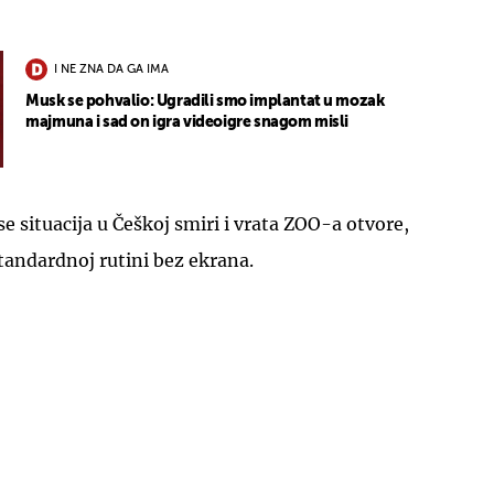
I NE ZNA DA GA IMA
Musk se pohvalio: Ugradili smo implantat u mozak
majmuna i sad on igra videoigre snagom misli
 situacija u Češkoj smiri i vrata ZOO-a otvore,
standardnoj rutini bez ekrana.