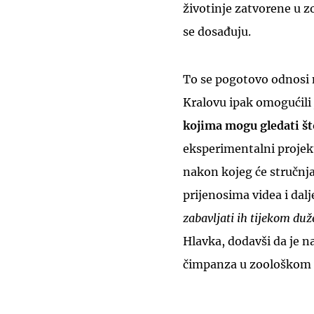
životinje zatvorene u 
se dosađuju.
To se pogotovo odnosi 
Kralovu ipak omogućili
kojima mogu gledati š
eksperimentalni projekt
nakon kojeg će stručnjac
prijenosima videa i dal
zabavljati ih tijekom du
Hlavka, dodavši da je n
čimpanza u zoološkom 