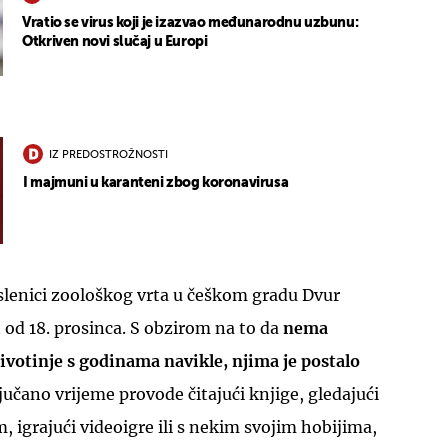
Vratio se virus koji je izazvao međunarodnu uzbunu:
Otkriven novi slučaj u Europi
IZ PREDOSTROŽNOSTI
UKLJUČITE NOTIFIKACIJE
I majmuni u karanteni zbog koronavirusa
lenici zoološkog vrta u češkom gradu Dvur
 od 18. prosinca. S obzirom na to da
nema
 životinje s godinama navikle, njima je postalo
jučano vrijeme provode čitajući knjige, gledajući
, igrajući videoigre ili s nekim svojim hobijima,