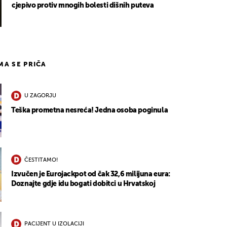
cjepivo protiv mnogih bolesti dišnih puteva
IMA SE PRIČA
U ZAGORJU
Teška prometna nesreća! Jedna osoba poginula
ČESTITAMO!
Izvučen je Eurojackpot od čak 32,6 milijuna eura:
Doznajte gdje idu bogati dobitci u Hrvatskoj
PACIJENT U IZOLACIJI