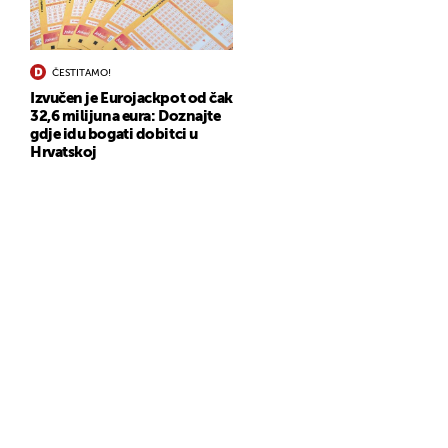
ČESTITAMO!
Izvučen je Eurojackpot od čak
32,6 milijuna eura: Doznajte
gdje idu bogati dobitci u
Hrvatskoj