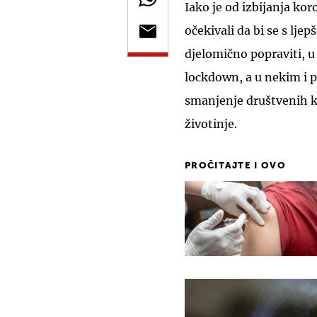
Iako je od izbijanja ko
očekivali da bi se s lje
djelomično popraviti, u
lockdown, a u nekim i po
smanjenje društvenih ko
životinje.
PROČITAJTE I OVO