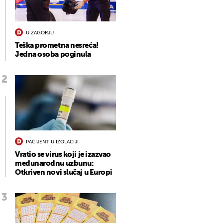
U ZAGORJU
Teška prometna nesreća!
Jedna osoba poginula
PACIJENT U IZOLACIJI
Vratio se virus koji je izazvao
međunarodnu uzbunu:
Otkriven novi slučaj u Europi