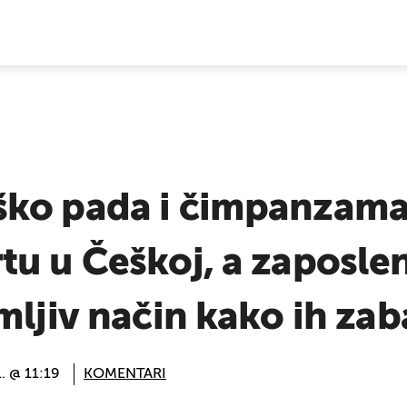
E VIJESTI
ko pada i čimpanzama
u u Češkoj, a zaposlen
mljiv način kako ih zab
1. @ 11:19
KOMENTARI