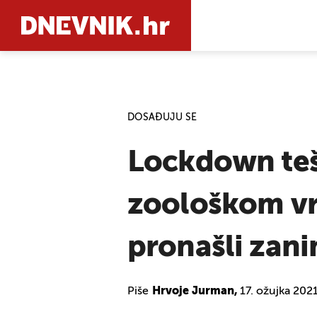
PRETRAŽIT
DOSAĐUJU SE
Lockdown teš
zoološkom vrt
pronašli zani
Piše
Hrvoje Jurman,
17. ožujka 202