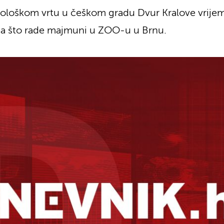
oološkom vrtu u češkom gradu Dvur Kralove vrije
ma što rade majmuni u ZOO-u u Brnu.