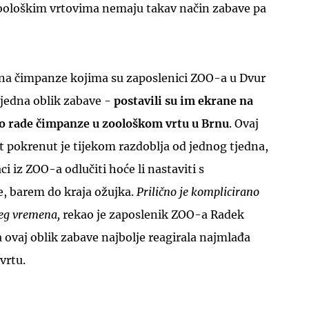
zoološkim vrtovima nemaju takav način zabave pa
na čimpanze kojima su zaposlenici ZOO-a u Dvur
 jedna oblik zabave -
postavili su im ekrane na
to rade čimpanze u zoološkom vrtu u Brnu
. Ovaj
 pokrenut je tijekom razdoblja od jednog tjedna,
i iz ZOO-a odlučiti hoće li nastaviti s
je, barem do kraja ožujka.
Prilično je komplicirano
žeg vremena,
rekao je zaposlenik ZOO-a Radek
a ovaj oblik zabave najbolje reagirala najmlađa
vrtu.