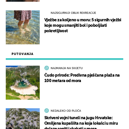
NAJSIGURNIJI OBLIK REKREACIJE
Vježbe za koljeno u moru: 5 sigurnih vježbi
koje mogu smanjiti bol i poboljšati
pokretljivost
PUTOVANJA
NAJMANJA NA SVIJETU
Čudo prirode: Predivna pješčana plaža na
100 metara od mora
NEDALEKO OD PLOČA
Skriveni vojni tuneli na jugu Hrvatske:
Omiljena kupališta na koja lokalci u miru