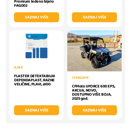
Premium ledeno bijelo
FAG002
SAZNAJ VIŠE
SAZNAJ VIŠE
8,38 €
FLASTER DETEKTABILNI
12.990,00 €
DEPENDAPLAST, RAZNE
VELIČINE, PLAVI, a100
CFMoto UFORCE 600 EPS,
AKCIJA, NOVO,
DOSTUPNO VIŠE BOJA,
2025 god.
SAZNAJ VIŠE
SAZNAJ VIŠE