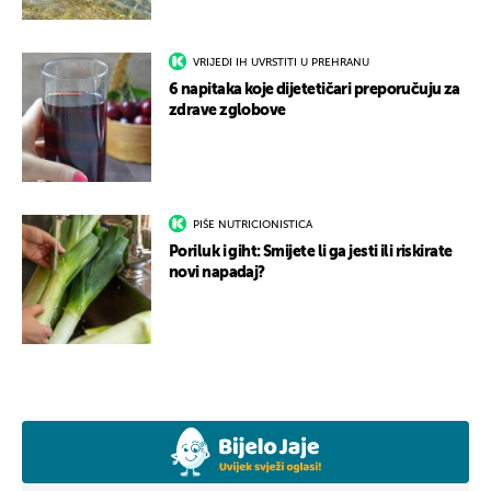
VRIJEDI IH UVRSTITI U PREHRANU
6 napitaka koje dijetetičari preporučuju za
zdrave zglobove
PIŠE NUTRICIONISTICA
Poriluk i giht: Smijete li ga jesti ili riskirate
novi napadaj?