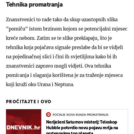
Tehnika promatranja
Znanstvenici to rade tako da skup uzastopnih slika
"pomiču" istom brzinom kojom se potencijalni mjesec
kreće nebom. Zatim se te slike preklapaju, što je
tehnika koja pojačava signale preslabe da bi se vidjeli
na pojedinačnoj slici i čini ih svjetlijima kako bi ih
znanstvenici zapravo mogli vidjeti. Ova tehnika
pomicanja i slaganja korištena je za traženje mjeseca
koji kruži oko Urana i Neptuna.
PROČITAJTE I OVO
POČINJE NOVA RUNDA PROMATRANJA
Neriješeni Saturnov misterij: Teleskop
Hubble potvrdio novu pojavu mrlja na
prstenovima tog planeta