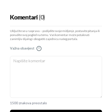
Komentari
(0)
Uključite se u raspravu – podijelite svoje mišljenje, postavite pitanja ili
ponudite svoj pogled na temu. Vaš komentar može potaknuti
zanimljiv dijalog i obogatiti zajednicu našeg portala.
Važna obavijest
!
1500 znakova preostalo