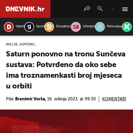
Vijesti
Sport
Showbizz
Lifestyle
Putovanja
PRETRAŽITE VIJESTI
MIČI SE, JUPITERU...
Saturn ponovno na tronu Sunčeva
sustava: Potvrđeno da oko sebe
ima troznamenkasti broj mjeseca
u orbiti
Piše
Branimir Vorša,
16. svibnja 2023. @ 09:30
KOMENTARI