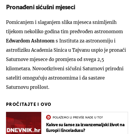
Pronađeni sićušni mjeseci
Pomicanjem i slaganjem slika mjeseca snimljenih
tijekom nekoliko godina tim predvođen astronomom
Edwardom Ashtonom
s Instituta za astronomiju i
astrofiziku Academia Sinica u Tajvanu uspio je pronaći
Saturnove mjesece do promjera od svega 2,5
kilometara. Novootkriveni sićušni Saturnovi prirodni
sateliti omogućuju astronomima i da sastave
Saturnovu prošlost.
PROČITAJTE I OVO
POLAŽEMO LI PREVIŠE NADE U TO?
Kakve su šanse za izvanzemaljski život na
Europi i Enceladusu?