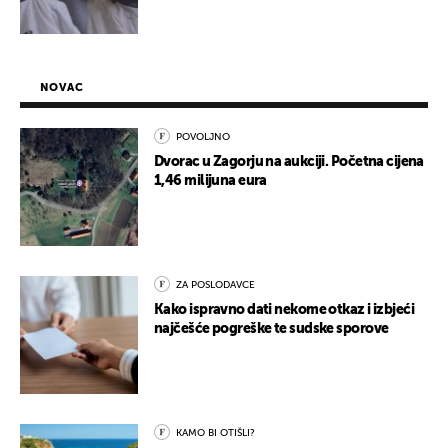
NOVAC
POVOLJNO
Dvorac u Zagorju na aukciji. Početna cijena
1,46 milijuna eura
ZA POSLODAVCE
Kako ispravno dati nekome otkaz i izbjeći
najčešće pogreške te sudske sporove
KAMO BI OTIŠLI?