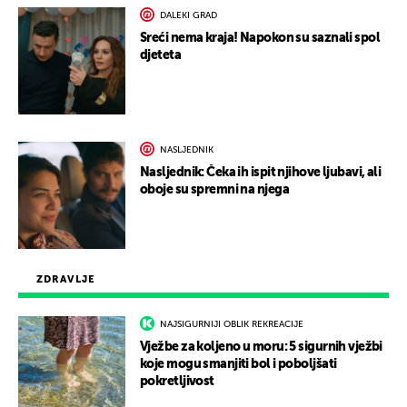
DALEKI GRAD
Sreći nema kraja! Napokon su saznali spol
djeteta
NASLJEDNIK
Nasljednik: Čeka ih ispit njihove ljubavi, ali
oboje su spremni na njega
ZDRAVLJE
NAJSIGURNIJI OBLIK REKREACIJE
Vježbe za koljeno u moru: 5 sigurnih vježbi
koje mogu smanjiti bol i poboljšati
pokretljivost