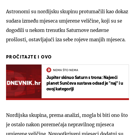
Astronomi su nordijsku skupinu protumačili kao dokaz
sudara između mjeseca umjerene veličine, koji su se
dogodili u nekom trenutku Saturnove nedavne
prošlosti, ostavljajući iza sebe rojeve manjih mjeseca.
PROČITAJTE I OVO
NEMA ŠTO NEMA
Jupiter skinuo Saturn s trona: Najveći
planet Sunčeva sustava odsad je "naj" i u
ovoj kategoriji
Nordijska skupina, prema analizi, mogla bi biti ono što
je ostalo nakon poremećaja nepravilnog mjeseca
umjerene veličine. Novootkriveni mjeseci dodatni su