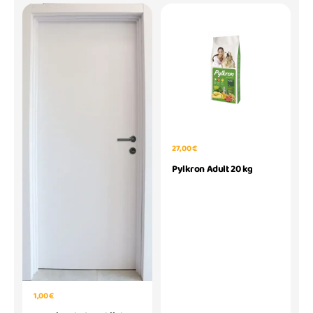
27,00 €
Pylkron Adult 20 kg
1,00 €