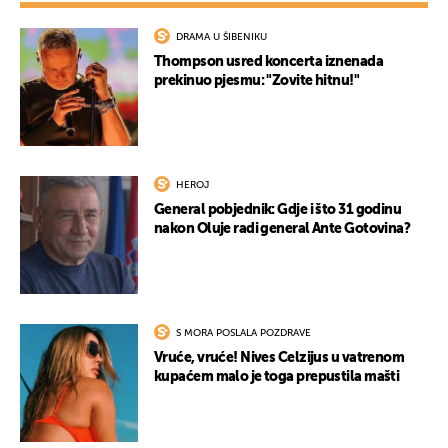
DRAMA U ŠIBENIKU
Thompson usred koncerta iznenada
prekinuo pjesmu: "Zovite hitnu!"
HEROJ
General pobjednik: Gdje i što 31 godinu
nakon Oluje radi general Ante Gotovina?
S MORA POSLALA POZDRAVE
Vruće, vruće! Nives Celzijus u vatrenom
kupaćem malo je toga prepustila mašti