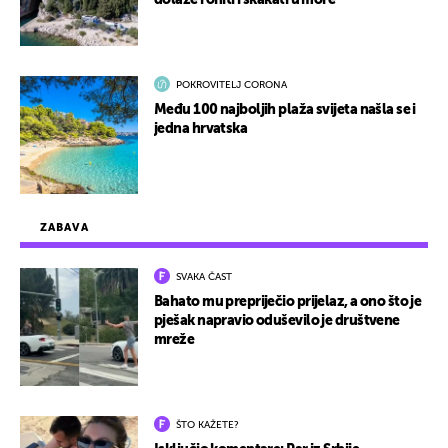
dolaze roniti i skakati u more
POKROVITELJ CORONA
Među 100 najboljih plaža svijeta našla se i
jedna hrvatska
ZABAVA
SVAKA ČAST
Bahato mu prepriječio prijelaz, a ono što je
pješak napravio oduševilo je društvene
mreže
ŠTO KAŽETE?