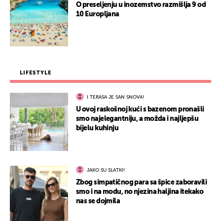
O preseljenju u inozemstvo razmišlja 9 od
10 Europljana
LIFESTYLE
I TERASA JE SAN SNOVA!
U ovoj raskošnoj kući s bazenom pronašli
smo najelegantniju, a možda i najljepšu
bijelu kuhinju
JAKO SU SLATKI!
Zbog simpatičnog para sa špice zaboravili
smo i na modu, no njezina haljina itekako
nas se dojmila