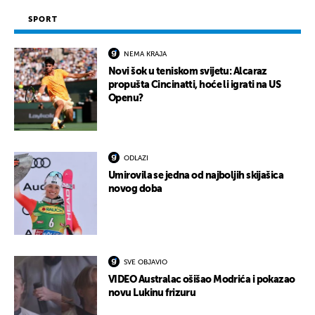
SPORT
NEMA KRAJA
Novi šok u teniskom svijetu: Alcaraz
propušta Cincinatti, hoće li igrati na US
Openu?
ODLAZI
Umirovila se jedna od najboljih skijašica
novog doba
SVE OBJAVIO
VIDEO Australac ošišao Modrića i pokazao
novu Lukinu frizuru