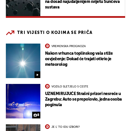
na dosad najudaljenijem svijetu Sunčeva
sustava
TRI VIJESTI O KOJIMA SE PRIČA
VREMENSKA PROGNOZA
Nakon vrhunca toplinskog vala stiže
osvježenje: Dokad će trajati otkrio je
meteorolog
VOZILO SLETJELO S CESTE
UZNEMIRUJUĆE Strašni prizori nesreće u
Zagrebu: Auto se prepolovio, jedna osoba
poginula
8
JE L' TO IDU IZBORI?