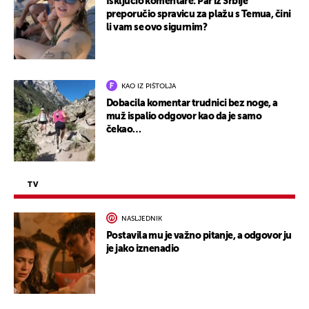
Isključio komentare: Par iz Srbije
preporučio spravicu za plažu s Temua, čini
li vam se ovo sigurnim?
KAO IZ PIŠTOLJA
Dobacila komentar trudnici bez noge, a
muž ispalio odgovor kao da je samo
čekao…
TV
NASLJEDNIK
Postavila mu je važno pitanje, a odgovor ju
je jako iznenadio