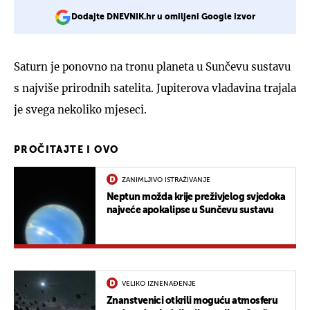
Dodajte DNEVNIK.hr u omiljeni Google izvor
Saturn je ponovno na tronu planeta u Sunčevu sustavu
s najviše prirodnih satelita. Jupiterova vladavina trajala
je svega nekoliko mjeseci.
PROČITAJTE I OVO
ZANIMLJIVO ISTRAŽIVANJE
Neptun možda krije preživjelog svjedoka
najveće apokalipse u Sunčevu sustavu
VELIKO IZNENAĐENJE
Znanstvenici otkrili moguću atmosferu