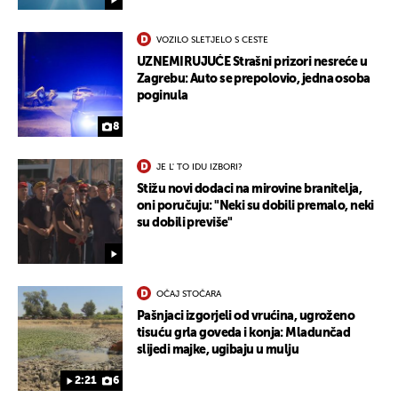
VOZILO SLETJELO S CESTE
UZNEMIRUJUĆE Strašni prizori nesreće u
Zagrebu: Auto se prepolovio, jedna osoba
poginula
8
JE L' TO IDU IZBORI?
Stižu novi dodaci na mirovine branitelja,
oni poručuju: "Neki su dobili premalo, neki
su dobili previše"
OČAJ STOČARA
Pašnjaci izgorjeli od vrućina, ugroženo
tisuću grla goveda i konja: Mladunčad
slijedi majke, ugibaju u mulju
2:21
6