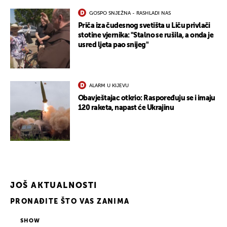
GOSPO SNJEŽNA - RASHLADI NAS
Priča iza čudesnog svetišta u Liču privlači
stotine vjernika: "Stalno se rušila, a onda je
usred ljeta pao snijeg"
ALARM U KIJEVU
Obavještajac otkrio: Raspoređuju se i imaju
120 raketa, napast će Ukrajinu
JOŠ AKTUALNOSTI
PRONAĐITE ŠTO VAS ZANIMA
SHOW