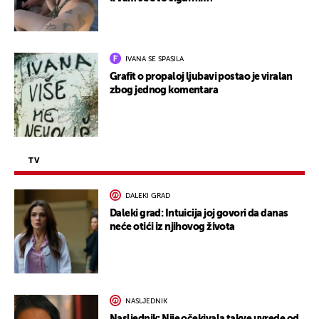
IVANA SE SPASILA
Grafit o propaloj ljubavi postao je viralan
zbog jednog komentara
TV
DALEKI GRAD
Daleki grad: Intuicija joj govori da danas
neće otići iz njihovog života
NASLJEDNIK