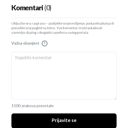
Komentari
(0)
Uključite se u raspravu – podijelite svoje mišljenje, postavite pitanja ili
ponudite svoj pogled na temu. Vaš komentar može potaknuti
zanimljiv dijalog i obogatiti zajednicu našeg portala.
Važna obavijest
!
1500 znakova preostalo
Prijavite se