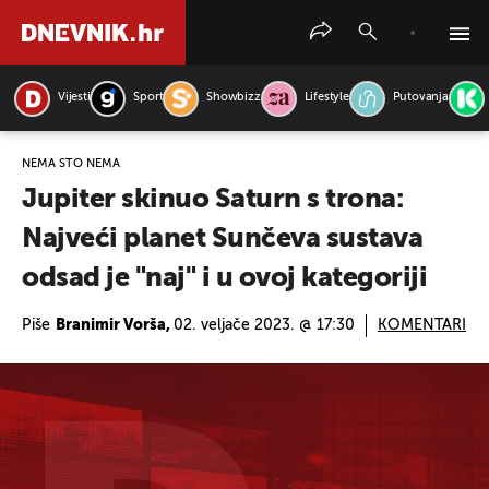
Vijesti
Sport
Showbizz
Lifestyle
Putovanja
PRETRAŽITE VIJESTI
NEMA ŠTO NEMA
Jupiter skinuo Saturn s trona:
Najveći planet Sunčeva sustava
odsad je "naj" i u ovoj kategoriji
Piše
Branimir Vorša,
02. veljače 2023. @ 17:30
KOMENTARI