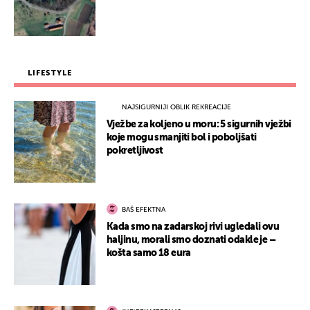
LIFESTYLE
NAJSIGURNIJI OBLIK REKREACIJE
Vježbe za koljeno u moru: 5 sigurnih vježbi
koje mogu smanjiti bol i poboljšati
pokretljivost
BAŠ EFEKTNA
Kada smo na zadarskoj rivi ugledali ovu
haljinu, morali smo doznati odakle je –
košta samo 18 eura