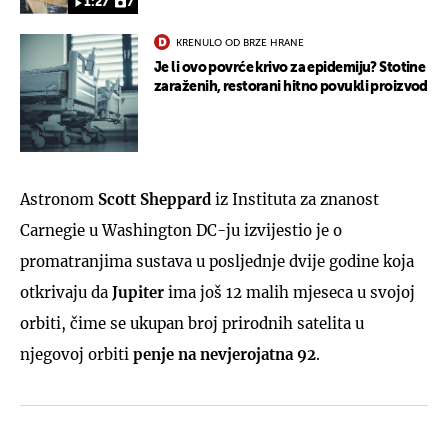
1:27
7
KRENULO OD BRZE HRANE
Je li ovo povrće krivo za epidemiju? Stotine
zaraženih, restorani hitno povukli proizvod
Astronom
Scott Sheppard
iz Instituta za znanost
Carnegie u Washington DC-ju izvijestio je o
promatranjima sustava u posljednje dvije godine koja
otkrivaju da
Jupiter
ima još 12 malih mjeseca u svojoj
orbiti, čime se ukupan broj prirodnih satelita u
njegovoj orbiti
penje na nevjerojatna 92
.