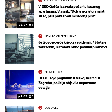
STIGAO I ŠOK S BOOKINGA
VIDEO Gošća izazvala požar luksuznog
apartmana. Vlasnik: "Dok je gorjelo, smijali
su se, pili i pokazivali mi srednji prst"
1:27
7
KRENULO OD BRZE HRANE
Je li ovo povrće krivo za epidemiju? Stotine
zaraženih, restorani hitno povukli proizvod
IZLETJELI S CESTE
Užas! Troje poginulih u teškoj nesreći u
Zagrebu, policija objavila nepoznate
detalje
1:02
5
KAOS U CEUTI