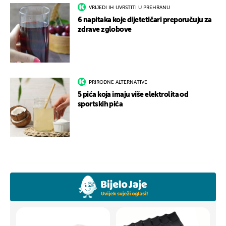
VRIJEDI IH UVRSTITI U PREHRANU
6 napitaka koje dijetetičari preporučuju za
zdrave zglobove
PRIRODNE ALTERNATIVE
5 pića koja imaju više elektrolita od
sportskih pića