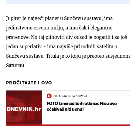
Jupiter je najveći planet u Sunčevu sustavu, ima
jedinstvenu crvenu mrlju, a ima čak i elegantne
prstenove. No taj plinoviti div odsad je bogatiji i za još
jedan superlativ - ima najviše prirodnih satelita u
Sunčevu sustavu. Titula je to koju je preoteo susjednom
Saturnu
.
PROČITAJTE I OVO
NIKAD JASNIJA SNIMKA
FOTO Iznenadilo ih otkriće: Nisu ovo
očekivali niti u snu!