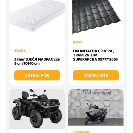
8,00 €
LIM IMITACIJA CRIJEPA ,
69,00 €
TRAPEZNI LIM
SUPERAKCIJA 0977712656
Zllner DJEČJI MADRAC cca
9 cm 70140 cm
SAZNAJ VIŠE
SAZNAJ VIŠE
10.999,00 €