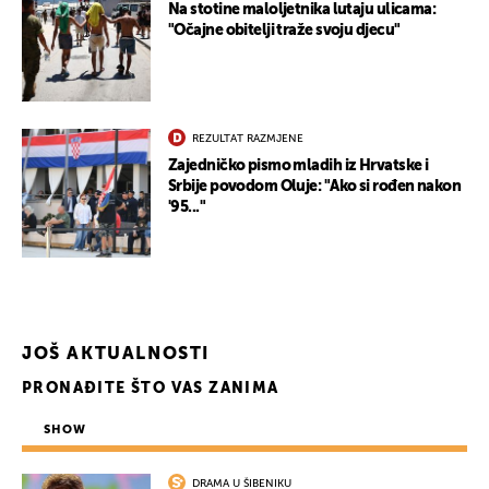
Na stotine maloljetnika lutaju ulicama:
"Očajne obitelji traže svoju djecu"
REZULTAT RAZMJENE
UKLJUČITE NOTIFIKACIJE
Zajedničko pismo mladih iz Hrvatske i
Srbije povodom Oluje: "Ako si rođen nakon
'95..."
JOŠ AKTUALNOSTI
PRONAĐITE ŠTO VAS ZANIMA
SHOW
DRAMA U ŠIBENIKU