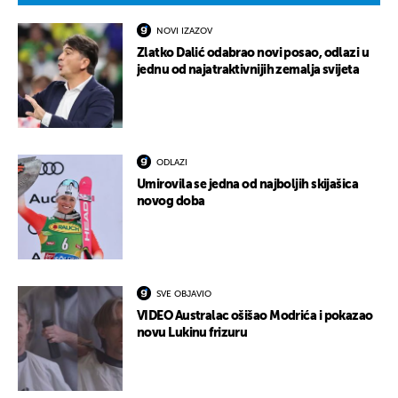
NOVI IZAZOV
Zlatko Dalić odabrao novi posao, odlazi u
jednu od najatraktivnijih zemalja svijeta
ODLAZI
Umirovila se jedna od najboljih skijašica
novog doba
SVE OBJAVIO
VIDEO Australac ošišao Modrića i pokazao
novu Lukinu frizuru