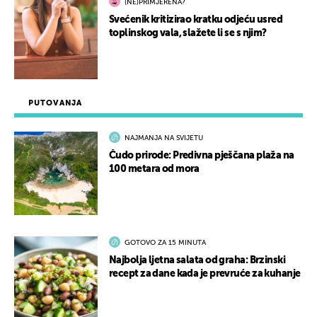
(NE)PRIMJERENA?
Svećenik kritizirao kratku odjeću usred
toplinskog vala, slažete li se s njim?
PUTOVANJA
NAJMANJA NA SVIJETU
Čudo prirode: Predivna pješčana plaža na
100 metara od mora
GOTOVO ZA 15 MINUTA
Najbolja ljetna salata od graha: Brzinski
recept za dane kada je prevruće za kuhanje