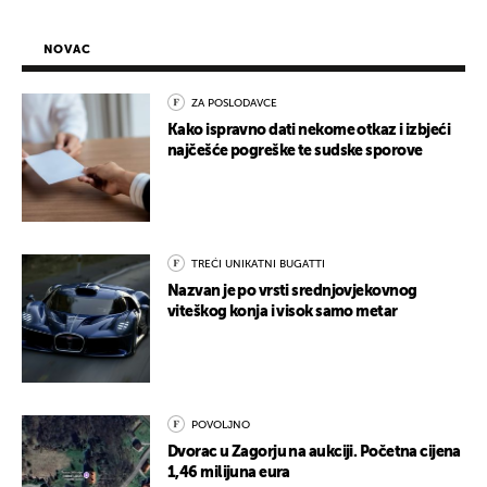
NOVAC
ZA POSLODAVCE
Kako ispravno dati nekome otkaz i izbjeći
najčešće pogreške te sudske sporove
TREĆI UNIKATNI BUGATTI
Nazvan je po vrsti srednjovjekovnog
viteškog konja i visok samo metar
POVOLJNO
Dvorac u Zagorju na aukciji. Početna cijena
1,46 milijuna eura