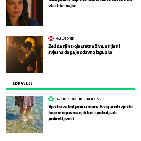
Nasljednik: Nije očekivala takve uvrede od
vlastite majke
NASLJEDNIK
Želi da njih troje sretno žive, a nije ni
svjesna da ga je odavno izgubila
ZDRAVLJE
NAJSIGURNIJI OBLIK REKREACIJE
Vježbe za koljeno u moru: 5 sigurnih vježbi
koje mogu smanjiti bol i poboljšati
pokretljivost