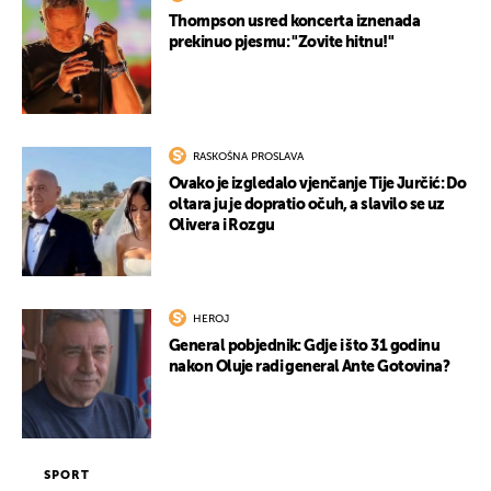
Thompson usred koncerta iznenada
prekinuo pjesmu: "Zovite hitnu!"
RASKOŠNA PROSLAVA
Ovako je izgledalo vjenčanje Tije Jurčić: Do
oltara ju je dopratio očuh, a slavilo se uz
Olivera i Rozgu
HEROJ
General pobjednik: Gdje i što 31 godinu
nakon Oluje radi general Ante Gotovina?
SPORT