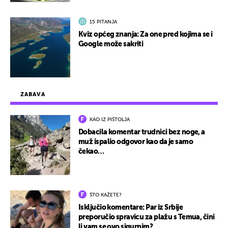
15 PITANJA
Kviz općeg znanja: Za one pred kojima se i
Google može sakriti
ZABAVA
KAO IZ PIŠTOLJA
Dobacila komentar trudnici bez noge, a
muž ispalio odgovor kao da je samo
čekao…
ŠTO KAŽETE?
Isključio komentare: Par iz Srbije
preporučio spravicu za plažu s Temua, čini
li vam se ovo sigurnim?