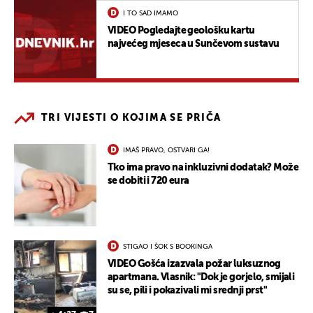
I TO SAD IMAMO
VIDEO Pogledajte geološku kartu
najvećeg mjeseca u Sunčevom sustavu
TRI VIJESTI O KOJIMA SE PRIČA
IMAŠ PRAVO, OSTVARI GA!
Tko ima pravo na inkluzivni dodatak? Može
se dobiti i 720 eura
STIGAO I ŠOK S BOOKINGA
VIDEO Gošća izazvala požar luksuznog
apartmana. Vlasnik: "Dok je gorjelo, smijali
su se, pili i pokazivali mi srednji prst"