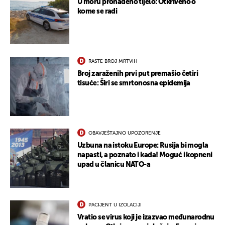
U moru pronađeno tijelo: Otkriveno o
kome se radi
RASTE BROJ MRTVIH
Broj zaraženih prvi put premašio četiri
tisuće: Širi se smrtonosna epidemija
OBAVJEŠTAJNO UPOZORENJE
Uzbuna na istoku Europe: Rusija bi mogla
napasti, a poznato i kada! Moguć i kopneni
upad u članicu NATO-a
PACIJENT U IZOLACIJI
Vratio se virus koji je izazvao međunarodnu