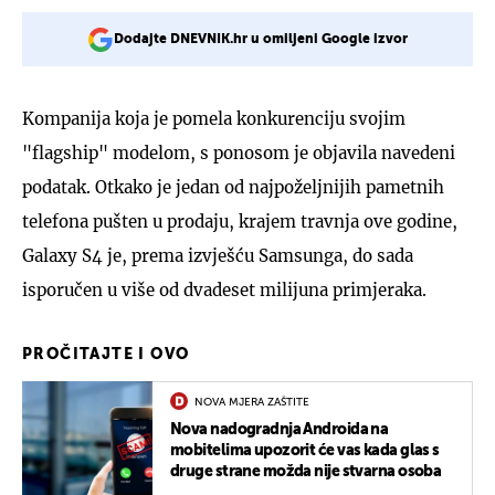
Dodajte DNEVNIK.hr u omiljeni Google izvor
Kompanija koja je pomela konkurenciju svojim
"flagship" modelom, s ponosom je objavila navedeni
podatak. Otkako je jedan od najpoželjnijih pametnih
telefona pušten u prodaju, krajem travnja ove godine,
Galaxy S4 je, prema izvješću Samsunga, do sada
isporučen u više od dvadeset milijuna primjeraka.
PROČITAJTE I OVO
NOVA MJERA ZAŠTITE
Nova nadogradnja Androida na
mobitelima upozorit će vas kada glas s
druge strane možda nije stvarna osoba