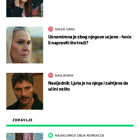
DALEKI GRAD
Uznemirena je zbog njegove ucjene - hoće
li napraviti što traži?
NASLJEDNIK
Nasljednik: Ljuta je na njega i zahtjeva da
učini nešto
ZDRAVLJE
NAJSIGURNIJI OBLIK REKREACIJE