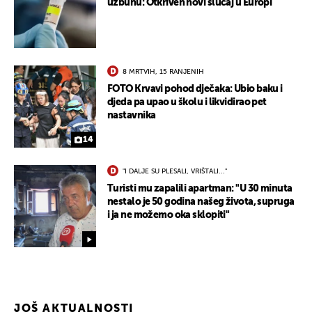
uzbunu: Otkriven novi slučaj u Europi
8 MRTVIH, 15 RANJENIH
FOTO Krvavi pohod dječaka: Ubio baku i
djeda pa upao u školu i likvidirao pet
nastavnika
14
"I DALJE SU PLESALI, VRIŠTALI..."
Turisti mu zapalili apartman: "U 30 minuta
nestalo je 50 godina našeg života, supruga
i ja ne možemo oka sklopiti"
JOŠ AKTUALNOSTI