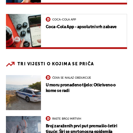
COCA-COLA APP
Coca-Cola App - apsolutni vrh zabave
TRI VIJESTI O KOJIMA SE PRIČA
ČEKA SE NALAZ OBDUKCIJE
U moru pronađeno tijelo: Otkriveno o
kome se radi
RASTE BROJ MRTVIH
Broj zaraženih prvi put premašio četiri
tisuće: Širi se smrtonosna epidemija