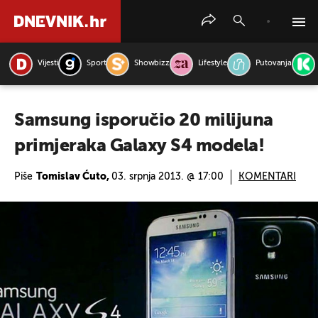
Vijesti
Sport
Showbizz
Lifestyle
Putovanja
PRETRAŽITE VIJESTI
Samsung isporučio 20 milijuna
primjeraka Galaxy S4 modela!
Piše
Tomislav Ćuto,
03. srpnja 2013. @ 17:00
KOMENTARI