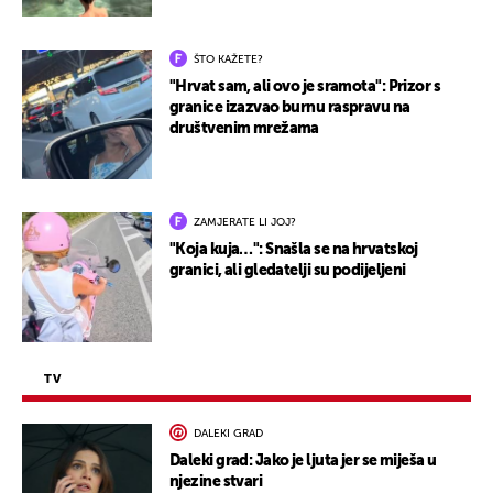
ŠTO KAŽETE?
"Hrvat sam, ali ovo je sramota": Prizor s
granice izazvao burnu raspravu na
društvenim mrežama
ZAMJERATE LI JOJ?
"Koja kuja…": Snašla se na hrvatskoj
granici, ali gledatelji su podijeljeni
TV
DALEKI GRAD
Daleki grad: Jako je ljuta jer se miješa u
njezine stvari