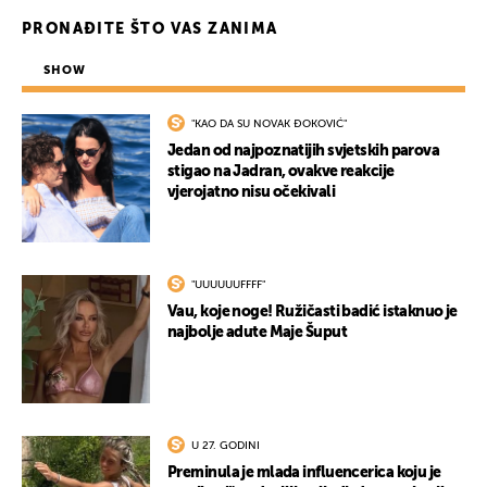
PRONAĐITE ŠTO VAS ZANIMA
UKLJUČITE NOTIFIKACIJE
SHOW
"KAO DA SU NOVAK ĐOKOVIĆ"
Jedan od najpoznatijih svjetskih parova
stigao na Jadran, ovakve reakcije
vjerojatno nisu očekivali
"UUUUUUFFFF"
Vau, koje noge! Ružičasti badić istaknuo je
najbolje adute Maje Šuput
U 27. GODINI
Preminula je mlada influencerica koju je