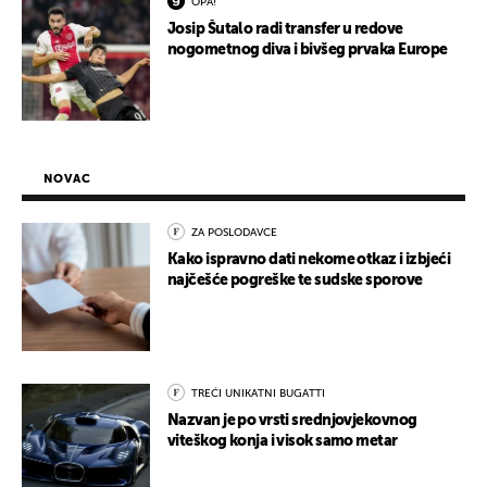
OPA!
Josip Šutalo radi transfer u redove
nogometnog diva i bivšeg prvaka Europe
NOVAC
ZA POSLODAVCE
Kako ispravno dati nekome otkaz i izbjeći
najčešće pogreške te sudske sporove
TREĆI UNIKATNI BUGATTI
Nazvan je po vrsti srednjovjekovnog
viteškog konja i visok samo metar