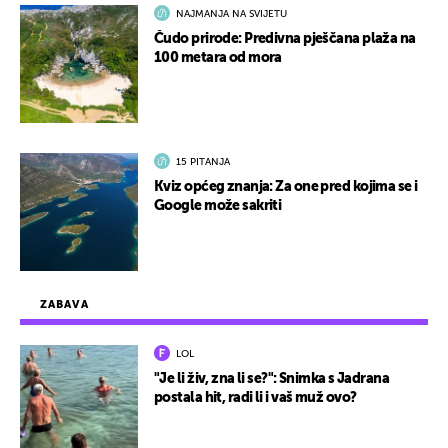
NAJMANJA NA SVIJETU
Čudo prirode: Predivna pješčana plaža na
100 metara od mora
15 PITANJA
Kviz općeg znanja: Za one pred kojima se i
Google može sakriti
ZABAVA
LOL
"Je li živ, zna li se?": Snimka s Jadrana
postala hit, radi li i vaš muž ovo?