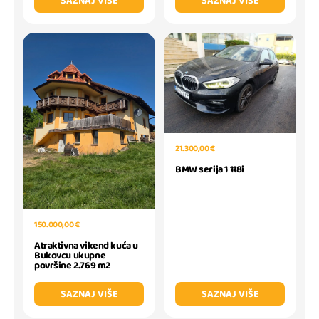
SAZNAJ VIŠE
SAZNAJ VIŠE
21.300,00 €
BMW serija 1 118i
150.000,00 €
Atraktivna vikend kuća u
Bukovcu ukupne
površine 2.769 m2
SAZNAJ VIŠE
SAZNAJ VIŠE