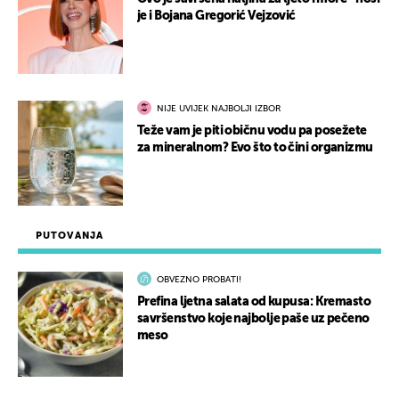
je i Bojana Gregorić Vejzović
NIJE UVIJEK NAJBOLJI IZBOR
Teže vam je piti običnu vodu pa posežete
za mineralnom? Evo što to čini organizmu
PUTOVANJA
OBVEZNO PROBATI!
Prefina ljetna salata od kupusa: Kremasto
savršenstvo koje najbolje paše uz pečeno
meso