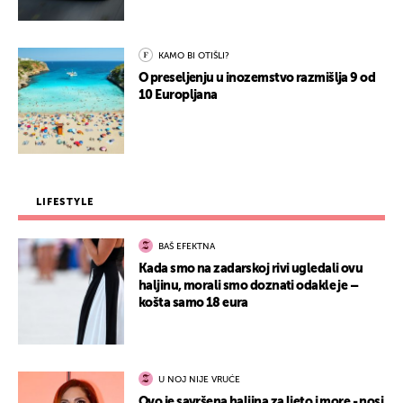
KAMO BI OTIŠLI?
O preseljenju u inozemstvo razmišlja 9 od
10 Europljana
LIFESTYLE
BAŠ EFEKTNA
Kada smo na zadarskoj rivi ugledali ovu
haljinu, morali smo doznati odakle je –
košta samo 18 eura
U NOJ NIJE VRUĆE
Ovo je savršena haljina za ljeto i more - nosi