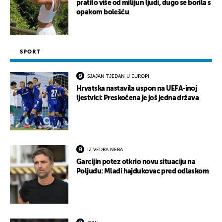
pratilo više od milijun ljudi, dugo se borila s
opakom bolešću
SPORT
SJAJAN TJEDAN U EUROPI
Hrvatska nastavila uspon na UEFA-inoj
ljestvici: Preskočena je još jedna država
IZ VEDRA NEBA
Garcijin potez otkrio novu situaciju na
Poljudu: Mladi hajdukovac pred odlaskom