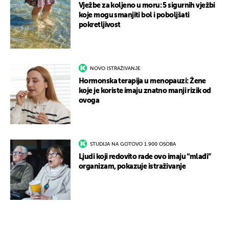
Vježbe za koljeno u moru: 5 sigurnih vježbi
koje mogu smanjiti bol i poboljšati
pokretljivost
NOVO ISTRAŽIVANJE
Hormonska terapija u menopauzi: Žene
koje je koriste imaju znatno manji rizik od
ovoga
STUDIJA NA GOTOVO 1.900 OSOBA
Ljudi koji redovito rade ovo imaju “mlađi”
organizam, pokazuje istraživanje