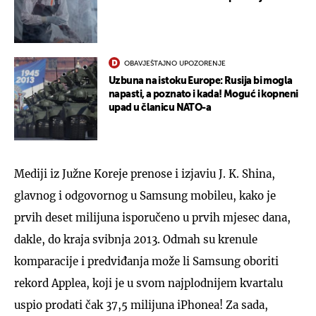
OBAVJEŠTAJNO UPOZORENJE
Uzbuna na istoku Europe: Rusija bi mogla
napasti, a poznato i kada! Moguć i kopneni
upad u članicu NATO-a
Mediji iz Južne Koreje prenose i izjaviu J. K. Shina,
glavnog i odgovornog u Samsung mobileu, kako je
prvih deset milijuna isporučeno u prvih mjesec dana,
dakle, do kraja svibnja 2013. Odmah su krenule
komparacije i predviđanja može li Samsung oboriti
rekord Applea, koji je u svom najplodnijem kvartalu
uspio prodati čak 37,5 milijuna iPhonea! Za sada,