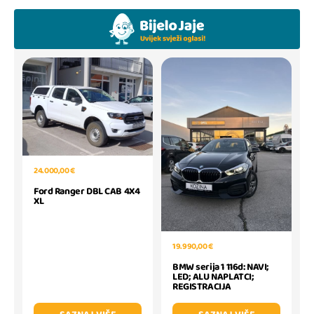
24.000,00 €
Ford Ranger DBL CAB 4X4
XL
19.990,00 €
BMW serija 1 116d: NAVI;
LED; ALU NAPLATCI;
REGISTRACIJA