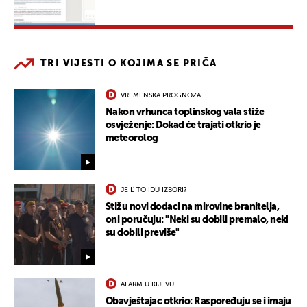
TRI VIJESTI O KOJIMA SE PRIČA
VREMENSKA PROGNOZA
Nakon vrhunca toplinskog vala stiže
osvježenje: Dokad će trajati otkrio je
meteorolog
JE L' TO IDU IZBORI?
Stižu novi dodaci na mirovine branitelja,
oni poručuju: "Neki su dobili premalo, neki
su dobili previše"
ALARM U KIJEVU
Obavještajac otkrio: Raspoređuju se i imaju