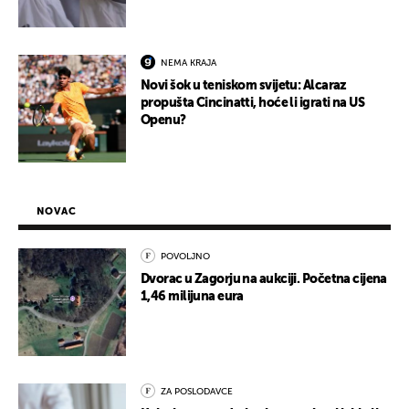
NEMA KRAJA
Novi šok u teniskom svijetu: Alcaraz
propušta Cincinatti, hoće li igrati na US
Openu?
NOVAC
POVOLJNO
Dvorac u Zagorju na aukciji. Početna cijena
1,46 milijuna eura
ZA POSLODAVCE