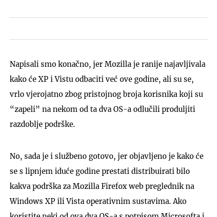
Napisali smo konačno, jer Mozilla je ranije najavljivala
kako će XP i Vistu odbaciti već ove godine, ali su se,
vrlo vjerojatno zbog pristojnog broja korisnika koji su
“zapeli” na nekom od ta dva OS-a odlučili produljiti
razdoblje podrške.
No, sada je i službeno gotovo, jer objavljeno je kako će
se s lipnjem iduće godine prestati distribuirati bilo
kakva podrška za Mozilla Firefox web preglednik na
Windows XP ili Vista operativnim sustavima. Ako
koristite neki od ova dva OS-a s potpisom Microsofta i