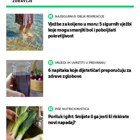
ZDRAVLJE
NAJSIGURNIJI OBLIK REKREACIJE
Vježbe za koljeno u moru: 5 sigurnih vježbi
koje mogu smanjiti bol i poboljšati
pokretljivost
VRIJEDI IH UVRSTITI U PREHRANU
6 napitaka koje dijetetičari preporučuju za
zdrave zglobove
PIŠE NUTRICIONISTICA
Poriluk i giht: Smijete li ga jesti ili riskirate
novi napadaj?