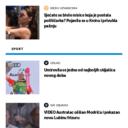
MEĐU UZVANICIMA
Sjećate se bivše misice koja je postala
političarka? Pojavila se u Kninu i privukla
pažnju
SPORT
ODLAZI
Umirovila se jedna od najboljih skijašica
novog doba
SVE OBJAVIO
VIDEO Australac ošišao Modrića i pokazao
novu Lukinu frizuru