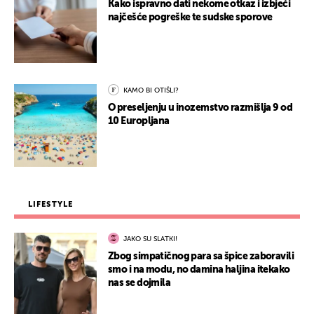
Kako ispravno dati nekome otkaz i izbjeći
najčešće pogreške te sudske sporove
KAMO BI OTIŠLI?
O preseljenju u inozemstvo razmišlja 9 od
10 Europljana
LIFESTYLE
JAKO SU SLATKI!
Zbog simpatičnog para sa špice zaboravili
smo i na modu, no damina haljina itekako
nas se dojmila