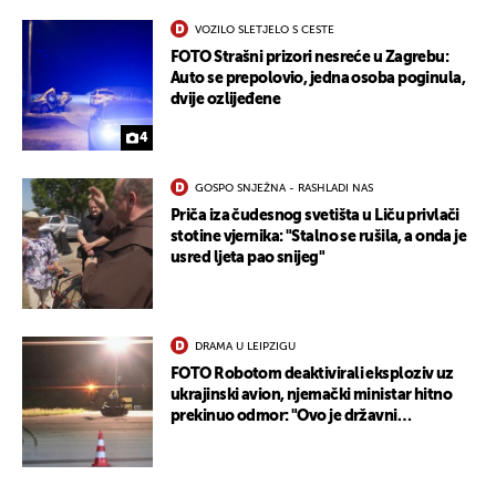
VOZILO SLETJELO S CESTE
FOTO Strašni prizori nesreće u Zagrebu:
Auto se prepolovio, jedna osoba poginula,
dvije ozlijeđene
4
GOSPO SNJEŽNA - RASHLADI NAS
Priča iza čudesnog svetišta u Liču privlači
stotine vjernika: "Stalno se rušila, a onda je
usred ljeta pao snijeg"
DRAMA U LEIPZIGU
FOTO Robotom deaktivirali eksploziv uz
ukrajinski avion, njemački ministar hitno
prekinuo odmor: "Ovo je državni
terorizam"
UKLJUČITE NOTIFIKACIJE