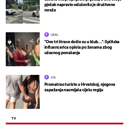
pješak napravio oduševilo je društvene
mreže
UŽAS…
"Ove tri štrace došle su u klub…": Splitska
influencerica oplela po ženama zbog
užasnog ponašanja
LOL
Promatrao turiste u Hrvatskoj, njegova
zapažanja nasmijala cijelu regiju
TV