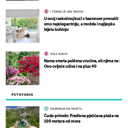
I TERASA JE SAN SNOVA!
U ovoj raskošnoj kući s bazenom pronašli
smo najelegantniju, a možda i najljepšu
bijelu kuhinju
VOLE SUNCE
Nama smeta paklena vrućina, ali njima ne:
Ovo cvijeće uživa i na plus 40
PUTOVANJA
NAJMANJA NA SVIJETU
Čudo prirode: Predivna pješčana plaža na
100 metara od mora