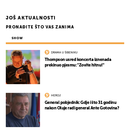
JOŠ AKTUALNOSTI
PRONAĐITE ŠTO VAS ZANIMA
SHOW
DRAMA U ŠIBENIKU
Thompson usred koncerta iznenada
prekinuo pjesmu: "Zovite hitnu!"
HEROJ
General pobjednik: Gdje i što 31 godinu
nakon Oluje radi general Ante Gotovina?