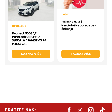
1,00 €
Holter EKG-a i
kardiološka obrada bez
18.900,00 €
čekanja
Peugeot 5008 1,2
PureTech *Allure* 7
SJEDALA * JAMSTVO 24
MJESECA!
SAZNAJ VIŠE
SAZNAJ VIŠE
PRATITE NAS: