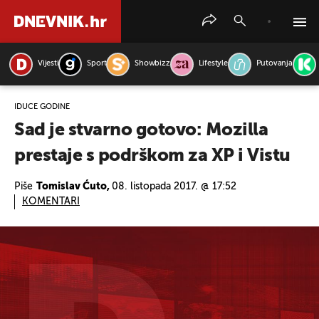
Vijesti
Sport
Showbizz
Lifestyle
Putovanja
PRETRAŽITE VIJESTI
IDUĆE GODINE
Sad je stvarno gotovo: Mozilla
prestaje s podrškom za XP i Vistu
Piše
Tomislav Ćuto,
08. listopada 2017. @ 17:52
KOMENTARI