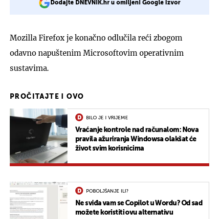
Dodajte DNEVNIK.hr u omiljeni Google izvor
Mozilla Firefox je konačno odlučila reći zbogom
odavno napuštenim Microsoftovim operativnim
sustavima.
PROČITAJTE I OVO
BILO JE I VRIJEME
Vraćanje kontrole nad računalom: Nova
pravila ažuriranja Windowsa olakšat će
život svim korisnicima
POBOLJŠANJE ILI?
Ne sviđa vam se Copilot u Wordu? Od sad
možete koristiti ovu alternativu