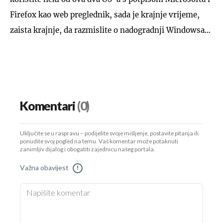
Firefox kao web preglednik, sada je krajnje vrijeme,
zaista krajnje, da razmislite o nadogradnji Windowsa…
Komentari
(0)
Uključite se u raspravu – podijelite svoje mišljenje, postavite pitanja ili
ponudite svoj pogled na temu. Vaš komentar može potaknuti
zanimljiv dijalog i obogatiti zajednicu našeg portala.
Važna obavijest
!