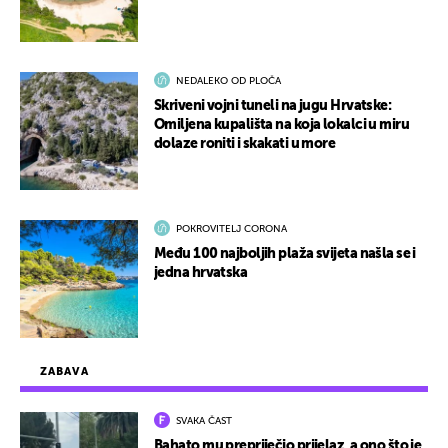
NEDALEKO OD PLOČA
Skriveni vojni tuneli na jugu Hrvatske:
Omiljena kupališta na koja lokalci u miru
dolaze roniti i skakati u more
POKROVITELJ CORONA
Među 100 najboljih plaža svijeta našla se i
jedna hrvatska
ZABAVA
SVAKA ČAST
Bahato mu prepriječio prijelaz, a ono što je