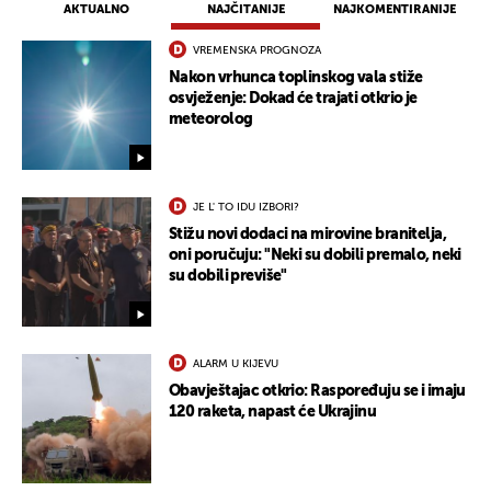
AKTUALNO
NAJČITANIJE
NAJKOMENTIRANIJE
VREMENSKA PROGNOZA
Nakon vrhunca toplinskog vala stiže
osvježenje: Dokad će trajati otkrio je
meteorolog
JE L' TO IDU IZBORI?
Stižu novi dodaci na mirovine branitelja,
oni poručuju: "Neki su dobili premalo, neki
su dobili previše"
ALARM U KIJEVU
Obavještajac otkrio: Raspoređuju se i imaju
120 raketa, napast će Ukrajinu