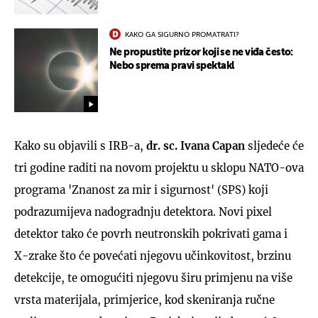
KAKO GA SIGURNO PROMATRATI?
Ne propustite prizor koji se ne viđa često:
Nebo sprema pravi spektakl
Kako su objavili s IRB-a,
dr. sc. Ivana Capan
sljedeće će
tri godine raditi na novom projektu u sklopu NATO-ova
programa 'Znanost za mir i sigurnost' (SPS) koji
podrazumijeva nadogradnju detektora. Novi pixel
detektor tako će povrh neutronskih pokrivati gama i
X-zrake što će povećati njegovu učinkovitost, brzinu
detekcije, te omogućiti njegovu širu primjenu na više
vrsta materijala, primjerice, kod skeniranja ručne