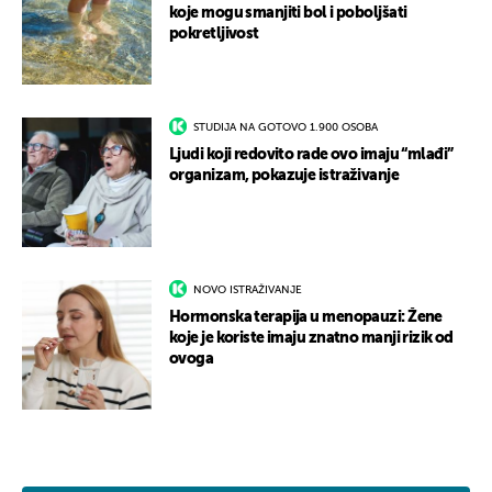
koje mogu smanjiti bol i poboljšati
pokretljivost
STUDIJA NA GOTOVO 1.900 OSOBA
Ljudi koji redovito rade ovo imaju “mlađi”
organizam, pokazuje istraživanje
NOVO ISTRAŽIVANJE
Hormonska terapija u menopauzi: Žene
koje je koriste imaju znatno manji rizik od
ovoga