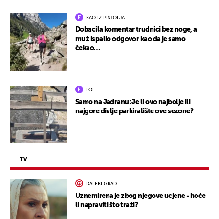
KAO IZ PIŠTOLJA
Dobacila komentar trudnici bez noge, a
muž ispalio odgovor kao da je samo
čekao…
LOL
Samo na Jadranu: Je li ovo najbolje ili
najgore divlje parkiralište ove sezone?
TV
DALEKI GRAD
Uznemirena je zbog njegove ucjene - hoće
li napraviti što traži?