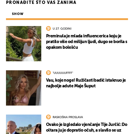
PRONAĐITE ŠTO VAS ZANIMA
SHOW
U 27. GODINI
Preminula je mlada influencerica koju je
pratilo više od milijun ljudi, dugo se borila s
opakom bolešću
"UUUUUUFFFF"
Vau, koje noge! Ružičasti badić istaknuo je
najbolje adute Maje Šuput
RASKOŠNA PROSLAVA
Ovako je izgledalo vjenčanje Tije Jurčić: Do
oltara ju je dopratio očuh, a slavilo se uz