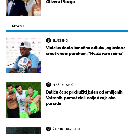
Olivera i Rozgu
SPORT
SLUŽBENO
Vinicius donio konačnu odluku, oglasio se
emotivnom porukom: "Hvala vam svima"
SLAŽE SE STOŽER
Daliću će se pridružiti jedan od omiljenih
Vatrenih, pomoćnici i dalje dvoje oko
ponude
ŽALGIRIS RAZBIJEN