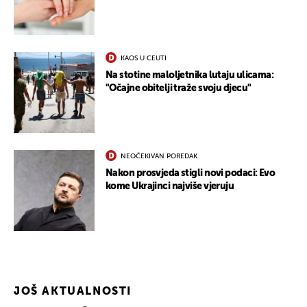
KAOS U CEUTI
Na stotine maloljetnika lutaju ulicama:
"Očajne obitelji traže svoju djecu"
NEOČEKIVAN POREDAK
Nakon prosvjeda stigli novi podaci: Evo
kome Ukrajinci najviše vjeruju
JOŠ AKTUALNOSTI