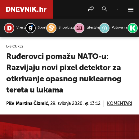
Vijesti
Sport
Showbizz
Lifestyle
Putovanja
PRETRAŽITE VIJESTI
E-SICURE2
Ruđerovci pomažu NATO-u:
Razvijaju novi pixel detektor za
otkrivanje opasnog nuklearnog
tereta u lukama
Piše
Martina Čizmić,
29. svibnja 2020. @ 13:12
KOMENTARI