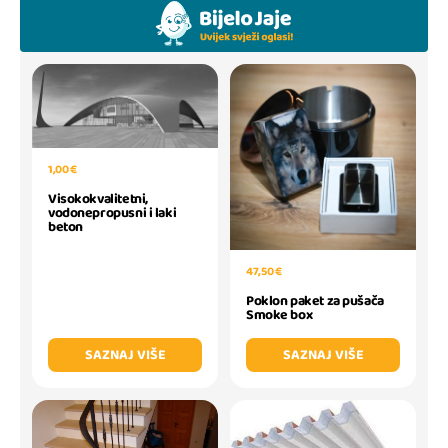
1,00 €
Visokokvalitetni,
vodonepropusni i laki
beton
47,50 €
Poklon paket za pušača
Smoke box
SAZNAJ VIŠE
SAZNAJ VIŠE