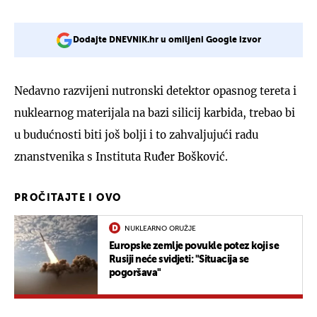
Dodajte DNEVNIK.hr u omiljeni Google izvor
Nedavno razvijeni nutronski detektor opasnog tereta i
nuklearnog materijala na bazi silicij karbida, trebao bi
u budućnosti biti još bolji i to zahvaljujući radu
znanstvenika s Instituta Ruđer Bošković.
PROČITAJTE I OVO
NUKLEARNO ORUŽJE
Europske zemlje povukle potez koji se
Rusiji neće svidjeti: "Situacija se
pogoršava"