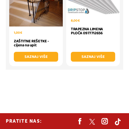
8,00 €
TRAPEZNA LIMENA
1,00 €
PLOČA 0977712656
ZAŠTITNE REŠETKE -
cijena na upit
SAZNAJ VIŠE
SAZNAJ VIŠE
PRATITE NAS: