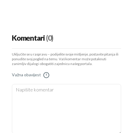
Komentari
(0)
Uključite se u raspravu – podijelite svoje mišljenje, postavite pitanja ili
ponudite svoj pogled na temu. Vaš komentar može potaknuti
zanimljiv dijalog i obogatiti zajednicu našeg portala.
Važna obavijest
!