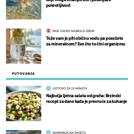
koje mogu smanjiti bol i poboljšati
pokretljivost
NIJE UVIJEK NAJBOLJI IZBOR
Teže vam je piti običnu vodu pa posežete
za mineralnom? Evo što to čini organizmu
PUTOVANJA
GOTOVO ZA 15 MINUTA
Najbolja ljetna salata od graha: Brzinski
recept za dane kada je prevruće za kuhanje
NAJMANJA NA SVIJETU