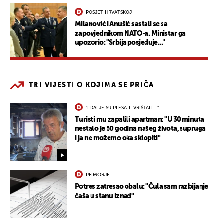
POSJET HRVATSKOJ
Milanović i Anušić sastali se sa
zapovjednikom NATO-a. Ministar ga
upozorio: "Srbija posjeduje..."
TRI VIJESTI O KOJIMA SE PRIČA
"I DALJE SU PLESALI, VRIŠTALI..."
Turisti mu zapalili apartman: "U 30 minuta
nestalo je 50 godina našeg života, supruga
i ja ne možemo oka sklopiti"
PRIMORJE
Potres zatresao obalu: "Čula sam razbijanje
čaša u stanu iznad"