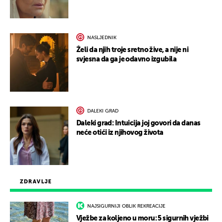
NASLJEDNIK
Želi da njih troje sretno žive, a nije ni
svjesna da ga je odavno izgubila
DALEKI GRAD
Daleki grad: Intuicija joj govori da danas
neće otići iz njihovog života
ZDRAVLJE
NAJSIGURNIJI OBLIK REKREACIJE
Vježbe za koljeno u moru: 5 sigurnih vježbi