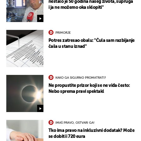
nestalo je 50 godina našeg života, supruga
i ja ne možemo oka sklopiti"
PRIMORJE
Potres zatresao obalu: "Čula sam razbijanje
čaša u stanu iznad"
UKLJUČITE NOTIFIKACIJE
KAKO GA SIGURNO PROMATRATI?
Ne propustite prizor koji se ne viđa često:
Nebo sprema pravi spektakl
IMAŠ PRAVO, OSTVARI GA!
Tko ima pravo na inkluzivni dodatak? Može
se dobiti i 720 eura