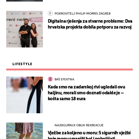
POKROVITELJ PHILIP MORRIS ZAGREB
Digitalna rješenja za stvarne probleme: Dva
hrvatska projekta dobila potporu za razvoj
LIFESTYLE
BAŠ EFEKTNA
Kada smo na zadarskoj rivi ugledali ovu
haljinu, morali smo doznati odakle je –
košta samo 18 eura
NAJSIGURNIJI OBLIK REKREACIJE
Vježbe za koljeno u moru: 5 sigurnih vježbi