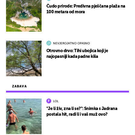
Čudo prirode: Predivna pješčana plaža na
100 metara od mora
NEVJEROJATNO OPASNO
Otrovno drvo: Tihi ubojica koji je
najopasniji kada padne kiša
ZABAVA
LOL
"Je li živ, zna li se?": Snimka s Jadrana
postala hit, radi li i vaš muž ovo?