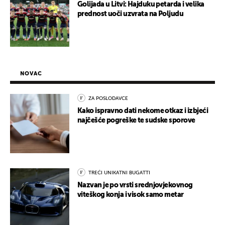
Golijada u Litvi: Hajduku petarda i velika
prednost uoči uzvrata na Poljudu
NOVAC
ZA POSLODAVCE
Kako ispravno dati nekome otkaz i izbjeći
najčešće pogreške te sudske sporove
TREĆI UNIKATNI BUGATTI
Nazvan je po vrsti srednjovjekovnog
viteškog konja i visok samo metar