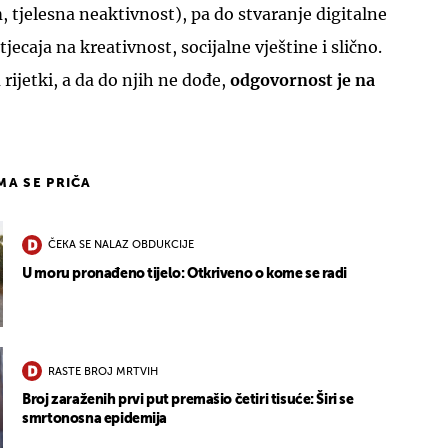
 tjelesna neaktivnost), pa do stvaranje digitalne
jecaja na kreativnost, socijalne vještine i slično.
 rijetki, a da do njih ne dođe,
odgovornost je na
IMA SE PRIČA
ČEKA SE NALAZ OBDUKCIJE
U moru pronađeno tijelo: Otkriveno o kome se radi
RASTE BROJ MRTVIH
Broj zaraženih prvi put premašio četiri tisuće: Širi se
smrtonosna epidemija