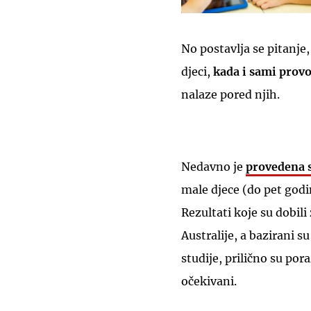
No postavlja se pitanje
djeci,
kada i sami provod
nalaze pored njih.
Nedavno je
provedena s
male djece (do pet god
Rezultati koje su dobil
Australije, a bazirani s
studije, prilično su po
očekivani.