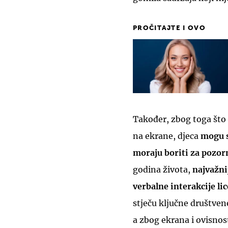
PROČITAJTE I OVO
Također, zbog toga što 
na ekrane, djeca
mogu s
moraju boriti za pozorn
godina života,
najvažnij
verbalne interakcije li
stječu ključne društvene
a zbog ekrana i ovisnos