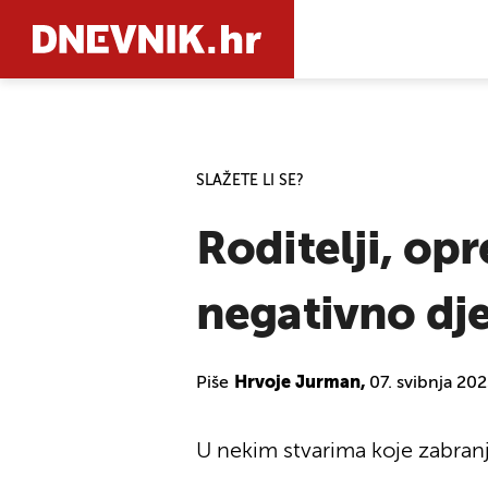
PRETRAŽIT
SLAŽETE LI SE?
Roditelji, o
negativno dje
Piše
Hrvoje Jurman,
07. svibnja 20
U nekim stvarima koje zabranjuj