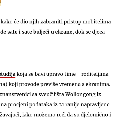
, kako će dio njih zabraniti pristup mobitelima
e sate i sate buljeći u ekrane
, dok se djeca
UKLJUČITE NOTIFIKACIJE
tudija
koja se bavi upravo time - roditeljima
ina) koji provode previše vremena s ekranima.
i znanstvenici sa sveučilišta Wollongong iz
u na procjeni podataka iz 21 ranije napravljene
ražavajući, iako možemo reći da su djelomično i