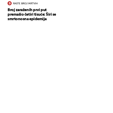
RASTE BROJ MRTVIH
Broj zaraženih prvi put
premašio četiri tisuće: Širi se
smrtonosna epidemija