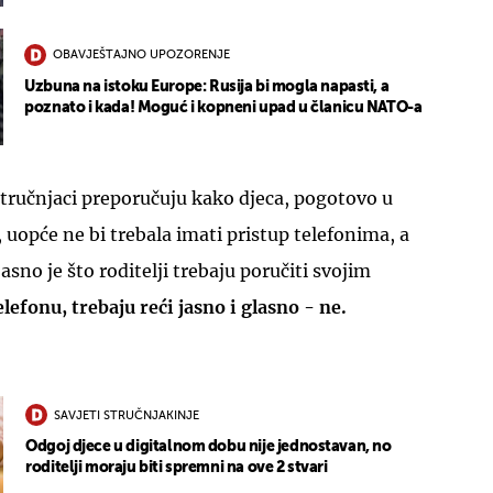
OBAVJEŠTAJNO UPOZORENJE
Uzbuna na istoku Europe: Rusija bi mogla napasti, a
poznato i kada! Moguć i kopneni upad u članicu NATO-a
stručnjaci preporučuju kako djeca, pogotovo u
uopće ne bi trebala imati pristup telefonima, a
sno je što roditelji trebaju poručiti svojim
elefonu, trebaju reći jasno i glasno - ne.
SAVJETI STRUČNJAKINJE
Odgoj djece u digitalnom dobu nije jednostavan, no
roditelji moraju biti spremni na ove 2 stvari