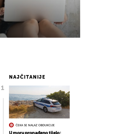
NAJČITANIJE
ČEKA SE NALAZ OBDUKCIJE
U moru pronađeno tijelo: