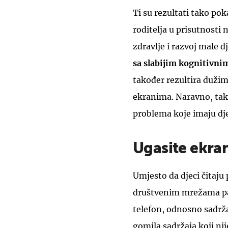
Ti su rezultati tako pok
roditelja u prisutnosti
zdravlje i razvoj male d
sa slabijim kognitivni
također rezultira duži
ekranima. Naravno, tak
problema koje imaju dj
Ugasite ekran
Umjesto da djeci čitaju p
društvenim mrežama pa,
telefon, odnosno sadrža
gomila sadržaja koji nij