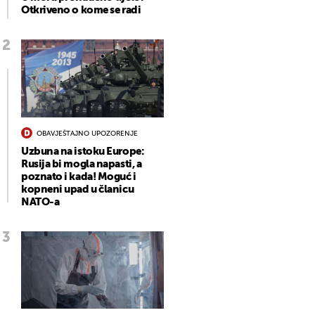
Otkriveno o kome se radi
OBAVJEŠTAJNO UPOZORENJE
Uzbuna na istoku Europe:
Rusija bi mogla napasti, a
poznato i kada! Moguć i
kopneni upad u članicu
NATO-a