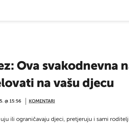
E VIJESTI
prez: Ova svakodnevna 
lovati na vašu djecu
25. @ 15:56
KOMENTARI
u ili ograničavaju djeci, pretjeruju i sami roditelji