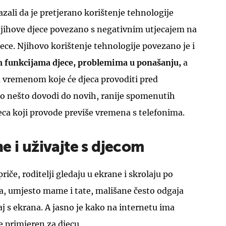
azali da je pretjerano korištenje tehnologije
 njihove djece povezano s negativnim utjecajem na
jece. Njihovo korištenje tehnologije povezano je i
m funkcijama djece, problemima u ponašanju,
a
m vremenom koje će djeca provoditi pred
o nešto dovodi do novih, ranije spomenutih
eca koji provode previše vremena s telefonima.
e i uživajte s djecom
riče, roditelji gledaju u ekrane i skrolaju po
 umjesto mame i tate, mališane često odgaja
j s ekrana. A jasno je kako na internetu ima
e primjeren za djecu.