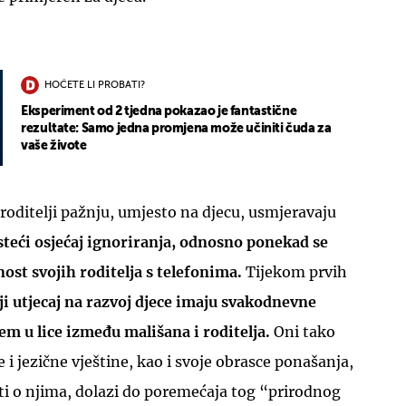
HOĆETE LI PROBATI?
Eksperiment od 2 tjedna pokazao je fantastične
rezultate: Samo jedna promjena može učiniti čuda za
vaše živote
roditelji pažnju, umjesto na djecu, usmjeravaju
teći osjećaj ignoriranja, odnosno ponekad se
ost svojih roditelja s telefonima.
Tijekom prvih
i utjecaj na razvoj djece imaju svakodnevne
cem u lice između mališana i roditelja.
Oni tako
 i jezične vještine, kao i svoje obrasce ponašanja,
ti o njima, dolazi do poremećaja tog “prirodnog