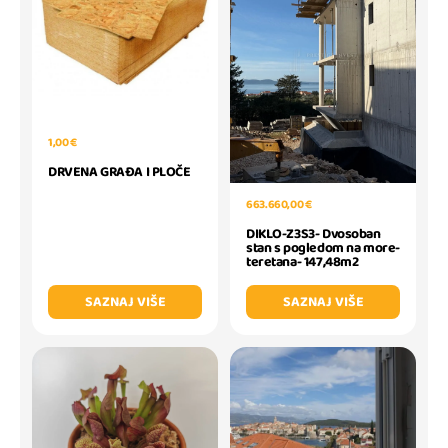
1,00 €
DRVENA GRAĐA I PLOČE
663.660,00 €
DIKLO-Z3S3- Dvosoban
stan s pogledom na more-
teretana- 147,48m2
SAZNAJ VIŠE
SAZNAJ VIŠE