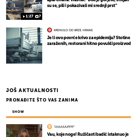
apartmana. Vlasnik: "Dok je gorjelo, smijali
su se, pili i pokazivali mi srednji prst"
1:27
7
KRENULO OD BRZE HRANE
Je li ovo povrće krivo za epidemiju? Stotine
zaraženih, restorani hitno povukli proizvod
JOŠ AKTUALNOSTI
PRONAĐITE ŠTO VAS ZANIMA
SHOW
"UUUUUUFFFF"
Vau, koje noge! Ružičasti badić istaknuo je