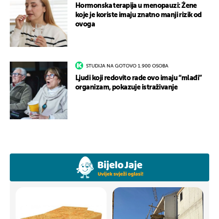
Hormonska terapija u menopauzi: Žene
koje je koriste imaju znatno manji rizik od
ovoga
STUDIJA NA GOTOVO 1.900 OSOBA
Ljudi koji redovito rade ovo imaju “mlađi”
organizam, pokazuje istraživanje