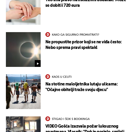
Tko ima pravo na inkluzivni dodatak? Može
se dobiti i 720 eura
KAKO GA SIGURNO PROMATRATI?
Ne propustite prizor koji se ne viđa često:
Nebo sprema pravi spektakl
UKLJUČITE NOTIFIKACIJE
KAOS U CEUTI
Na stotine maloljetnika lutaju ulicama:
"Očajne obitelji traže svoju djecu"
STIGAO I ŠOK S BOOKINGA
VIDEO Gošća izazvala požar luksuznog