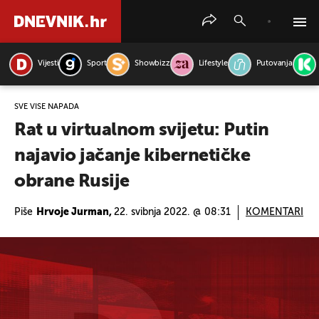
Vijesti
Sport
Showbizz
Lifestyle
Putovanja
PRETRAŽITE VIJESTI
SVE VIŠE NAPADA
Rat u virtualnom svijetu: Putin
najavio jačanje kibernetičke
obrane Rusije
Piše
Hrvoje Jurman,
22. svibnja 2022. @ 08:31
KOMENTARI