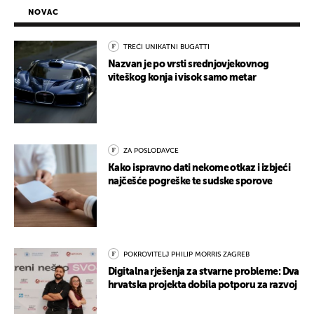
NOVAC
TREĆI UNIKATNI BUGATTI
Nazvan je po vrsti srednjovjekovnog
viteškog konja i visok samo metar
ZA POSLODAVCE
Kako ispravno dati nekome otkaz i izbjeći
najčešće pogreške te sudske sporove
POKROVITELJ PHILIP MORRIS ZAGREB
Digitalna rješenja za stvarne probleme: Dva
hrvatska projekta dobila potporu za razvoj