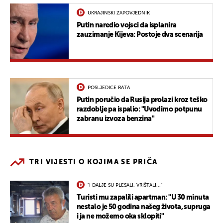
UKRAJINSKI ZAPOVJEDNIK
Putin naredio vojsci da isplanira
zauzimanje Kijeva: Postoje dva scenarija
POSLJEDICE RATA
Putin poručio da Rusija prolazi kroz teško
razdoblje pa ispalio: "Uvodimo potpunu
zabranu izvoza benzina"
TRI VIJESTI O KOJIMA SE PRIČA
"I DALJE SU PLESALI, VRIŠTALI..."
Turisti mu zapalili apartman: "U 30 minuta
nestalo je 50 godina našeg života, supruga
i ja ne možemo oka sklopiti"