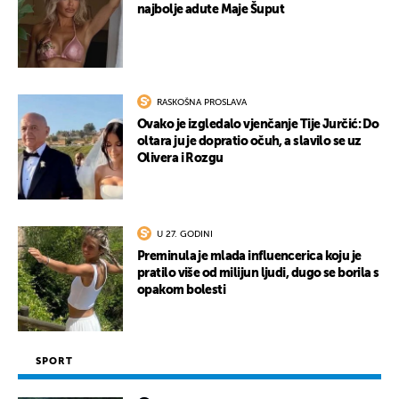
najbolje adute Maje Šuput
RASKOŠNA PROSLAVA
Ovako je izgledalo vjenčanje Tije Jurčić: Do
oltara ju je dopratio očuh, a slavilo se uz
Olivera i Rozgu
U 27. GODINI
Preminula je mlada influencerica koju je
pratilo više od milijun ljudi, dugo se borila s
opakom bolesti
SPORT