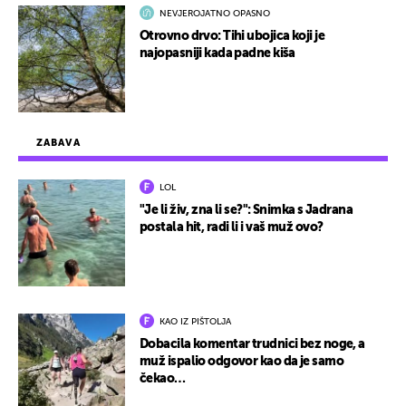
NEVJEROJATNO OPASNO
Otrovno drvo: Tihi ubojica koji je
najopasniji kada padne kiša
ZABAVA
LOL
"Je li živ, zna li se?": Snimka s Jadrana
postala hit, radi li i vaš muž ovo?
KAO IZ PIŠTOLJA
Dobacila komentar trudnici bez noge, a
muž ispalio odgovor kao da je samo
čekao…