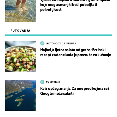
Vježbe za koljeno u moru: 5 sigurnih vježbi
koje mogu smanjiti bol i poboljšati
pokretljivost
PUTOVANJA
GOTOVO ZA 15 MINUTA
Najbolja ljetna salata od graha: Brzinski
recept za dane kada je prevruće za kuhanje
15 PITANJA
Kviz općeg znanja: Za one pred kojima se i
Google može sakriti