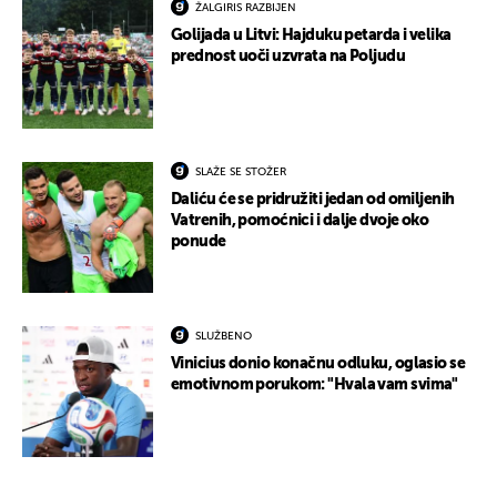
ŽALGIRIS RAZBIJEN
Golijada u Litvi: Hajduku petarda i velika
prednost uoči uzvrata na Poljudu
SLAŽE SE STOŽER
Daliću će se pridružiti jedan od omiljenih
Vatrenih, pomoćnici i dalje dvoje oko
ponude
SLUŽBENO
Vinicius donio konačnu odluku, oglasio se
emotivnom porukom: "Hvala vam svima"