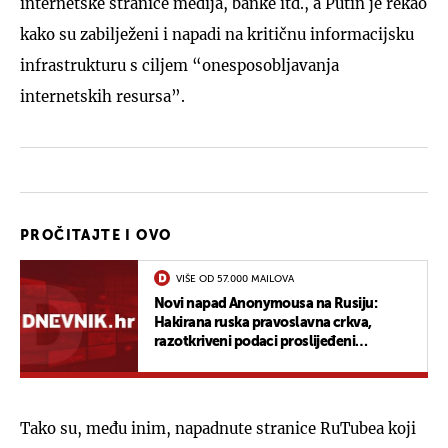
internetske stranice medija, banke itd., a Putin je rekao
kako su zabilježeni i napadi na kritičnu informacijsku
infrastrukturu s ciljem “onesposobljavanja
internetskih resursa”.
PROČITAJTE I OVO
VIŠE OD 57.000 MAILOVA
Novi napad Anonymousa na Rusiju:
Hakirana ruska pravoslavna crkva,
razotkriveni podaci proslijeđeni
novinarima i analitičarima
Tako su, među inim, napadnute stranice RuTubea koji