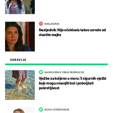
NASLJEDNIK
Nasljednik: Nije očekivala takve uvrede od
vlastite majke
ZDRAVLJE
NAJSIGURNIJI OBLIK REKREACIJE
Vježbe za koljeno u moru: 5 sigurnih vježbi
koje mogu smanjiti bol i poboljšati
pokretljivost
NOVO ISTRAŽIVANJE