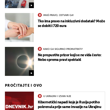
IMAŠ PRAVO, OSTVARI GA!
Tko ima pravo na inkluzivni dodatak? Može
se dobiti i 720 eura
KAKO GA SIGURNO PROMATRATI?
Ne propustite prizor koji se ne viđa često:
Nebo sprema pravi spektakl
PROČITAJTE I OVO
U UKRAJINI I IZVAN NJE
Kibernetički napadi koje je Rusija potiho
pokrenula prije same invazije na Ukrajinu