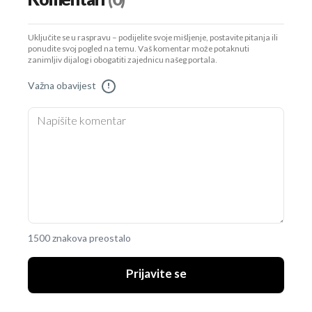
Uključite se u raspravu – podijelite svoje mišljenje, postavite pitanja ili
ponudite svoj pogled na temu. Vaš komentar može potaknuti
zanimljiv dijalog i obogatiti zajednicu našeg portala.
Važna obavijest
!
1500 znakova preostalo
Prijavite se