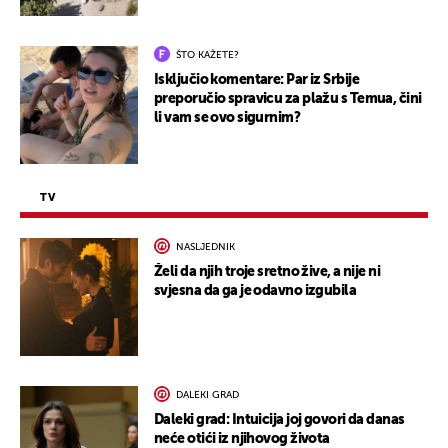
ŠTO KAŽETE?
Isključio komentare: Par iz Srbije
preporučio spravicu za plažu s Temua, čini
li vam se ovo sigurnim?
TV
NASLJEDNIK
Želi da njih troje sretno žive, a nije ni
svjesna da ga je odavno izgubila
DALEKI GRAD
Daleki grad: Intuicija joj govori da danas
neće otići iz njihovog života