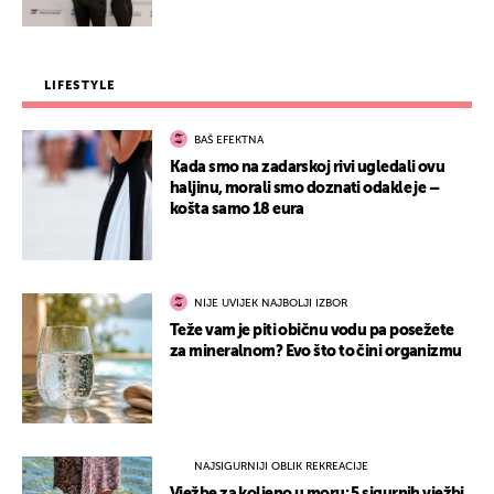
LIFESTYLE
BAŠ EFEKTNA
Kada smo na zadarskoj rivi ugledali ovu
haljinu, morali smo doznati odakle je –
košta samo 18 eura
NIJE UVIJEK NAJBOLJI IZBOR
Teže vam je piti običnu vodu pa posežete
za mineralnom? Evo što to čini organizmu
NAJSIGURNIJI OBLIK REKREACIJE