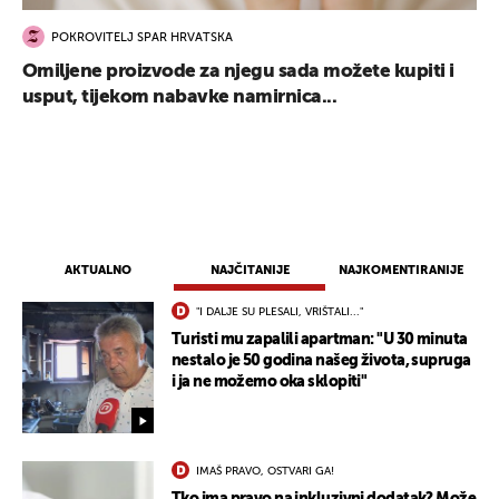
POKROVITELJ SPAR HRVATSKA
Omiljene proizvode za njegu sada možete kupiti i
usput, tijekom nabavke namirnica...
AKTUALNO
NAJČITANIJE
NAJKOMENTIRANIJE
"I DALJE SU PLESALI, VRIŠTALI..."
Turisti mu zapalili apartman: "U 30 minuta
nestalo je 50 godina našeg života, supruga
i ja ne možemo oka sklopiti"
IMAŠ PRAVO, OSTVARI GA!